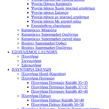
Ψυγεία Πάγκοι Κατάψυξη
Ψυγεία πάγκοι Χωρίς ψυκτικό μηχάνημα
Ψυγεία πάγκοι Σαλατών
Ψυγεία πάγκοι με ψυκτικό μηχάνημα
Ψυγεία πάγκοι Με μηχανή κάτω
Επιπρόσθετα εξαρτήματα
Καταψύκτες Μπαούλα
Καταψύκτες Supermarket Οριζόντιοι
Καταψύκτες Supermarket curved glass
Βιτρίνες Supermarket Όρθιες
Βιτρίνες Supermarket Οριζόντιες
ΕΞΟΠΛΙΣΜΟΣ LAUNDRY
Πλυντήρια
Στεγνωτήρια
Σιδερωτήρια
ΠΛΥΝΤΗΡΙΑ ΣΚΕΥΩΝ
Πλυντήρια Hood (Καμπάνα)
Πλυντήρια Ποτηριών
Πλυντήρια Ποτηριών Καλάθι 35×35
Πλυντήρια Ποτηριών Καλάθι 37×37
Πλυντήρια Ποτηριών Καλάθι 40×40
Πλυντήρια Πιάτων
Πλυντήρια Πιάτων Καλάθι 50×40
Πλυντήρια Πιάτων Καλάθι 50×50
Πλυντήρια Διέλευσης / Υψηλής Παραγωγικότητας