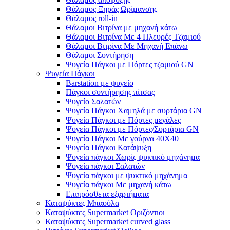
Θάλαμος Ξηράς Ωρίμανσης
Θάλαμος roll-in
Θάλαμοι Βιτρίνα με μηχανή κάτω
Θάλαμοι Βιτρίνα Με 4 Πλευρές Τζαμιού
Θάλαμοι Βιτρίνα Με Μηχανή Επάνω
Θάλαμοι Συντήρηση
Ψυγεία Πάγκοι με Πόρτες τζαμιού GN
Ψυγεία Πάγκοι
Barstation με ψυγείο
Πάγκοι συντήρησης πίτσας
Ψυγείο Σαλατών
Ψυγεία Πάγκοι Χαμηλά με συρτάρια GN
Ψυγεία Πάγκοι με Πόρτες μεγάλες
Ψυγεία Πάγκοι με Πόρτες/Συρτάρια GN
Ψυγεία Πάγκοι Με γούρνα 40Χ40
Ψυγεία Πάγκοι Κατάψυξη
Ψυγεία πάγκοι Χωρίς ψυκτικό μηχάνημα
Ψυγεία πάγκοι Σαλατών
Ψυγεία πάγκοι με ψυκτικό μηχάνημα
Ψυγεία πάγκοι Με μηχανή κάτω
Επιπρόσθετα εξαρτήματα
Καταψύκτες Μπαούλα
Καταψύκτες Supermarket Οριζόντιοι
Καταψύκτες Supermarket curved glass