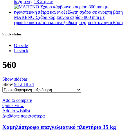
δεξαμενής 28 λίτρων
MARENO Σχάρα κάρβουνου αερίου 800 mm με
ηφαιστειακή πέτρα και ανοξείδωτη σχάρα σε ανοιχτή βάση
Stock status
On sale
In stock
560
Show sidebar
Show
9
12
18
24
Add to compare
Quick view
Add to wishlist
Διαβάστε περισσότερα
Χαμηλόστροφο επαγγελματικό πλυντήριο 35 kg