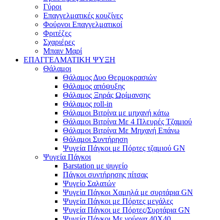
Γύροι
Επαγγελματικές κουζίνες
Φούρνοι Επαγγελματικοί
Φριτέζες
Σχαριέρες
Μπαιν Μαρί
ΕΠΑΓΓΕΛΜΑΤΙΚΗ ΨΥΞΗ
Θάλαμοι
Θάλαμος Δυο Θερμοκρασιών
Θάλαμος απόψυξης
Θάλαμος Ξηράς Ωρίμανσης
Θάλαμος roll-in
Θάλαμοι Βιτρίνα με μηχανή κάτω
Θάλαμοι Βιτρίνα Με 4 Πλευρές Τζαμιού
Θάλαμοι Βιτρίνα Με Μηχανή Επάνω
Θάλαμοι Συντήρηση
Ψυγεία Πάγκοι με Πόρτες τζαμιού GN
Ψυγεία Πάγκοι
Barstation με ψυγείο
Πάγκοι συντήρησης πίτσας
Ψυγείο Σαλατών
Ψυγεία Πάγκοι Χαμηλά με συρτάρια GN
Ψυγεία Πάγκοι με Πόρτες μεγάλες
Ψυγεία Πάγκοι με Πόρτες/Συρτάρια GN
Ψυγεία Πάγκοι Με γούρνα 40Χ40