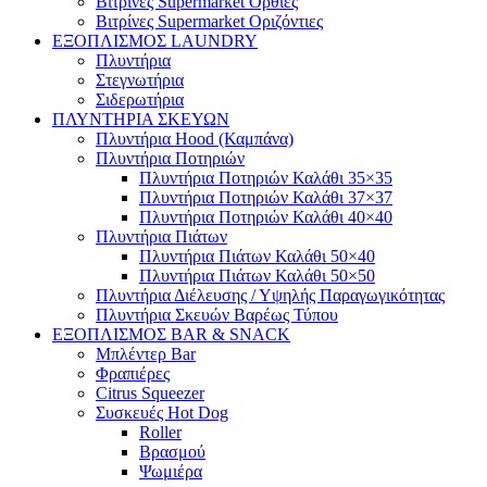
Βιτρίνες Supermarket Όρθιες
Βιτρίνες Supermarket Οριζόντιες
ΕΞΟΠΛΙΣΜΟΣ LAUNDRY
Πλυντήρια
Στεγνωτήρια
Σιδερωτήρια
ΠΛΥΝΤΗΡΙΑ ΣΚΕΥΩΝ
Πλυντήρια Hood (Καμπάνα)
Πλυντήρια Ποτηριών
Πλυντήρια Ποτηριών Καλάθι 35×35
Πλυντήρια Ποτηριών Καλάθι 37×37
Πλυντήρια Ποτηριών Καλάθι 40×40
Πλυντήρια Πιάτων
Πλυντήρια Πιάτων Καλάθι 50×40
Πλυντήρια Πιάτων Καλάθι 50×50
Πλυντήρια Διέλευσης / Υψηλής Παραγωγικότητας
Πλυντήρια Σκευών Βαρέως Τύπου
ΕΞΟΠΛΙΣΜΟΣ BAR & SNACK
Μπλέντερ Bar
Φραπιέρες
Citrus Squeezer
Συσκευές Hot Dog
Roller
Βρασμού
Ψωμιέρα