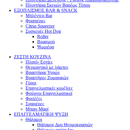
Πλυντήρια Σκευών Βαρέως Τύπου
ΕΞΟΠΛΙΣΜΟΣ BAR & SNACK
Μπλέντερ Bar
Φραπιέρες
Citrus Squeezer
Συσκευές Hot Dog
Roller
Βρασμού
Ψωμιέρα
ΖΕΣΤΗ ΚΟΥΖΙΝΑ
Πλατό- Εστίες
Θερμαντικό με λάμπες
Βραστήρας Υγρών
Βραστήρες Ζυμαρικών
Γύροι
Επαγγελματικές κουζίνες
Φούρνοι Επαγγελματικοί
Φριτέζες
Σχαριέρες
Μπαιν Μαρί
ΕΠΑΓΓΕΛΜΑΤΙΚΗ ΨΥΞΗ
Θάλαμοι
Θάλαμος Δυο Θερμοκρασιών
Θάλαμος απόψυξης