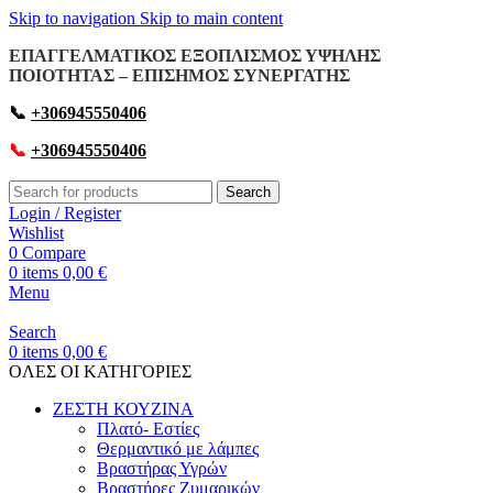
Skip to navigation
Skip to main content
ΕΠΑΓΓΕΛΜΑΤΙΚΟΣ ΕΞΟΠΛΙΣΜΟΣ ΥΨΗΛΗΣ
ΠΟΙΟΤΗΤΑΣ – ΕΠΙΣΗΜΟΣ ΣΥΝΕΡΓΑΤΗΣ
📞
+306945550406
📞
+306945550406
Search
Login / Register
Wishlist
0
Compare
0
items
0,00
€
Menu
Search
0
items
0,00
€
OΛΕΣ ΟΙ ΚΑΤΗΓΟΡΙΕΣ
ΖΕΣΤΗ ΚΟΥΖΙΝΑ
Πλατό- Εστίες
Θερμαντικό με λάμπες
Βραστήρας Υγρών
Βραστήρες Ζυμαρικών