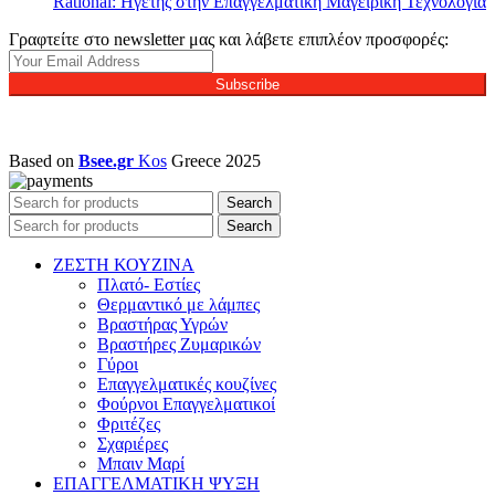
Rational: Ηγέτης στην Επαγγελματική Μαγειρική Τεχνολογία
Γραφτείτε στο newsletter μας και λάβετε επιπλέον προσφορές:
Subscribe
Based on
Bsee.gr
Kos
Greece
2025
Search
Search
ΖΕΣΤΗ ΚΟΥΖΙΝΑ
Πλατό- Εστίες
Θερμαντικό με λάμπες
Βραστήρας Υγρών
Βραστήρες Ζυμαρικών
Γύροι
Επαγγελματικές κουζίνες
Φούρνοι Επαγγελματικοί
Φριτέζες
Σχαριέρες
Μπαιν Μαρί
ΕΠΑΓΓΕΛΜΑΤΙΚΗ ΨΥΞΗ