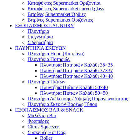
Καταψύκτες Supermarket Οριζόντιοι
Καταψύκτες Supermarket curved glass
Βιτρίνες Supermarket Όρθιες
Βιτρίνες Supermarket Οριζόντιες
ΕΞΟΠΛΙΣΜΟΣ LAUNDRY
Πλυντήρια
Στεγνωτήρια
Σιδερωτήρια
ΠΛΥΝΤΗΡΙΑ ΣΚΕΥΩΝ
Πλυντήρια Hood (Καμπάνα)
Πλυντήρια Ποτηριών
Πλυντήρια Ποτηριών Καλάθι 35×35
Πλυντήρια Ποτηριών Καλάθι 37×37
Πλυντήρια Ποτηριών Καλάθι 40×40
Πλυντήρια Πιάτων
Πλυντήρια Πιάτων Καλάθι 50×40
Πλυντήρια Πιάτων Καλάθι 50×50
Πλυντήρια Διέλευσης / Υψηλής Παραγωγικότητας
Πλυντήρια Σκευών Βαρέως Τύπου
ΕΞΟΠΛΙΣΜΟΣ BAR & SNACK
Μπλέντερ Bar
Φραπιέρες
Citrus Squeezer
Συσκευές Hot Dog
Roller