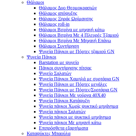
Θάλαμοι
Θάλαμος Δυο Θερμοκρασιών
Θάλαμος απόψυξης
Θάλαμος Ξηράς Ωρίμανσης
Θάλαμος roll-in
Θάλαμοι Βιτρίνα με μηχανή κάτω
Θάλαμοι Βιτρίνα Με 4 Πλευρές Τζαμιού
Θάλαμοι Βιτρίνα Με Μηχανή Επάνω
Θάλαμοι Συντήρηση
Ψυγεία Πάγκοι με Πόρτες τζαμιού GN
Ψυγεία Πάγκοι
Barstation με ψυγείο
Πάγκοι συντήρησης πίτσας
Ψυγείο Σαλατών
Ψυγεία Πάγκοι Χαμηλά με συρτάρια GN
Ψυγεία Πάγκοι με Πόρτες μεγάλες
Ψυγεία Πάγκοι με Πόρτες/Συρτάρια GN
Ψυγεία Πάγκοι Με γούρνα 40Χ40
Ψυγεία Πάγκοι Κατάψυξη
Ψυγεία πάγκοι Χωρίς ψυκτικό μηχάνημα
Ψυγεία πάγκοι Σαλατών
Ψυγεία πάγκοι με ψυκτικό μηχάνημα
Ψυγεία πάγκοι Με μηχανή κάτω
Επιπρόσθετα εξαρτήματα
Καταψύκτες Μπαούλα