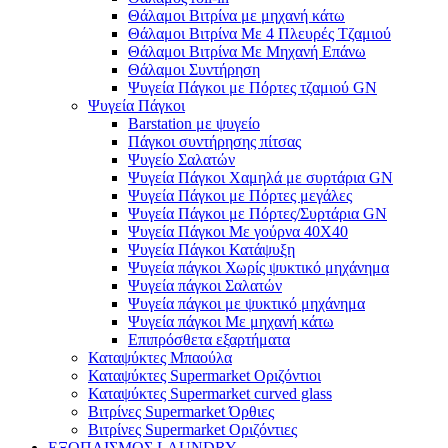
Θάλαμοι Βιτρίνα με μηχανή κάτω
Θάλαμοι Βιτρίνα Με 4 Πλευρές Τζαμιού
Θάλαμοι Βιτρίνα Με Μηχανή Επάνω
Θάλαμοι Συντήρηση
Ψυγεία Πάγκοι με Πόρτες τζαμιού GN
Ψυγεία Πάγκοι
Barstation με ψυγείο
Πάγκοι συντήρησης πίτσας
Ψυγείο Σαλατών
Ψυγεία Πάγκοι Χαμηλά με συρτάρια GN
Ψυγεία Πάγκοι με Πόρτες μεγάλες
Ψυγεία Πάγκοι με Πόρτες/Συρτάρια GN
Ψυγεία Πάγκοι Με γούρνα 40Χ40
Ψυγεία Πάγκοι Κατάψυξη
Ψυγεία πάγκοι Χωρίς ψυκτικό μηχάνημα
Ψυγεία πάγκοι Σαλατών
Ψυγεία πάγκοι με ψυκτικό μηχάνημα
Ψυγεία πάγκοι Με μηχανή κάτω
Επιπρόσθετα εξαρτήματα
Καταψύκτες Μπαούλα
Καταψύκτες Supermarket Οριζόντιοι
Καταψύκτες Supermarket curved glass
Βιτρίνες Supermarket Όρθιες
Βιτρίνες Supermarket Οριζόντιες
ΕΞΟΠΛΙΣΜΟΣ LAUNDRY