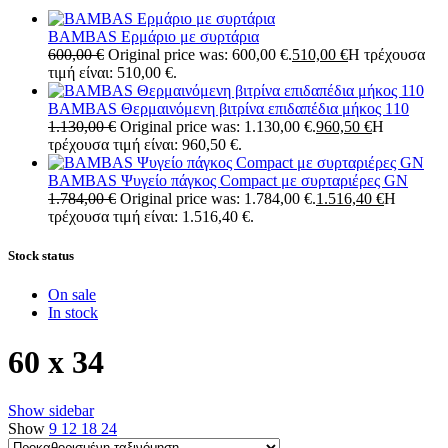
BAMBAS Ερμάριο με συρτάρια
600,00
€
Original price was: 600,00 €.
510,00
€
Η τρέχουσα
τιμή είναι: 510,00 €.
BAMBAS Θερμαινόμενη βιτρίνα επιδαπέδια μήκος 110
1.130,00
€
Original price was: 1.130,00 €.
960,50
€
Η
τρέχουσα τιμή είναι: 960,50 €.
BAMBAS Ψυγείο πάγκος Compact με συρταριέρες GN
1.784,00
€
Original price was: 1.784,00 €.
1.516,40
€
Η
τρέχουσα τιμή είναι: 1.516,40 €.
Stock status
On sale
In stock
60 x 34
Show sidebar
Show
9
12
18
24