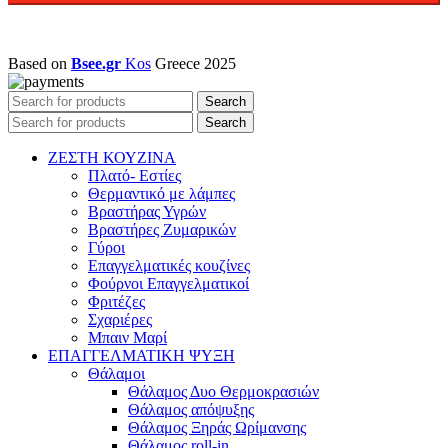
Based on
Bsee.gr
Kos
Greece
2025
Search
Search
ΖΕΣΤΗ ΚΟΥΖΙΝΑ
Πλατό- Εστίες
Θερμαντικό με λάμπες
Βραστήρας Υγρών
Βραστήρες Ζυμαρικών
Γύροι
Επαγγελματικές κουζίνες
Φούρνοι Επαγγελματικοί
Φριτέζες
Σχαριέρες
Μπαιν Μαρί
ΕΠΑΓΓΕΛΜΑΤΙΚΗ ΨΥΞΗ
Θάλαμοι
Θάλαμος Δυο Θερμοκρασιών
Θάλαμος απόψυξης
Θάλαμος Ξηράς Ωρίμανσης
Θάλαμος roll-in