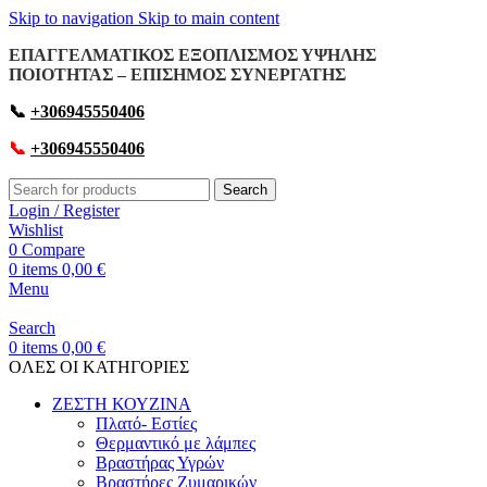
Skip to navigation
Skip to main content
ΕΠΑΓΓΕΛΜΑΤΙΚΟΣ ΕΞΟΠΛΙΣΜΟΣ ΥΨΗΛΗΣ
ΠΟΙΟΤΗΤΑΣ – ΕΠΙΣΗΜΟΣ ΣΥΝΕΡΓΑΤΗΣ
📞
+306945550406
📞
+306945550406
Search
Login / Register
Wishlist
0
Compare
0
items
0,00
€
Menu
Search
0
items
0,00
€
OΛΕΣ ΟΙ ΚΑΤΗΓΟΡΙΕΣ
ΖΕΣΤΗ ΚΟΥΖΙΝΑ
Πλατό- Εστίες
Θερμαντικό με λάμπες
Βραστήρας Υγρών
Βραστήρες Ζυμαρικών