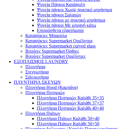
Ψυγεία Πάγκοι Κατάψυξη
Ψυγεία πάγκοι Χωρίς ψυκτικό μηχάνημα
Ψυγεία πάγκοι Σαλατών
Ψυγεία πάγκοι με ψυκτικό μηχάνημα
Ψυγεία πάγκοι Με μηχανή κάτω
Επιπρόσθετα εξαρτήματα
Καταψύκτες Μπαούλα
Καταψύκτες Supermarket Οριζόντιοι
Καταψύκτες Supermarket curved glass
Βιτρίνες Supermarket Όρθιες
Βιτρίνες Supermarket Οριζόντιες
ΕΞΟΠΛΙΣΜΟΣ LAUNDRY
Πλυντήρια
Στεγνωτήρια
Σιδερωτήρια
ΠΛΥΝΤΗΡΙΑ ΣΚΕΥΩΝ
Πλυντήρια Hood (Καμπάνα)
Πλυντήρια Ποτηριών
Πλυντήρια Ποτηριών Καλάθι 35×35
Πλυντήρια Ποτηριών Καλάθι 37×37
Πλυντήρια Ποτηριών Καλάθι 40×40
Πλυντήρια Πιάτων
Πλυντήρια Πιάτων Καλάθι 50×40
Πλυντήρια Πιάτων Καλάθι 50×50
Πλυντήρια Διέλευσης / Υψηλής Παραγωγικότητας