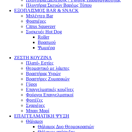
Πλυντήρια Σκευών Βαρέως Τύπου
ΕΞΟΠΛΙΣΜΟΣ BAR & SNACK
Μπλέντερ Bar
Φραπιέρες
Citrus Squeezer
Συσκευές Hot Dog
Roller
Βρασμού
Ψωμιέρα
ΖΕΣΤΗ ΚΟΥΖΙΝΑ
Πλατό- Εστίες
Θερμαντικό με λάμπες
Βραστήρας Υγρών
Βραστήρες Ζυμαρικών
Γύροι
Επαγγελματικές κουζίνες
Φούρνοι Επαγγελματικοί
Φριτέζες
Σχαριέρες
Μπαιν Μαρί
ΕΠΑΓΓΕΛΜΑΤΙΚΗ ΨΥΞΗ
Θάλαμοι
Θάλαμος Δυο Θερμοκρασιών
Θάλαμος απόψυξης