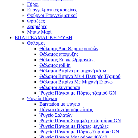
Γύροι
Επαγγελματικές κουζίνες
Φούρνοι Επαγγελματικοί
Φριτέζες
Σχαριέρες
Μπαιν Μαρί
ΕΠΑΓΓΕΛΜΑΤΙΚΗ ΨΥΞΗ
Θάλαμοι
Θάλαμος Δυο Θερμοκρασιών
Θάλαμος απόψυξης
Θάλαμος Ξηράς Ωρίμανσης
Θάλαμος roll-in
Θάλαμοι Βιτρίνα με μηχανή κάτω
Θάλαμοι Βιτρίνα Με 4 Πλευρές Τζαμιού
Θάλαμοι Βιτρίνα Με Μηχανή Επάνω
Θάλαμοι Συντήρηση
Ψυγεία Πάγκοι με Πόρτες τζαμιού GN
Ψυγεία Πάγκοι
Barstation με ψυγείο
Πάγκοι συντήρησης πίτσας
Ψυγείο Σαλατών
Ψυγεία Πάγκοι Χαμηλά με συρτάρια GN
Ψυγεία Πάγκοι με Πόρτες μεγάλες
Ψυγεία Πάγκοι με Πόρτες/Συρτάρια GN
Ψυγεία Πάγκοι Με γούρνα 40Χ40