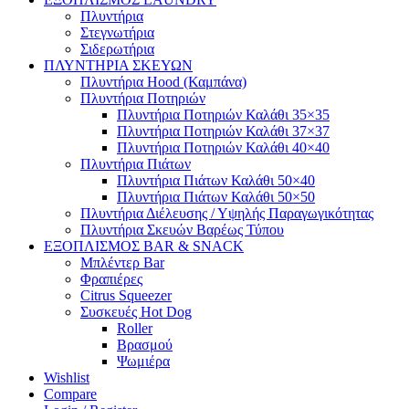
Πλυντήρια
Στεγνωτήρια
Σιδερωτήρια
ΠΛΥΝΤΗΡΙΑ ΣΚΕΥΩΝ
Πλυντήρια Hood (Καμπάνα)
Πλυντήρια Ποτηριών
Πλυντήρια Ποτηριών Καλάθι 35×35
Πλυντήρια Ποτηριών Καλάθι 37×37
Πλυντήρια Ποτηριών Καλάθι 40×40
Πλυντήρια Πιάτων
Πλυντήρια Πιάτων Καλάθι 50×40
Πλυντήρια Πιάτων Καλάθι 50×50
Πλυντήρια Διέλευσης / Υψηλής Παραγωγικότητας
Πλυντήρια Σκευών Βαρέως Τύπου
ΕΞΟΠΛΙΣΜΟΣ BAR & SNACK
Μπλέντερ Bar
Φραπιέρες
Citrus Squeezer
Συσκευές Hot Dog
Roller
Βρασμού
Ψωμιέρα
Wishlist
Compare