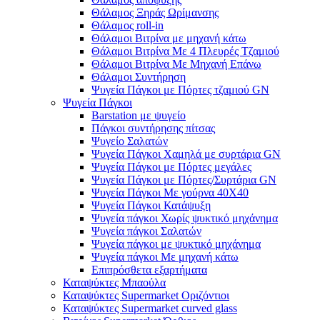
Θάλαμος Ξηράς Ωρίμανσης
Θάλαμος roll-in
Θάλαμοι Βιτρίνα με μηχανή κάτω
Θάλαμοι Βιτρίνα Με 4 Πλευρές Τζαμιού
Θάλαμοι Βιτρίνα Με Μηχανή Επάνω
Θάλαμοι Συντήρηση
Ψυγεία Πάγκοι με Πόρτες τζαμιού GN
Ψυγεία Πάγκοι
Barstation με ψυγείο
Πάγκοι συντήρησης πίτσας
Ψυγείο Σαλατών
Ψυγεία Πάγκοι Χαμηλά με συρτάρια GN
Ψυγεία Πάγκοι με Πόρτες μεγάλες
Ψυγεία Πάγκοι με Πόρτες/Συρτάρια GN
Ψυγεία Πάγκοι Με γούρνα 40Χ40
Ψυγεία Πάγκοι Κατάψυξη
Ψυγεία πάγκοι Χωρίς ψυκτικό μηχάνημα
Ψυγεία πάγκοι Σαλατών
Ψυγεία πάγκοι με ψυκτικό μηχάνημα
Ψυγεία πάγκοι Με μηχανή κάτω
Επιπρόσθετα εξαρτήματα
Καταψύκτες Μπαούλα
Καταψύκτες Supermarket Οριζόντιοι
Καταψύκτες Supermarket curved glass