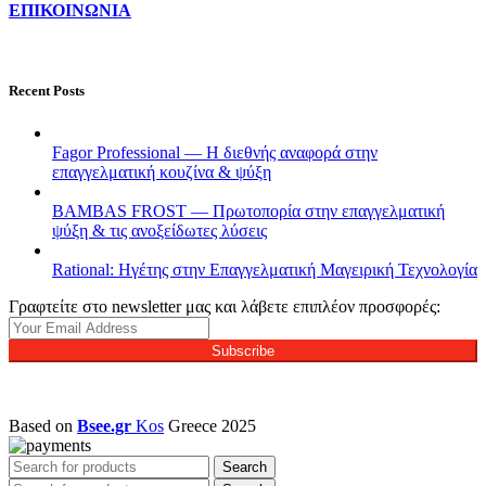
ΕΠΙΚΟΙΝΩΝΙΑ
Recent Posts
Fagor Professional — Η διεθνής αναφορά στην
επαγγελματική κουζίνα & ψύξη
BAMBAS FROST — Πρωτοπορία στην επαγγελματική
ψύξη & τις ανοξείδωτες λύσεις
Rational: Ηγέτης στην Επαγγελματική Μαγειρική Τεχνολογία
Γραφτείτε στο newsletter μας και λάβετε επιπλέον προσφορές:
Subscribe
Based on
Bsee.gr
Kos
Greece
2025
Search