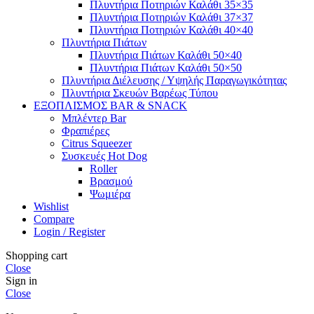
Πλυντήρια Ποτηριών Καλάθι 35×35
Πλυντήρια Ποτηριών Καλάθι 37×37
Πλυντήρια Ποτηριών Καλάθι 40×40
Πλυντήρια Πιάτων
Πλυντήρια Πιάτων Καλάθι 50×40
Πλυντήρια Πιάτων Καλάθι 50×50
Πλυντήρια Διέλευσης / Υψηλής Παραγωγικότητας
Πλυντήρια Σκευών Βαρέως Τύπου
ΕΞΟΠΛΙΣΜΟΣ BAR & SNACK
Μπλέντερ Bar
Φραπιέρες
Citrus Squeezer
Συσκευές Hot Dog
Roller
Βρασμού
Ψωμιέρα
Wishlist
Compare
Login / Register
Shopping cart
Close
Sign in
Close