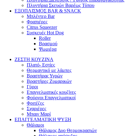
Πλυντήρια Σκευών Βαρέως Τύπου
ΕΞΟΠΛΙΣΜΟΣ BAR & SNACK
Μπλέντερ Bar
Φραπιέρες
Citrus Squeezer
Συσκευές Hot Dog
Roller
Βρασμού
Ψωμιέρα
ΖΕΣΤΗ ΚΟΥΖΙΝΑ
Πλατό- Εστίες
Θερμαντικό με λάμπες
Βραστήρας Υγρών
Βραστήρες Ζυμαρικών
Γύροι
Επαγγελματικές κουζίνες
Φούρνοι Επαγγελματικοί
Φριτέζες
Σχαριέρες
Μπαιν Μαρί
ΕΠΑΓΓΕΛΜΑΤΙΚΗ ΨΥΞΗ
Θάλαμοι
Θάλαμος Δυο Θερμοκρασιών
Θάλαμος απόψυξης