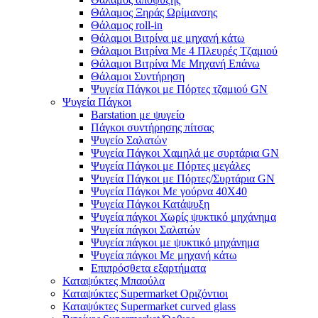
Θάλαμος Ξηράς Ωρίμανσης
Θάλαμος roll-in
Θάλαμοι Βιτρίνα με μηχανή κάτω
Θάλαμοι Βιτρίνα Με 4 Πλευρές Τζαμιού
Θάλαμοι Βιτρίνα Με Μηχανή Επάνω
Θάλαμοι Συντήρηση
Ψυγεία Πάγκοι με Πόρτες τζαμιού GN
Ψυγεία Πάγκοι
Barstation με ψυγείο
Πάγκοι συντήρησης πίτσας
Ψυγείο Σαλατών
Ψυγεία Πάγκοι Χαμηλά με συρτάρια GN
Ψυγεία Πάγκοι με Πόρτες μεγάλες
Ψυγεία Πάγκοι με Πόρτες/Συρτάρια GN
Ψυγεία Πάγκοι Με γούρνα 40Χ40
Ψυγεία Πάγκοι Κατάψυξη
Ψυγεία πάγκοι Χωρίς ψυκτικό μηχάνημα
Ψυγεία πάγκοι Σαλατών
Ψυγεία πάγκοι με ψυκτικό μηχάνημα
Ψυγεία πάγκοι Με μηχανή κάτω
Επιπρόσθετα εξαρτήματα
Καταψύκτες Μπαούλα
Καταψύκτες Supermarket Οριζόντιοι
Καταψύκτες Supermarket curved glass