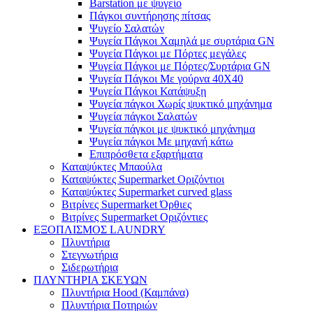
Barstation με ψυγείο
Πάγκοι συντήρησης πίτσας
Ψυγείο Σαλατών
Ψυγεία Πάγκοι Χαμηλά με συρτάρια GN
Ψυγεία Πάγκοι με Πόρτες μεγάλες
Ψυγεία Πάγκοι με Πόρτες/Συρτάρια GN
Ψυγεία Πάγκοι Με γούρνα 40Χ40
Ψυγεία Πάγκοι Κατάψυξη
Ψυγεία πάγκοι Χωρίς ψυκτικό μηχάνημα
Ψυγεία πάγκοι Σαλατών
Ψυγεία πάγκοι με ψυκτικό μηχάνημα
Ψυγεία πάγκοι Με μηχανή κάτω
Επιπρόσθετα εξαρτήματα
Καταψύκτες Μπαούλα
Καταψύκτες Supermarket Οριζόντιοι
Καταψύκτες Supermarket curved glass
Βιτρίνες Supermarket Όρθιες
Βιτρίνες Supermarket Οριζόντιες
ΕΞΟΠΛΙΣΜΟΣ LAUNDRY
Πλυντήρια
Στεγνωτήρια
Σιδερωτήρια
ΠΛΥΝΤΗΡΙΑ ΣΚΕΥΩΝ
Πλυντήρια Hood (Καμπάνα)
Πλυντήρια Ποτηριών