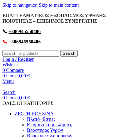
Skip to navigation
Skip to main content
ΕΠΑΓΓΕΛΜΑΤΙΚΟΣ ΕΞΟΠΛΙΣΜΟΣ ΥΨΗΛΗΣ
ΠΟΙΟΤΗΤΑΣ – ΕΠΙΣΗΜΟΣ ΣΥΝΕΡΓΑΤΗΣ
📞
+306945550406
📞
+306945550406
Search
Login / Register
Wishlist
0
Compare
0
items
0,00
€
Menu
Search
0
items
0,00
€
OΛΕΣ ΟΙ ΚΑΤΗΓΟΡΙΕΣ
ΖΕΣΤΗ ΚΟΥΖΙΝΑ
Πλατό- Εστίες
Θερμαντικό με λάμπες
Βραστήρας Υγρών
Βραστήρες Ζυμαρικών