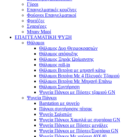
Γύροι
Επαγγελματικές κουζίνες
Φούρνοι Επαγγελματικοί
Φριτέζες
Σχαριέρες
Μπαιν Μαρί
ΕΠΑΓΓΕΛΜΑΤΙΚΗ ΨΥΞΗ
Θάλαμοι
Θάλαμος Δυο Θερμοκρασιών
Θάλαμος απόψυξης
Θάλαμος Ξηράς Ωρίμανσης
Θάλαμος roll-in
Θάλαμοι Βιτρίνα με μηχανή κάτω
Θάλαμοι Βιτρίνα Με 4 Πλευρές Τζαμιού
Θάλαμοι Βιτρίνα Με Μηχανή Επάνω
Θάλαμοι Συντήρηση
Ψυγεία Πάγκοι με Πόρτες τζαμιού GN
Ψυγεία Πάγκοι
Barstation με ψυγείο
Πάγκοι συντήρησης πίτσας
Ψυγείο Σαλατών
Ψυγεία Πάγκοι Χαμηλά με συρτάρια GN
Ψυγεία Πάγκοι με Πόρτες μεγάλες
Ψυγεία Πάγκοι με Πόρτες/Συρτάρια GN
Ψυγεία Πάγκοι Με γούρνα 40Χ40