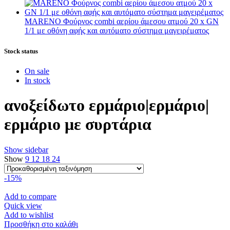
MARENO Φούρνος combi αερίου άμεσου ατμού 20 x GN
1/1 με οθόνη αφής και αυτόματο σύστημα μαγειρέματος
Stock status
On sale
In stock
ανοξείδωτο ερμάριο|ερμάριο|
ερμάριο με συρτάρια
Show sidebar
Show
9
12
18
24
-15%
Add to compare
Quick view
Add to wishlist
Προσθήκη στο καλάθι