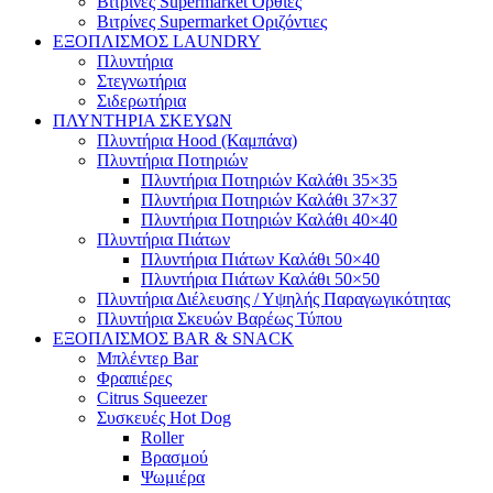
Βιτρίνες Supermarket Όρθιες
Βιτρίνες Supermarket Οριζόντιες
ΕΞΟΠΛΙΣΜΟΣ LAUNDRY
Πλυντήρια
Στεγνωτήρια
Σιδερωτήρια
ΠΛΥΝΤΗΡΙΑ ΣΚΕΥΩΝ
Πλυντήρια Hood (Καμπάνα)
Πλυντήρια Ποτηριών
Πλυντήρια Ποτηριών Καλάθι 35×35
Πλυντήρια Ποτηριών Καλάθι 37×37
Πλυντήρια Ποτηριών Καλάθι 40×40
Πλυντήρια Πιάτων
Πλυντήρια Πιάτων Καλάθι 50×40
Πλυντήρια Πιάτων Καλάθι 50×50
Πλυντήρια Διέλευσης / Υψηλής Παραγωγικότητας
Πλυντήρια Σκευών Βαρέως Τύπου
ΕΞΟΠΛΙΣΜΟΣ BAR & SNACK
Μπλέντερ Bar
Φραπιέρες
Citrus Squeezer
Συσκευές Hot Dog
Roller
Βρασμού
Ψωμιέρα