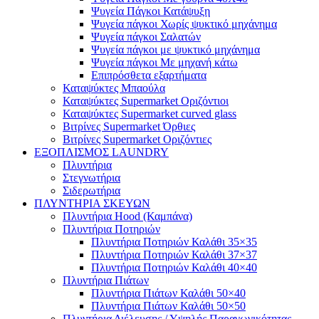
Ψυγεία Πάγκοι Κατάψυξη
Ψυγεία πάγκοι Χωρίς ψυκτικό μηχάνημα
Ψυγεία πάγκοι Σαλατών
Ψυγεία πάγκοι με ψυκτικό μηχάνημα
Ψυγεία πάγκοι Με μηχανή κάτω
Επιπρόσθετα εξαρτήματα
Καταψύκτες Μπαούλα
Καταψύκτες Supermarket Οριζόντιοι
Καταψύκτες Supermarket curved glass
Βιτρίνες Supermarket Όρθιες
Βιτρίνες Supermarket Οριζόντιες
ΕΞΟΠΛΙΣΜΟΣ LAUNDRY
Πλυντήρια
Στεγνωτήρια
Σιδερωτήρια
ΠΛΥΝΤΗΡΙΑ ΣΚΕΥΩΝ
Πλυντήρια Hood (Καμπάνα)
Πλυντήρια Ποτηριών
Πλυντήρια Ποτηριών Καλάθι 35×35
Πλυντήρια Ποτηριών Καλάθι 37×37
Πλυντήρια Ποτηριών Καλάθι 40×40
Πλυντήρια Πιάτων
Πλυντήρια Πιάτων Καλάθι 50×40
Πλυντήρια Πιάτων Καλάθι 50×50
Πλυντήρια Διέλευσης / Υψηλής Παραγωγικότητας