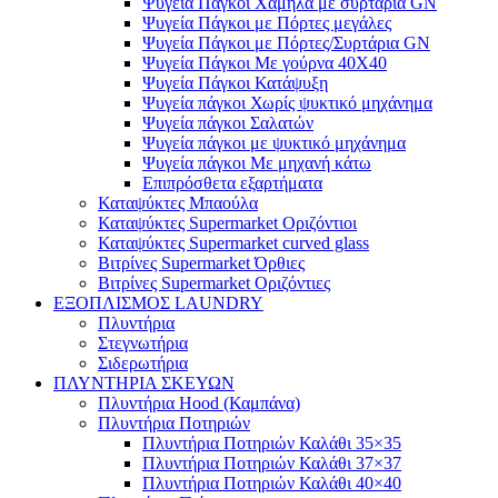
Ψυγεία Πάγκοι Χαμηλά με συρτάρια GN
Ψυγεία Πάγκοι με Πόρτες μεγάλες
Ψυγεία Πάγκοι με Πόρτες/Συρτάρια GN
Ψυγεία Πάγκοι Με γούρνα 40Χ40
Ψυγεία Πάγκοι Κατάψυξη
Ψυγεία πάγκοι Χωρίς ψυκτικό μηχάνημα
Ψυγεία πάγκοι Σαλατών
Ψυγεία πάγκοι με ψυκτικό μηχάνημα
Ψυγεία πάγκοι Με μηχανή κάτω
Επιπρόσθετα εξαρτήματα
Καταψύκτες Μπαούλα
Καταψύκτες Supermarket Οριζόντιοι
Καταψύκτες Supermarket curved glass
Βιτρίνες Supermarket Όρθιες
Βιτρίνες Supermarket Οριζόντιες
ΕΞΟΠΛΙΣΜΟΣ LAUNDRY
Πλυντήρια
Στεγνωτήρια
Σιδερωτήρια
ΠΛΥΝΤΗΡΙΑ ΣΚΕΥΩΝ
Πλυντήρια Hood (Καμπάνα)
Πλυντήρια Ποτηριών
Πλυντήρια Ποτηριών Καλάθι 35×35
Πλυντήρια Ποτηριών Καλάθι 37×37
Πλυντήρια Ποτηριών Καλάθι 40×40