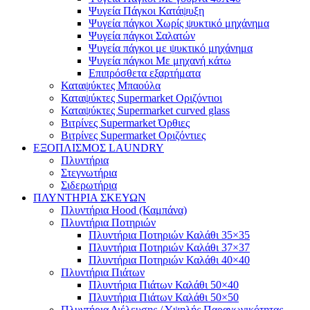
Ψυγεία Πάγκοι Κατάψυξη
Ψυγεία πάγκοι Χωρίς ψυκτικό μηχάνημα
Ψυγεία πάγκοι Σαλατών
Ψυγεία πάγκοι με ψυκτικό μηχάνημα
Ψυγεία πάγκοι Με μηχανή κάτω
Επιπρόσθετα εξαρτήματα
Καταψύκτες Μπαούλα
Καταψύκτες Supermarket Οριζόντιοι
Καταψύκτες Supermarket curved glass
Βιτρίνες Supermarket Όρθιες
Βιτρίνες Supermarket Οριζόντιες
ΕΞΟΠΛΙΣΜΟΣ LAUNDRY
Πλυντήρια
Στεγνωτήρια
Σιδερωτήρια
ΠΛΥΝΤΗΡΙΑ ΣΚΕΥΩΝ
Πλυντήρια Hood (Καμπάνα)
Πλυντήρια Ποτηριών
Πλυντήρια Ποτηριών Καλάθι 35×35
Πλυντήρια Ποτηριών Καλάθι 37×37
Πλυντήρια Ποτηριών Καλάθι 40×40
Πλυντήρια Πιάτων
Πλυντήρια Πιάτων Καλάθι 50×40
Πλυντήρια Πιάτων Καλάθι 50×50
Πλυντήρια Διέλευσης / Υψηλής Παραγωγικότητας