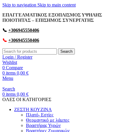
Skip to navigation
Skip to main content
ΕΠΑΓΓΕΛΜΑΤΙΚΟΣ ΕΞΟΠΛΙΣΜΟΣ ΥΨΗΛΗΣ
ΠΟΙΟΤΗΤΑΣ – ΕΠΙΣΗΜΟΣ ΣΥΝΕΡΓΑΤΗΣ
📞
+306945550406
📞
+306945550406
Search
Login / Register
Wishlist
0
Compare
0
items
0,00
€
Menu
Search
0
items
0,00
€
OΛΕΣ ΟΙ ΚΑΤΗΓΟΡΙΕΣ
ΖΕΣΤΗ ΚΟΥΖΙΝΑ
Πλατό- Εστίες
Θερμαντικό με λάμπες
Βραστήρας Υγρών
Βραστήρες Ζυμαρικών