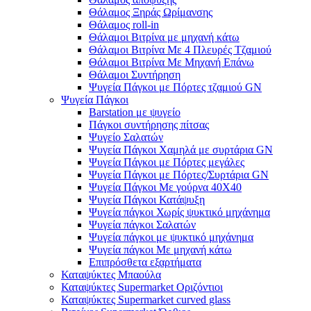
Θάλαμος Ξηράς Ωρίμανσης
Θάλαμος roll-in
Θάλαμοι Βιτρίνα με μηχανή κάτω
Θάλαμοι Βιτρίνα Με 4 Πλευρές Τζαμιού
Θάλαμοι Βιτρίνα Με Μηχανή Επάνω
Θάλαμοι Συντήρηση
Ψυγεία Πάγκοι με Πόρτες τζαμιού GN
Ψυγεία Πάγκοι
Barstation με ψυγείο
Πάγκοι συντήρησης πίτσας
Ψυγείο Σαλατών
Ψυγεία Πάγκοι Χαμηλά με συρτάρια GN
Ψυγεία Πάγκοι με Πόρτες μεγάλες
Ψυγεία Πάγκοι με Πόρτες/Συρτάρια GN
Ψυγεία Πάγκοι Με γούρνα 40Χ40
Ψυγεία Πάγκοι Κατάψυξη
Ψυγεία πάγκοι Χωρίς ψυκτικό μηχάνημα
Ψυγεία πάγκοι Σαλατών
Ψυγεία πάγκοι με ψυκτικό μηχάνημα
Ψυγεία πάγκοι Με μηχανή κάτω
Επιπρόσθετα εξαρτήματα
Καταψύκτες Μπαούλα
Καταψύκτες Supermarket Οριζόντιοι
Καταψύκτες Supermarket curved glass