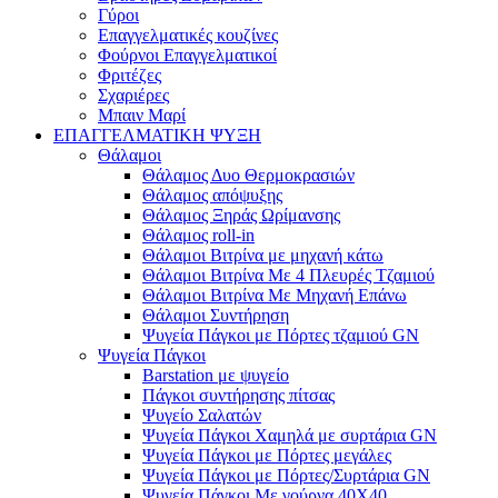
Γύροι
Επαγγελματικές κουζίνες
Φούρνοι Επαγγελματικοί
Φριτέζες
Σχαριέρες
Μπαιν Μαρί
ΕΠΑΓΓΕΛΜΑΤΙΚΗ ΨΥΞΗ
Θάλαμοι
Θάλαμος Δυο Θερμοκρασιών
Θάλαμος απόψυξης
Θάλαμος Ξηράς Ωρίμανσης
Θάλαμος roll-in
Θάλαμοι Βιτρίνα με μηχανή κάτω
Θάλαμοι Βιτρίνα Με 4 Πλευρές Τζαμιού
Θάλαμοι Βιτρίνα Με Μηχανή Επάνω
Θάλαμοι Συντήρηση
Ψυγεία Πάγκοι με Πόρτες τζαμιού GN
Ψυγεία Πάγκοι
Barstation με ψυγείο
Πάγκοι συντήρησης πίτσας
Ψυγείο Σαλατών
Ψυγεία Πάγκοι Χαμηλά με συρτάρια GN
Ψυγεία Πάγκοι με Πόρτες μεγάλες
Ψυγεία Πάγκοι με Πόρτες/Συρτάρια GN
Ψυγεία Πάγκοι Με γούρνα 40Χ40