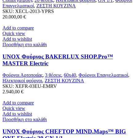
Combi (ατμου)
,
20 θέσεις
,
Ηλεκτρικοί φούρνοι
,
GN 1/1
,
Φούρνοι
Επαγγελματικοί
,
ΖΕΣΤΗ ΚΟΥΖΙΝΑ
SKU:
XECL-2013-YPRS
20.000,00
€
Add to compare
Quick view
Add to wishlist
Προσθήκη στο καλάθι
UNOX Φούρνος BAKERLUX SHOP.Pro™
MASTER Electric
Φούρνοι Αρτοποιίας
,
3 θέσεις
,
60x40
,
Φούρνοι Επαγγελματικοί
,
Ηλεκτρικοί φούρνοι
,
ΖΕΣΤΗ ΚΟΥΖΙΝΑ
SKU:
XEFR-03EU-EMRV
2.940,00
€
Add to compare
Quick view
Add to wishlist
Προσθήκη στο καλάθι
UNOX Φούρνος CHEFTOP MIND.Maps™ BIG