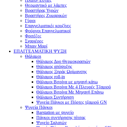
Πλατό- Εστίες
Θερμαντικό με λάμπες
Βραστήρας Υγρών
Βραστήρες Ζυμαρικών
Γύροι
Επαγγελματικές κουζίνες
Φούρνοι Επαγγελματικοί
Φριτέζες
Σχαριέρες
Μπαιν Μαρί
ΕΠΑΓΓΕΛΜΑΤΙΚΗ ΨΥΞΗ
Θάλαμοι
Θάλαμος Δυο Θερμοκρασιών
Θάλαμος απόψυξης
Θάλαμος Ξηράς Ωρίμανσης
Θάλαμος roll-in
Θάλαμοι Βιτρίνα με μηχανή κάτω
Θάλαμοι Βιτρίνα Με 4 Πλευρές Τζαμιού
Θάλαμοι Βιτρίνα Με Μηχανή Επάνω
Θάλαμοι Συντήρηση
Ψυγεία Πάγκοι με Πόρτες τζαμιού GN
Ψυγεία Πάγκοι
Barstation με ψυγείο
Πάγκοι συντήρησης πίτσας
Ψυγείο Σαλατών