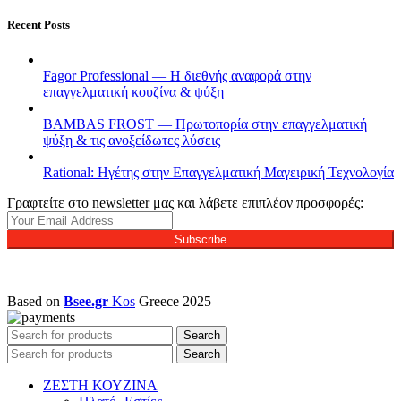
Recent Posts
Fagor Professional — Η διεθνής αναφορά στην
επαγγελματική κουζίνα & ψύξη
BAMBAS FROST — Πρωτοπορία στην επαγγελματική
ψύξη & τις ανοξείδωτες λύσεις
Rational: Ηγέτης στην Επαγγελματική Μαγειρική Τεχνολογία
Γραφτείτε στο newsletter μας και λάβετε επιπλέον προσφορές:
Subscribe
Based on
Bsee.gr
Kos
Greece
2025
Search
Search
ΖΕΣΤΗ ΚΟΥΖΙΝΑ