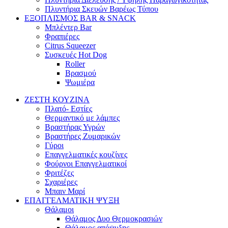
Πλυντήρια Σκευών Βαρέως Τύπου
ΕΞΟΠΛΙΣΜΟΣ BAR & SNACK
Μπλέντερ Bar
Φραπιέρες
Citrus Squeezer
Συσκευές Hot Dog
Roller
Βρασμού
Ψωμιέρα
ΖΕΣΤΗ ΚΟΥΖΙΝΑ
Πλατό- Εστίες
Θερμαντικό με λάμπες
Βραστήρας Υγρών
Βραστήρες Ζυμαρικών
Γύροι
Επαγγελματικές κουζίνες
Φούρνοι Επαγγελματικοί
Φριτέζες
Σχαριέρες
Μπαιν Μαρί
ΕΠΑΓΓΕΛΜΑΤΙΚΗ ΨΥΞΗ
Θάλαμοι
Θάλαμος Δυο Θερμοκρασιών
Θάλαμος απόψυξης