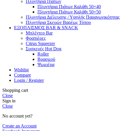
Πλυντήρια Πιάτων
Πλυντήρια Πιάτων Καλάθι 50×40
Πλυντήρια Πιάτων Καλάθι 50×50
Πλυντήρια Διέλευσης / Υψηλής Παραγωγικότητας
Πλυντήρια Σκευών Βαρέως Τύπου
ΕΞΟΠΛΙΣΜΟΣ BAR & SNACK
Μπλέντερ Bar
Φραπιέρες
Citrus Squeezer
Συσκευές Hot Dog
Roller
Βρασμού
Ψωμιέρα
Wishlist
Compare
Login / Register
Shopping cart
Close
Sign in
Close
No account yet?
Create an Account