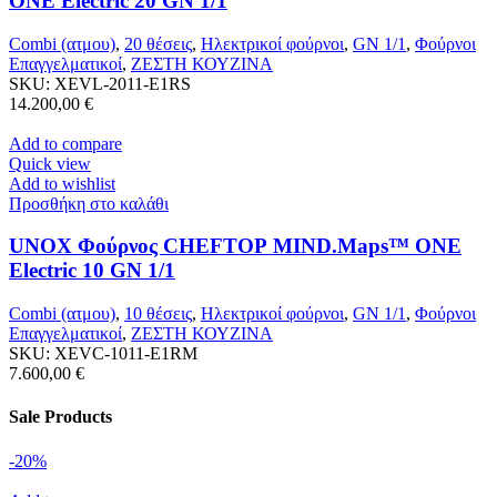
ONE Electric 20 GN 1/1
Combi (ατμου)
,
20 θέσεις
,
Ηλεκτρικοί φούρνοι
,
GN 1/1
,
Φούρνοι
Επαγγελματικοί
,
ΖΕΣΤΗ ΚΟΥΖΙΝΑ
SKU:
XEVL-2011-E1RS
14.200,00
€
Add to compare
Quick view
Add to wishlist
Προσθήκη στο καλάθι
UNOX Φούρνος CHEFTOP MIND.Maps™ ONE
Electric 10 GN 1/1
Combi (ατμου)
,
10 θέσεις
,
Ηλεκτρικοί φούρνοι
,
GN 1/1
,
Φούρνοι
Επαγγελματικοί
,
ΖΕΣΤΗ ΚΟΥΖΙΝΑ
SKU:
XEVC-1011-E1RM
7.600,00
€
Sale Products
-20%