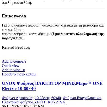
όφελος του πελάτη.
Επικοινωνία
Για οποιαδήποτε απορία ή διευκρίνιση σχετικά με τη μεταφορά και
την παράδοση,
παρακαλούμε επικοινωνήστε μαζί μας
πριν την ολοκλήρωση της
παραγγελίας
.
Related Products
Add to compare
Quick view
Add to wishlist
Προσθήκη στο καλάθι
UNOX Φούρνος BAKERTOP MIND.Maps™ ONE
Electric 10 60×40
Φούρνοι Αρτοποιίας
,
10 θέσεις
,
60x40
,
Φούρνοι Επαγγελματικοί
,
Ηλεκτρικοί φούρνοι
,
ΖΕΣΤΗ ΚΟΥΖΙΝΑ
SKU:
XEBC-10EU-E1RM