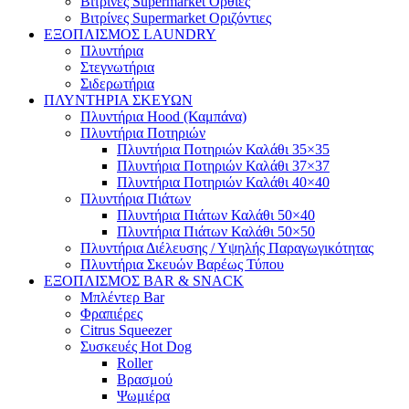
Βιτρίνες Supermarket Όρθιες
Βιτρίνες Supermarket Οριζόντιες
ΕΞΟΠΛΙΣΜΟΣ LAUNDRY
Πλυντήρια
Στεγνωτήρια
Σιδερωτήρια
ΠΛΥΝΤΗΡΙΑ ΣΚΕΥΩΝ
Πλυντήρια Hood (Καμπάνα)
Πλυντήρια Ποτηριών
Πλυντήρια Ποτηριών Καλάθι 35×35
Πλυντήρια Ποτηριών Καλάθι 37×37
Πλυντήρια Ποτηριών Καλάθι 40×40
Πλυντήρια Πιάτων
Πλυντήρια Πιάτων Καλάθι 50×40
Πλυντήρια Πιάτων Καλάθι 50×50
Πλυντήρια Διέλευσης / Υψηλής Παραγωγικότητας
Πλυντήρια Σκευών Βαρέως Τύπου
ΕΞΟΠΛΙΣΜΟΣ BAR & SNACK
Μπλέντερ Bar
Φραπιέρες
Citrus Squeezer
Συσκευές Hot Dog
Roller
Βρασμού
Ψωμιέρα