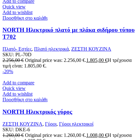
Add to compare
Quick view
Add to wishlist
Προσθήκη στο καλάθι
NORTH Ηλεκτρικό πλατό με πλάκα σιδήρου τύπου
T702
Πλατό- Εστίες
,
Πλατό ηλεκτρικά
,
ΖΕΣΤΗ ΚΟΥΖΙΝΑ
SKU:
PL-70D
2.256,00
€
Original price was: 2.256,00 €.
1.805,00
€
Η τρέχουσα
τιμή είναι: 1.805,00 €.
-20%
Add to compare
Quick view
Add to wishlist
Προσθήκη στο καλάθι
NORTH Ηλεκτρικός γύρος
ΖΕΣΤΗ ΚΟΥΖΙΝΑ
,
Γύροι
,
Γύροι ηλεκτρικοί
SKU:
DKE-6
1.260,00
€
Original price was: 1.260,00 €.
1.008,00
€
Η τρέχουσα