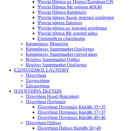
Ψυγεία Πάγκοι με Πόρτες/Συρτάρια GN
Ψυγεία Πάγκοι Με γούρνα 40Χ40
Ψυγεία Πάγκοι Κατάψυξη
Ψυγεία πάγκοι Χωρίς ψυκτικό μηχάνημα
Ψυγεία πάγκοι Σαλατών
Ψυγεία πάγκοι με ψυκτικό μηχάνημα
Ψυγεία πάγκοι Με μηχανή κάτω
Επιπρόσθετα εξαρτήματα
Καταψύκτες Μπαούλα
Καταψύκτες Supermarket Οριζόντιοι
Καταψύκτες Supermarket curved glass
Βιτρίνες Supermarket Όρθιες
Βιτρίνες Supermarket Οριζόντιες
ΕΞΟΠΛΙΣΜΟΣ LAUNDRY
Πλυντήρια
Στεγνωτήρια
Σιδερωτήρια
ΠΛΥΝΤΗΡΙΑ ΣΚΕΥΩΝ
Πλυντήρια Hood (Καμπάνα)
Πλυντήρια Ποτηριών
Πλυντήρια Ποτηριών Καλάθι 35×35
Πλυντήρια Ποτηριών Καλάθι 37×37
Πλυντήρια Ποτηριών Καλάθι 40×40
Πλυντήρια Πιάτων
Πλυντήρια Πιάτων Καλάθι 50×40