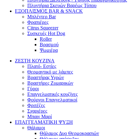
Πλυντήρια Σκευών Βαρέως Τύπου
ΕΞΟΠΛΙΣΜΟΣ BAR & SNACK
Μπλέντερ Bar
Φραπιέρες
Citrus Squeezer
Συσκευές Hot Dog
Roller
Βρασμού
Ψωμιέρα
ΖΕΣΤΗ ΚΟΥΖΙΝΑ
Πλατό- Εστίες
Θερμαντικό με λάμπες
Βραστήρας Υγρών
Βραστήρες Ζυμαρικών
Γύροι
Επαγγελματικές κουζίνες
Φούρνοι Επαγγελματικοί
Φριτέζες
Σχαριέρες
Μπαιν Μαρί
ΕΠΑΓΓΕΛΜΑΤΙΚΗ ΨΥΞΗ
Θάλαμοι
Θάλαμος Δυο Θερμοκρασιών
Θάλαμος απόψυξης