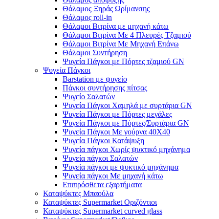
Θάλαμος Ξηράς Ωρίμανσης
Θάλαμος roll-in
Θάλαμοι Βιτρίνα με μηχανή κάτω
Θάλαμοι Βιτρίνα Με 4 Πλευρές Τζαμιού
Θάλαμοι Βιτρίνα Με Μηχανή Επάνω
Θάλαμοι Συντήρηση
Ψυγεία Πάγκοι με Πόρτες τζαμιού GN
Ψυγεία Πάγκοι
Barstation με ψυγείο
Πάγκοι συντήρησης πίτσας
Ψυγείο Σαλατών
Ψυγεία Πάγκοι Χαμηλά με συρτάρια GN
Ψυγεία Πάγκοι με Πόρτες μεγάλες
Ψυγεία Πάγκοι με Πόρτες/Συρτάρια GN
Ψυγεία Πάγκοι Με γούρνα 40Χ40
Ψυγεία Πάγκοι Κατάψυξη
Ψυγεία πάγκοι Χωρίς ψυκτικό μηχάνημα
Ψυγεία πάγκοι Σαλατών
Ψυγεία πάγκοι με ψυκτικό μηχάνημα
Ψυγεία πάγκοι Με μηχανή κάτω
Επιπρόσθετα εξαρτήματα
Καταψύκτες Μπαούλα
Καταψύκτες Supermarket Οριζόντιοι
Καταψύκτες Supermarket curved glass