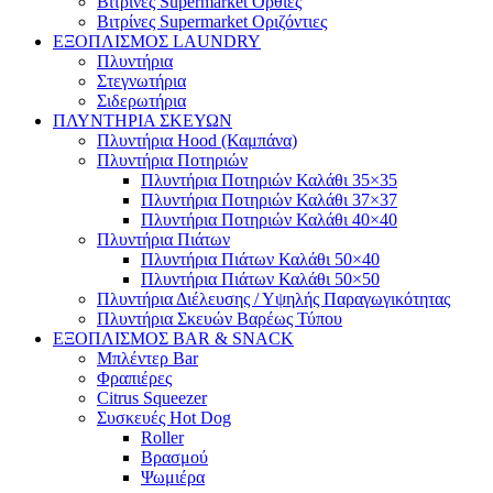
Βιτρίνες Supermarket Όρθιες
Βιτρίνες Supermarket Οριζόντιες
ΕΞΟΠΛΙΣΜΟΣ LAUNDRY
Πλυντήρια
Στεγνωτήρια
Σιδερωτήρια
ΠΛΥΝΤΗΡΙΑ ΣΚΕΥΩΝ
Πλυντήρια Hood (Καμπάνα)
Πλυντήρια Ποτηριών
Πλυντήρια Ποτηριών Καλάθι 35×35
Πλυντήρια Ποτηριών Καλάθι 37×37
Πλυντήρια Ποτηριών Καλάθι 40×40
Πλυντήρια Πιάτων
Πλυντήρια Πιάτων Καλάθι 50×40
Πλυντήρια Πιάτων Καλάθι 50×50
Πλυντήρια Διέλευσης / Υψηλής Παραγωγικότητας
Πλυντήρια Σκευών Βαρέως Τύπου
ΕΞΟΠΛΙΣΜΟΣ BAR & SNACK
Μπλέντερ Bar
Φραπιέρες
Citrus Squeezer
Συσκευές Hot Dog
Roller
Βρασμού
Ψωμιέρα