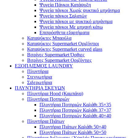
Ψυγεία Πάγκοι Κατάψυξη
Ψυγεία πάγκοι Χωρίς ψυκτικό μηχάνημα
Ψυγεία πάγκοι Σαλατών
Ψυγεία πάγκοι με ψυκτικό μηχάνημα
Ψυγεία πάγκοι Με μηχανή κάτω
Επιπρόσθετα εξαρτήματα
Καταψύκτες Μπαούλα
Καταψύκτες Supermarket Οριζόντιοι
Καταψύκτες Supermarket curved glass
Βιτρίνες Supermarket Όρθιες
Βιτρίνες Supermarket Οριζόντιες
ΕΞΟΠΛΙΣΜΟΣ LAUNDRY
Πλυντήρια
Στεγνωτήρια
Σιδερωτήρια
ΠΛΥΝΤΗΡΙΑ ΣΚΕΥΩΝ
Πλυντήρια Hood (Καμπάνα)
Πλυντήρια Ποτηριών
Πλυντήρια Ποτηριών Καλάθι 35×35
Πλυντήρια Ποτηριών Καλάθι 37×37
Πλυντήρια Ποτηριών Καλάθι 40×40
Πλυντήρια Πιάτων
Πλυντήρια Πιάτων Καλάθι 50×40
Πλυντήρια Πιάτων Καλάθι 50×50
Πλυντήρια Διέλευσης / Υψηλής Παραγωγικότητας