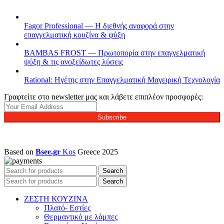
Fagor Professional — Η διεθνής αναφορά στην
επαγγελματική κουζίνα & ψύξη
BAMBAS FROST — Πρωτοπορία στην επαγγελματική
ψύξη & τις ανοξείδωτες λύσεις
Rational: Ηγέτης στην Επαγγελματική Μαγειρική Τεχνολογία
Γραφτείτε στο newsletter μας και λάβετε επιπλέον προσφορές:
Subscribe
Based on
Bsee.gr
Kos
Greece
2025
Search
Search
ΖΕΣΤΗ ΚΟΥΖΙΝΑ
Πλατό- Εστίες
Θερμαντικό με λάμπες