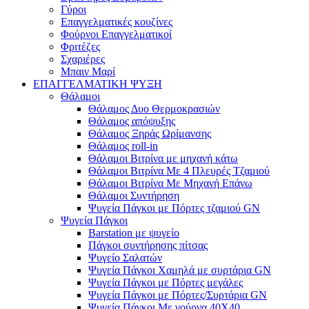
Γύροι
Επαγγελματικές κουζίνες
Φούρνοι Επαγγελματικοί
Φριτέζες
Σχαριέρες
Μπαιν Μαρί
ΕΠΑΓΓΕΛΜΑΤΙΚΗ ΨΥΞΗ
Θάλαμοι
Θάλαμος Δυο Θερμοκρασιών
Θάλαμος απόψυξης
Θάλαμος Ξηράς Ωρίμανσης
Θάλαμος roll-in
Θάλαμοι Βιτρίνα με μηχανή κάτω
Θάλαμοι Βιτρίνα Με 4 Πλευρές Τζαμιού
Θάλαμοι Βιτρίνα Με Μηχανή Επάνω
Θάλαμοι Συντήρηση
Ψυγεία Πάγκοι με Πόρτες τζαμιού GN
Ψυγεία Πάγκοι
Barstation με ψυγείο
Πάγκοι συντήρησης πίτσας
Ψυγείο Σαλατών
Ψυγεία Πάγκοι Χαμηλά με συρτάρια GN
Ψυγεία Πάγκοι με Πόρτες μεγάλες
Ψυγεία Πάγκοι με Πόρτες/Συρτάρια GN
Ψυγεία Πάγκοι Με γούρνα 40Χ40