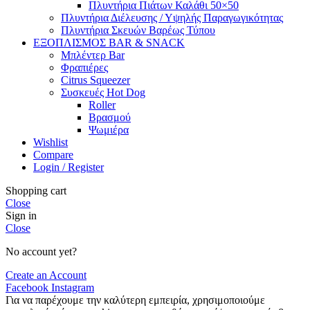
Πλυντήρια Πιάτων Καλάθι 50×50
Πλυντήρια Διέλευσης / Υψηλής Παραγωγικότητας
Πλυντήρια Σκευών Βαρέως Τύπου
ΕΞΟΠΛΙΣΜΟΣ BAR & SNACK
Μπλέντερ Bar
Φραπιέρες
Citrus Squeezer
Συσκευές Hot Dog
Roller
Βρασμού
Ψωμιέρα
Wishlist
Compare
Login / Register
Shopping cart
Close
Sign in
Close
No account yet?
Create an Account
Facebook
Instagram
Για να παρέχουμε την καλύτερη εμπειρία, χρησιμοποιούμε