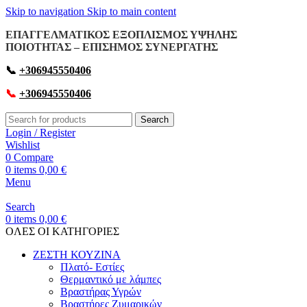
Skip to navigation
Skip to main content
ΕΠΑΓΓΕΛΜΑΤΙΚΟΣ ΕΞΟΠΛΙΣΜΟΣ ΥΨΗΛΗΣ
ΠΟΙΟΤΗΤΑΣ – ΕΠΙΣΗΜΟΣ ΣΥΝΕΡΓΑΤΗΣ
📞
+306945550406
📞
+306945550406
Search
Login / Register
Wishlist
0
Compare
0
items
0,00
€
Menu
Search
0
items
0,00
€
OΛΕΣ ΟΙ ΚΑΤΗΓΟΡΙΕΣ
ΖΕΣΤΗ ΚΟΥΖΙΝΑ
Πλατό- Εστίες
Θερμαντικό με λάμπες
Βραστήρας Υγρών
Βραστήρες Ζυμαρικών