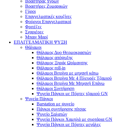
Βραστήρας Υγρών
Βραστήρες Ζυμαρικών
Γύροι
Επαγγελματικές κουζίνες
Φούρνοι Επαγγελματικοί
Φριτέζες
Σχαριέρες
Μπαιν Μαρί
ΕΠΑΓΓΕΛΜΑΤΙΚΗ ΨΥΞΗ
Θάλαμοι
Θάλαμος Δυο Θερμοκρασιών
Θάλαμος απόψυξης
Θάλαμος Ξηράς Ωρίμανσης
Θάλαμος roll-in
Θάλαμοι Βιτρίνα με μηχανή κάτω
Θάλαμοι Βιτρίνα Με 4 Πλευρές Τζαμιού
Θάλαμοι Βιτρίνα Με Μηχανή Επάνω
Θάλαμοι Συντήρηση
Ψυγεία Πάγκοι με Πόρτες τζαμιού GN
Ψυγεία Πάγκοι
Barstation με ψυγείο
Πάγκοι συντήρησης πίτσας
Ψυγείο Σαλατών
Ψυγεία Πάγκοι Χαμηλά με συρτάρια GN
Ψυγεία Πάγκοι με Πόρτες μεγάλες