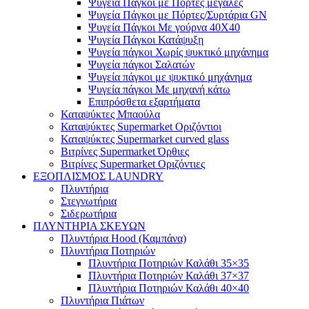
Ψυγεία Πάγκοι με Πόρτες μεγάλες
Ψυγεία Πάγκοι με Πόρτες/Συρτάρια GN
Ψυγεία Πάγκοι Με γούρνα 40Χ40
Ψυγεία Πάγκοι Κατάψυξη
Ψυγεία πάγκοι Χωρίς ψυκτικό μηχάνημα
Ψυγεία πάγκοι Σαλατών
Ψυγεία πάγκοι με ψυκτικό μηχάνημα
Ψυγεία πάγκοι Με μηχανή κάτω
Επιπρόσθετα εξαρτήματα
Καταψύκτες Μπαούλα
Καταψύκτες Supermarket Οριζόντιοι
Καταψύκτες Supermarket curved glass
Βιτρίνες Supermarket Όρθιες
Βιτρίνες Supermarket Οριζόντιες
ΕΞΟΠΛΙΣΜΟΣ LAUNDRY
Πλυντήρια
Στεγνωτήρια
Σιδερωτήρια
ΠΛΥΝΤΗΡΙΑ ΣΚΕΥΩΝ
Πλυντήρια Hood (Καμπάνα)
Πλυντήρια Ποτηριών
Πλυντήρια Ποτηριών Καλάθι 35×35
Πλυντήρια Ποτηριών Καλάθι 37×37
Πλυντήρια Ποτηριών Καλάθι 40×40
Πλυντήρια Πιάτων