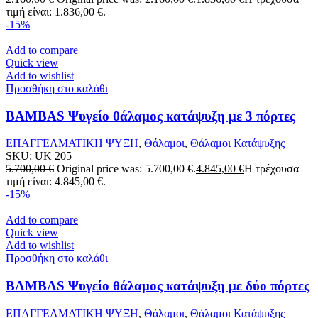
τιμή είναι: 1.836,00 €.
-15%
Add to compare
Quick view
Add to wishlist
Προσθήκη στο καλάθι
BAMBAS Ψυγείο θάλαμος κατάψυξη με 3 πόρτες
ΕΠΑΓΓΕΛΜΑΤΙΚΗ ΨΥΞΗ
,
Θάλαμοι
,
Θάλαμοι Κατάψυξης
SKU:
UK 205
5.700,00
€
Original price was: 5.700,00 €.
4.845,00
€
Η τρέχουσα
τιμή είναι: 4.845,00 €.
-15%
Add to compare
Quick view
Add to wishlist
Προσθήκη στο καλάθι
BAMBAS Ψυγείο θάλαμος κατάψυξη με δύο πόρτες
ΕΠΑΓΓΕΛΜΑΤΙΚΗ ΨΥΞΗ
,
Θάλαμοι
,
Θάλαμοι Κατάψυξης