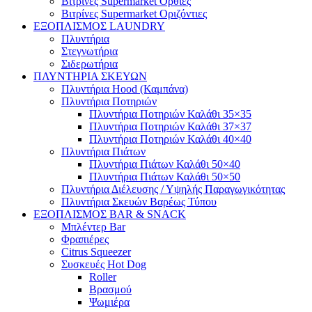
Βιτρίνες Supermarket Όρθιες
Βιτρίνες Supermarket Οριζόντιες
ΕΞΟΠΛΙΣΜΟΣ LAUNDRY
Πλυντήρια
Στεγνωτήρια
Σιδερωτήρια
ΠΛΥΝΤΗΡΙΑ ΣΚΕΥΩΝ
Πλυντήρια Hood (Καμπάνα)
Πλυντήρια Ποτηριών
Πλυντήρια Ποτηριών Καλάθι 35×35
Πλυντήρια Ποτηριών Καλάθι 37×37
Πλυντήρια Ποτηριών Καλάθι 40×40
Πλυντήρια Πιάτων
Πλυντήρια Πιάτων Καλάθι 50×40
Πλυντήρια Πιάτων Καλάθι 50×50
Πλυντήρια Διέλευσης / Υψηλής Παραγωγικότητας
Πλυντήρια Σκευών Βαρέως Τύπου
ΕΞΟΠΛΙΣΜΟΣ BAR & SNACK
Μπλέντερ Bar
Φραπιέρες
Citrus Squeezer
Συσκευές Hot Dog
Roller
Βρασμού
Ψωμιέρα