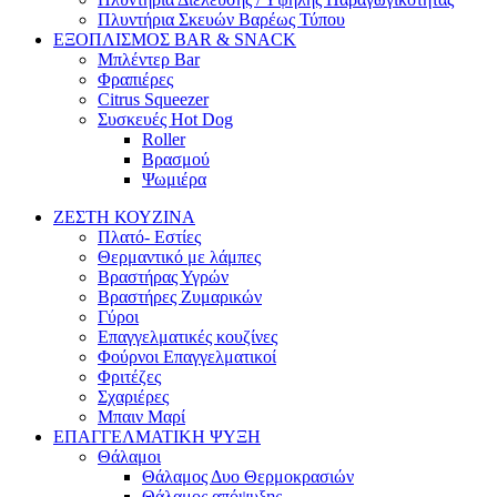
Πλυντήρια Σκευών Βαρέως Τύπου
ΕΞΟΠΛΙΣΜΟΣ BAR & SNACK
Μπλέντερ Bar
Φραπιέρες
Citrus Squeezer
Συσκευές Hot Dog
Roller
Βρασμού
Ψωμιέρα
ΖΕΣΤΗ ΚΟΥΖΙΝΑ
Πλατό- Εστίες
Θερμαντικό με λάμπες
Βραστήρας Υγρών
Βραστήρες Ζυμαρικών
Γύροι
Επαγγελματικές κουζίνες
Φούρνοι Επαγγελματικοί
Φριτέζες
Σχαριέρες
Μπαιν Μαρί
ΕΠΑΓΓΕΛΜΑΤΙΚΗ ΨΥΞΗ
Θάλαμοι
Θάλαμος Δυο Θερμοκρασιών
Θάλαμος απόψυξης