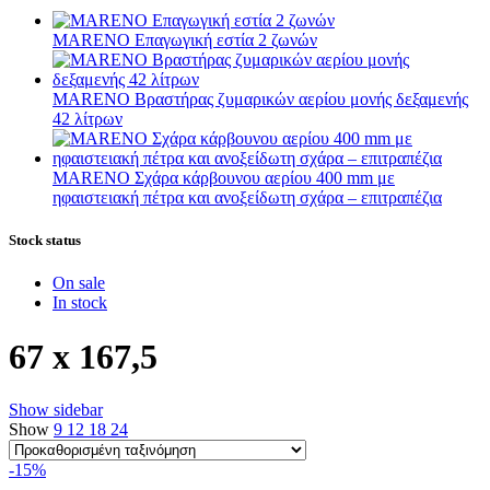
MARENO Επαγωγική εστία 2 ζωνών
MARENO Βραστήρας ζυμαρικών αερίου μονής δεξαμενής
42 λίτρων
MARENO Σχάρα κάρβουνου αερίου 400 mm με
ηφαιστειακή πέτρα και ανοξείδωτη σχάρα – επιτραπέζια
Stock status
On sale
In stock
67 x 167,5
Show sidebar
Show
9
12
18
24
-15%