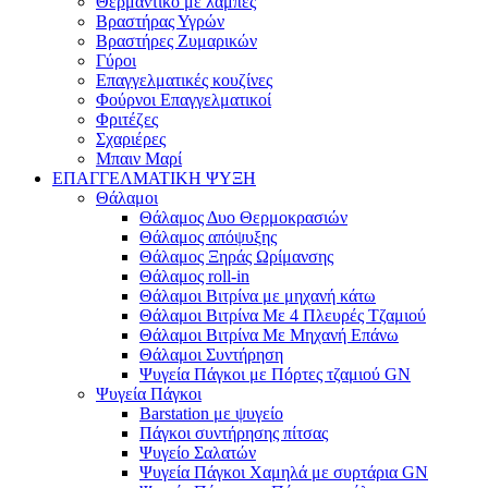
Θερμαντικό με λάμπες
Βραστήρας Υγρών
Βραστήρες Ζυμαρικών
Γύροι
Επαγγελματικές κουζίνες
Φούρνοι Επαγγελματικοί
Φριτέζες
Σχαριέρες
Μπαιν Μαρί
ΕΠΑΓΓΕΛΜΑΤΙΚΗ ΨΥΞΗ
Θάλαμοι
Θάλαμος Δυο Θερμοκρασιών
Θάλαμος απόψυξης
Θάλαμος Ξηράς Ωρίμανσης
Θάλαμος roll-in
Θάλαμοι Βιτρίνα με μηχανή κάτω
Θάλαμοι Βιτρίνα Με 4 Πλευρές Τζαμιού
Θάλαμοι Βιτρίνα Με Μηχανή Επάνω
Θάλαμοι Συντήρηση
Ψυγεία Πάγκοι με Πόρτες τζαμιού GN
Ψυγεία Πάγκοι
Barstation με ψυγείο
Πάγκοι συντήρησης πίτσας
Ψυγείο Σαλατών
Ψυγεία Πάγκοι Χαμηλά με συρτάρια GN