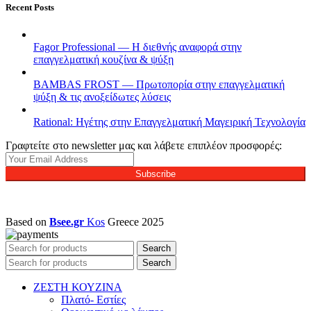
Recent Posts
Fagor Professional — Η διεθνής αναφορά στην
επαγγελματική κουζίνα & ψύξη
BAMBAS FROST — Πρωτοπορία στην επαγγελματική
ψύξη & τις ανοξείδωτες λύσεις
Rational: Ηγέτης στην Επαγγελματική Μαγειρική Τεχνολογία
Γραφτείτε στο newsletter μας και λάβετε επιπλέον προσφορές:
Subscribe
Based on
Bsee.gr
Kos
Greece
2025
Search
Search
ΖΕΣΤΗ ΚΟΥΖΙΝΑ
Πλατό- Εστίες