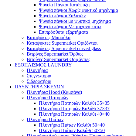
Ψυγεία Πάγκοι Κατάψυξη
Ψυγεία πάγκοι Χωρίς ψυκτικό μηχάνημα
Ψυγεία πάγκοι Σαλατών
Ψυγεία πάγκοι με ψυκτικό μηχάνημα
Ψυγεία πάγκοι Με μηχανή κάτω
Επιπρόσθετα εξαρτήματα
Καταψύκτες Μπαούλα
Καταψύκτες Supermarket Οριζόντιοι
Καταψύκτες Supermarket curved glass
Βιτρίνες Supermarket Όρθιες
Βιτρίνες Supermarket Οριζόντιες
ΕΞΟΠΛΙΣΜΟΣ LAUNDRY
Πλυντήρια
Στεγνωτήρια
Σιδερωτήρια
ΠΛΥΝΤΗΡΙΑ ΣΚΕΥΩΝ
Πλυντήρια Hood (Καμπάνα)
Πλυντήρια Ποτηριών
Πλυντήρια Ποτηριών Καλάθι 35×35
Πλυντήρια Ποτηριών Καλάθι 37×37
Πλυντήρια Ποτηριών Καλάθι 40×40
Πλυντήρια Πιάτων
Πλυντήρια Πιάτων Καλάθι 50×40
Πλυντήρια Πιάτων Καλάθι 50×50
Πλυντήρια Διέλευσης / Υψηλής Παραγωγικότητας