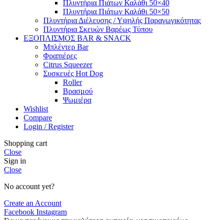
Πλυντήρια Πιάτων Καλάθι 50×40
Πλυντήρια Πιάτων Καλάθι 50×50
Πλυντήρια Διέλευσης / Υψηλής Παραγωγικότητας
Πλυντήρια Σκευών Βαρέως Τύπου
ΕΞΟΠΛΙΣΜΟΣ BAR & SNACK
Μπλέντερ Bar
Φραπιέρες
Citrus Squeezer
Συσκευές Hot Dog
Roller
Βρασμού
Ψωμιέρα
Wishlist
Compare
Login / Register
Shopping cart
Close
Sign in
Close
No account yet?
Create an Account
Facebook
Instagram