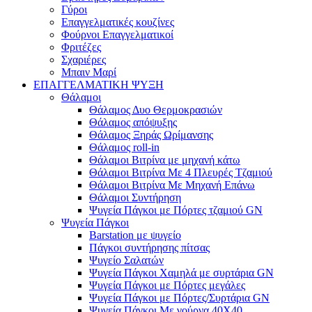
Γύροι
Επαγγελματικές κουζίνες
Φούρνοι Επαγγελματικοί
Φριτέζες
Σχαριέρες
Μπαιν Μαρί
ΕΠΑΓΓΕΛΜΑΤΙΚΗ ΨΥΞΗ
Θάλαμοι
Θάλαμος Δυο Θερμοκρασιών
Θάλαμος απόψυξης
Θάλαμος Ξηράς Ωρίμανσης
Θάλαμος roll-in
Θάλαμοι Βιτρίνα με μηχανή κάτω
Θάλαμοι Βιτρίνα Με 4 Πλευρές Τζαμιού
Θάλαμοι Βιτρίνα Με Μηχανή Επάνω
Θάλαμοι Συντήρηση
Ψυγεία Πάγκοι με Πόρτες τζαμιού GN
Ψυγεία Πάγκοι
Barstation με ψυγείο
Πάγκοι συντήρησης πίτσας
Ψυγείο Σαλατών
Ψυγεία Πάγκοι Χαμηλά με συρτάρια GN
Ψυγεία Πάγκοι με Πόρτες μεγάλες
Ψυγεία Πάγκοι με Πόρτες/Συρτάρια GN
Ψυγεία Πάγκοι Με γούρνα 40Χ40