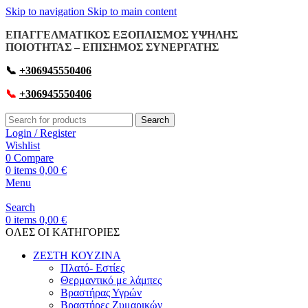
Skip to navigation
Skip to main content
ΕΠΑΓΓΕΛΜΑΤΙΚΟΣ ΕΞΟΠΛΙΣΜΟΣ ΥΨΗΛΗΣ
ΠΟΙΟΤΗΤΑΣ – ΕΠΙΣΗΜΟΣ ΣΥΝΕΡΓΑΤΗΣ
📞
+306945550406
📞
+306945550406
Search
Login / Register
Wishlist
0
Compare
0
items
0,00
€
Menu
Search
0
items
0,00
€
OΛΕΣ ΟΙ ΚΑΤΗΓΟΡΙΕΣ
ΖΕΣΤΗ ΚΟΥΖΙΝΑ
Πλατό- Εστίες
Θερμαντικό με λάμπες
Βραστήρας Υγρών
Βραστήρες Ζυμαρικών