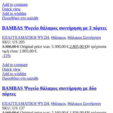
Add to compare
Quick view
Add to wishlist
Προσθήκη στο καλάθι
BAMBAS Ψυγείο θάλαμος συντήρηση με 3 πόρτες
ΕΠΑΓΓΕΛΜΑΤΙΚΗ ΨΥΞΗ
,
Θάλαμοι
,
Θάλαμοι Συντήρηση
SKU:
US 205
3.300,00
€
Original price was: 3.300,00 €.
2.805,00
€
Η τρέχουσα
τιμή είναι: 2.805,00 €.
-15%
Add to compare
Quick view
Add to wishlist
Προσθήκη στο καλάθι
BAMBAS Ψυγείο θάλαμος συντήρηση με δύο
πόρτες
ΕΠΑΓΓΕΛΜΑΤΙΚΗ ΨΥΞΗ
,
Θάλαμοι
,
Θάλαμοι Συντήρηση
SKU:
US 137
2.160,00
€
Original price was: 2.160,00 €.
1.836,00
€
Η τρέχουσα