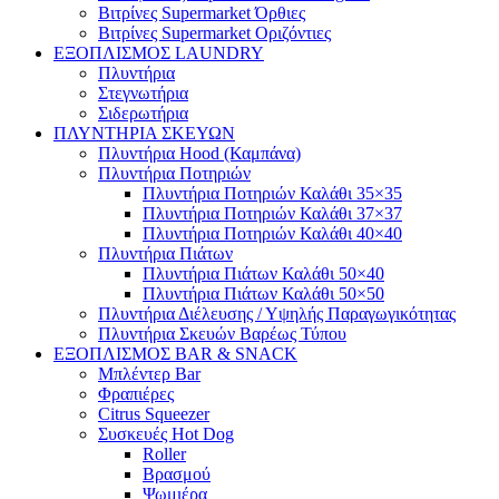
Βιτρίνες Supermarket Όρθιες
Βιτρίνες Supermarket Οριζόντιες
ΕΞΟΠΛΙΣΜΟΣ LAUNDRY
Πλυντήρια
Στεγνωτήρια
Σιδερωτήρια
ΠΛΥΝΤΗΡΙΑ ΣΚΕΥΩΝ
Πλυντήρια Hood (Καμπάνα)
Πλυντήρια Ποτηριών
Πλυντήρια Ποτηριών Καλάθι 35×35
Πλυντήρια Ποτηριών Καλάθι 37×37
Πλυντήρια Ποτηριών Καλάθι 40×40
Πλυντήρια Πιάτων
Πλυντήρια Πιάτων Καλάθι 50×40
Πλυντήρια Πιάτων Καλάθι 50×50
Πλυντήρια Διέλευσης / Υψηλής Παραγωγικότητας
Πλυντήρια Σκευών Βαρέως Τύπου
ΕΞΟΠΛΙΣΜΟΣ BAR & SNACK
Μπλέντερ Bar
Φραπιέρες
Citrus Squeezer
Συσκευές Hot Dog
Roller
Βρασμού
Ψωμιέρα