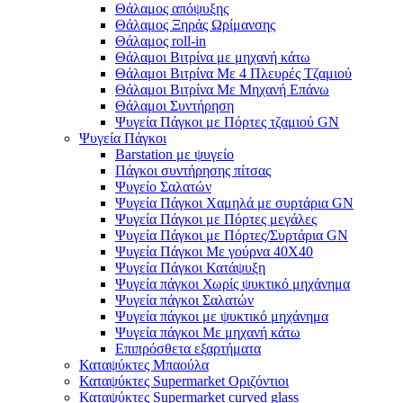
Θάλαμος απόψυξης
Θάλαμος Ξηράς Ωρίμανσης
Θάλαμος roll-in
Θάλαμοι Βιτρίνα με μηχανή κάτω
Θάλαμοι Βιτρίνα Με 4 Πλευρές Τζαμιού
Θάλαμοι Βιτρίνα Με Μηχανή Επάνω
Θάλαμοι Συντήρηση
Ψυγεία Πάγκοι με Πόρτες τζαμιού GN
Ψυγεία Πάγκοι
Barstation με ψυγείο
Πάγκοι συντήρησης πίτσας
Ψυγείο Σαλατών
Ψυγεία Πάγκοι Χαμηλά με συρτάρια GN
Ψυγεία Πάγκοι με Πόρτες μεγάλες
Ψυγεία Πάγκοι με Πόρτες/Συρτάρια GN
Ψυγεία Πάγκοι Με γούρνα 40Χ40
Ψυγεία Πάγκοι Κατάψυξη
Ψυγεία πάγκοι Χωρίς ψυκτικό μηχάνημα
Ψυγεία πάγκοι Σαλατών
Ψυγεία πάγκοι με ψυκτικό μηχάνημα
Ψυγεία πάγκοι Με μηχανή κάτω
Επιπρόσθετα εξαρτήματα
Καταψύκτες Μπαούλα
Καταψύκτες Supermarket Οριζόντιοι
Καταψύκτες Supermarket curved glass