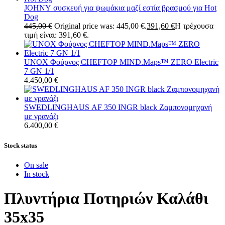
JOHNY συσκευή για ψωμάκια μαζί εστία βρασμού για Hot
Dog
445,00
€
Original price was: 445,00 €.
391,60
€
Η τρέχουσα
τιμή είναι: 391,60 €.
UNOX Φούρνος CHEFTOP MIND.Maps™ ZERO Electric
7 GN 1/1
4.450,00
€
SWEDLINGHAUS AF 350 INGR black Ζαμπονομηχανή
με γρανάζι
6.400,00
€
Stock status
On sale
In stock
Πλυντήρια Ποτηριών Καλάθι
35x35