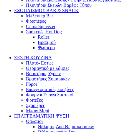
Πλυντήρια Σκευών Βαρέως Τύπου
ΕΞΟΠΛΙΣΜΟΣ BAR & SNACK
Μπλέντερ Bar
Φραπιέρες
Citrus Squeezer
Συσκευές Hot Dog
Roller
Βρασμού
Ψωμιέρα
ΖΕΣΤΗ ΚΟΥΖΙΝΑ
Πλατό- Εστίες
Θερμαντικό με λάμπες
Βραστήρας Υγρών
Βραστήρες Ζυμαρικών
Γύροι
Επαγγελματικές κουζίνες
Φούρνοι Επαγγελματικοί
Φριτέζες
Σχαριέρες
Μπαιν Μαρί
ΕΠΑΓΓΕΛΜΑΤΙΚΗ ΨΥΞΗ
Θάλαμοι
Θάλαμος Δυο Θερμοκρασιών
Θάλαμος απόψυξης