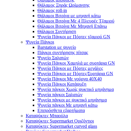
Θάλαμος Ξηράς Ωρίμανσης
Θάλαμος roll-in
Θάλαμοι Βιτρίνα με μηχανή κάτω
Θάλαμοι Βιτρίνα Με 4 Πλευρές Τζαμιού
Θάλαμοι Βιτρίνα Με Μηχανή Επάνω
Θάλαμοι Συντήρηση
Ψυγεία Πάγκοι με Πόρτες τζαμιού GN
Ψυγεία Πάγκοι
Barstation με ψυγείο
Πάγκοι συντήρησης πίτσας
Ψυγείο Σαλατών
Ψυγεία Πάγκοι Χαμηλά με συρτάρια GN
Ψυγεία Πάγκοι με Πόρτες μεγάλες
Ψυγεία Πάγκοι με Πόρτες/Συρτάρια GN
Ψυγεία Πάγκοι Με γούρνα 40Χ40
Ψυγεία Πάγκοι Κατάψυξη
Ψυγεία πάγκοι Χωρίς ψυκτικό μηχάνημα
Ψυγεία πάγκοι Σαλατών
Ψυγεία πάγκοι με ψυκτικό μηχάνημα
Ψυγεία πάγκοι Με μηχανή κάτω
Επιπρόσθετα εξαρτήματα
Καταψύκτες Μπαούλα
Καταψύκτες Supermarket Οριζόντιοι
Καταψύκτες Supermarket curved glass