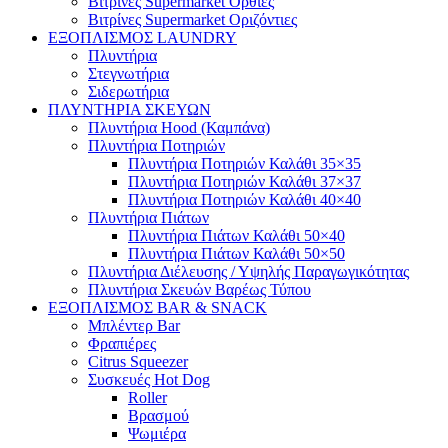
Βιτρίνες Supermarket Όρθιες
Βιτρίνες Supermarket Οριζόντιες
ΕΞΟΠΛΙΣΜΟΣ LAUNDRY
Πλυντήρια
Στεγνωτήρια
Σιδερωτήρια
ΠΛΥΝΤΗΡΙΑ ΣΚΕΥΩΝ
Πλυντήρια Hood (Καμπάνα)
Πλυντήρια Ποτηριών
Πλυντήρια Ποτηριών Καλάθι 35×35
Πλυντήρια Ποτηριών Καλάθι 37×37
Πλυντήρια Ποτηριών Καλάθι 40×40
Πλυντήρια Πιάτων
Πλυντήρια Πιάτων Καλάθι 50×40
Πλυντήρια Πιάτων Καλάθι 50×50
Πλυντήρια Διέλευσης / Υψηλής Παραγωγικότητας
Πλυντήρια Σκευών Βαρέως Τύπου
ΕΞΟΠΛΙΣΜΟΣ BAR & SNACK
Μπλέντερ Bar
Φραπιέρες
Citrus Squeezer
Συσκευές Hot Dog
Roller
Βρασμού
Ψωμιέρα