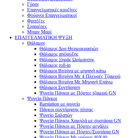
Γύροι
Επαγγελματικές κουζίνες
Φούρνοι Επαγγελματικοί
Φριτέζες
Σχαριέρες
Μπαιν Μαρί
ΕΠΑΓΓΕΛΜΑΤΙΚΗ ΨΥΞΗ
Θάλαμοι
Θάλαμος Δυο Θερμοκρασιών
Θάλαμος απόψυξης
Θάλαμος Ξηράς Ωρίμανσης
Θάλαμος roll-in
Θάλαμοι Βιτρίνα με μηχανή κάτω
Θάλαμοι Βιτρίνα Με 4 Πλευρές Τζαμιού
Θάλαμοι Βιτρίνα Με Μηχανή Επάνω
Θάλαμοι Συντήρηση
Ψυγεία Πάγκοι με Πόρτες τζαμιού GN
Ψυγεία Πάγκοι
Barstation με ψυγείο
Πάγκοι συντήρησης πίτσας
Ψυγείο Σαλατών
Ψυγεία Πάγκοι Χαμηλά με συρτάρια GN
Ψυγεία Πάγκοι με Πόρτες μεγάλες
Ψυγεία Πάγκοι με Πόρτες/Συρτάρια GN
Ψυγεία Πάγκοι Με γούρνα 40Χ40