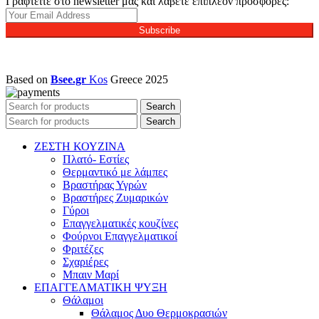
Γραφτείτε στο newsletter μας και λάβετε επιπλέον προσφορές:
Subscribe
Based on
Bsee.gr
Kos
Greece
2025
Search
Search
ΖΕΣΤΗ ΚΟΥΖΙΝΑ
Πλατό- Εστίες
Θερμαντικό με λάμπες
Βραστήρας Υγρών
Βραστήρες Ζυμαρικών
Γύροι
Επαγγελματικές κουζίνες
Φούρνοι Επαγγελματικοί
Φριτέζες
Σχαριέρες
Μπαιν Μαρί
ΕΠΑΓΓΕΛΜΑΤΙΚΗ ΨΥΞΗ
Θάλαμοι
Θάλαμος Δυο Θερμοκρασιών