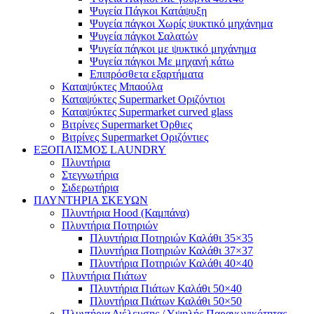
Ψυγεία Πάγκοι Κατάψυξη
Ψυγεία πάγκοι Χωρίς ψυκτικό μηχάνημα
Ψυγεία πάγκοι Σαλατών
Ψυγεία πάγκοι με ψυκτικό μηχάνημα
Ψυγεία πάγκοι Με μηχανή κάτω
Επιπρόσθετα εξαρτήματα
Καταψύκτες Μπαούλα
Καταψύκτες Supermarket Οριζόντιοι
Καταψύκτες Supermarket curved glass
Βιτρίνες Supermarket Όρθιες
Βιτρίνες Supermarket Οριζόντιες
ΕΞΟΠΛΙΣΜΟΣ LAUNDRY
Πλυντήρια
Στεγνωτήρια
Σιδερωτήρια
ΠΛΥΝΤΗΡΙΑ ΣΚΕΥΩΝ
Πλυντήρια Hood (Καμπάνα)
Πλυντήρια Ποτηριών
Πλυντήρια Ποτηριών Καλάθι 35×35
Πλυντήρια Ποτηριών Καλάθι 37×37
Πλυντήρια Ποτηριών Καλάθι 40×40
Πλυντήρια Πιάτων
Πλυντήρια Πιάτων Καλάθι 50×40
Πλυντήρια Πιάτων Καλάθι 50×50
Πλυντήρια Διέλευσης / Υψηλής Παραγωγικότητας