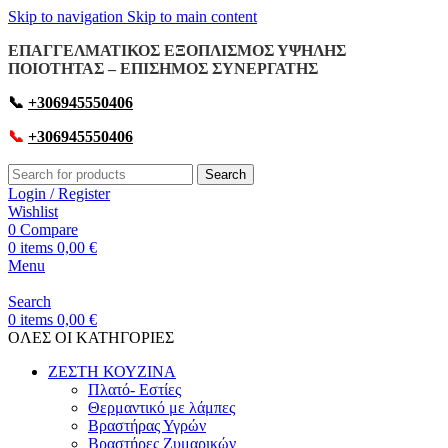
Skip to navigation
Skip to main content
ΕΠΑΓΓΕΛΜΑΤΙΚΟΣ ΕΞΟΠΛΙΣΜΟΣ ΥΨΗΛΗΣ
ΠΟΙΟΤΗΤΑΣ – ΕΠΙΣΗΜΟΣ ΣΥΝΕΡΓΑΤΗΣ
📞
+306945550406
📞
+306945550406
Search
Login / Register
Wishlist
0
Compare
0
items
0,00
€
Menu
Search
0
items
0,00
€
OΛΕΣ ΟΙ ΚΑΤΗΓΟΡΙΕΣ
ΖΕΣΤΗ ΚΟΥΖΙΝΑ
Πλατό- Εστίες
Θερμαντικό με λάμπες
Βραστήρας Υγρών
Βραστήρες Ζυμαρικών