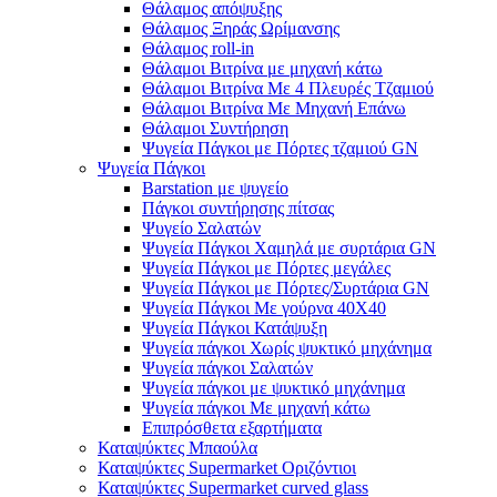
Θάλαμος απόψυξης
Θάλαμος Ξηράς Ωρίμανσης
Θάλαμος roll-in
Θάλαμοι Βιτρίνα με μηχανή κάτω
Θάλαμοι Βιτρίνα Με 4 Πλευρές Τζαμιού
Θάλαμοι Βιτρίνα Με Μηχανή Επάνω
Θάλαμοι Συντήρηση
Ψυγεία Πάγκοι με Πόρτες τζαμιού GN
Ψυγεία Πάγκοι
Barstation με ψυγείο
Πάγκοι συντήρησης πίτσας
Ψυγείο Σαλατών
Ψυγεία Πάγκοι Χαμηλά με συρτάρια GN
Ψυγεία Πάγκοι με Πόρτες μεγάλες
Ψυγεία Πάγκοι με Πόρτες/Συρτάρια GN
Ψυγεία Πάγκοι Με γούρνα 40Χ40
Ψυγεία Πάγκοι Κατάψυξη
Ψυγεία πάγκοι Χωρίς ψυκτικό μηχάνημα
Ψυγεία πάγκοι Σαλατών
Ψυγεία πάγκοι με ψυκτικό μηχάνημα
Ψυγεία πάγκοι Με μηχανή κάτω
Επιπρόσθετα εξαρτήματα
Καταψύκτες Μπαούλα
Καταψύκτες Supermarket Οριζόντιοι
Καταψύκτες Supermarket curved glass