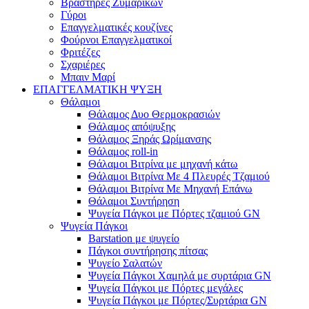
Βραστήρες Ζυμαρικών
Γύροι
Επαγγελματικές κουζίνες
Φούρνοι Επαγγελματικοί
Φριτέζες
Σχαριέρες
Μπαιν Μαρί
ΕΠΑΓΓΕΛΜΑΤΙΚΗ ΨΥΞΗ
Θάλαμοι
Θάλαμος Δυο Θερμοκρασιών
Θάλαμος απόψυξης
Θάλαμος Ξηράς Ωρίμανσης
Θάλαμος roll-in
Θάλαμοι Βιτρίνα με μηχανή κάτω
Θάλαμοι Βιτρίνα Με 4 Πλευρές Τζαμιού
Θάλαμοι Βιτρίνα Με Μηχανή Επάνω
Θάλαμοι Συντήρηση
Ψυγεία Πάγκοι με Πόρτες τζαμιού GN
Ψυγεία Πάγκοι
Barstation με ψυγείο
Πάγκοι συντήρησης πίτσας
Ψυγείο Σαλατών
Ψυγεία Πάγκοι Χαμηλά με συρτάρια GN
Ψυγεία Πάγκοι με Πόρτες μεγάλες
Ψυγεία Πάγκοι με Πόρτες/Συρτάρια GN