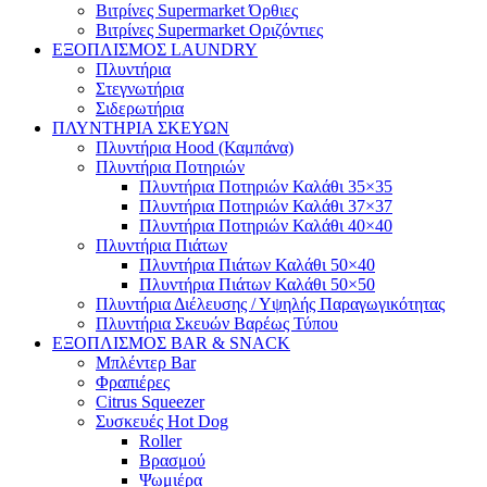
Βιτρίνες Supermarket Όρθιες
Βιτρίνες Supermarket Οριζόντιες
ΕΞΟΠΛΙΣΜΟΣ LAUNDRY
Πλυντήρια
Στεγνωτήρια
Σιδερωτήρια
ΠΛΥΝΤΗΡΙΑ ΣΚΕΥΩΝ
Πλυντήρια Hood (Καμπάνα)
Πλυντήρια Ποτηριών
Πλυντήρια Ποτηριών Καλάθι 35×35
Πλυντήρια Ποτηριών Καλάθι 37×37
Πλυντήρια Ποτηριών Καλάθι 40×40
Πλυντήρια Πιάτων
Πλυντήρια Πιάτων Καλάθι 50×40
Πλυντήρια Πιάτων Καλάθι 50×50
Πλυντήρια Διέλευσης / Υψηλής Παραγωγικότητας
Πλυντήρια Σκευών Βαρέως Τύπου
ΕΞΟΠΛΙΣΜΟΣ BAR & SNACK
Μπλέντερ Bar
Φραπιέρες
Citrus Squeezer
Συσκευές Hot Dog
Roller
Βρασμού
Ψωμιέρα