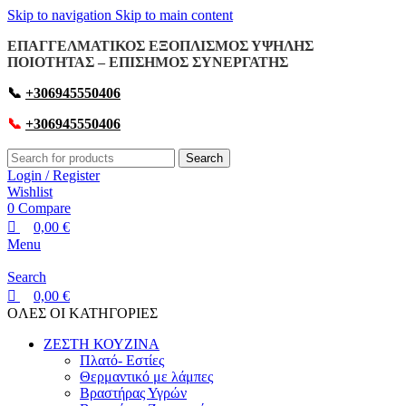
0
0
0
Skip to navigation
Skip to main content
ΕΠΑΓΓΕΛΜΑΤΙΚΟΣ ΕΞΟΠΛΙΣΜΟΣ ΥΨΗΛΗΣ
ΠΟΙΟΤΗΤΑΣ – ΕΠΙΣΗΜΟΣ ΣΥΝΕΡΓΑΤΗΣ
📞
+306945550406
📞
+306945550406
Search
Login / Register
Wishlist
0
Compare
0,00
€
Menu
Search
0,00
€
OΛΕΣ ΟΙ ΚΑΤΗΓΟΡΙΕΣ
ΖΕΣΤΗ ΚΟΥΖΙΝΑ
Πλατό- Εστίες
Θερμαντικό με λάμπες
Βραστήρας Υγρών