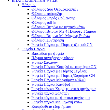
ΕΠΑΓΓΕΛΜΑΤΙΚΗ ΨΥΞΗ
Θάλαμοι
Θάλαμος Δυο Θερμοκρασιών
Θάλαμος απόψυξης
Θάλαμος Ξηράς Ωρίμανσης
Θάλαμος roll-in
Θάλαμοι Βιτρίνα με μηχανή κάτω
Θάλαμοι Βιτρίνα Με 4 Πλευρές Τζαμιού
Θάλαμοι Βιτρίνα Με Μηχανή Επάνω
Θάλαμοι Συντήρηση
Ψυγεία Πάγκοι με Πόρτες τζαμιού GN
Ψυγεία Πάγκοι
Barstation με ψυγείο
Πάγκοι συντήρησης πίτσας
Ψυγείο Σαλατών
Ψυγεία Πάγκοι Χαμηλά με συρτάρια GN
Ψυγεία Πάγκοι με Πόρτες μεγάλες
Ψυγεία Πάγκοι με Πόρτες/Συρτάρια GN
Ψυγεία Πάγκοι Με γούρνα 40Χ40
Ψυγεία Πάγκοι Κατάψυξη
Ψυγεία πάγκοι Χωρίς ψυκτικό μηχάνημα
Ψυγεία πάγκοι Σαλατών
Ψυγεία πάγκοι με ψυκτικό μηχάνημα
Ψυγεία πάγκοι Με μηχανή κάτω
Επιπρόσθετα εξαρτήματα