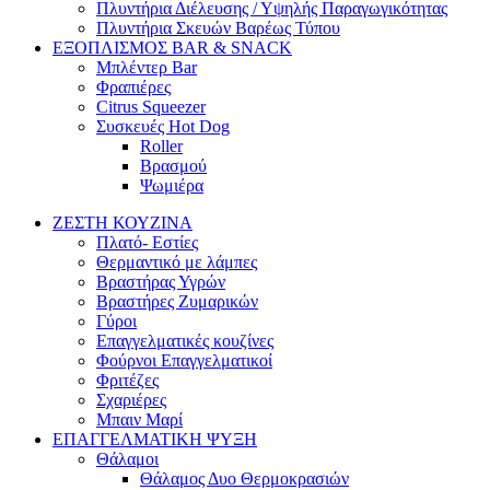
Πλυντήρια Διέλευσης / Υψηλής Παραγωγικότητας
Πλυντήρια Σκευών Βαρέως Τύπου
ΕΞΟΠΛΙΣΜΟΣ BAR & SNACK
Μπλέντερ Bar
Φραπιέρες
Citrus Squeezer
Συσκευές Hot Dog
Roller
Βρασμού
Ψωμιέρα
ΖΕΣΤΗ ΚΟΥΖΙΝΑ
Πλατό- Εστίες
Θερμαντικό με λάμπες
Βραστήρας Υγρών
Βραστήρες Ζυμαρικών
Γύροι
Επαγγελματικές κουζίνες
Φούρνοι Επαγγελματικοί
Φριτέζες
Σχαριέρες
Μπαιν Μαρί
ΕΠΑΓΓΕΛΜΑΤΙΚΗ ΨΥΞΗ
Θάλαμοι
Θάλαμος Δυο Θερμοκρασιών