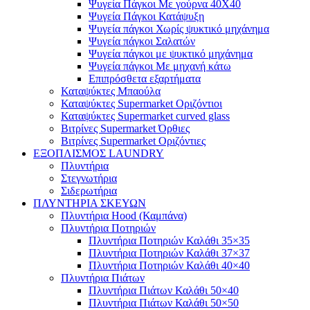
Ψυγεία Πάγκοι Με γούρνα 40Χ40
Ψυγεία Πάγκοι Κατάψυξη
Ψυγεία πάγκοι Χωρίς ψυκτικό μηχάνημα
Ψυγεία πάγκοι Σαλατών
Ψυγεία πάγκοι με ψυκτικό μηχάνημα
Ψυγεία πάγκοι Με μηχανή κάτω
Επιπρόσθετα εξαρτήματα
Καταψύκτες Μπαούλα
Καταψύκτες Supermarket Οριζόντιοι
Καταψύκτες Supermarket curved glass
Βιτρίνες Supermarket Όρθιες
Βιτρίνες Supermarket Οριζόντιες
ΕΞΟΠΛΙΣΜΟΣ LAUNDRY
Πλυντήρια
Στεγνωτήρια
Σιδερωτήρια
ΠΛΥΝΤΗΡΙΑ ΣΚΕΥΩΝ
Πλυντήρια Hood (Καμπάνα)
Πλυντήρια Ποτηριών
Πλυντήρια Ποτηριών Καλάθι 35×35
Πλυντήρια Ποτηριών Καλάθι 37×37
Πλυντήρια Ποτηριών Καλάθι 40×40
Πλυντήρια Πιάτων
Πλυντήρια Πιάτων Καλάθι 50×40
Πλυντήρια Πιάτων Καλάθι 50×50