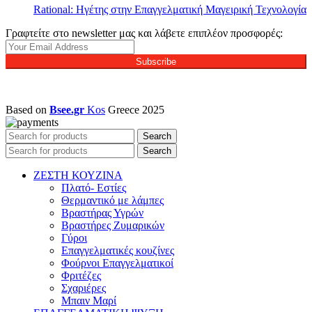
Rational: Ηγέτης στην Επαγγελματική Μαγειρική Τεχνολογία
Γραφτείτε στο newsletter μας και λάβετε επιπλέον προσφορές:
Subscribe
Based on
Bsee.gr
Kos
Greece
2025
Search
Search
ΖΕΣΤΗ ΚΟΥΖΙΝΑ
Πλατό- Εστίες
Θερμαντικό με λάμπες
Βραστήρας Υγρών
Βραστήρες Ζυμαρικών
Γύροι
Επαγγελματικές κουζίνες
Φούρνοι Επαγγελματικοί
Φριτέζες
Σχαριέρες
Μπαιν Μαρί