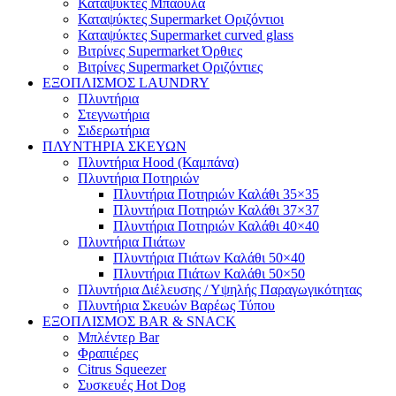
Καταψύκτες Μπαούλα
Καταψύκτες Supermarket Οριζόντιοι
Καταψύκτες Supermarket curved glass
Βιτρίνες Supermarket Όρθιες
Βιτρίνες Supermarket Οριζόντιες
ΕΞΟΠΛΙΣΜΟΣ LAUNDRY
Πλυντήρια
Στεγνωτήρια
Σιδερωτήρια
ΠΛΥΝΤΗΡΙΑ ΣΚΕΥΩΝ
Πλυντήρια Hood (Καμπάνα)
Πλυντήρια Ποτηριών
Πλυντήρια Ποτηριών Καλάθι 35×35
Πλυντήρια Ποτηριών Καλάθι 37×37
Πλυντήρια Ποτηριών Καλάθι 40×40
Πλυντήρια Πιάτων
Πλυντήρια Πιάτων Καλάθι 50×40
Πλυντήρια Πιάτων Καλάθι 50×50
Πλυντήρια Διέλευσης / Υψηλής Παραγωγικότητας
Πλυντήρια Σκευών Βαρέως Τύπου
ΕΞΟΠΛΙΣΜΟΣ BAR & SNACK
Μπλέντερ Bar
Φραπιέρες
Citrus Squeezer
Συσκευές Hot Dog