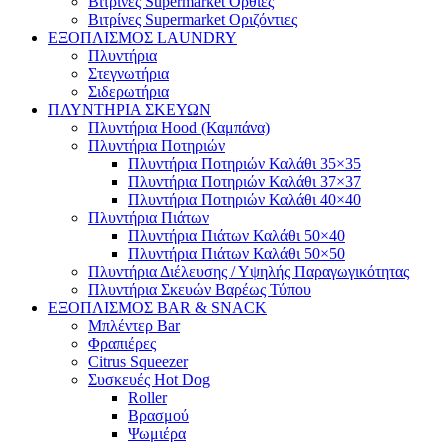
Βιτρίνες Supermarket Όρθιες
Βιτρίνες Supermarket Οριζόντιες
ΕΞΟΠΛΙΣΜΟΣ LAUNDRY
Πλυντήρια
Στεγνωτήρια
Σιδερωτήρια
ΠΛΥΝΤΗΡΙΑ ΣΚΕΥΩΝ
Πλυντήρια Hood (Καμπάνα)
Πλυντήρια Ποτηριών
Πλυντήρια Ποτηριών Καλάθι 35×35
Πλυντήρια Ποτηριών Καλάθι 37×37
Πλυντήρια Ποτηριών Καλάθι 40×40
Πλυντήρια Πιάτων
Πλυντήρια Πιάτων Καλάθι 50×40
Πλυντήρια Πιάτων Καλάθι 50×50
Πλυντήρια Διέλευσης / Υψηλής Παραγωγικότητας
Πλυντήρια Σκευών Βαρέως Τύπου
ΕΞΟΠΛΙΣΜΟΣ BAR & SNACK
Μπλέντερ Bar
Φραπιέρες
Citrus Squeezer
Συσκευές Hot Dog
Roller
Βρασμού
Ψωμιέρα