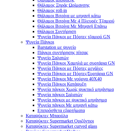
Θάλαμος Ξηράς Ωρίμανσης
Θάλαμος roll-in
Θάλαμοι Βιτρίνα με μηχανή κάτω
Θάλαμοι Βιτρίνα Με 4 Πλευρές Τζαμιού
Θάλαμοι Βιτρίνα Με Μηχανή Επάνω
Θάλαμοι Συντήρηση
Ψυγεία Πάγκοι με Πόρτες τζαμιού GN
Ψυγεία Πάγκοι
Barstation με ψυγείο
Πάγκοι συντήρησης πίτσας
Ψυγείο Σαλατών
Ψυγεία Πάγκοι Χαμηλά με συρτάρια GN
Ψυγεία Πάγκοι με Πόρτες μεγάλες
Ψυγεία Πάγκοι με Πόρτες/Συρτάρια GN
Ψυγεία Πάγκοι Με γούρνα 40Χ40
Ψυγεία Πάγκοι Κατάψυξη
Ψυγεία πάγκοι Χωρίς ψυκτικό μηχάνημα
Ψυγεία πάγκοι Σαλατών
Ψυγεία πάγκοι με ψυκτικό μηχάνημα
Ψυγεία πάγκοι Με μηχανή κάτω
Επιπρόσθετα εξαρτήματα
Καταψύκτες Μπαούλα
Καταψύκτες Supermarket Οριζόντιοι
Καταψύκτες Supermarket curved glass