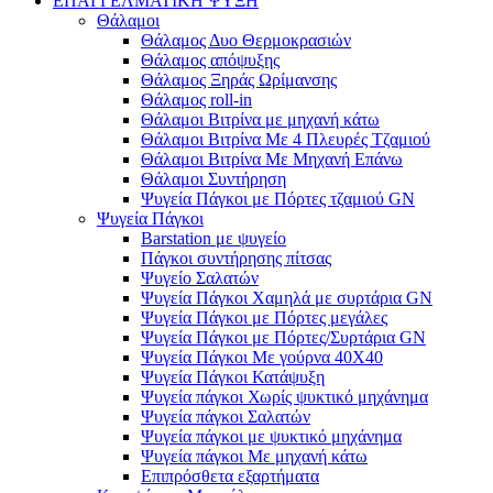
ΕΠΑΓΓΕΛΜΑΤΙΚΗ ΨΥΞΗ
Θάλαμοι
Θάλαμος Δυο Θερμοκρασιών
Θάλαμος απόψυξης
Θάλαμος Ξηράς Ωρίμανσης
Θάλαμος roll-in
Θάλαμοι Βιτρίνα με μηχανή κάτω
Θάλαμοι Βιτρίνα Με 4 Πλευρές Τζαμιού
Θάλαμοι Βιτρίνα Με Μηχανή Επάνω
Θάλαμοι Συντήρηση
Ψυγεία Πάγκοι με Πόρτες τζαμιού GN
Ψυγεία Πάγκοι
Barstation με ψυγείο
Πάγκοι συντήρησης πίτσας
Ψυγείο Σαλατών
Ψυγεία Πάγκοι Χαμηλά με συρτάρια GN
Ψυγεία Πάγκοι με Πόρτες μεγάλες
Ψυγεία Πάγκοι με Πόρτες/Συρτάρια GN
Ψυγεία Πάγκοι Με γούρνα 40Χ40
Ψυγεία Πάγκοι Κατάψυξη
Ψυγεία πάγκοι Χωρίς ψυκτικό μηχάνημα
Ψυγεία πάγκοι Σαλατών
Ψυγεία πάγκοι με ψυκτικό μηχάνημα
Ψυγεία πάγκοι Με μηχανή κάτω
Επιπρόσθετα εξαρτήματα