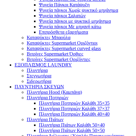
Ψυγεία Πάγκοι Κατάψυξη
Ψυγεία πάγκοι Χωρίς ψυκτικό μηχάνημα
Ψυγεία πάγκοι Σαλατών
Ψυγεία πάγκοι με ψυκτικό μηχάνημα
Ψυγεία πάγκοι Με μηχανή κάτω
Επιπρόσθετα εξαρτήματα
Καταψύκτες Μπαούλα
Καταψύκτες Supermarket Οριζόντιοι
Καταψύκτες Supermarket curved glass
Βιτρίνες Supermarket Όρθιες
Βιτρίνες Supermarket Οριζόντιες
ΕΞΟΠΛΙΣΜΟΣ LAUNDRY
Πλυντήρια
Στεγνωτήρια
Σιδερωτήρια
ΠΛΥΝΤΗΡΙΑ ΣΚΕΥΩΝ
Πλυντήρια Hood (Καμπάνα)
Πλυντήρια Ποτηριών
Πλυντήρια Ποτηριών Καλάθι 35×35
Πλυντήρια Ποτηριών Καλάθι 37×37
Πλυντήρια Ποτηριών Καλάθι 40×40
Πλυντήρια Πιάτων
Πλυντήρια Πιάτων Καλάθι 50×40
Πλυντήρια Πιάτων Καλάθι 50×50
Πλυντήρια Διέλευσης / Υψηλής Παραγωγικότητας