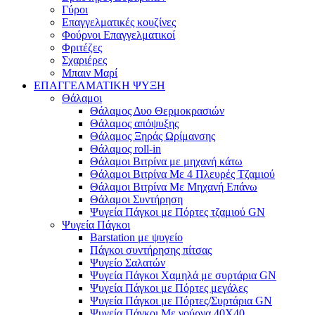
Γύροι
Επαγγελματικές κουζίνες
Φούρνοι Επαγγελματικοί
Φριτέζες
Σχαριέρες
Μπαιν Μαρί
ΕΠΑΓΓΕΛΜΑΤΙΚΗ ΨΥΞΗ
Θάλαμοι
Θάλαμος Δυο Θερμοκρασιών
Θάλαμος απόψυξης
Θάλαμος Ξηράς Ωρίμανσης
Θάλαμος roll-in
Θάλαμοι Βιτρίνα με μηχανή κάτω
Θάλαμοι Βιτρίνα Με 4 Πλευρές Τζαμιού
Θάλαμοι Βιτρίνα Με Μηχανή Επάνω
Θάλαμοι Συντήρηση
Ψυγεία Πάγκοι με Πόρτες τζαμιού GN
Ψυγεία Πάγκοι
Barstation με ψυγείο
Πάγκοι συντήρησης πίτσας
Ψυγείο Σαλατών
Ψυγεία Πάγκοι Χαμηλά με συρτάρια GN
Ψυγεία Πάγκοι με Πόρτες μεγάλες
Ψυγεία Πάγκοι με Πόρτες/Συρτάρια GN
Ψυγεία Πάγκοι Με γούρνα 40Χ40