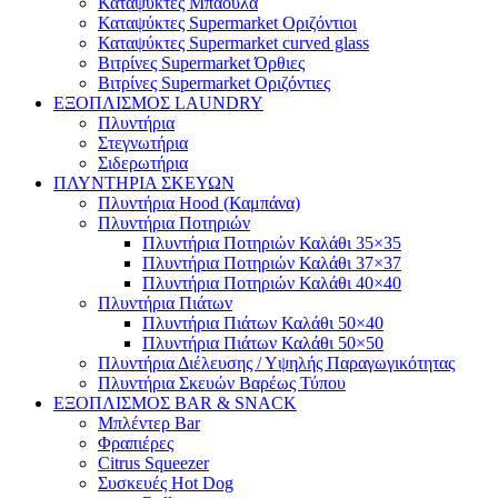
Καταψύκτες Μπαούλα
Καταψύκτες Supermarket Οριζόντιοι
Καταψύκτες Supermarket curved glass
Βιτρίνες Supermarket Όρθιες
Βιτρίνες Supermarket Οριζόντιες
ΕΞΟΠΛΙΣΜΟΣ LAUNDRY
Πλυντήρια
Στεγνωτήρια
Σιδερωτήρια
ΠΛΥΝΤΗΡΙΑ ΣΚΕΥΩΝ
Πλυντήρια Hood (Καμπάνα)
Πλυντήρια Ποτηριών
Πλυντήρια Ποτηριών Καλάθι 35×35
Πλυντήρια Ποτηριών Καλάθι 37×37
Πλυντήρια Ποτηριών Καλάθι 40×40
Πλυντήρια Πιάτων
Πλυντήρια Πιάτων Καλάθι 50×40
Πλυντήρια Πιάτων Καλάθι 50×50
Πλυντήρια Διέλευσης / Υψηλής Παραγωγικότητας
Πλυντήρια Σκευών Βαρέως Τύπου
ΕΞΟΠΛΙΣΜΟΣ BAR & SNACK
Μπλέντερ Bar
Φραπιέρες
Citrus Squeezer
Συσκευές Hot Dog