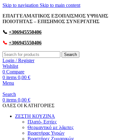
Skip to navigation
Skip to main content
ΕΠΑΓΓΕΛΜΑΤΙΚΟΣ ΕΞΟΠΛΙΣΜΟΣ ΥΨΗΛΗΣ
ΠΟΙΟΤΗΤΑΣ – ΕΠΙΣΗΜΟΣ ΣΥΝΕΡΓΑΤΗΣ
📞
+306945550406
📞
+306945550406
Search
Login / Register
Wishlist
0
Compare
0
items
0,00
€
Menu
Search
0
items
0,00
€
OΛΕΣ ΟΙ ΚΑΤΗΓΟΡΙΕΣ
ΖΕΣΤΗ ΚΟΥΖΙΝΑ
Πλατό- Εστίες
Θερμαντικό με λάμπες
Βραστήρας Υγρών
Βραστήρες Ζυμαρικών