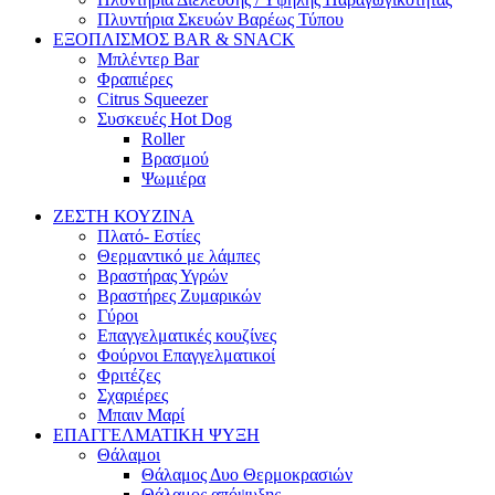
Πλυντήρια Σκευών Βαρέως Τύπου
ΕΞΟΠΛΙΣΜΟΣ BAR & SNACK
Μπλέντερ Bar
Φραπιέρες
Citrus Squeezer
Συσκευές Hot Dog
Roller
Βρασμού
Ψωμιέρα
ΖΕΣΤΗ ΚΟΥΖΙΝΑ
Πλατό- Εστίες
Θερμαντικό με λάμπες
Βραστήρας Υγρών
Βραστήρες Ζυμαρικών
Γύροι
Επαγγελματικές κουζίνες
Φούρνοι Επαγγελματικοί
Φριτέζες
Σχαριέρες
Μπαιν Μαρί
ΕΠΑΓΓΕΛΜΑΤΙΚΗ ΨΥΞΗ
Θάλαμοι
Θάλαμος Δυο Θερμοκρασιών
Θάλαμος απόψυξης