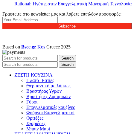
Rational: Ηγέτης στην Επαγγελματική Μαγειρική Τεχνολογία
Γραφτείτε στο newsletter μας και λάβετε επιπλέον προσφορές:
Subscribe
Based on
Bsee.gr
Kos
Greece
2025
Search
Search
ΖΕΣΤΗ ΚΟΥΖΙΝΑ
Πλατό- Εστίες
Θερμαντικό με λάμπες
Βραστήρας Υγρών
Βραστήρες Ζυμαρικών
Γύροι
Επαγγελματικές κουζίνες
Φούρνοι Επαγγελματικοί
Φριτέζες
Σχαριέρες
Μπαιν Μαρί