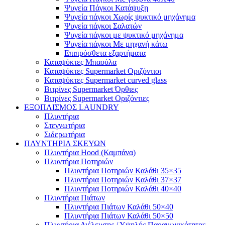
Ψυγεία Πάγκοι Κατάψυξη
Ψυγεία πάγκοι Χωρίς ψυκτικό μηχάνημα
Ψυγεία πάγκοι Σαλατών
Ψυγεία πάγκοι με ψυκτικό μηχάνημα
Ψυγεία πάγκοι Με μηχανή κάτω
Επιπρόσθετα εξαρτήματα
Καταψύκτες Μπαούλα
Καταψύκτες Supermarket Οριζόντιοι
Καταψύκτες Supermarket curved glass
Βιτρίνες Supermarket Όρθιες
Βιτρίνες Supermarket Οριζόντιες
ΕΞΟΠΛΙΣΜΟΣ LAUNDRY
Πλυντήρια
Στεγνωτήρια
Σιδερωτήρια
ΠΛΥΝΤΗΡΙΑ ΣΚΕΥΩΝ
Πλυντήρια Hood (Καμπάνα)
Πλυντήρια Ποτηριών
Πλυντήρια Ποτηριών Καλάθι 35×35
Πλυντήρια Ποτηριών Καλάθι 37×37
Πλυντήρια Ποτηριών Καλάθι 40×40
Πλυντήρια Πιάτων
Πλυντήρια Πιάτων Καλάθι 50×40
Πλυντήρια Πιάτων Καλάθι 50×50
Πλυντήρια Διέλευσης / Υψηλής Παραγωγικότητας