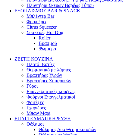
Πλυντήρια Σκευών Βαρέως Τύπου
ΕΞΟΠΛΙΣΜΟΣ BAR & SNACK
Μπλέντερ Bar
Φραπιέρες
Citrus Squeezer
Συσκευές Hot Dog
Roller
Βρασμού
Ψωμιέρα
ΖΕΣΤΗ ΚΟΥΖΙΝΑ
Πλατό- Εστίες
Θερμαντικό με λάμπες
Βραστήρας Υγρών
Βραστήρες Ζυμαρικών
Γύροι
Επαγγελματικές κουζίνες
Φούρνοι Επαγγελματικοί
Φριτέζες
Σχαριέρες
Μπαιν Μαρί
ΕΠΑΓΓΕΛΜΑΤΙΚΗ ΨΥΞΗ
Θάλαμοι
Θάλαμος Δυο Θερμοκρασιών
Θάλαμος απόψυξης