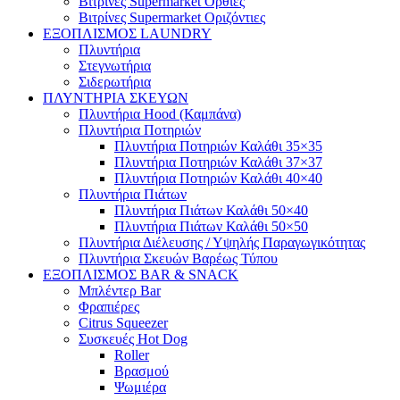
Βιτρίνες Supermarket Όρθιες
Βιτρίνες Supermarket Οριζόντιες
ΕΞΟΠΛΙΣΜΟΣ LAUNDRY
Πλυντήρια
Στεγνωτήρια
Σιδερωτήρια
ΠΛΥΝΤΗΡΙΑ ΣΚΕΥΩΝ
Πλυντήρια Hood (Καμπάνα)
Πλυντήρια Ποτηριών
Πλυντήρια Ποτηριών Καλάθι 35×35
Πλυντήρια Ποτηριών Καλάθι 37×37
Πλυντήρια Ποτηριών Καλάθι 40×40
Πλυντήρια Πιάτων
Πλυντήρια Πιάτων Καλάθι 50×40
Πλυντήρια Πιάτων Καλάθι 50×50
Πλυντήρια Διέλευσης / Υψηλής Παραγωγικότητας
Πλυντήρια Σκευών Βαρέως Τύπου
ΕΞΟΠΛΙΣΜΟΣ BAR & SNACK
Μπλέντερ Bar
Φραπιέρες
Citrus Squeezer
Συσκευές Hot Dog
Roller
Βρασμού
Ψωμιέρα