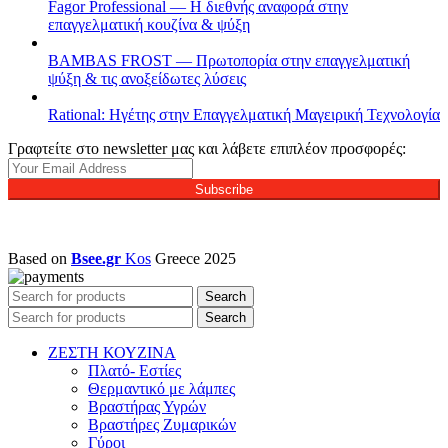
Fagor Professional — Η διεθνής αναφορά στην
επαγγελματική κουζίνα & ψύξη
BAMBAS FROST — Πρωτοπορία στην επαγγελματική
ψύξη & τις ανοξείδωτες λύσεις
Rational: Ηγέτης στην Επαγγελματική Μαγειρική Τεχνολογία
Γραφτείτε στο newsletter μας και λάβετε επιπλέον προσφορές:
Subscribe
Based on
Bsee.gr
Kos
Greece
2025
Search
Search
ΖΕΣΤΗ ΚΟΥΖΙΝΑ
Πλατό- Εστίες
Θερμαντικό με λάμπες
Βραστήρας Υγρών
Βραστήρες Ζυμαρικών
Γύροι