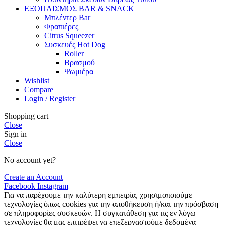
ΕΞΟΠΛΙΣΜΟΣ BAR & SNACK
Μπλέντερ Bar
Φραπιέρες
Citrus Squeezer
Συσκευές Hot Dog
Roller
Βρασμού
Ψωμιέρα
Wishlist
Compare
Login / Register
Shopping cart
Close
Sign in
Close
No account yet?
Create an Account
Facebook
Instagram
Για να παρέχουμε την καλύτερη εμπειρία, χρησιμοποιούμε
τεχνολογίες όπως cookies για την αποθήκευση ή/και την πρόσβαση
σε πληροφορίες συσκευών. Η συγκατάθεση για τις εν λόγω
τεχνολογίες θα μας επιτρέψει να επεξεργαστούμε δεδομένα