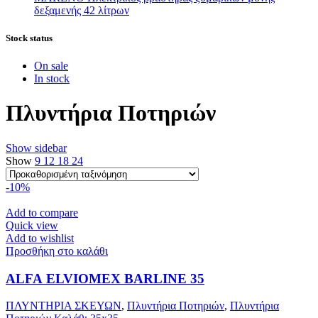
δεξαμενής 42 λίτρων
Stock status
On sale
In stock
Πλυντήρια Ποτηριών
Show sidebar
Show
9
12
18
24
-10%
Add to compare
Quick view
Add to wishlist
Προσθήκη στο καλάθι
ALFA ELVIOMEX BARLINE 35
ΠΛΥΝΤΗΡΙΑ ΣΚΕΥΩΝ
,
Πλυντήρια Ποτηριών
,
Πλυντήρια