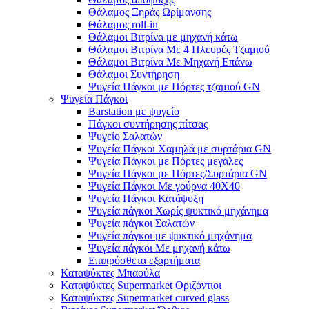
Θάλαμος Ξηράς Ωρίμανσης
Θάλαμος roll-in
Θάλαμοι Βιτρίνα με μηχανή κάτω
Θάλαμοι Βιτρίνα Με 4 Πλευρές Τζαμιού
Θάλαμοι Βιτρίνα Με Μηχανή Επάνω
Θάλαμοι Συντήρηση
Ψυγεία Πάγκοι με Πόρτες τζαμιού GN
Ψυγεία Πάγκοι
Barstation με ψυγείο
Πάγκοι συντήρησης πίτσας
Ψυγείο Σαλατών
Ψυγεία Πάγκοι Χαμηλά με συρτάρια GN
Ψυγεία Πάγκοι με Πόρτες μεγάλες
Ψυγεία Πάγκοι με Πόρτες/Συρτάρια GN
Ψυγεία Πάγκοι Με γούρνα 40Χ40
Ψυγεία Πάγκοι Κατάψυξη
Ψυγεία πάγκοι Χωρίς ψυκτικό μηχάνημα
Ψυγεία πάγκοι Σαλατών
Ψυγεία πάγκοι με ψυκτικό μηχάνημα
Ψυγεία πάγκοι Με μηχανή κάτω
Επιπρόσθετα εξαρτήματα
Καταψύκτες Μπαούλα
Καταψύκτες Supermarket Οριζόντιοι
Καταψύκτες Supermarket curved glass