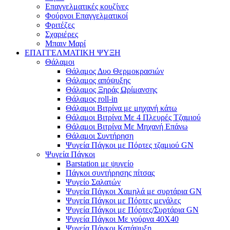
Επαγγελματικές κουζίνες
Φούρνοι Επαγγελματικοί
Φριτέζες
Σχαριέρες
Μπαιν Μαρί
ΕΠΑΓΓΕΛΜΑΤΙΚΗ ΨΥΞΗ
Θάλαμοι
Θάλαμος Δυο Θερμοκρασιών
Θάλαμος απόψυξης
Θάλαμος Ξηράς Ωρίμανσης
Θάλαμος roll-in
Θάλαμοι Βιτρίνα με μηχανή κάτω
Θάλαμοι Βιτρίνα Με 4 Πλευρές Τζαμιού
Θάλαμοι Βιτρίνα Με Μηχανή Επάνω
Θάλαμοι Συντήρηση
Ψυγεία Πάγκοι με Πόρτες τζαμιού GN
Ψυγεία Πάγκοι
Barstation με ψυγείο
Πάγκοι συντήρησης πίτσας
Ψυγείο Σαλατών
Ψυγεία Πάγκοι Χαμηλά με συρτάρια GN
Ψυγεία Πάγκοι με Πόρτες μεγάλες
Ψυγεία Πάγκοι με Πόρτες/Συρτάρια GN
Ψυγεία Πάγκοι Με γούρνα 40Χ40
Ψυγεία Πάγκοι Κατάψυξη