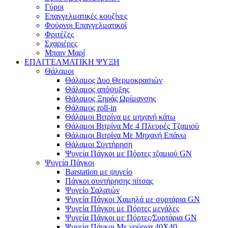
Γύροι
Επαγγελματικές κουζίνες
Φούρνοι Επαγγελματικοί
Φριτέζες
Σχαριέρες
Μπαιν Μαρί
ΕΠΑΓΓΕΛΜΑΤΙΚΗ ΨΥΞΗ
Θάλαμοι
Θάλαμος Δυο Θερμοκρασιών
Θάλαμος απόψυξης
Θάλαμος Ξηράς Ωρίμανσης
Θάλαμος roll-in
Θάλαμοι Βιτρίνα με μηχανή κάτω
Θάλαμοι Βιτρίνα Με 4 Πλευρές Τζαμιού
Θάλαμοι Βιτρίνα Με Μηχανή Επάνω
Θάλαμοι Συντήρηση
Ψυγεία Πάγκοι με Πόρτες τζαμιού GN
Ψυγεία Πάγκοι
Barstation με ψυγείο
Πάγκοι συντήρησης πίτσας
Ψυγείο Σαλατών
Ψυγεία Πάγκοι Χαμηλά με συρτάρια GN
Ψυγεία Πάγκοι με Πόρτες μεγάλες
Ψυγεία Πάγκοι με Πόρτες/Συρτάρια GN
Ψυγεία Πάγκοι Με γούρνα 40Χ40