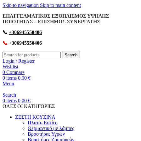
Skip to navigation
Skip to main content
ΕΠΑΓΓΕΛΜΑΤΙΚΟΣ ΕΞΟΠΛΙΣΜΟΣ ΥΨΗΛΗΣ
ΠΟΙΟΤΗΤΑΣ – ΕΠΙΣΗΜΟΣ ΣΥΝΕΡΓΑΤΗΣ
📞
+306945550406
📞
+306945550406
Search
Login / Register
Wishlist
0
Compare
0
items
0,00
€
Menu
Search
0
items
0,00
€
OΛΕΣ ΟΙ ΚΑΤΗΓΟΡΙΕΣ
ΖΕΣΤΗ ΚΟΥΖΙΝΑ
Πλατό- Εστίες
Θερμαντικό με λάμπες
Βραστήρας Υγρών
Βραστήρες Ζυμαρικών