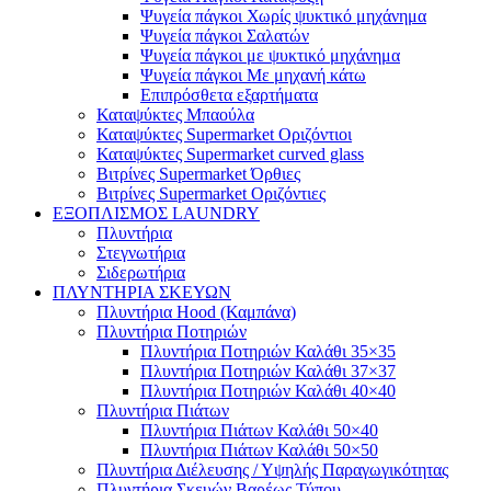
Ψυγεία πάγκοι Χωρίς ψυκτικό μηχάνημα
Ψυγεία πάγκοι Σαλατών
Ψυγεία πάγκοι με ψυκτικό μηχάνημα
Ψυγεία πάγκοι Με μηχανή κάτω
Επιπρόσθετα εξαρτήματα
Καταψύκτες Μπαούλα
Καταψύκτες Supermarket Οριζόντιοι
Καταψύκτες Supermarket curved glass
Βιτρίνες Supermarket Όρθιες
Βιτρίνες Supermarket Οριζόντιες
ΕΞΟΠΛΙΣΜΟΣ LAUNDRY
Πλυντήρια
Στεγνωτήρια
Σιδερωτήρια
ΠΛΥΝΤΗΡΙΑ ΣΚΕΥΩΝ
Πλυντήρια Hood (Καμπάνα)
Πλυντήρια Ποτηριών
Πλυντήρια Ποτηριών Καλάθι 35×35
Πλυντήρια Ποτηριών Καλάθι 37×37
Πλυντήρια Ποτηριών Καλάθι 40×40
Πλυντήρια Πιάτων
Πλυντήρια Πιάτων Καλάθι 50×40
Πλυντήρια Πιάτων Καλάθι 50×50
Πλυντήρια Διέλευσης / Υψηλής Παραγωγικότητας
Πλυντήρια Σκευών Βαρέως Τύπου