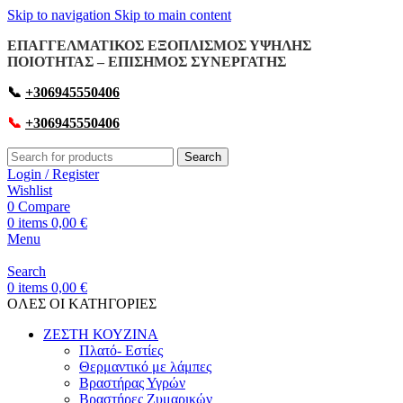
Skip to navigation
Skip to main content
ΕΠΑΓΓΕΛΜΑΤΙΚΟΣ ΕΞΟΠΛΙΣΜΟΣ ΥΨΗΛΗΣ
ΠΟΙΟΤΗΤΑΣ – ΕΠΙΣΗΜΟΣ ΣΥΝΕΡΓΑΤΗΣ
📞
+306945550406
📞
+306945550406
Search
Login / Register
Wishlist
0
Compare
0
items
0,00
€
Menu
Search
0
items
0,00
€
OΛΕΣ ΟΙ ΚΑΤΗΓΟΡΙΕΣ
ΖΕΣΤΗ ΚΟΥΖΙΝΑ
Πλατό- Εστίες
Θερμαντικό με λάμπες
Βραστήρας Υγρών
Βραστήρες Ζυμαρικών