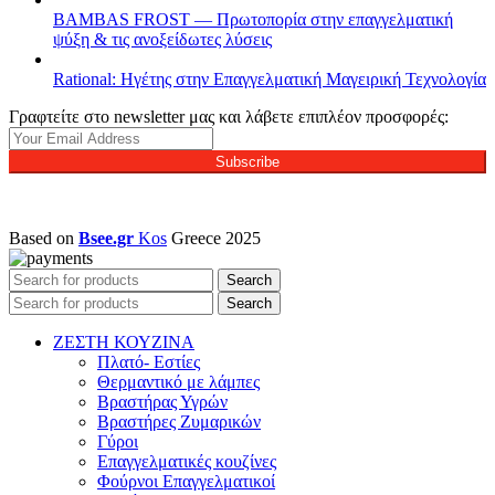
BAMBAS FROST — Πρωτοπορία στην επαγγελματική
ψύξη & τις ανοξείδωτες λύσεις
Rational: Ηγέτης στην Επαγγελματική Μαγειρική Τεχνολογία
Γραφτείτε στο newsletter μας και λάβετε επιπλέον προσφορές:
Subscribe
Based on
Bsee.gr
Kos
Greece
2025
Search
Search
ΖΕΣΤΗ ΚΟΥΖΙΝΑ
Πλατό- Εστίες
Θερμαντικό με λάμπες
Βραστήρας Υγρών
Βραστήρες Ζυμαρικών
Γύροι
Επαγγελματικές κουζίνες
Φούρνοι Επαγγελματικοί