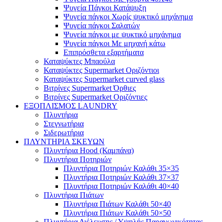
Ψυγεία Πάγκοι Κατάψυξη
Ψυγεία πάγκοι Χωρίς ψυκτικό μηχάνημα
Ψυγεία πάγκοι Σαλατών
Ψυγεία πάγκοι με ψυκτικό μηχάνημα
Ψυγεία πάγκοι Με μηχανή κάτω
Επιπρόσθετα εξαρτήματα
Καταψύκτες Μπαούλα
Καταψύκτες Supermarket Οριζόντιοι
Καταψύκτες Supermarket curved glass
Βιτρίνες Supermarket Όρθιες
Βιτρίνες Supermarket Οριζόντιες
ΕΞΟΠΛΙΣΜΟΣ LAUNDRY
Πλυντήρια
Στεγνωτήρια
Σιδερωτήρια
ΠΛΥΝΤΗΡΙΑ ΣΚΕΥΩΝ
Πλυντήρια Hood (Καμπάνα)
Πλυντήρια Ποτηριών
Πλυντήρια Ποτηριών Καλάθι 35×35
Πλυντήρια Ποτηριών Καλάθι 37×37
Πλυντήρια Ποτηριών Καλάθι 40×40
Πλυντήρια Πιάτων
Πλυντήρια Πιάτων Καλάθι 50×40
Πλυντήρια Πιάτων Καλάθι 50×50
Πλυντήρια Διέλευσης / Υψηλής Παραγωγικότητας