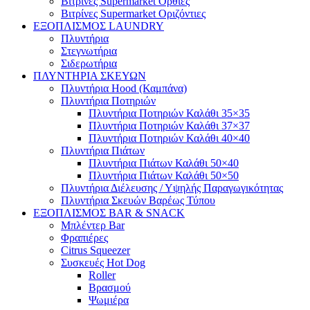
Βιτρίνες Supermarket Όρθιες
Βιτρίνες Supermarket Οριζόντιες
ΕΞΟΠΛΙΣΜΟΣ LAUNDRY
Πλυντήρια
Στεγνωτήρια
Σιδερωτήρια
ΠΛΥΝΤΗΡΙΑ ΣΚΕΥΩΝ
Πλυντήρια Hood (Καμπάνα)
Πλυντήρια Ποτηριών
Πλυντήρια Ποτηριών Καλάθι 35×35
Πλυντήρια Ποτηριών Καλάθι 37×37
Πλυντήρια Ποτηριών Καλάθι 40×40
Πλυντήρια Πιάτων
Πλυντήρια Πιάτων Καλάθι 50×40
Πλυντήρια Πιάτων Καλάθι 50×50
Πλυντήρια Διέλευσης / Υψηλής Παραγωγικότητας
Πλυντήρια Σκευών Βαρέως Τύπου
ΕΞΟΠΛΙΣΜΟΣ BAR & SNACK
Μπλέντερ Bar
Φραπιέρες
Citrus Squeezer
Συσκευές Hot Dog
Roller
Βρασμού
Ψωμιέρα