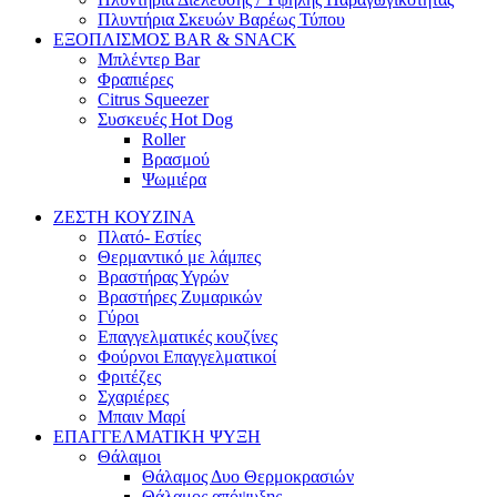
Πλυντήρια Σκευών Βαρέως Τύπου
ΕΞΟΠΛΙΣΜΟΣ BAR & SNACK
Μπλέντερ Bar
Φραπιέρες
Citrus Squeezer
Συσκευές Hot Dog
Roller
Βρασμού
Ψωμιέρα
ΖΕΣΤΗ ΚΟΥΖΙΝΑ
Πλατό- Εστίες
Θερμαντικό με λάμπες
Βραστήρας Υγρών
Βραστήρες Ζυμαρικών
Γύροι
Επαγγελματικές κουζίνες
Φούρνοι Επαγγελματικοί
Φριτέζες
Σχαριέρες
Μπαιν Μαρί
ΕΠΑΓΓΕΛΜΑΤΙΚΗ ΨΥΞΗ
Θάλαμοι
Θάλαμος Δυο Θερμοκρασιών
Θάλαμος απόψυξης