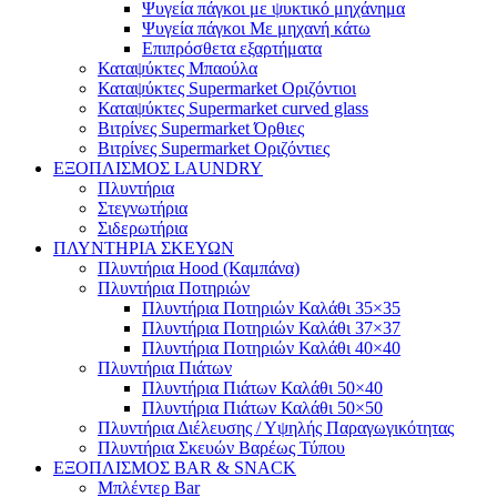
Ψυγεία πάγκοι με ψυκτικό μηχάνημα
Ψυγεία πάγκοι Με μηχανή κάτω
Επιπρόσθετα εξαρτήματα
Καταψύκτες Μπαούλα
Καταψύκτες Supermarket Οριζόντιοι
Καταψύκτες Supermarket curved glass
Βιτρίνες Supermarket Όρθιες
Βιτρίνες Supermarket Οριζόντιες
ΕΞΟΠΛΙΣΜΟΣ LAUNDRY
Πλυντήρια
Στεγνωτήρια
Σιδερωτήρια
ΠΛΥΝΤΗΡΙΑ ΣΚΕΥΩΝ
Πλυντήρια Hood (Καμπάνα)
Πλυντήρια Ποτηριών
Πλυντήρια Ποτηριών Καλάθι 35×35
Πλυντήρια Ποτηριών Καλάθι 37×37
Πλυντήρια Ποτηριών Καλάθι 40×40
Πλυντήρια Πιάτων
Πλυντήρια Πιάτων Καλάθι 50×40
Πλυντήρια Πιάτων Καλάθι 50×50
Πλυντήρια Διέλευσης / Υψηλής Παραγωγικότητας
Πλυντήρια Σκευών Βαρέως Τύπου
ΕΞΟΠΛΙΣΜΟΣ BAR & SNACK
Μπλέντερ Bar