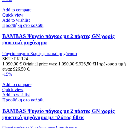
Add to compare
Quick view
Add to wishlist
Προσθήκη στο καλάθι
BAMBAS Ψυγείο πάγκος με 2 πόρτες GN χωρίς
ψυκτικό μηχάνημα
Ψυγεία πάγκοι Χωρίς ψυκτικό μηχάνημα
SKU:
PK 124
1.090,00
€
Original price was: 1.090,00 €.
926,50
€
Η τρέχουσα τιμή
είναι: 926,50 €.
-15%
Add to compare
Quick view
Add to wishlist
Προσθήκη στο καλάθι
BAMBAS Ψυγείο πάγκος με 2 πόρτες GN χωρίς
ψυκτικό μηχάνημα με πλάτος 60εκ