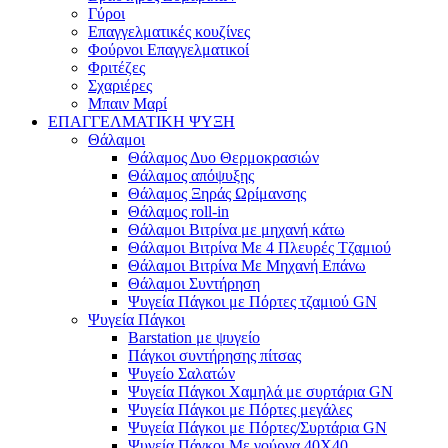
Γύροι
Επαγγελματικές κουζίνες
Φούρνοι Επαγγελματικοί
Φριτέζες
Σχαριέρες
Μπαιν Μαρί
ΕΠΑΓΓΕΛΜΑΤΙΚΗ ΨΥΞΗ
Θάλαμοι
Θάλαμος Δυο Θερμοκρασιών
Θάλαμος απόψυξης
Θάλαμος Ξηράς Ωρίμανσης
Θάλαμος roll-in
Θάλαμοι Βιτρίνα με μηχανή κάτω
Θάλαμοι Βιτρίνα Με 4 Πλευρές Τζαμιού
Θάλαμοι Βιτρίνα Με Μηχανή Επάνω
Θάλαμοι Συντήρηση
Ψυγεία Πάγκοι με Πόρτες τζαμιού GN
Ψυγεία Πάγκοι
Barstation με ψυγείο
Πάγκοι συντήρησης πίτσας
Ψυγείο Σαλατών
Ψυγεία Πάγκοι Χαμηλά με συρτάρια GN
Ψυγεία Πάγκοι με Πόρτες μεγάλες
Ψυγεία Πάγκοι με Πόρτες/Συρτάρια GN
Ψυγεία Πάγκοι Με γούρνα 40Χ40