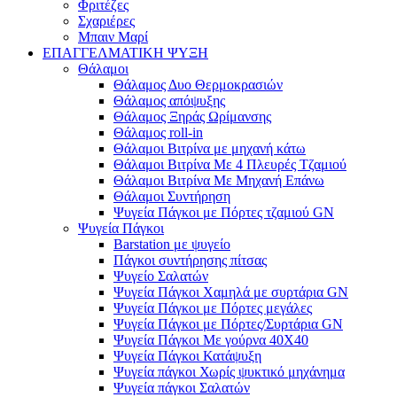
Φριτέζες
Σχαριέρες
Μπαιν Μαρί
ΕΠΑΓΓΕΛΜΑΤΙΚΗ ΨΥΞΗ
Θάλαμοι
Θάλαμος Δυο Θερμοκρασιών
Θάλαμος απόψυξης
Θάλαμος Ξηράς Ωρίμανσης
Θάλαμος roll-in
Θάλαμοι Βιτρίνα με μηχανή κάτω
Θάλαμοι Βιτρίνα Με 4 Πλευρές Τζαμιού
Θάλαμοι Βιτρίνα Με Μηχανή Επάνω
Θάλαμοι Συντήρηση
Ψυγεία Πάγκοι με Πόρτες τζαμιού GN
Ψυγεία Πάγκοι
Barstation με ψυγείο
Πάγκοι συντήρησης πίτσας
Ψυγείο Σαλατών
Ψυγεία Πάγκοι Χαμηλά με συρτάρια GN
Ψυγεία Πάγκοι με Πόρτες μεγάλες
Ψυγεία Πάγκοι με Πόρτες/Συρτάρια GN
Ψυγεία Πάγκοι Με γούρνα 40Χ40
Ψυγεία Πάγκοι Κατάψυξη
Ψυγεία πάγκοι Χωρίς ψυκτικό μηχάνημα
Ψυγεία πάγκοι Σαλατών