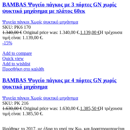
BAMBAS Ψυγείο πάγκος με 3 πόρτες GN χωρίς
ψυκτικό μηχάνημα με πλάτος 60εκ
Ψυγεία πάγκοι Χωρίς ψυκτικό μηχάνημα
SKU:
PK6 170
1.340,00
€
Original price was: 1.340,00 €.
1.139,00
€
Η τρέχουσα
τιμή είναι: 1.139,00 €.
-15%
Add to compare
Quick view
Add to wishlist
Προσθήκη στο καλάθι
BAMBAS Ψυγείο πάγκος με 4 πόρτες GN χωρίς
ψυκτικό μηχάνημα
Ψυγεία πάγκοι Χωρίς ψυκτικό μηχάνημα
SKU:
PK 216
1.630,00
€
Original price was: 1.630,00 €.
1.385,50
€
Η τρέχουσα
τιμή είναι: 1.385,50 €.
Ιδρύθηκε το 2017, με έδρα το νησί της Κω, και δραστηριοποιείται