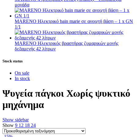
μονάδα
MARENO Ηλεκτρικό bain marie σε ανοιχτή βάση – 1 x GN
1/1
MARENO Ηλεκτρικός βραστήρας ζυμαρικών μονής
δεξαμενής 42 λίτρων
Stock status
On sale
In stock
Ψυγεία πάγκοι Χωρίς ψυκτικό
μηχάνημα
Show sidebar
Show
9
12
18
24
-15%