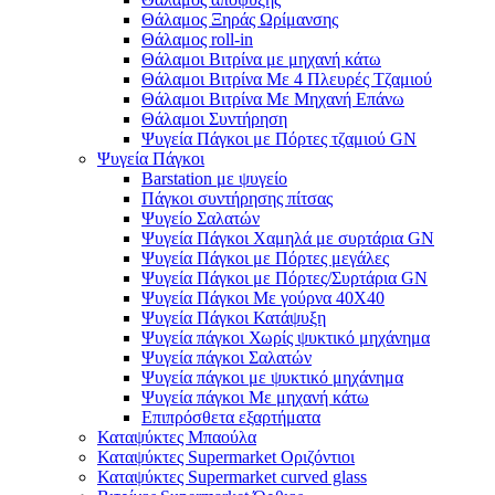
Θάλαμος Ξηράς Ωρίμανσης
Θάλαμος roll-in
Θάλαμοι Βιτρίνα με μηχανή κάτω
Θάλαμοι Βιτρίνα Με 4 Πλευρές Τζαμιού
Θάλαμοι Βιτρίνα Με Μηχανή Επάνω
Θάλαμοι Συντήρηση
Ψυγεία Πάγκοι με Πόρτες τζαμιού GN
Ψυγεία Πάγκοι
Barstation με ψυγείο
Πάγκοι συντήρησης πίτσας
Ψυγείο Σαλατών
Ψυγεία Πάγκοι Χαμηλά με συρτάρια GN
Ψυγεία Πάγκοι με Πόρτες μεγάλες
Ψυγεία Πάγκοι με Πόρτες/Συρτάρια GN
Ψυγεία Πάγκοι Με γούρνα 40Χ40
Ψυγεία Πάγκοι Κατάψυξη
Ψυγεία πάγκοι Χωρίς ψυκτικό μηχάνημα
Ψυγεία πάγκοι Σαλατών
Ψυγεία πάγκοι με ψυκτικό μηχάνημα
Ψυγεία πάγκοι Με μηχανή κάτω
Επιπρόσθετα εξαρτήματα
Καταψύκτες Μπαούλα
Καταψύκτες Supermarket Οριζόντιοι
Καταψύκτες Supermarket curved glass