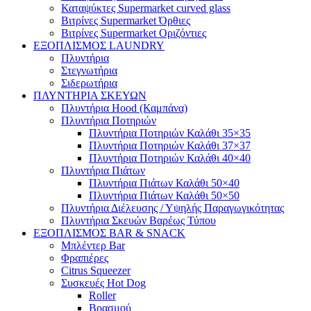
Καταψύκτες Supermarket curved glass
Βιτρίνες Supermarket Όρθιες
Βιτρίνες Supermarket Οριζόντιες
ΕΞΟΠΛΙΣΜΟΣ LAUNDRY
Πλυντήρια
Στεγνωτήρια
Σιδερωτήρια
ΠΛΥΝΤΗΡΙΑ ΣΚΕΥΩΝ
Πλυντήρια Hood (Καμπάνα)
Πλυντήρια Ποτηριών
Πλυντήρια Ποτηριών Καλάθι 35×35
Πλυντήρια Ποτηριών Καλάθι 37×37
Πλυντήρια Ποτηριών Καλάθι 40×40
Πλυντήρια Πιάτων
Πλυντήρια Πιάτων Καλάθι 50×40
Πλυντήρια Πιάτων Καλάθι 50×50
Πλυντήρια Διέλευσης / Υψηλής Παραγωγικότητας
Πλυντήρια Σκευών Βαρέως Τύπου
ΕΞΟΠΛΙΣΜΟΣ BAR & SNACK
Μπλέντερ Bar
Φραπιέρες
Citrus Squeezer
Συσκευές Hot Dog
Roller
Βρασμού