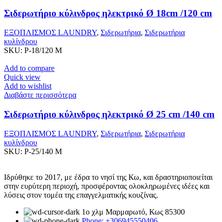
Σιδερωτήριο κύλινδρος ηλεκτρικό Ø 18cm /120 cm
ΕΞΟΠΛΙΣΜΟΣ LAUNDRY
,
Σιδερωτήρια
,
Σιδερωτήρια
κυλίνδρου
SKU:
P-18/120 M
Add to compare
Quick view
Add to wishlist
Διαβάστε περισσότερα
Σιδερωτήριο κύλινδρος ηλεκτρικό Ø 25 cm /140 cm
ΕΞΟΠΛΙΣΜΟΣ LAUNDRY
,
Σιδερωτήρια
,
Σιδερωτήρια
κυλίνδρου
SKU:
P-25/140 M
Ιδρύθηκε το 2017, με έδρα το νησί της Κω, και δραστηριοποιείται
στην ευρύτερη περιοχή, προσφέροντας ολοκληρωμένες ιδέες και
λύσεις στον τομέα της επαγγελματικής κουζίνας.
1ο χλμ Μαρμαρωτό, Κως 85300
Phone: +306945550406