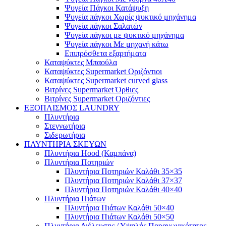
Ψυγεία Πάγκοι Κατάψυξη
Ψυγεία πάγκοι Χωρίς ψυκτικό μηχάνημα
Ψυγεία πάγκοι Σαλατών
Ψυγεία πάγκοι με ψυκτικό μηχάνημα
Ψυγεία πάγκοι Με μηχανή κάτω
Επιπρόσθετα εξαρτήματα
Καταψύκτες Μπαούλα
Καταψύκτες Supermarket Οριζόντιοι
Καταψύκτες Supermarket curved glass
Βιτρίνες Supermarket Όρθιες
Βιτρίνες Supermarket Οριζόντιες
ΕΞΟΠΛΙΣΜΟΣ LAUNDRY
Πλυντήρια
Στεγνωτήρια
Σιδερωτήρια
ΠΛΥΝΤΗΡΙΑ ΣΚΕΥΩΝ
Πλυντήρια Hood (Καμπάνα)
Πλυντήρια Ποτηριών
Πλυντήρια Ποτηριών Καλάθι 35×35
Πλυντήρια Ποτηριών Καλάθι 37×37
Πλυντήρια Ποτηριών Καλάθι 40×40
Πλυντήρια Πιάτων
Πλυντήρια Πιάτων Καλάθι 50×40
Πλυντήρια Πιάτων Καλάθι 50×50
Πλυντήρια Διέλευσης / Υψηλής Παραγωγικότητας