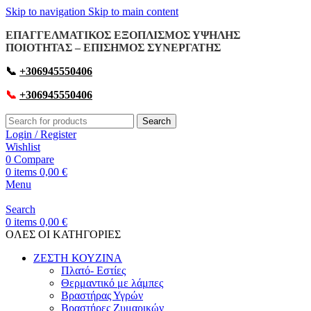
Skip to navigation
Skip to main content
ΕΠΑΓΓΕΛΜΑΤΙΚΟΣ ΕΞΟΠΛΙΣΜΟΣ ΥΨΗΛΗΣ
ΠΟΙΟΤΗΤΑΣ – ΕΠΙΣΗΜΟΣ ΣΥΝΕΡΓΑΤΗΣ
📞
+306945550406
📞
+306945550406
Search
Login / Register
Wishlist
0
Compare
0
items
0,00
€
Menu
Search
0
items
0,00
€
OΛΕΣ ΟΙ ΚΑΤΗΓΟΡΙΕΣ
ΖΕΣΤΗ ΚΟΥΖΙΝΑ
Πλατό- Εστίες
Θερμαντικό με λάμπες
Βραστήρας Υγρών
Βραστήρες Ζυμαρικών