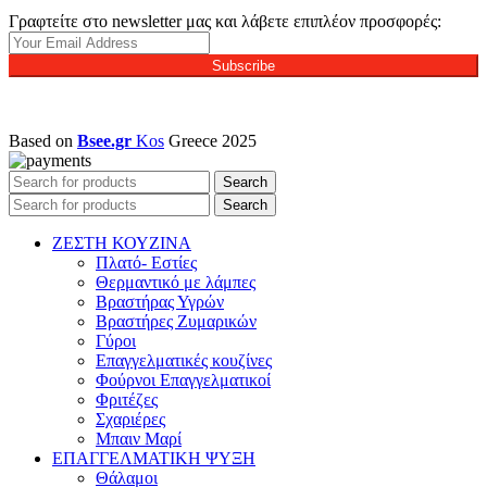
Γραφτείτε στο newsletter μας και λάβετε επιπλέον προσφορές:
Subscribe
Based on
Bsee.gr
Kos
Greece
2025
Search
Search
ΖΕΣΤΗ ΚΟΥΖΙΝΑ
Πλατό- Εστίες
Θερμαντικό με λάμπες
Βραστήρας Υγρών
Βραστήρες Ζυμαρικών
Γύροι
Επαγγελματικές κουζίνες
Φούρνοι Επαγγελματικοί
Φριτέζες
Σχαριέρες
Μπαιν Μαρί
ΕΠΑΓΓΕΛΜΑΤΙΚΗ ΨΥΞΗ
Θάλαμοι