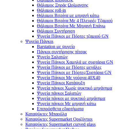
Θάλαμος Ξηράς Ωρίμανσης
Θάλαμος roll-in
Θάλαμοι Βιτρίνα με μηχανή κάτω
Θάλαμοι Βιτρίνα Με 4 Πλευρές Τζαμιού
Θάλαμοι Βιτρίνα Με Μηχανή Επάνω
Θάλαμοι Συντήρηση
Ψυγεία Πάγκοι με Πόρτες τζαμιού GN
Ψυγεία Πάγκοι
Barstation με ψυγείο
Πάγκοι συντήρησης πίτσας
Ψυγείο Σαλατών
Ψυγεία Πάγκοι Χαμηλά με συρτάρια GN
Ψυγεία Πάγκοι με Πόρτες μεγάλες
Ψυγεία Πάγκοι με Πόρτες/Συρτάρια GN
Ψυγεία Πάγκοι Με γούρνα 40Χ40
Ψυγεία Πάγκοι Κατάψυξη
Ψυγεία πάγκοι Χωρίς ψυκτικό μηχάνημα
Ψυγεία πάγκοι Σαλατών
Ψυγεία πάγκοι με ψυκτικό μηχάνημα
Ψυγεία πάγκοι Με μηχανή κάτω
Επιπρόσθετα εξαρτήματα
Καταψύκτες Μπαούλα
Καταψύκτες Supermarket Οριζόντιοι
Καταψύκτες Supermarket curved glass