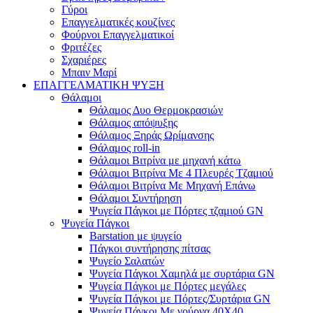
Γύροι
Επαγγελματικές κουζίνες
Φούρνοι Επαγγελματικοί
Φριτέζες
Σχαριέρες
Μπαιν Μαρί
ΕΠΑΓΓΕΛΜΑΤΙΚΗ ΨΥΞΗ
Θάλαμοι
Θάλαμος Δυο Θερμοκρασιών
Θάλαμος απόψυξης
Θάλαμος Ξηράς Ωρίμανσης
Θάλαμος roll-in
Θάλαμοι Βιτρίνα με μηχανή κάτω
Θάλαμοι Βιτρίνα Με 4 Πλευρές Τζαμιού
Θάλαμοι Βιτρίνα Με Μηχανή Επάνω
Θάλαμοι Συντήρηση
Ψυγεία Πάγκοι με Πόρτες τζαμιού GN
Ψυγεία Πάγκοι
Barstation με ψυγείο
Πάγκοι συντήρησης πίτσας
Ψυγείο Σαλατών
Ψυγεία Πάγκοι Χαμηλά με συρτάρια GN
Ψυγεία Πάγκοι με Πόρτες μεγάλες
Ψυγεία Πάγκοι με Πόρτες/Συρτάρια GN
Ψυγεία Πάγκοι Με γούρνα 40Χ40