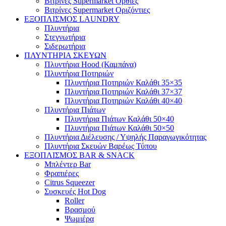
Βιτρίνες Supermarket Όρθιες
Βιτρίνες Supermarket Οριζόντιες
ΕΞΟΠΛΙΣΜΟΣ LAUNDRY
Πλυντήρια
Στεγνωτήρια
Σιδερωτήρια
ΠΛΥΝΤΗΡΙΑ ΣΚΕΥΩΝ
Πλυντήρια Hood (Καμπάνα)
Πλυντήρια Ποτηριών
Πλυντήρια Ποτηριών Καλάθι 35×35
Πλυντήρια Ποτηριών Καλάθι 37×37
Πλυντήρια Ποτηριών Καλάθι 40×40
Πλυντήρια Πιάτων
Πλυντήρια Πιάτων Καλάθι 50×40
Πλυντήρια Πιάτων Καλάθι 50×50
Πλυντήρια Διέλευσης / Υψηλής Παραγωγικότητας
Πλυντήρια Σκευών Βαρέως Τύπου
ΕΞΟΠΛΙΣΜΟΣ BAR & SNACK
Μπλέντερ Bar
Φραπιέρες
Citrus Squeezer
Συσκευές Hot Dog
Roller
Βρασμού
Ψωμιέρα