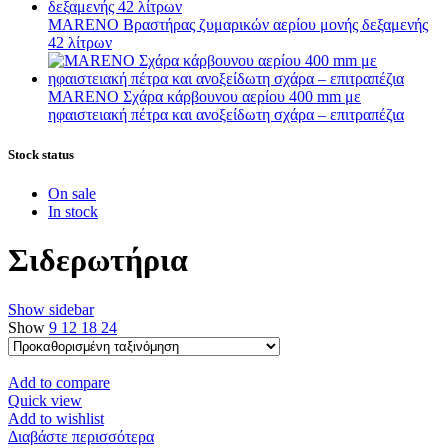
MARENO Βραστήρας ζυμαρικών αερίου μονής δεξαμενής
42 λίτρων
MARENO Σχάρα κάρβουνου αερίου 400 mm με
ηφαιστειακή πέτρα και ανοξείδωτη σχάρα – επιτραπέζια
Stock status
On sale
In stock
Σιδερωτήρια
Show sidebar
Show
9
12
18
24
Add to compare
Quick view
Add to wishlist
Διαβάστε περισσότερα