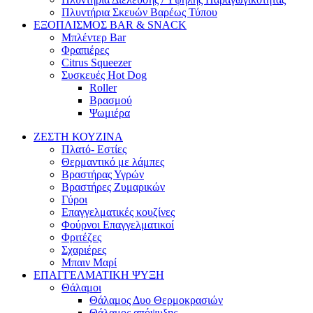
Πλυντήρια Σκευών Βαρέως Τύπου
ΕΞΟΠΛΙΣΜΟΣ BAR & SNACK
Μπλέντερ Bar
Φραπιέρες
Citrus Squeezer
Συσκευές Hot Dog
Roller
Βρασμού
Ψωμιέρα
ΖΕΣΤΗ ΚΟΥΖΙΝΑ
Πλατό- Εστίες
Θερμαντικό με λάμπες
Βραστήρας Υγρών
Βραστήρες Ζυμαρικών
Γύροι
Επαγγελματικές κουζίνες
Φούρνοι Επαγγελματικοί
Φριτέζες
Σχαριέρες
Μπαιν Μαρί
ΕΠΑΓΓΕΛΜΑΤΙΚΗ ΨΥΞΗ
Θάλαμοι
Θάλαμος Δυο Θερμοκρασιών
Θάλαμος απόψυξης