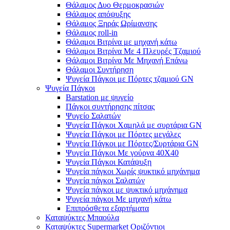
Θάλαμος Δυο Θερμοκρασιών
Θάλαμος απόψυξης
Θάλαμος Ξηράς Ωρίμανσης
Θάλαμος roll-in
Θάλαμοι Βιτρίνα με μηχανή κάτω
Θάλαμοι Βιτρίνα Με 4 Πλευρές Τζαμιού
Θάλαμοι Βιτρίνα Με Μηχανή Επάνω
Θάλαμοι Συντήρηση
Ψυγεία Πάγκοι με Πόρτες τζαμιού GN
Ψυγεία Πάγκοι
Barstation με ψυγείο
Πάγκοι συντήρησης πίτσας
Ψυγείο Σαλατών
Ψυγεία Πάγκοι Χαμηλά με συρτάρια GN
Ψυγεία Πάγκοι με Πόρτες μεγάλες
Ψυγεία Πάγκοι με Πόρτες/Συρτάρια GN
Ψυγεία Πάγκοι Με γούρνα 40Χ40
Ψυγεία Πάγκοι Κατάψυξη
Ψυγεία πάγκοι Χωρίς ψυκτικό μηχάνημα
Ψυγεία πάγκοι Σαλατών
Ψυγεία πάγκοι με ψυκτικό μηχάνημα
Ψυγεία πάγκοι Με μηχανή κάτω
Επιπρόσθετα εξαρτήματα
Καταψύκτες Μπαούλα
Καταψύκτες Supermarket Οριζόντιοι