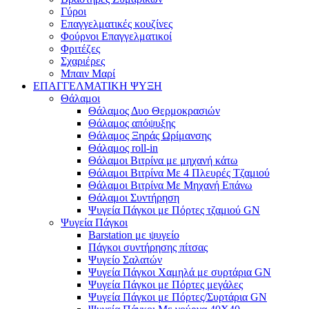
Γύροι
Επαγγελματικές κουζίνες
Φούρνοι Επαγγελματικοί
Φριτέζες
Σχαριέρες
Μπαιν Μαρί
ΕΠΑΓΓΕΛΜΑΤΙΚΗ ΨΥΞΗ
Θάλαμοι
Θάλαμος Δυο Θερμοκρασιών
Θάλαμος απόψυξης
Θάλαμος Ξηράς Ωρίμανσης
Θάλαμος roll-in
Θάλαμοι Βιτρίνα με μηχανή κάτω
Θάλαμοι Βιτρίνα Με 4 Πλευρές Τζαμιού
Θάλαμοι Βιτρίνα Με Μηχανή Επάνω
Θάλαμοι Συντήρηση
Ψυγεία Πάγκοι με Πόρτες τζαμιού GN
Ψυγεία Πάγκοι
Barstation με ψυγείο
Πάγκοι συντήρησης πίτσας
Ψυγείο Σαλατών
Ψυγεία Πάγκοι Χαμηλά με συρτάρια GN
Ψυγεία Πάγκοι με Πόρτες μεγάλες
Ψυγεία Πάγκοι με Πόρτες/Συρτάρια GN