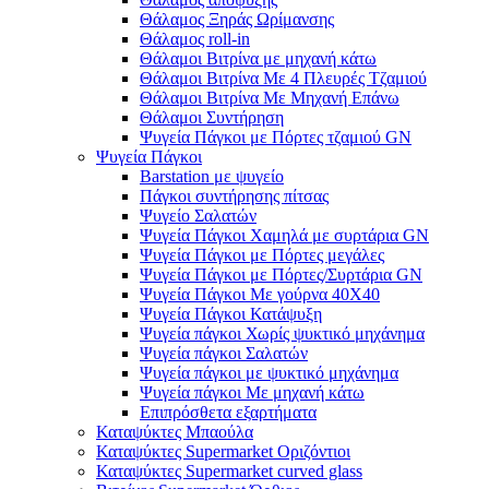
Θάλαμος Ξηράς Ωρίμανσης
Θάλαμος roll-in
Θάλαμοι Βιτρίνα με μηχανή κάτω
Θάλαμοι Βιτρίνα Με 4 Πλευρές Τζαμιού
Θάλαμοι Βιτρίνα Με Μηχανή Επάνω
Θάλαμοι Συντήρηση
Ψυγεία Πάγκοι με Πόρτες τζαμιού GN
Ψυγεία Πάγκοι
Barstation με ψυγείο
Πάγκοι συντήρησης πίτσας
Ψυγείο Σαλατών
Ψυγεία Πάγκοι Χαμηλά με συρτάρια GN
Ψυγεία Πάγκοι με Πόρτες μεγάλες
Ψυγεία Πάγκοι με Πόρτες/Συρτάρια GN
Ψυγεία Πάγκοι Με γούρνα 40Χ40
Ψυγεία Πάγκοι Κατάψυξη
Ψυγεία πάγκοι Χωρίς ψυκτικό μηχάνημα
Ψυγεία πάγκοι Σαλατών
Ψυγεία πάγκοι με ψυκτικό μηχάνημα
Ψυγεία πάγκοι Με μηχανή κάτω
Επιπρόσθετα εξαρτήματα
Καταψύκτες Μπαούλα
Καταψύκτες Supermarket Οριζόντιοι
Καταψύκτες Supermarket curved glass