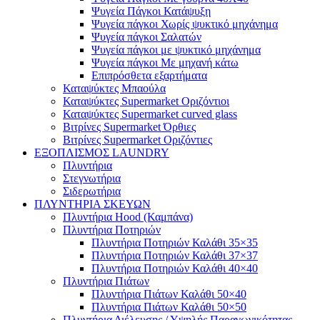
Ψυγεία Πάγκοι Κατάψυξη
Ψυγεία πάγκοι Χωρίς ψυκτικό μηχάνημα
Ψυγεία πάγκοι Σαλατών
Ψυγεία πάγκοι με ψυκτικό μηχάνημα
Ψυγεία πάγκοι Με μηχανή κάτω
Επιπρόσθετα εξαρτήματα
Καταψύκτες Μπαούλα
Καταψύκτες Supermarket Οριζόντιοι
Καταψύκτες Supermarket curved glass
Βιτρίνες Supermarket Όρθιες
Βιτρίνες Supermarket Οριζόντιες
ΕΞΟΠΛΙΣΜΟΣ LAUNDRY
Πλυντήρια
Στεγνωτήρια
Σιδερωτήρια
ΠΛΥΝΤΗΡΙΑ ΣΚΕΥΩΝ
Πλυντήρια Hood (Καμπάνα)
Πλυντήρια Ποτηριών
Πλυντήρια Ποτηριών Καλάθι 35×35
Πλυντήρια Ποτηριών Καλάθι 37×37
Πλυντήρια Ποτηριών Καλάθι 40×40
Πλυντήρια Πιάτων
Πλυντήρια Πιάτων Καλάθι 50×40
Πλυντήρια Πιάτων Καλάθι 50×50
Πλυντήρια Διέλευσης / Υψηλής Παραγωγικότητας