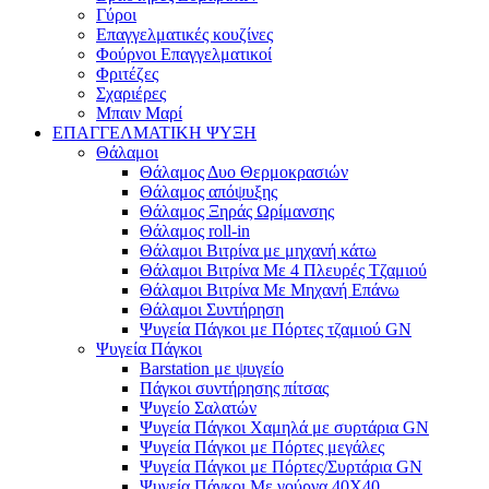
Γύροι
Επαγγελματικές κουζίνες
Φούρνοι Επαγγελματικοί
Φριτέζες
Σχαριέρες
Μπαιν Μαρί
ΕΠΑΓΓΕΛΜΑΤΙΚΗ ΨΥΞΗ
Θάλαμοι
Θάλαμος Δυο Θερμοκρασιών
Θάλαμος απόψυξης
Θάλαμος Ξηράς Ωρίμανσης
Θάλαμος roll-in
Θάλαμοι Βιτρίνα με μηχανή κάτω
Θάλαμοι Βιτρίνα Με 4 Πλευρές Τζαμιού
Θάλαμοι Βιτρίνα Με Μηχανή Επάνω
Θάλαμοι Συντήρηση
Ψυγεία Πάγκοι με Πόρτες τζαμιού GN
Ψυγεία Πάγκοι
Barstation με ψυγείο
Πάγκοι συντήρησης πίτσας
Ψυγείο Σαλατών
Ψυγεία Πάγκοι Χαμηλά με συρτάρια GN
Ψυγεία Πάγκοι με Πόρτες μεγάλες
Ψυγεία Πάγκοι με Πόρτες/Συρτάρια GN
Ψυγεία Πάγκοι Με γούρνα 40Χ40