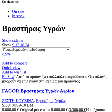
Stock status
On sale
In stock
Βραστήρας Υγρών
Show sidebar
Show
9
12
18
24
-59%
Add to compare
Quick view
Add to wishlist
Επιλογή
Αυτό το προϊόν έχει πολλαπλές παραλλαγές. Οι επιλογές
μπορούν να επιλεγούν στη σελίδα του προϊόντος
FAGOR Βραστήρας Υγρών Αερίου
ΖΕΣΤΗ ΚΟΥΖΙΝΑ
,
Βραστήρας Υγρών
SKU:
MG9-10 BM
8.000,00
€
Original price was: 8.000,00 €.
3.300,00
€
Η τρέχουσα