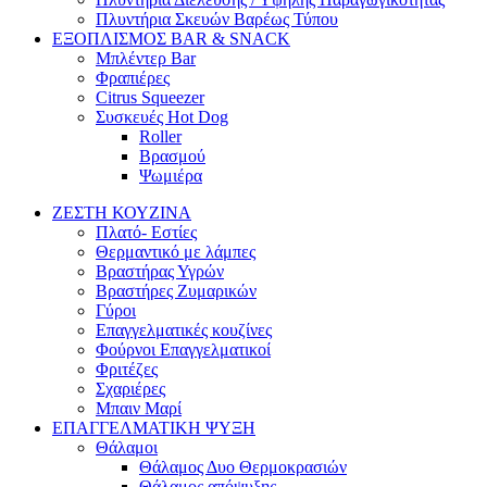
Πλυντήρια Σκευών Βαρέως Τύπου
ΕΞΟΠΛΙΣΜΟΣ BAR & SNACK
Μπλέντερ Bar
Φραπιέρες
Citrus Squeezer
Συσκευές Hot Dog
Roller
Βρασμού
Ψωμιέρα
ΖΕΣΤΗ ΚΟΥΖΙΝΑ
Πλατό- Εστίες
Θερμαντικό με λάμπες
Βραστήρας Υγρών
Βραστήρες Ζυμαρικών
Γύροι
Επαγγελματικές κουζίνες
Φούρνοι Επαγγελματικοί
Φριτέζες
Σχαριέρες
Μπαιν Μαρί
ΕΠΑΓΓΕΛΜΑΤΙΚΗ ΨΥΞΗ
Θάλαμοι
Θάλαμος Δυο Θερμοκρασιών
Θάλαμος απόψυξης