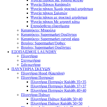
Ψυγεία Πάγκοι Με γούρνα 40Χ40
Ψυγεία Πάγκοι Κατάψυξη
Ψυγεία πάγκοι Χωρίς ψυκτικό μηχάνημα
Ψυγεία πάγκοι Σαλατών
Ψυγεία πάγκοι με ψυκτικό μηχάνημα
Ψυγεία πάγκοι Με μηχανή κάτω
Επιπρόσθετα εξαρτήματα
Καταψύκτες Μπαούλα
Καταψύκτες Supermarket Οριζόντιοι
Καταψύκτες Supermarket curved glass
Βιτρίνες Supermarket Όρθιες
Βιτρίνες Supermarket Οριζόντιες
ΕΞΟΠΛΙΣΜΟΣ LAUNDRY
Πλυντήρια
Στεγνωτήρια
Σιδερωτήρια
ΠΛΥΝΤΗΡΙΑ ΣΚΕΥΩΝ
Πλυντήρια Hood (Καμπάνα)
Πλυντήρια Ποτηριών
Πλυντήρια Ποτηριών Καλάθι 35×35
Πλυντήρια Ποτηριών Καλάθι 37×37
Πλυντήρια Ποτηριών Καλάθι 40×40
Πλυντήρια Πιάτων
Πλυντήρια Πιάτων Καλάθι 50×40
Πλυντήρια Πιάτων Καλάθι 50×50