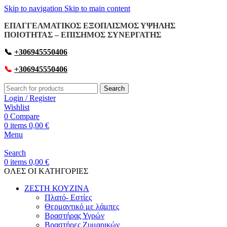
Skip to navigation
Skip to main content
ΕΠΑΓΓΕΛΜΑΤΙΚΟΣ ΕΞΟΠΛΙΣΜΟΣ ΥΨΗΛΗΣ
ΠΟΙΟΤΗΤΑΣ – ΕΠΙΣΗΜΟΣ ΣΥΝΕΡΓΑΤΗΣ
📞
+306945550406
📞
+306945550406
Search
Login / Register
Wishlist
0
Compare
0
items
0,00
€
Menu
Search
0
items
0,00
€
OΛΕΣ ΟΙ ΚΑΤΗΓΟΡΙΕΣ
ΖΕΣΤΗ ΚΟΥΖΙΝΑ
Πλατό- Εστίες
Θερμαντικό με λάμπες
Βραστήρας Υγρών
Βραστήρες Ζυμαρικών