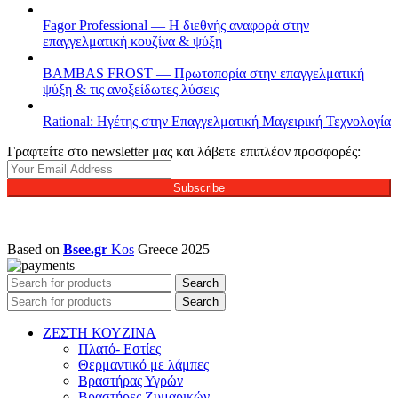
Fagor Professional — Η διεθνής αναφορά στην
επαγγελματική κουζίνα & ψύξη
BAMBAS FROST — Πρωτοπορία στην επαγγελματική
ψύξη & τις ανοξείδωτες λύσεις
Rational: Ηγέτης στην Επαγγελματική Μαγειρική Τεχνολογία
Γραφτείτε στο newsletter μας και λάβετε επιπλέον προσφορές:
Subscribe
Based on
Bsee.gr
Kos
Greece
2025
Search
Search
ΖΕΣΤΗ ΚΟΥΖΙΝΑ
Πλατό- Εστίες
Θερμαντικό με λάμπες
Βραστήρας Υγρών
Βραστήρες Ζυμαρικών