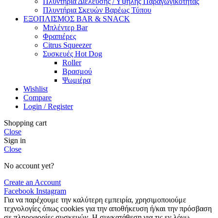
Πλυντήρια Διέλευσης / Υψηλής Παραγωγικότητας
Πλυντήρια Σκευών Βαρέως Τύπου
ΕΞΟΠΛΙΣΜΟΣ BAR & SNACK
Μπλέντερ Bar
Φραπιέρες
Citrus Squeezer
Συσκευές Hot Dog
Roller
Βρασμού
Ψωμιέρα
Wishlist
Compare
Login / Register
Shopping cart
Close
Sign in
Close
No account yet?
Create an Account
Facebook
Instagram
Για να παρέχουμε την καλύτερη εμπειρία, χρησιμοποιούμε
τεχνολογίες όπως cookies για την αποθήκευση ή/και την πρόσβαση
σε πληροφορίες συσκευών. Η συγκατάθεση για τις εν λόγω