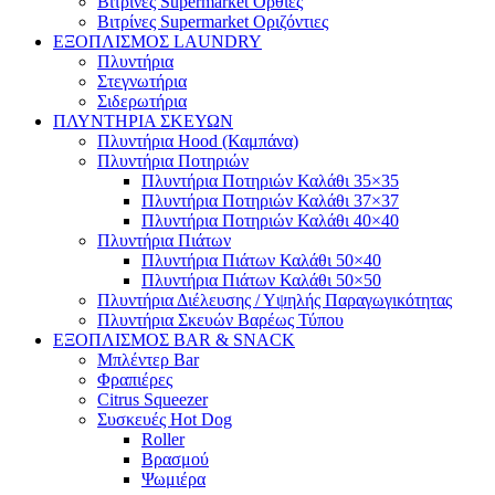
Βιτρίνες Supermarket Όρθιες
Βιτρίνες Supermarket Οριζόντιες
ΕΞΟΠΛΙΣΜΟΣ LAUNDRY
Πλυντήρια
Στεγνωτήρια
Σιδερωτήρια
ΠΛΥΝΤΗΡΙΑ ΣΚΕΥΩΝ
Πλυντήρια Hood (Καμπάνα)
Πλυντήρια Ποτηριών
Πλυντήρια Ποτηριών Καλάθι 35×35
Πλυντήρια Ποτηριών Καλάθι 37×37
Πλυντήρια Ποτηριών Καλάθι 40×40
Πλυντήρια Πιάτων
Πλυντήρια Πιάτων Καλάθι 50×40
Πλυντήρια Πιάτων Καλάθι 50×50
Πλυντήρια Διέλευσης / Υψηλής Παραγωγικότητας
Πλυντήρια Σκευών Βαρέως Τύπου
ΕΞΟΠΛΙΣΜΟΣ BAR & SNACK
Μπλέντερ Bar
Φραπιέρες
Citrus Squeezer
Συσκευές Hot Dog
Roller
Βρασμού
Ψωμιέρα