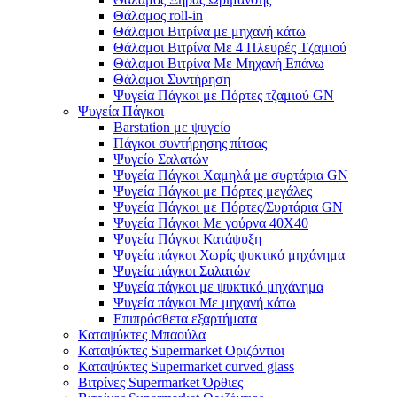
Θάλαμος roll-in
Θάλαμοι Βιτρίνα με μηχανή κάτω
Θάλαμοι Βιτρίνα Με 4 Πλευρές Τζαμιού
Θάλαμοι Βιτρίνα Με Μηχανή Επάνω
Θάλαμοι Συντήρηση
Ψυγεία Πάγκοι με Πόρτες τζαμιού GN
Ψυγεία Πάγκοι
Barstation με ψυγείο
Πάγκοι συντήρησης πίτσας
Ψυγείο Σαλατών
Ψυγεία Πάγκοι Χαμηλά με συρτάρια GN
Ψυγεία Πάγκοι με Πόρτες μεγάλες
Ψυγεία Πάγκοι με Πόρτες/Συρτάρια GN
Ψυγεία Πάγκοι Με γούρνα 40Χ40
Ψυγεία Πάγκοι Κατάψυξη
Ψυγεία πάγκοι Χωρίς ψυκτικό μηχάνημα
Ψυγεία πάγκοι Σαλατών
Ψυγεία πάγκοι με ψυκτικό μηχάνημα
Ψυγεία πάγκοι Με μηχανή κάτω
Επιπρόσθετα εξαρτήματα
Καταψύκτες Μπαούλα
Καταψύκτες Supermarket Οριζόντιοι
Καταψύκτες Supermarket curved glass
Βιτρίνες Supermarket Όρθιες