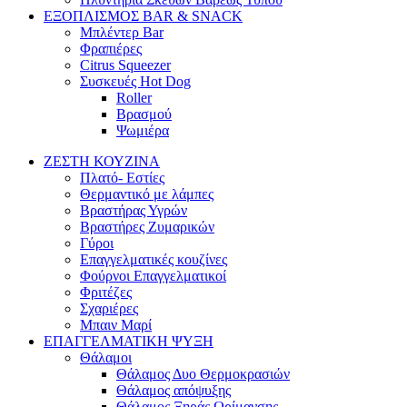
ΕΞΟΠΛΙΣΜΟΣ BAR & SNACK
Μπλέντερ Bar
Φραπιέρες
Citrus Squeezer
Συσκευές Hot Dog
Roller
Βρασμού
Ψωμιέρα
ΖΕΣΤΗ ΚΟΥΖΙΝΑ
Πλατό- Εστίες
Θερμαντικό με λάμπες
Βραστήρας Υγρών
Βραστήρες Ζυμαρικών
Γύροι
Επαγγελματικές κουζίνες
Φούρνοι Επαγγελματικοί
Φριτέζες
Σχαριέρες
Μπαιν Μαρί
ΕΠΑΓΓΕΛΜΑΤΙΚΗ ΨΥΞΗ
Θάλαμοι
Θάλαμος Δυο Θερμοκρασιών
Θάλαμος απόψυξης
Θάλαμος Ξηράς Ωρίμανσης