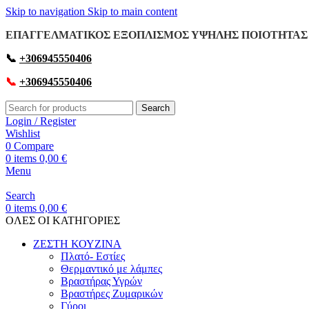
Skip to navigation
Skip to main content
ΕΠΑΓΓΕΛΜΑΤΙΚΟΣ ΕΞΟΠΛΙΣΜΟΣ ΥΨΗΛΗΣ ΠΟΙΟΤΗΤΑΣ 
📞
+306945550406
📞
+306945550406
Search
Login / Register
Wishlist
0
Compare
0
items
0,00
€
Menu
Search
0
items
0,00
€
OΛΕΣ ΟΙ ΚΑΤΗΓΟΡΙΕΣ
ΖΕΣΤΗ ΚΟΥΖΙΝΑ
Πλατό- Εστίες
Θερμαντικό με λάμπες
Βραστήρας Υγρών
Βραστήρες Ζυμαρικών
Γύροι