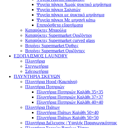
Ψυγεία πάγκοι Χωρίς ψυκτικό μηχάνημα
Ψυγεία πάγκοι Σαλατών
Ψυγεία πάγκοι με ψυκτικό μηχάνημα
Ψυγεία πάγκοι Με μηχανή κάτω
Επιπρόσθετα εξαρτήματα
Καταψύκτες Μπαούλα
Καταψύκτες Supermarket Οριζόντιοι
Καταψύκτες Supermarket curved glass
Βιτρίνες Supermarket Όρθιες
Βιτρίνες Supermarket Οριζόντιες
ΕΞΟΠΛΙΣΜΟΣ LAUNDRY
Πλυντήρια
Στεγνωτήρια
Σιδερωτήρια
ΠΛΥΝΤΗΡΙΑ ΣΚΕΥΩΝ
Πλυντήρια Hood (Καμπάνα)
Πλυντήρια Ποτηριών
Πλυντήρια Ποτηριών Καλάθι 35×35
Πλυντήρια Ποτηριών Καλάθι 37×37
Πλυντήρια Ποτηριών Καλάθι 40×40
Πλυντήρια Πιάτων
Πλυντήρια Πιάτων Καλάθι 50×40
Πλυντήρια Πιάτων Καλάθι 50×50
Πλυντήρια Διέλευσης / Υψηλής Παραγωγικότητας
Πλυντήρια Σκευών Βαρέως Τύπου