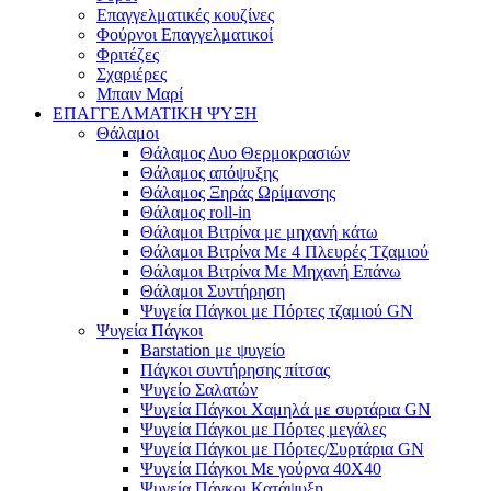
Επαγγελματικές κουζίνες
Φούρνοι Επαγγελματικοί
Φριτέζες
Σχαριέρες
Μπαιν Μαρί
ΕΠΑΓΓΕΛΜΑΤΙΚΗ ΨΥΞΗ
Θάλαμοι
Θάλαμος Δυο Θερμοκρασιών
Θάλαμος απόψυξης
Θάλαμος Ξηράς Ωρίμανσης
Θάλαμος roll-in
Θάλαμοι Βιτρίνα με μηχανή κάτω
Θάλαμοι Βιτρίνα Με 4 Πλευρές Τζαμιού
Θάλαμοι Βιτρίνα Με Μηχανή Επάνω
Θάλαμοι Συντήρηση
Ψυγεία Πάγκοι με Πόρτες τζαμιού GN
Ψυγεία Πάγκοι
Barstation με ψυγείο
Πάγκοι συντήρησης πίτσας
Ψυγείο Σαλατών
Ψυγεία Πάγκοι Χαμηλά με συρτάρια GN
Ψυγεία Πάγκοι με Πόρτες μεγάλες
Ψυγεία Πάγκοι με Πόρτες/Συρτάρια GN
Ψυγεία Πάγκοι Με γούρνα 40Χ40
Ψυγεία Πάγκοι Κατάψυξη