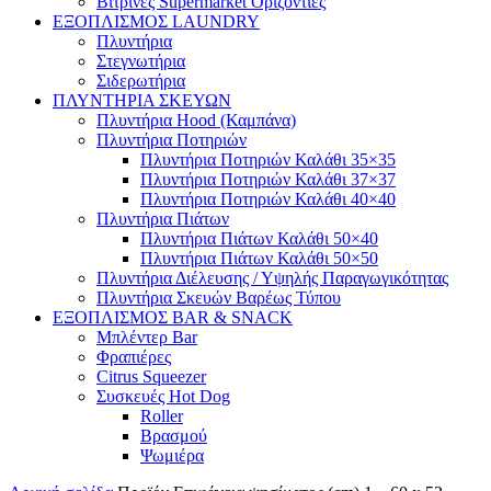
Βιτρίνες Supermarket Οριζόντιες
ΕΞΟΠΛΙΣΜΟΣ LAUNDRY
Πλυντήρια
Στεγνωτήρια
Σιδερωτήρια
ΠΛΥΝΤΗΡΙΑ ΣΚΕΥΩΝ
Πλυντήρια Hood (Καμπάνα)
Πλυντήρια Ποτηριών
Πλυντήρια Ποτηριών Καλάθι 35×35
Πλυντήρια Ποτηριών Καλάθι 37×37
Πλυντήρια Ποτηριών Καλάθι 40×40
Πλυντήρια Πιάτων
Πλυντήρια Πιάτων Καλάθι 50×40
Πλυντήρια Πιάτων Καλάθι 50×50
Πλυντήρια Διέλευσης / Υψηλής Παραγωγικότητας
Πλυντήρια Σκευών Βαρέως Τύπου
ΕΞΟΠΛΙΣΜΟΣ BAR & SNACK
Μπλέντερ Bar
Φραπιέρες
Citrus Squeezer
Συσκευές Hot Dog
Roller
Βρασμού
Ψωμιέρα