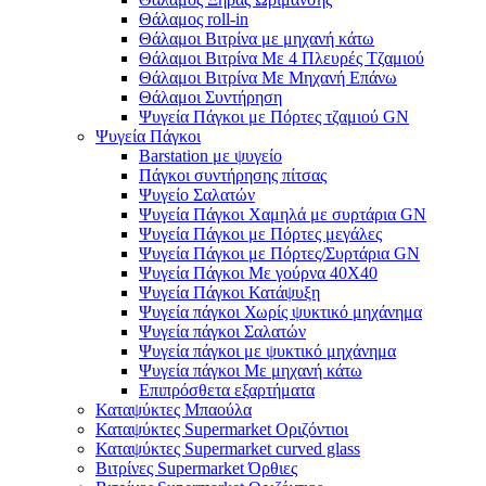
Θάλαμος roll-in
Θάλαμοι Βιτρίνα με μηχανή κάτω
Θάλαμοι Βιτρίνα Με 4 Πλευρές Τζαμιού
Θάλαμοι Βιτρίνα Με Μηχανή Επάνω
Θάλαμοι Συντήρηση
Ψυγεία Πάγκοι με Πόρτες τζαμιού GN
Ψυγεία Πάγκοι
Barstation με ψυγείο
Πάγκοι συντήρησης πίτσας
Ψυγείο Σαλατών
Ψυγεία Πάγκοι Χαμηλά με συρτάρια GN
Ψυγεία Πάγκοι με Πόρτες μεγάλες
Ψυγεία Πάγκοι με Πόρτες/Συρτάρια GN
Ψυγεία Πάγκοι Με γούρνα 40Χ40
Ψυγεία Πάγκοι Κατάψυξη
Ψυγεία πάγκοι Χωρίς ψυκτικό μηχάνημα
Ψυγεία πάγκοι Σαλατών
Ψυγεία πάγκοι με ψυκτικό μηχάνημα
Ψυγεία πάγκοι Με μηχανή κάτω
Επιπρόσθετα εξαρτήματα
Καταψύκτες Μπαούλα
Καταψύκτες Supermarket Οριζόντιοι
Καταψύκτες Supermarket curved glass
Βιτρίνες Supermarket Όρθιες