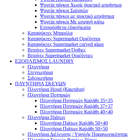
Ψυγεία πάγκοι Χωρίς ψυκτικό μηχάνημα
Ψυγεία πάγκοι Σαλατών
Ψυγεία πάγκοι με ψυκτικό μηχάνημα
Ψυγεία πάγκοι Με μηχανή κάτω
Επιπρόσθετα εξαρτήματα
Καταψύκτες Μπαούλα
Καταψύκτες Supermarket Οριζόντιοι
Καταψύκτες Supermarket curved glass
Βιτρίνες Supermarket Όρθιες
Βιτρίνες Supermarket Οριζόντιες
ΕΞΟΠΛΙΣΜΟΣ LAUNDRY
Πλυντήρια
Στεγνωτήρια
Σιδερωτήρια
ΠΛΥΝΤΗΡΙΑ ΣΚΕΥΩΝ
Πλυντήρια Hood (Καμπάνα)
Πλυντήρια Ποτηριών
Πλυντήρια Ποτηριών Καλάθι 35×35
Πλυντήρια Ποτηριών Καλάθι 37×37
Πλυντήρια Ποτηριών Καλάθι 40×40
Πλυντήρια Πιάτων
Πλυντήρια Πιάτων Καλάθι 50×40
Πλυντήρια Πιάτων Καλάθι 50×50
Πλυντήρια Διέλευσης / Υψηλής Παραγωγικότητας
Πλυντήρια Σκευών Βαρέως Τύπου