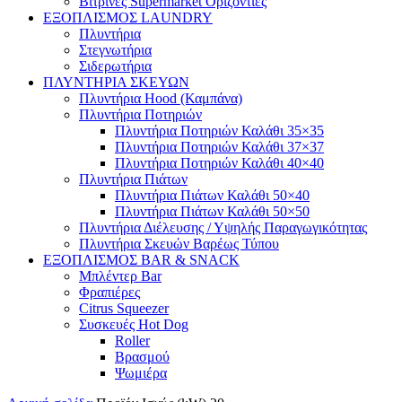
Βιτρίνες Supermarket Οριζόντιες
ΕΞΟΠΛΙΣΜΟΣ LAUNDRY
Πλυντήρια
Στεγνωτήρια
Σιδερωτήρια
ΠΛΥΝΤΗΡΙΑ ΣΚΕΥΩΝ
Πλυντήρια Hood (Καμπάνα)
Πλυντήρια Ποτηριών
Πλυντήρια Ποτηριών Καλάθι 35×35
Πλυντήρια Ποτηριών Καλάθι 37×37
Πλυντήρια Ποτηριών Καλάθι 40×40
Πλυντήρια Πιάτων
Πλυντήρια Πιάτων Καλάθι 50×40
Πλυντήρια Πιάτων Καλάθι 50×50
Πλυντήρια Διέλευσης / Υψηλής Παραγωγικότητας
Πλυντήρια Σκευών Βαρέως Τύπου
ΕΞΟΠΛΙΣΜΟΣ BAR & SNACK
Μπλέντερ Bar
Φραπιέρες
Citrus Squeezer
Συσκευές Hot Dog
Roller
Βρασμού
Ψωμιέρα