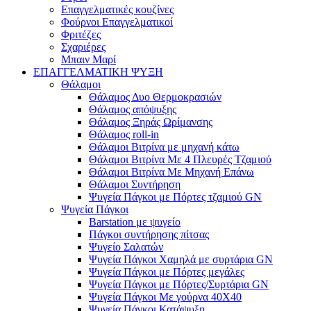
Επαγγελματικές κουζίνες
Φούρνοι Επαγγελματικοί
Φριτέζες
Σχαριέρες
Μπαιν Μαρί
ΕΠΑΓΓΕΛΜΑΤΙΚΗ ΨΥΞΗ
Θάλαμοι
Θάλαμος Δυο Θερμοκρασιών
Θάλαμος απόψυξης
Θάλαμος Ξηράς Ωρίμανσης
Θάλαμος roll-in
Θάλαμοι Βιτρίνα με μηχανή κάτω
Θάλαμοι Βιτρίνα Με 4 Πλευρές Τζαμιού
Θάλαμοι Βιτρίνα Με Μηχανή Επάνω
Θάλαμοι Συντήρηση
Ψυγεία Πάγκοι με Πόρτες τζαμιού GN
Ψυγεία Πάγκοι
Barstation με ψυγείο
Πάγκοι συντήρησης πίτσας
Ψυγείο Σαλατών
Ψυγεία Πάγκοι Χαμηλά με συρτάρια GN
Ψυγεία Πάγκοι με Πόρτες μεγάλες
Ψυγεία Πάγκοι με Πόρτες/Συρτάρια GN
Ψυγεία Πάγκοι Με γούρνα 40Χ40
Ψυγεία Πάγκοι Κατάψυξη