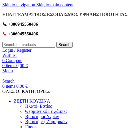
Skip to navigation
Skip to main content
ΕΠΑΓΓΕΛΜΑΤΙΚΟΣ ΕΞΟΠΛΙΣΜΟΣ ΥΨΗΛΗΣ ΠΟΙΟΤΗΤΑΣ 
📞
+306945550406
📞
+306945550406
Search
Login / Register
Wishlist
0
Compare
0
items
0,00
€
Menu
Search
0
items
0,00
€
OΛΕΣ ΟΙ ΚΑΤΗΓΟΡΙΕΣ
ΖΕΣΤΗ ΚΟΥΖΙΝΑ
Πλατό- Εστίες
Θερμαντικό με λάμπες
Βραστήρας Υγρών
Βραστήρες Ζυμαρικών
Γύροι