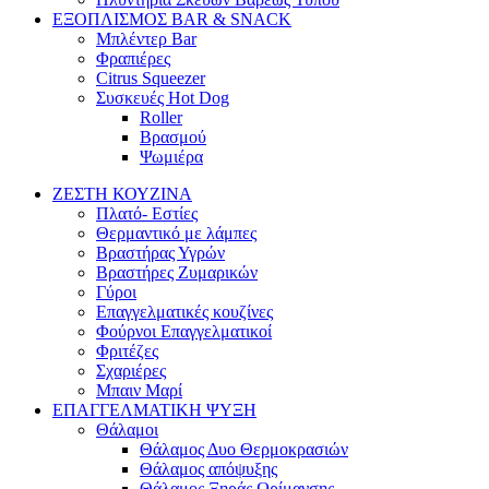
ΕΞΟΠΛΙΣΜΟΣ BAR & SNACK
Μπλέντερ Bar
Φραπιέρες
Citrus Squeezer
Συσκευές Hot Dog
Roller
Βρασμού
Ψωμιέρα
ΖΕΣΤΗ ΚΟΥΖΙΝΑ
Πλατό- Εστίες
Θερμαντικό με λάμπες
Βραστήρας Υγρών
Βραστήρες Ζυμαρικών
Γύροι
Επαγγελματικές κουζίνες
Φούρνοι Επαγγελματικοί
Φριτέζες
Σχαριέρες
Μπαιν Μαρί
ΕΠΑΓΓΕΛΜΑΤΙΚΗ ΨΥΞΗ
Θάλαμοι
Θάλαμος Δυο Θερμοκρασιών
Θάλαμος απόψυξης
Θάλαμος Ξηράς Ωρίμανσης