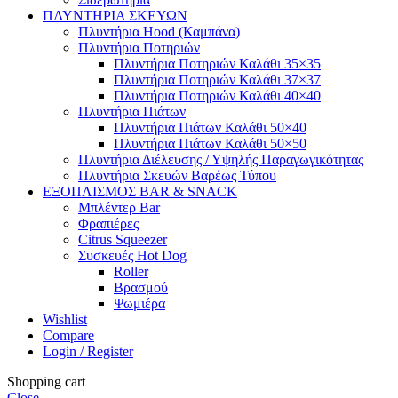
ΠΛΥΝΤΗΡΙΑ ΣΚΕΥΩΝ
Πλυντήρια Hood (Καμπάνα)
Πλυντήρια Ποτηριών
Πλυντήρια Ποτηριών Καλάθι 35×35
Πλυντήρια Ποτηριών Καλάθι 37×37
Πλυντήρια Ποτηριών Καλάθι 40×40
Πλυντήρια Πιάτων
Πλυντήρια Πιάτων Καλάθι 50×40
Πλυντήρια Πιάτων Καλάθι 50×50
Πλυντήρια Διέλευσης / Υψηλής Παραγωγικότητας
Πλυντήρια Σκευών Βαρέως Τύπου
ΕΞΟΠΛΙΣΜΟΣ BAR & SNACK
Μπλέντερ Bar
Φραπιέρες
Citrus Squeezer
Συσκευές Hot Dog
Roller
Βρασμού
Ψωμιέρα
Wishlist
Compare
Login / Register
Shopping cart
Close