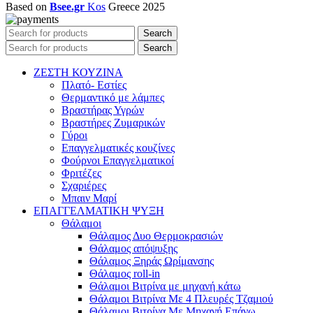
Based on
Bsee.gr
Kos
Greece
2025
Search
Search
ΖΕΣΤΗ ΚΟΥΖΙΝΑ
Πλατό- Εστίες
Θερμαντικό με λάμπες
Βραστήρας Υγρών
Βραστήρες Ζυμαρικών
Γύροι
Επαγγελματικές κουζίνες
Φούρνοι Επαγγελματικοί
Φριτέζες
Σχαριέρες
Μπαιν Μαρί
ΕΠΑΓΓΕΛΜΑΤΙΚΗ ΨΥΞΗ
Θάλαμοι
Θάλαμος Δυο Θερμοκρασιών
Θάλαμος απόψυξης
Θάλαμος Ξηράς Ωρίμανσης
Θάλαμος roll-in
Θάλαμοι Βιτρίνα με μηχανή κάτω
Θάλαμοι Βιτρίνα Με 4 Πλευρές Τζαμιού
Θάλαμοι Βιτρίνα Με Μηχανή Επάνω