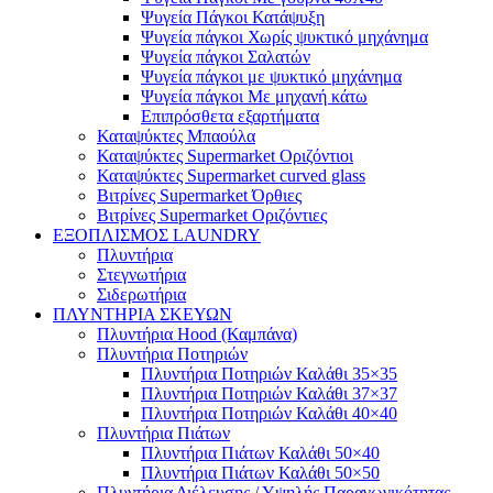
Ψυγεία Πάγκοι Κατάψυξη
Ψυγεία πάγκοι Χωρίς ψυκτικό μηχάνημα
Ψυγεία πάγκοι Σαλατών
Ψυγεία πάγκοι με ψυκτικό μηχάνημα
Ψυγεία πάγκοι Με μηχανή κάτω
Επιπρόσθετα εξαρτήματα
Καταψύκτες Μπαούλα
Καταψύκτες Supermarket Οριζόντιοι
Καταψύκτες Supermarket curved glass
Βιτρίνες Supermarket Όρθιες
Βιτρίνες Supermarket Οριζόντιες
ΕΞΟΠΛΙΣΜΟΣ LAUNDRY
Πλυντήρια
Στεγνωτήρια
Σιδερωτήρια
ΠΛΥΝΤΗΡΙΑ ΣΚΕΥΩΝ
Πλυντήρια Hood (Καμπάνα)
Πλυντήρια Ποτηριών
Πλυντήρια Ποτηριών Καλάθι 35×35
Πλυντήρια Ποτηριών Καλάθι 37×37
Πλυντήρια Ποτηριών Καλάθι 40×40
Πλυντήρια Πιάτων
Πλυντήρια Πιάτων Καλάθι 50×40
Πλυντήρια Πιάτων Καλάθι 50×50
Πλυντήρια Διέλευσης / Υψηλής Παραγωγικότητας