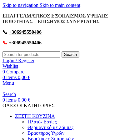
Skip to navigation
Skip to main content
ΕΠΑΓΓΕΛΜΑΤΙΚΟΣ ΕΞΟΠΛΙΣΜΟΣ ΥΨΗΛΗΣ
ΠΟΙΟΤΗΤΑΣ – ΕΠΙΣΗΜΟΣ ΣΥΝΕΡΓΑΤΗΣ
📞
+306945550406
📞
+306945550406
Search
Login / Register
Wishlist
0
Compare
0
items
0,00
€
Menu
Search
0
items
0,00
€
OΛΕΣ ΟΙ ΚΑΤΗΓΟΡΙΕΣ
ΖΕΣΤΗ ΚΟΥΖΙΝΑ
Πλατό- Εστίες
Θερμαντικό με λάμπες
Βραστήρας Υγρών
Βραστήρες Ζυμαρικών