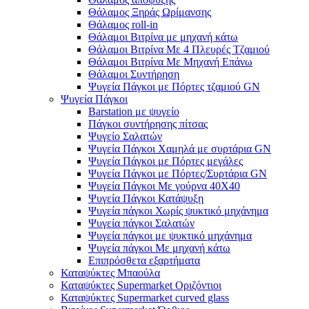
Θάλαμος Ξηράς Ωρίμανσης
Θάλαμος roll-in
Θάλαμοι Βιτρίνα με μηχανή κάτω
Θάλαμοι Βιτρίνα Με 4 Πλευρές Τζαμιού
Θάλαμοι Βιτρίνα Με Μηχανή Επάνω
Θάλαμοι Συντήρηση
Ψυγεία Πάγκοι με Πόρτες τζαμιού GN
Ψυγεία Πάγκοι
Barstation με ψυγείο
Πάγκοι συντήρησης πίτσας
Ψυγείο Σαλατών
Ψυγεία Πάγκοι Χαμηλά με συρτάρια GN
Ψυγεία Πάγκοι με Πόρτες μεγάλες
Ψυγεία Πάγκοι με Πόρτες/Συρτάρια GN
Ψυγεία Πάγκοι Με γούρνα 40Χ40
Ψυγεία Πάγκοι Κατάψυξη
Ψυγεία πάγκοι Χωρίς ψυκτικό μηχάνημα
Ψυγεία πάγκοι Σαλατών
Ψυγεία πάγκοι με ψυκτικό μηχάνημα
Ψυγεία πάγκοι Με μηχανή κάτω
Επιπρόσθετα εξαρτήματα
Καταψύκτες Μπαούλα
Καταψύκτες Supermarket Οριζόντιοι
Καταψύκτες Supermarket curved glass