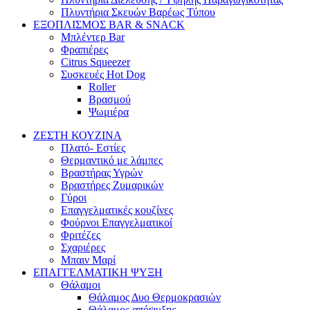
Πλυντήρια Σκευών Βαρέως Τύπου
ΕΞΟΠΛΙΣΜΟΣ BAR & SNACK
Μπλέντερ Bar
Φραπιέρες
Citrus Squeezer
Συσκευές Hot Dog
Roller
Βρασμού
Ψωμιέρα
ΖΕΣΤΗ ΚΟΥΖΙΝΑ
Πλατό- Εστίες
Θερμαντικό με λάμπες
Βραστήρας Υγρών
Βραστήρες Ζυμαρικών
Γύροι
Επαγγελματικές κουζίνες
Φούρνοι Επαγγελματικοί
Φριτέζες
Σχαριέρες
Μπαιν Μαρί
ΕΠΑΓΓΕΛΜΑΤΙΚΗ ΨΥΞΗ
Θάλαμοι
Θάλαμος Δυο Θερμοκρασιών
Θάλαμος απόψυξης