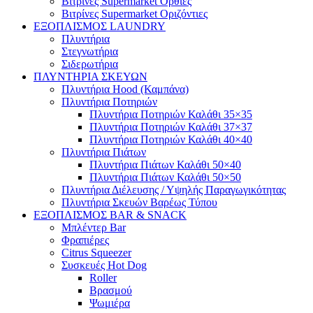
Βιτρίνες Supermarket Όρθιες
Βιτρίνες Supermarket Οριζόντιες
ΕΞΟΠΛΙΣΜΟΣ LAUNDRY
Πλυντήρια
Στεγνωτήρια
Σιδερωτήρια
ΠΛΥΝΤΗΡΙΑ ΣΚΕΥΩΝ
Πλυντήρια Hood (Καμπάνα)
Πλυντήρια Ποτηριών
Πλυντήρια Ποτηριών Καλάθι 35×35
Πλυντήρια Ποτηριών Καλάθι 37×37
Πλυντήρια Ποτηριών Καλάθι 40×40
Πλυντήρια Πιάτων
Πλυντήρια Πιάτων Καλάθι 50×40
Πλυντήρια Πιάτων Καλάθι 50×50
Πλυντήρια Διέλευσης / Υψηλής Παραγωγικότητας
Πλυντήρια Σκευών Βαρέως Τύπου
ΕΞΟΠΛΙΣΜΟΣ BAR & SNACK
Μπλέντερ Bar
Φραπιέρες
Citrus Squeezer
Συσκευές Hot Dog
Roller
Βρασμού
Ψωμιέρα