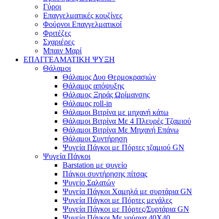
Γύροι
Επαγγελματικές κουζίνες
Φούρνοι Επαγγελματικοί
Φριτέζες
Σχαριέρες
Μπαιν Μαρί
ΕΠΑΓΓΕΛΜΑΤΙΚΗ ΨΥΞΗ
Θάλαμοι
Θάλαμος Δυο Θερμοκρασιών
Θάλαμος απόψυξης
Θάλαμος Ξηράς Ωρίμανσης
Θάλαμος roll-in
Θάλαμοι Βιτρίνα με μηχανή κάτω
Θάλαμοι Βιτρίνα Με 4 Πλευρές Τζαμιού
Θάλαμοι Βιτρίνα Με Μηχανή Επάνω
Θάλαμοι Συντήρηση
Ψυγεία Πάγκοι με Πόρτες τζαμιού GN
Ψυγεία Πάγκοι
Barstation με ψυγείο
Πάγκοι συντήρησης πίτσας
Ψυγείο Σαλατών
Ψυγεία Πάγκοι Χαμηλά με συρτάρια GN
Ψυγεία Πάγκοι με Πόρτες μεγάλες
Ψυγεία Πάγκοι με Πόρτες/Συρτάρια GN
Ψυγεία Πάγκοι Με γούρνα 40Χ40