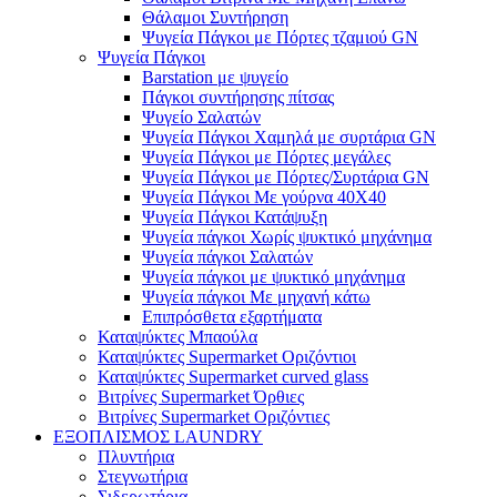
Θάλαμοι Συντήρηση
Ψυγεία Πάγκοι με Πόρτες τζαμιού GN
Ψυγεία Πάγκοι
Barstation με ψυγείο
Πάγκοι συντήρησης πίτσας
Ψυγείο Σαλατών
Ψυγεία Πάγκοι Χαμηλά με συρτάρια GN
Ψυγεία Πάγκοι με Πόρτες μεγάλες
Ψυγεία Πάγκοι με Πόρτες/Συρτάρια GN
Ψυγεία Πάγκοι Με γούρνα 40Χ40
Ψυγεία Πάγκοι Κατάψυξη
Ψυγεία πάγκοι Χωρίς ψυκτικό μηχάνημα
Ψυγεία πάγκοι Σαλατών
Ψυγεία πάγκοι με ψυκτικό μηχάνημα
Ψυγεία πάγκοι Με μηχανή κάτω
Επιπρόσθετα εξαρτήματα
Καταψύκτες Μπαούλα
Καταψύκτες Supermarket Οριζόντιοι
Καταψύκτες Supermarket curved glass
Βιτρίνες Supermarket Όρθιες
Βιτρίνες Supermarket Οριζόντιες
ΕΞΟΠΛΙΣΜΟΣ LAUNDRY
Πλυντήρια
Στεγνωτήρια
Σιδερωτήρια