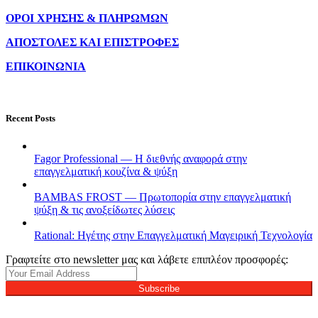
ΟΡΟΙ ΧΡΗΣΗΣ & ΠΛΗΡΩΜΩΝ
ΑΠΟΣΤΟΛΕΣ ΚΑΙ ΕΠΙΣΤΡΟΦΕΣ
ΕΠΙΚΟΙΝΩΝΙΑ
Recent Posts
Fagor Professional — Η διεθνής αναφορά στην
επαγγελματική κουζίνα & ψύξη
BAMBAS FROST — Πρωτοπορία στην επαγγελματική
ψύξη & τις ανοξείδωτες λύσεις
Rational: Ηγέτης στην Επαγγελματική Μαγειρική Τεχνολογία
Γραφτείτε στο newsletter μας και λάβετε επιπλέον προσφορές:
Subscribe