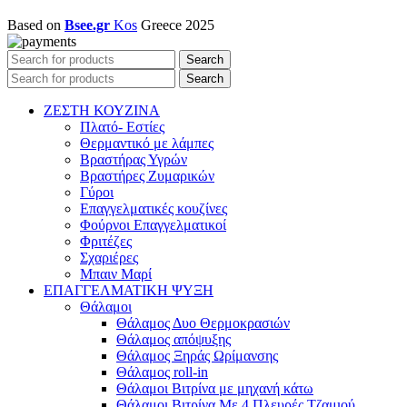
Based on
Bsee.gr
Kos
Greece
2025
Search
Search
ΖΕΣΤΗ ΚΟΥΖΙΝΑ
Πλατό- Εστίες
Θερμαντικό με λάμπες
Βραστήρας Υγρών
Βραστήρες Ζυμαρικών
Γύροι
Επαγγελματικές κουζίνες
Φούρνοι Επαγγελματικοί
Φριτέζες
Σχαριέρες
Μπαιν Μαρί
ΕΠΑΓΓΕΛΜΑΤΙΚΗ ΨΥΞΗ
Θάλαμοι
Θάλαμος Δυο Θερμοκρασιών
Θάλαμος απόψυξης
Θάλαμος Ξηράς Ωρίμανσης
Θάλαμος roll-in
Θάλαμοι Βιτρίνα με μηχανή κάτω
Θάλαμοι Βιτρίνα Με 4 Πλευρές Τζαμιού