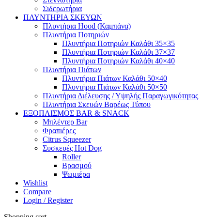
Σιδερωτήρια
ΠΛΥΝΤΗΡΙΑ ΣΚΕΥΩΝ
Πλυντήρια Hood (Καμπάνα)
Πλυντήρια Ποτηριών
Πλυντήρια Ποτηριών Καλάθι 35×35
Πλυντήρια Ποτηριών Καλάθι 37×37
Πλυντήρια Ποτηριών Καλάθι 40×40
Πλυντήρια Πιάτων
Πλυντήρια Πιάτων Καλάθι 50×40
Πλυντήρια Πιάτων Καλάθι 50×50
Πλυντήρια Διέλευσης / Υψηλής Παραγωγικότητας
Πλυντήρια Σκευών Βαρέως Τύπου
ΕΞΟΠΛΙΣΜΟΣ BAR & SNACK
Μπλέντερ Bar
Φραπιέρες
Citrus Squeezer
Συσκευές Hot Dog
Roller
Βρασμού
Ψωμιέρα
Wishlist
Compare
Login / Register
Shopping cart