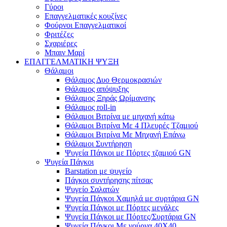
Γύροι
Επαγγελματικές κουζίνες
Φούρνοι Επαγγελματικοί
Φριτέζες
Σχαριέρες
Μπαιν Μαρί
ΕΠΑΓΓΕΛΜΑΤΙΚΗ ΨΥΞΗ
Θάλαμοι
Θάλαμος Δυο Θερμοκρασιών
Θάλαμος απόψυξης
Θάλαμος Ξηράς Ωρίμανσης
Θάλαμος roll-in
Θάλαμοι Βιτρίνα με μηχανή κάτω
Θάλαμοι Βιτρίνα Με 4 Πλευρές Τζαμιού
Θάλαμοι Βιτρίνα Με Μηχανή Επάνω
Θάλαμοι Συντήρηση
Ψυγεία Πάγκοι με Πόρτες τζαμιού GN
Ψυγεία Πάγκοι
Barstation με ψυγείο
Πάγκοι συντήρησης πίτσας
Ψυγείο Σαλατών
Ψυγεία Πάγκοι Χαμηλά με συρτάρια GN
Ψυγεία Πάγκοι με Πόρτες μεγάλες
Ψυγεία Πάγκοι με Πόρτες/Συρτάρια GN
Ψυγεία Πάγκοι Με γούρνα 40Χ40