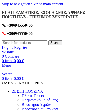
Skip to navigation
Skip to main content
ΕΠΑΓΓΕΛΜΑΤΙΚΟΣ ΕΞΟΠΛΙΣΜΟΣ ΥΨΗΛΗΣ
ΠΟΙΟΤΗΤΑΣ – ΕΠΙΣΗΜΟΣ ΣΥΝΕΡΓΑΤΗΣ
📞
+306945550406
📞
+306945550406
Search
Login / Register
Wishlist
0
Compare
0
items
0,00
€
Menu
Search
0
items
0,00
€
OΛΕΣ ΟΙ ΚΑΤΗΓΟΡΙΕΣ
ΖΕΣΤΗ ΚΟΥΖΙΝΑ
Πλατό- Εστίες
Θερμαντικό με λάμπες
Βραστήρας Υγρών
Βραστήρες Ζυμαρικών