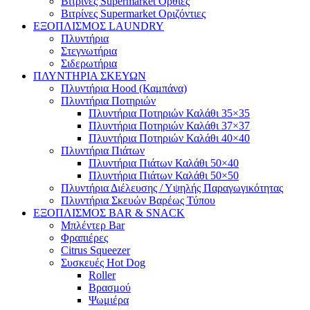
Βιτρίνες Supermarket Όρθιες
Βιτρίνες Supermarket Οριζόντιες
ΕΞΟΠΛΙΣΜΟΣ LAUNDRY
Πλυντήρια
Στεγνωτήρια
Σιδερωτήρια
ΠΛΥΝΤΗΡΙΑ ΣΚΕΥΩΝ
Πλυντήρια Hood (Καμπάνα)
Πλυντήρια Ποτηριών
Πλυντήρια Ποτηριών Καλάθι 35×35
Πλυντήρια Ποτηριών Καλάθι 37×37
Πλυντήρια Ποτηριών Καλάθι 40×40
Πλυντήρια Πιάτων
Πλυντήρια Πιάτων Καλάθι 50×40
Πλυντήρια Πιάτων Καλάθι 50×50
Πλυντήρια Διέλευσης / Υψηλής Παραγωγικότητας
Πλυντήρια Σκευών Βαρέως Τύπου
ΕΞΟΠΛΙΣΜΟΣ BAR & SNACK
Μπλέντερ Bar
Φραπιέρες
Citrus Squeezer
Συσκευές Hot Dog
Roller
Βρασμού
Ψωμιέρα