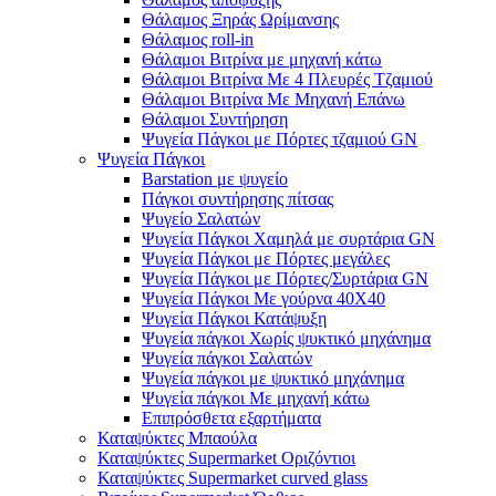
Θάλαμος Ξηράς Ωρίμανσης
Θάλαμος roll-in
Θάλαμοι Βιτρίνα με μηχανή κάτω
Θάλαμοι Βιτρίνα Με 4 Πλευρές Τζαμιού
Θάλαμοι Βιτρίνα Με Μηχανή Επάνω
Θάλαμοι Συντήρηση
Ψυγεία Πάγκοι με Πόρτες τζαμιού GN
Ψυγεία Πάγκοι
Barstation με ψυγείο
Πάγκοι συντήρησης πίτσας
Ψυγείο Σαλατών
Ψυγεία Πάγκοι Χαμηλά με συρτάρια GN
Ψυγεία Πάγκοι με Πόρτες μεγάλες
Ψυγεία Πάγκοι με Πόρτες/Συρτάρια GN
Ψυγεία Πάγκοι Με γούρνα 40Χ40
Ψυγεία Πάγκοι Κατάψυξη
Ψυγεία πάγκοι Χωρίς ψυκτικό μηχάνημα
Ψυγεία πάγκοι Σαλατών
Ψυγεία πάγκοι με ψυκτικό μηχάνημα
Ψυγεία πάγκοι Με μηχανή κάτω
Επιπρόσθετα εξαρτήματα
Καταψύκτες Μπαούλα
Καταψύκτες Supermarket Οριζόντιοι
Καταψύκτες Supermarket curved glass