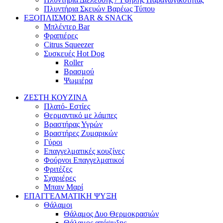
Πλυντήρια Σκευών Βαρέως Τύπου
ΕΞΟΠΛΙΣΜΟΣ BAR & SNACK
Μπλέντερ Bar
Φραπιέρες
Citrus Squeezer
Συσκευές Hot Dog
Roller
Βρασμού
Ψωμιέρα
ΖΕΣΤΗ ΚΟΥΖΙΝΑ
Πλατό- Εστίες
Θερμαντικό με λάμπες
Βραστήρας Υγρών
Βραστήρες Ζυμαρικών
Γύροι
Επαγγελματικές κουζίνες
Φούρνοι Επαγγελματικοί
Φριτέζες
Σχαριέρες
Μπαιν Μαρί
ΕΠΑΓΓΕΛΜΑΤΙΚΗ ΨΥΞΗ
Θάλαμοι
Θάλαμος Δυο Θερμοκρασιών
Θάλαμος απόψυξης