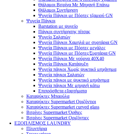
Θάλαμοι Βιτρίνα Με Μηχανή Επάνω
Θάλαμοι Συντήρηση
Ψυγεία Πάγκοι με Πόρτες τζαμιού GN
Ψυγεία Πάγκοι
Barstation με ψυγείο
Πάγκοι συντήρησης πίτσας
Ψυγείο Σαλατών
Ψυγεία Πάγκοι Χαμηλά με συρτάρια GN
Ψυγεία Πάγκοι με Πόρτες μεγάλες
Ψυγεία Πάγκοι με Πόρτες/Συρτάρια GN
Ψυγεία Πάγκοι Με γούρνα 40Χ40
Ψυγεία Πάγκοι Κατάψυξη
Ψυγεία πάγκοι Χωρίς ψυκτικό μηχάνημα
Ψυγεία πάγκοι Σαλατών
Ψυγεία πάγκοι με ψυκτικό μηχάνημα
Ψυγεία πάγκοι Με μηχανή κάτω
Επιπρόσθετα εξαρτήματα
Καταψύκτες Μπαούλα
Καταψύκτες Supermarket Οριζόντιοι
Καταψύκτες Supermarket curved glass
Βιτρίνες Supermarket Όρθιες
Βιτρίνες Supermarket Οριζόντιες
ΕΞΟΠΛΙΣΜΟΣ LAUNDRY
Πλυντήρια
Στεγνωτήρια