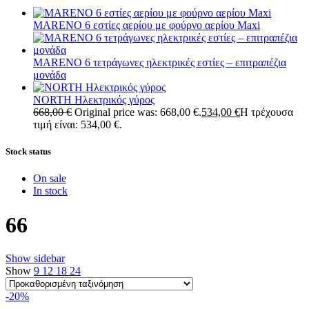
MARENO 6 εστίες αερίου με φούρνο αερίου Maxi
MARENO 6 τετράγωνες ηλεκτρικές εστίες – επιτραπέζια
μονάδα
NORTH Ηλεκτρικός γύρος
668,00
€
Original price was: 668,00 €.
534,00
€
Η τρέχουσα
τιμή είναι: 534,00 €.
Stock status
On sale
In stock
66
Show sidebar
Show
9
12
18
24
-20%