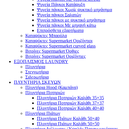
Ψυγεία Πάγκοι Κατάψυξη
Ψυγεία πάγκοι Χωρίς ψυκτικό μηχάνημα
Ψυγεία πάγκοι Σαλατών
Ψυγεία πάγκοι με ψυκτικό μηχάνημα
Ψυγεία πάγκοι Με μηχανή κάτω
Επιπρόσθετα εξαρτήματα
Καταψύκτες Μπαούλα
Καταψύκτες Supermarket Οριζόντιοι
Καταψύκτες Supermarket curved glass
Βιτρίνες Supermarket Όρθιες
Βιτρίνες Supermarket Οριζόντιες
ΕΞΟΠΛΙΣΜΟΣ LAUNDRY
Πλυντήρια
Στεγνωτήρια
Σιδερωτήρια
ΠΛΥΝΤΗΡΙΑ ΣΚΕΥΩΝ
Πλυντήρια Hood (Καμπάνα)
Πλυντήρια Ποτηριών
Πλυντήρια Ποτηριών Καλάθι 35×35
Πλυντήρια Ποτηριών Καλάθι 37×37
Πλυντήρια Ποτηριών Καλάθι 40×40
Πλυντήρια Πιάτων
Πλυντήρια Πιάτων Καλάθι 50×40
Πλυντήρια Πιάτων Καλάθι 50×50
Πλυντήρια Διέλευσης / Υψηλής Παραγωγικότητας