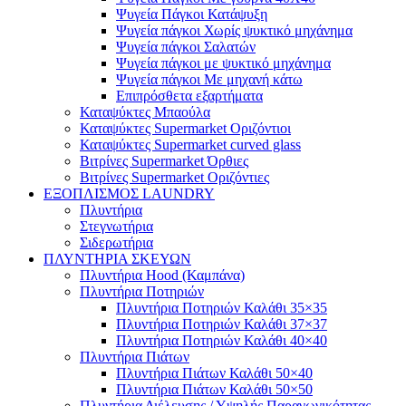
Ψυγεία Πάγκοι Κατάψυξη
Ψυγεία πάγκοι Χωρίς ψυκτικό μηχάνημα
Ψυγεία πάγκοι Σαλατών
Ψυγεία πάγκοι με ψυκτικό μηχάνημα
Ψυγεία πάγκοι Με μηχανή κάτω
Επιπρόσθετα εξαρτήματα
Καταψύκτες Μπαούλα
Καταψύκτες Supermarket Οριζόντιοι
Καταψύκτες Supermarket curved glass
Βιτρίνες Supermarket Όρθιες
Βιτρίνες Supermarket Οριζόντιες
ΕΞΟΠΛΙΣΜΟΣ LAUNDRY
Πλυντήρια
Στεγνωτήρια
Σιδερωτήρια
ΠΛΥΝΤΗΡΙΑ ΣΚΕΥΩΝ
Πλυντήρια Hood (Καμπάνα)
Πλυντήρια Ποτηριών
Πλυντήρια Ποτηριών Καλάθι 35×35
Πλυντήρια Ποτηριών Καλάθι 37×37
Πλυντήρια Ποτηριών Καλάθι 40×40
Πλυντήρια Πιάτων
Πλυντήρια Πιάτων Καλάθι 50×40
Πλυντήρια Πιάτων Καλάθι 50×50
Πλυντήρια Διέλευσης / Υψηλής Παραγωγικότητας