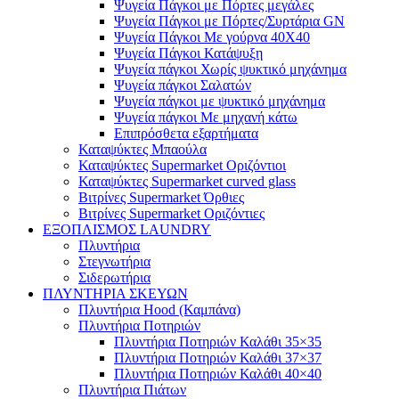
Ψυγεία Πάγκοι με Πόρτες μεγάλες
Ψυγεία Πάγκοι με Πόρτες/Συρτάρια GN
Ψυγεία Πάγκοι Με γούρνα 40Χ40
Ψυγεία Πάγκοι Κατάψυξη
Ψυγεία πάγκοι Χωρίς ψυκτικό μηχάνημα
Ψυγεία πάγκοι Σαλατών
Ψυγεία πάγκοι με ψυκτικό μηχάνημα
Ψυγεία πάγκοι Με μηχανή κάτω
Επιπρόσθετα εξαρτήματα
Καταψύκτες Μπαούλα
Καταψύκτες Supermarket Οριζόντιοι
Καταψύκτες Supermarket curved glass
Βιτρίνες Supermarket Όρθιες
Βιτρίνες Supermarket Οριζόντιες
ΕΞΟΠΛΙΣΜΟΣ LAUNDRY
Πλυντήρια
Στεγνωτήρια
Σιδερωτήρια
ΠΛΥΝΤΗΡΙΑ ΣΚΕΥΩΝ
Πλυντήρια Hood (Καμπάνα)
Πλυντήρια Ποτηριών
Πλυντήρια Ποτηριών Καλάθι 35×35
Πλυντήρια Ποτηριών Καλάθι 37×37
Πλυντήρια Ποτηριών Καλάθι 40×40
Πλυντήρια Πιάτων