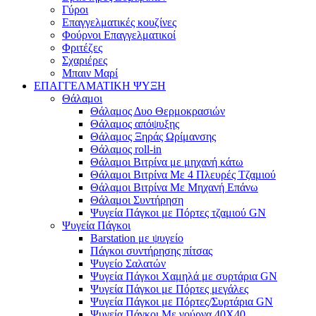
Γύροι
Επαγγελματικές κουζίνες
Φούρνοι Επαγγελματικοί
Φριτέζες
Σχαριέρες
Μπαιν Μαρί
ΕΠΑΓΓΕΛΜΑΤΙΚΗ ΨΥΞΗ
Θάλαμοι
Θάλαμος Δυο Θερμοκρασιών
Θάλαμος απόψυξης
Θάλαμος Ξηράς Ωρίμανσης
Θάλαμος roll-in
Θάλαμοι Βιτρίνα με μηχανή κάτω
Θάλαμοι Βιτρίνα Με 4 Πλευρές Τζαμιού
Θάλαμοι Βιτρίνα Με Μηχανή Επάνω
Θάλαμοι Συντήρηση
Ψυγεία Πάγκοι με Πόρτες τζαμιού GN
Ψυγεία Πάγκοι
Barstation με ψυγείο
Πάγκοι συντήρησης πίτσας
Ψυγείο Σαλατών
Ψυγεία Πάγκοι Χαμηλά με συρτάρια GN
Ψυγεία Πάγκοι με Πόρτες μεγάλες
Ψυγεία Πάγκοι με Πόρτες/Συρτάρια GN
Ψυγεία Πάγκοι Με γούρνα 40Χ40