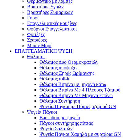
Θερμαντικό με λάμπες
Βραστήρας Υγρών
Βραστήρες Ζυμαρικών
Γύροι
Επαγγελματικές κουζίνες
Φούρνοι Επαγγελματικοί
Φριτέζες
Σχαριέρες
Μπαιν Μαρί
ΕΠΑΓΓΕΛΜΑΤΙΚΗ ΨΥΞΗ
Θάλαμοι
Θάλαμος Δυο Θερμοκρασιών
Θάλαμος απόψυξης
Θάλαμος Ξηράς Ωρίμανσης
Θάλαμος roll-in
Θάλαμοι Βιτρίνα με μηχανή κάτω
Θάλαμοι Βιτρίνα Με 4 Πλευρές Τζαμιού
Θάλαμοι Βιτρίνα Με Μηχανή Επάνω
Θάλαμοι Συντήρηση
Ψυγεία Πάγκοι με Πόρτες τζαμιού GN
Ψυγεία Πάγκοι
Barstation με ψυγείο
Πάγκοι συντήρησης πίτσας
Ψυγείο Σαλατών
Ψυγεία Πάγκοι Χαμηλά με συρτάρια GN