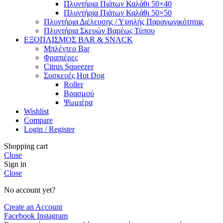
Πλυντήρια Πιάτων Καλάθι 50×40
Πλυντήρια Πιάτων Καλάθι 50×50
Πλυντήρια Διέλευσης / Υψηλής Παραγωγικότητας
Πλυντήρια Σκευών Βαρέως Τύπου
ΕΞΟΠΛΙΣΜΟΣ BAR & SNACK
Μπλέντερ Bar
Φραπιέρες
Citrus Squeezer
Συσκευές Hot Dog
Roller
Βρασμού
Ψωμιέρα
Wishlist
Compare
Login / Register
Shopping cart
Close
Sign in
Close
No account yet?
Create an Account
Facebook
Instagram