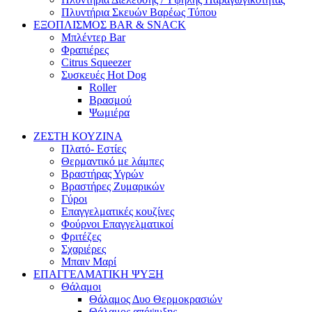
Πλυντήρια Σκευών Βαρέως Τύπου
ΕΞΟΠΛΙΣΜΟΣ BAR & SNACK
Μπλέντερ Bar
Φραπιέρες
Citrus Squeezer
Συσκευές Hot Dog
Roller
Βρασμού
Ψωμιέρα
ΖΕΣΤΗ ΚΟΥΖΙΝΑ
Πλατό- Εστίες
Θερμαντικό με λάμπες
Βραστήρας Υγρών
Βραστήρες Ζυμαρικών
Γύροι
Επαγγελματικές κουζίνες
Φούρνοι Επαγγελματικοί
Φριτέζες
Σχαριέρες
Μπαιν Μαρί
ΕΠΑΓΓΕΛΜΑΤΙΚΗ ΨΥΞΗ
Θάλαμοι
Θάλαμος Δυο Θερμοκρασιών
Θάλαμος απόψυξης