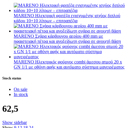
MARENO Ηλεκτρική φριτέζα ενισχυμένης ισχύος διπλού
κάδου 10+10 λίτρων – επιτραπέζια
MARENO Σχάρα κάρβουνου αερίου 400 mm με
ηφαιστειακή πέτρα και ανοξείδωτη σχάρα σε ανοιχτή βάση
MARENO Ηλεκτρικός φούρνος combi άμεσου ατμού 20 x
GN 1/1 με οθόνη αφής και αυτόματο σύστημα μαγειρέματος
Stock status
On sale
In stock
62,5
Show sidebar
Show
9
12
18
24