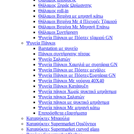
Θάλαμος Ξηράς Ωρίμανσης
Θάλαμος roll-in
Θάλαμοι Βιτρίνα με μηχανή κάτω
Θάλαμοι Βιτρίνα Με 4 Πλευρές Τζαμιού
Θάλαμοι Βιτρίνα Με Μηχανή Επάνω
Θάλαμοι Συντήρηση
Ψυγεία Πάγκοι με Πόρτες τζαμιού GN
Ψυγεία Πάγκοι
Barstation με ψυγείο
Πάγκοι συντήρησης πίτσας
Ψυγείο Σαλατών
Ψυγεία Πάγκοι Χαμηλά με συρτάρια GN
Ψυγεία Πάγκοι με Πόρτες μεγάλες
Ψυγεία Πάγκοι με Πόρτες/Συρτάρια GN
Ψυγεία Πάγκοι Με γούρνα 40Χ40
Ψυγεία Πάγκοι Κατάψυξη
Ψυγεία πάγκοι Χωρίς ψυκτικό μηχάνημα
Ψυγεία πάγκοι Σαλατών
Ψυγεία πάγκοι με ψυκτικό μηχάνημα
Ψυγεία πάγκοι Με μηχανή κάτω
Επιπρόσθετα εξαρτήματα
Καταψύκτες Μπαούλα
Καταψύκτες Supermarket Οριζόντιοι
Καταψύκτες Supermarket curved glass