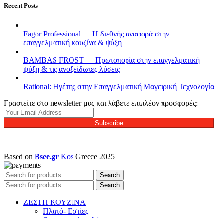
Recent Posts
Fagor Professional — Η διεθνής αναφορά στην
επαγγελματική κουζίνα & ψύξη
BAMBAS FROST — Πρωτοπορία στην επαγγελματική
ψύξη & τις ανοξείδωτες λύσεις
Rational: Ηγέτης στην Επαγγελματική Μαγειρική Τεχνολογία
Γραφτείτε στο newsletter μας και λάβετε επιπλέον προσφορές:
Subscribe
Based on
Bsee.gr
Kos
Greece
2025
Search
Search
ΖΕΣΤΗ ΚΟΥΖΙΝΑ
Πλατό- Εστίες