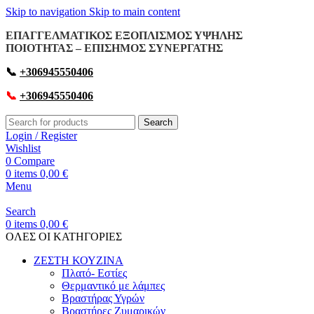
Skip to navigation
Skip to main content
ΕΠΑΓΓΕΛΜΑΤΙΚΟΣ ΕΞΟΠΛΙΣΜΟΣ ΥΨΗΛΗΣ
ΠΟΙΟΤΗΤΑΣ – ΕΠΙΣΗΜΟΣ ΣΥΝΕΡΓΑΤΗΣ
📞
+306945550406
📞
+306945550406
Search
Login / Register
Wishlist
0
Compare
0
items
0,00
€
Menu
Search
0
items
0,00
€
OΛΕΣ ΟΙ ΚΑΤΗΓΟΡΙΕΣ
ΖΕΣΤΗ ΚΟΥΖΙΝΑ
Πλατό- Εστίες
Θερμαντικό με λάμπες
Βραστήρας Υγρών
Βραστήρες Ζυμαρικών