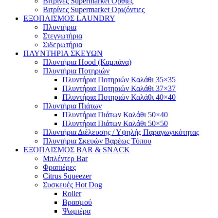
Βιτρίνες Supermarket Όρθιες
Βιτρίνες Supermarket Οριζόντιες
ΕΞΟΠΛΙΣΜΟΣ LAUNDRY
Πλυντήρια
Στεγνωτήρια
Σιδερωτήρια
ΠΛΥΝΤΗΡΙΑ ΣΚΕΥΩΝ
Πλυντήρια Hood (Καμπάνα)
Πλυντήρια Ποτηριών
Πλυντήρια Ποτηριών Καλάθι 35×35
Πλυντήρια Ποτηριών Καλάθι 37×37
Πλυντήρια Ποτηριών Καλάθι 40×40
Πλυντήρια Πιάτων
Πλυντήρια Πιάτων Καλάθι 50×40
Πλυντήρια Πιάτων Καλάθι 50×50
Πλυντήρια Διέλευσης / Υψηλής Παραγωγικότητας
Πλυντήρια Σκευών Βαρέως Τύπου
ΕΞΟΠΛΙΣΜΟΣ BAR & SNACK
Μπλέντερ Bar
Φραπιέρες
Citrus Squeezer
Συσκευές Hot Dog
Roller
Βρασμού
Ψωμιέρα