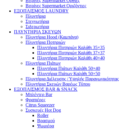
Βιτρίνες Supermarket Όρθιες
Βιτρίνες Supermarket Οριζόντιες
ΕΞΟΠΛΙΣΜΟΣ LAUNDRY
Πλυντήρια
Στεγνωτήρια
Σιδερωτήρια
ΠΛΥΝΤΗΡΙΑ ΣΚΕΥΩΝ
Πλυντήρια Hood (Καμπάνα)
Πλυντήρια Ποτηριών
Πλυντήρια Ποτηριών Καλάθι 35×35
Πλυντήρια Ποτηριών Καλάθι 37×37
Πλυντήρια Ποτηριών Καλάθι 40×40
Πλυντήρια Πιάτων
Πλυντήρια Πιάτων Καλάθι 50×40
Πλυντήρια Πιάτων Καλάθι 50×50
Πλυντήρια Διέλευσης / Υψηλής Παραγωγικότητας
Πλυντήρια Σκευών Βαρέως Τύπου
ΕΞΟΠΛΙΣΜΟΣ BAR & SNACK
Μπλέντερ Bar
Φραπιέρες
Citrus Squeezer
Συσκευές Hot Dog
Roller
Βρασμού
Ψωμιέρα