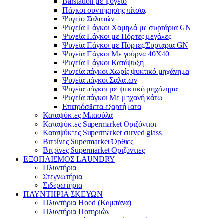
Barstation με ψυγείο
Πάγκοι συντήρησης πίτσας
Ψυγείο Σαλατών
Ψυγεία Πάγκοι Χαμηλά με συρτάρια GN
Ψυγεία Πάγκοι με Πόρτες μεγάλες
Ψυγεία Πάγκοι με Πόρτες/Συρτάρια GN
Ψυγεία Πάγκοι Με γούρνα 40Χ40
Ψυγεία Πάγκοι Κατάψυξη
Ψυγεία πάγκοι Χωρίς ψυκτικό μηχάνημα
Ψυγεία πάγκοι Σαλατών
Ψυγεία πάγκοι με ψυκτικό μηχάνημα
Ψυγεία πάγκοι Με μηχανή κάτω
Επιπρόσθετα εξαρτήματα
Καταψύκτες Μπαούλα
Καταψύκτες Supermarket Οριζόντιοι
Καταψύκτες Supermarket curved glass
Βιτρίνες Supermarket Όρθιες
Βιτρίνες Supermarket Οριζόντιες
ΕΞΟΠΛΙΣΜΟΣ LAUNDRY
Πλυντήρια
Στεγνωτήρια
Σιδερωτήρια
ΠΛΥΝΤΗΡΙΑ ΣΚΕΥΩΝ
Πλυντήρια Hood (Καμπάνα)
Πλυντήρια Ποτηριών