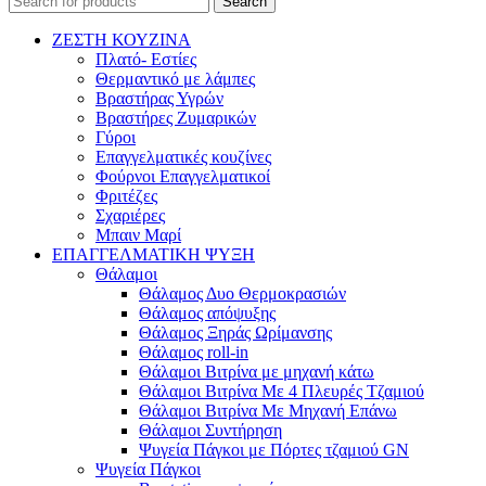
Search
ΖΕΣΤΗ ΚΟΥΖΙΝΑ
Πλατό- Εστίες
Θερμαντικό με λάμπες
Βραστήρας Υγρών
Βραστήρες Ζυμαρικών
Γύροι
Επαγγελματικές κουζίνες
Φούρνοι Επαγγελματικοί
Φριτέζες
Σχαριέρες
Μπαιν Μαρί
ΕΠΑΓΓΕΛΜΑΤΙΚΗ ΨΥΞΗ
Θάλαμοι
Θάλαμος Δυο Θερμοκρασιών
Θάλαμος απόψυξης
Θάλαμος Ξηράς Ωρίμανσης
Θάλαμος roll-in
Θάλαμοι Βιτρίνα με μηχανή κάτω
Θάλαμοι Βιτρίνα Με 4 Πλευρές Τζαμιού
Θάλαμοι Βιτρίνα Με Μηχανή Επάνω
Θάλαμοι Συντήρηση
Ψυγεία Πάγκοι με Πόρτες τζαμιού GN
Ψυγεία Πάγκοι