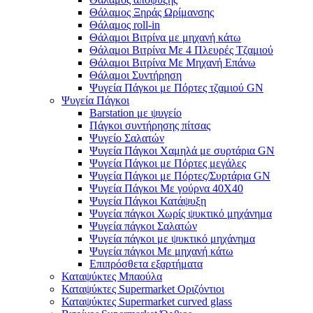
Θάλαμος Ξηράς Ωρίμανσης
Θάλαμος roll-in
Θάλαμοι Βιτρίνα με μηχανή κάτω
Θάλαμοι Βιτρίνα Με 4 Πλευρές Τζαμιού
Θάλαμοι Βιτρίνα Με Μηχανή Επάνω
Θάλαμοι Συντήρηση
Ψυγεία Πάγκοι με Πόρτες τζαμιού GN
Ψυγεία Πάγκοι
Barstation με ψυγείο
Πάγκοι συντήρησης πίτσας
Ψυγείο Σαλατών
Ψυγεία Πάγκοι Χαμηλά με συρτάρια GN
Ψυγεία Πάγκοι με Πόρτες μεγάλες
Ψυγεία Πάγκοι με Πόρτες/Συρτάρια GN
Ψυγεία Πάγκοι Με γούρνα 40Χ40
Ψυγεία Πάγκοι Κατάψυξη
Ψυγεία πάγκοι Χωρίς ψυκτικό μηχάνημα
Ψυγεία πάγκοι Σαλατών
Ψυγεία πάγκοι με ψυκτικό μηχάνημα
Ψυγεία πάγκοι Με μηχανή κάτω
Επιπρόσθετα εξαρτήματα
Καταψύκτες Μπαούλα
Καταψύκτες Supermarket Οριζόντιοι
Καταψύκτες Supermarket curved glass