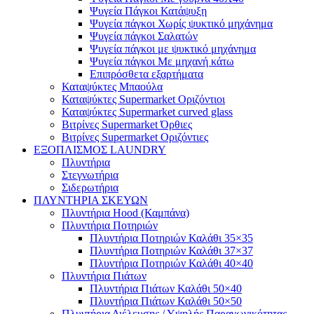
Ψυγεία Πάγκοι Κατάψυξη
Ψυγεία πάγκοι Χωρίς ψυκτικό μηχάνημα
Ψυγεία πάγκοι Σαλατών
Ψυγεία πάγκοι με ψυκτικό μηχάνημα
Ψυγεία πάγκοι Με μηχανή κάτω
Επιπρόσθετα εξαρτήματα
Καταψύκτες Μπαούλα
Καταψύκτες Supermarket Οριζόντιοι
Καταψύκτες Supermarket curved glass
Βιτρίνες Supermarket Όρθιες
Βιτρίνες Supermarket Οριζόντιες
ΕΞΟΠΛΙΣΜΟΣ LAUNDRY
Πλυντήρια
Στεγνωτήρια
Σιδερωτήρια
ΠΛΥΝΤΗΡΙΑ ΣΚΕΥΩΝ
Πλυντήρια Hood (Καμπάνα)
Πλυντήρια Ποτηριών
Πλυντήρια Ποτηριών Καλάθι 35×35
Πλυντήρια Ποτηριών Καλάθι 37×37
Πλυντήρια Ποτηριών Καλάθι 40×40
Πλυντήρια Πιάτων
Πλυντήρια Πιάτων Καλάθι 50×40
Πλυντήρια Πιάτων Καλάθι 50×50
Πλυντήρια Διέλευσης / Υψηλής Παραγωγικότητας