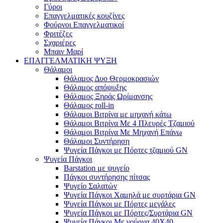
Γύροι
Επαγγελματικές κουζίνες
Φούρνοι Επαγγελματικοί
Φριτέζες
Σχαριέρες
Μπαιν Μαρί
ΕΠΑΓΓΕΛΜΑΤΙΚΗ ΨΥΞΗ
Θάλαμοι
Θάλαμος Δυο Θερμοκρασιών
Θάλαμος απόψυξης
Θάλαμος Ξηράς Ωρίμανσης
Θάλαμος roll-in
Θάλαμοι Βιτρίνα με μηχανή κάτω
Θάλαμοι Βιτρίνα Με 4 Πλευρές Τζαμιού
Θάλαμοι Βιτρίνα Με Μηχανή Επάνω
Θάλαμοι Συντήρηση
Ψυγεία Πάγκοι με Πόρτες τζαμιού GN
Ψυγεία Πάγκοι
Barstation με ψυγείο
Πάγκοι συντήρησης πίτσας
Ψυγείο Σαλατών
Ψυγεία Πάγκοι Χαμηλά με συρτάρια GN
Ψυγεία Πάγκοι με Πόρτες μεγάλες
Ψυγεία Πάγκοι με Πόρτες/Συρτάρια GN
Ψυγεία Πάγκοι Με γούρνα 40Χ40