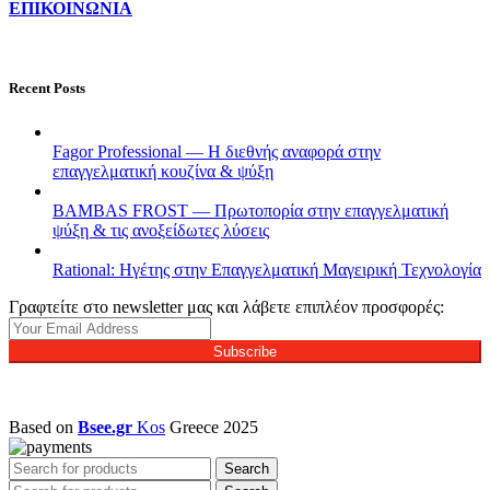
ΕΠΙΚΟΙΝΩΝΙΑ
Recent Posts
Fagor Professional — Η διεθνής αναφορά στην
επαγγελματική κουζίνα & ψύξη
BAMBAS FROST — Πρωτοπορία στην επαγγελματική
ψύξη & τις ανοξείδωτες λύσεις
Rational: Ηγέτης στην Επαγγελματική Μαγειρική Τεχνολογία
Γραφτείτε στο newsletter μας και λάβετε επιπλέον προσφορές:
Subscribe
Based on
Bsee.gr
Kos
Greece
2025
Search