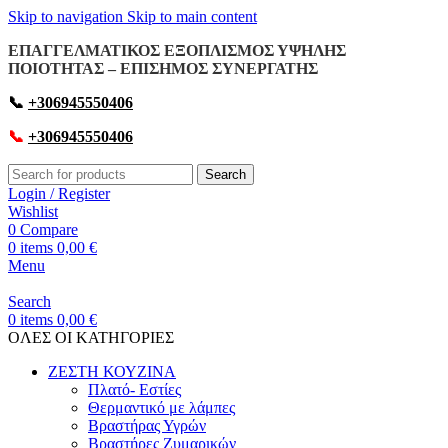
Skip to navigation
Skip to main content
ΕΠΑΓΓΕΛΜΑΤΙΚΟΣ ΕΞΟΠΛΙΣΜΟΣ ΥΨΗΛΗΣ
ΠΟΙΟΤΗΤΑΣ – ΕΠΙΣΗΜΟΣ ΣΥΝΕΡΓΑΤΗΣ
📞
+306945550406
📞
+306945550406
Search
Login / Register
Wishlist
0
Compare
0
items
0,00
€
Menu
Search
0
items
0,00
€
OΛΕΣ ΟΙ ΚΑΤΗΓΟΡΙΕΣ
ΖΕΣΤΗ ΚΟΥΖΙΝΑ
Πλατό- Εστίες
Θερμαντικό με λάμπες
Βραστήρας Υγρών
Βραστήρες Ζυμαρικών