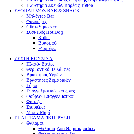
Πλυντήρια Σκευών Βαρέως Τύπου
ΕΞΟΠΛΙΣΜΟΣ BAR & SNACK
Μπλέντερ Bar
Φραπιέρες
Citrus Squeezer
Συσκευές Hot Dog
Roller
Βρασμού
Ψωμιέρα
ΖΕΣΤΗ ΚΟΥΖΙΝΑ
Πλατό- Εστίες
Θερμαντικό με λάμπες
Βραστήρας Υγρών
Βραστήρες Ζυμαρικών
Γύροι
Επαγγελματικές κουζίνες
Φούρνοι Επαγγελματικοί
Φριτέζες
Σχαριέρες
Μπαιν Μαρί
ΕΠΑΓΓΕΛΜΑΤΙΚΗ ΨΥΞΗ
Θάλαμοι
Θάλαμος Δυο Θερμοκρασιών
Θάλαμος απόψυξης