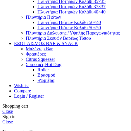
Πλυντήρια Ποτηριών Καλάθι 35×35
Πλυντήρια Ποτηριών Καλάθι 37×37
Πλυντήρια Ποτηριών Καλάθι 40×40
Πλυντήρια Πιάτων
Πλυντήρια Πιάτων Καλάθι 50×40
Πλυντήρια Πιάτων Καλάθι 50×50
Πλυντήρια Διέλευσης / Υψηλής Παραγωγικότητας
Πλυντήρια Σκευών Βαρέως Τύπου
ΕΞΟΠΛΙΣΜΟΣ BAR & SNACK
Μπλέντερ Bar
Φραπιέρες
Citrus Squeezer
Συσκευές Hot Dog
Roller
Βρασμού
Ψωμιέρα
Wishlist
Compare
Login / Register
Shopping cart
Close
Sign in
Close