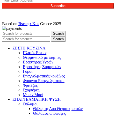
Subscribe
Based on
Bsee.gr
Kos
Greece
2025
Search
Search
ΖΕΣΤΗ ΚΟΥΖΙΝΑ
Πλατό- Εστίες
Θερμαντικό με λάμπες
Βραστήρας Υγρών
Βραστήρες Ζυμαρικών
Γύροι
Επαγγελματικές κουζίνες
Φούρνοι Επαγγελματικοί
Φριτέζες
Σχαριέρες
Μπαιν Μαρί
ΕΠΑΓΓΕΛΜΑΤΙΚΗ ΨΥΞΗ
Θάλαμοι
Θάλαμος Δυο Θερμοκρασιών
Θάλαμος απόψυξης