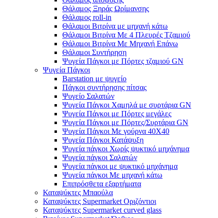
Θάλαμος Ξηράς Ωρίμανσης
Θάλαμος roll-in
Θάλαμοι Βιτρίνα με μηχανή κάτω
Θάλαμοι Βιτρίνα Με 4 Πλευρές Τζαμιού
Θάλαμοι Βιτρίνα Με Μηχανή Επάνω
Θάλαμοι Συντήρηση
Ψυγεία Πάγκοι με Πόρτες τζαμιού GN
Ψυγεία Πάγκοι
Barstation με ψυγείο
Πάγκοι συντήρησης πίτσας
Ψυγείο Σαλατών
Ψυγεία Πάγκοι Χαμηλά με συρτάρια GN
Ψυγεία Πάγκοι με Πόρτες μεγάλες
Ψυγεία Πάγκοι με Πόρτες/Συρτάρια GN
Ψυγεία Πάγκοι Με γούρνα 40Χ40
Ψυγεία Πάγκοι Κατάψυξη
Ψυγεία πάγκοι Χωρίς ψυκτικό μηχάνημα
Ψυγεία πάγκοι Σαλατών
Ψυγεία πάγκοι με ψυκτικό μηχάνημα
Ψυγεία πάγκοι Με μηχανή κάτω
Επιπρόσθετα εξαρτήματα
Καταψύκτες Μπαούλα
Καταψύκτες Supermarket Οριζόντιοι
Καταψύκτες Supermarket curved glass