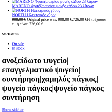
MARENO Φριτέζα αερίου μονής κάδου 23 λίτρων
NORTH Ηλεκτρικός γύρος
908,00
€
Original price was: 908,00 €.
726,00
€
Η τρέχουσα
τιμή είναι: 726,00 €.
Stock status
On sale
In stock
ανοξείδωτο ψυγείο|
επαγγελματικό ψυγείο|
συντήρηση|χαμηλός πάγκος|
ψυγείο πάγκος|ψυγείο πάγκος
συντήρηση
Show sidebar