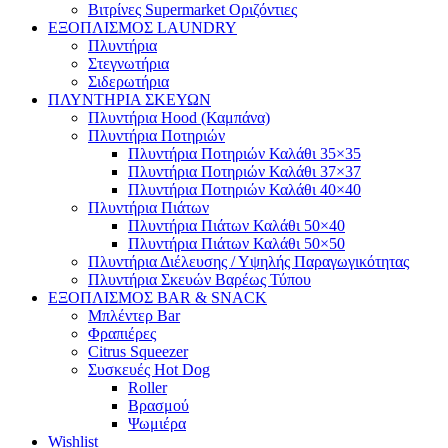
Βιτρίνες Supermarket Οριζόντιες
ΕΞΟΠΛΙΣΜΟΣ LAUNDRY
Πλυντήρια
Στεγνωτήρια
Σιδερωτήρια
ΠΛΥΝΤΗΡΙΑ ΣΚΕΥΩΝ
Πλυντήρια Hood (Καμπάνα)
Πλυντήρια Ποτηριών
Πλυντήρια Ποτηριών Καλάθι 35×35
Πλυντήρια Ποτηριών Καλάθι 37×37
Πλυντήρια Ποτηριών Καλάθι 40×40
Πλυντήρια Πιάτων
Πλυντήρια Πιάτων Καλάθι 50×40
Πλυντήρια Πιάτων Καλάθι 50×50
Πλυντήρια Διέλευσης / Υψηλής Παραγωγικότητας
Πλυντήρια Σκευών Βαρέως Τύπου
ΕΞΟΠΛΙΣΜΟΣ BAR & SNACK
Μπλέντερ Bar
Φραπιέρες
Citrus Squeezer
Συσκευές Hot Dog
Roller
Βρασμού
Ψωμιέρα
Wishlist