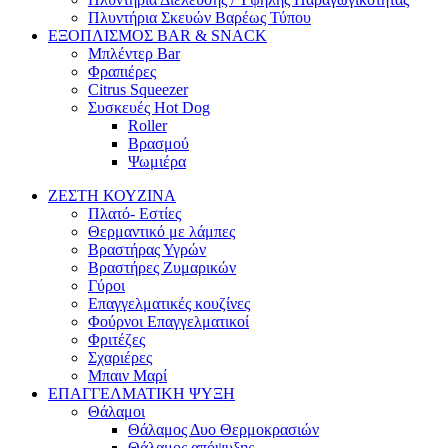
Πλυντήρια Σκευών Βαρέως Τύπου
ΕΞΟΠΛΙΣΜΟΣ BAR & SNACK
Μπλέντερ Bar
Φραπιέρες
Citrus Squeezer
Συσκευές Hot Dog
Roller
Βρασμού
Ψωμιέρα
ΖΕΣΤΗ ΚΟΥΖΙΝΑ
Πλατό- Εστίες
Θερμαντικό με λάμπες
Βραστήρας Υγρών
Βραστήρες Ζυμαρικών
Γύροι
Επαγγελματικές κουζίνες
Φούρνοι Επαγγελματικοί
Φριτέζες
Σχαριέρες
Μπαιν Μαρί
ΕΠΑΓΓΕΛΜΑΤΙΚΗ ΨΥΞΗ
Θάλαμοι
Θάλαμος Δυο Θερμοκρασιών
Θάλαμος απόψυξης