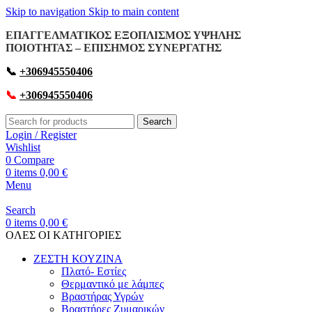
Skip to navigation
Skip to main content
ΕΠΑΓΓΕΛΜΑΤΙΚΟΣ ΕΞΟΠΛΙΣΜΟΣ ΥΨΗΛΗΣ
ΠΟΙΟΤΗΤΑΣ – ΕΠΙΣΗΜΟΣ ΣΥΝΕΡΓΑΤΗΣ
📞
+306945550406
📞
+306945550406
Search
Login / Register
Wishlist
0
Compare
0
items
0,00
€
Menu
Search
0
items
0,00
€
OΛΕΣ ΟΙ ΚΑΤΗΓΟΡΙΕΣ
ΖΕΣΤΗ ΚΟΥΖΙΝΑ
Πλατό- Εστίες
Θερμαντικό με λάμπες
Βραστήρας Υγρών
Βραστήρες Ζυμαρικών