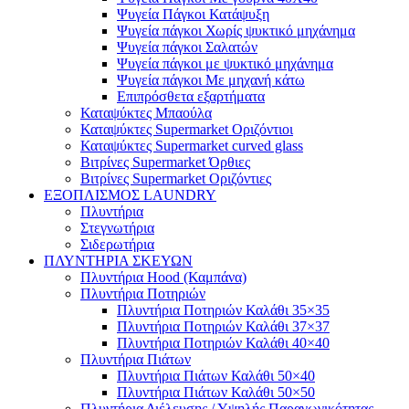
Ψυγεία Πάγκοι Κατάψυξη
Ψυγεία πάγκοι Χωρίς ψυκτικό μηχάνημα
Ψυγεία πάγκοι Σαλατών
Ψυγεία πάγκοι με ψυκτικό μηχάνημα
Ψυγεία πάγκοι Με μηχανή κάτω
Επιπρόσθετα εξαρτήματα
Καταψύκτες Μπαούλα
Καταψύκτες Supermarket Οριζόντιοι
Καταψύκτες Supermarket curved glass
Βιτρίνες Supermarket Όρθιες
Βιτρίνες Supermarket Οριζόντιες
ΕΞΟΠΛΙΣΜΟΣ LAUNDRY
Πλυντήρια
Στεγνωτήρια
Σιδερωτήρια
ΠΛΥΝΤΗΡΙΑ ΣΚΕΥΩΝ
Πλυντήρια Hood (Καμπάνα)
Πλυντήρια Ποτηριών
Πλυντήρια Ποτηριών Καλάθι 35×35
Πλυντήρια Ποτηριών Καλάθι 37×37
Πλυντήρια Ποτηριών Καλάθι 40×40
Πλυντήρια Πιάτων
Πλυντήρια Πιάτων Καλάθι 50×40
Πλυντήρια Πιάτων Καλάθι 50×50
Πλυντήρια Διέλευσης / Υψηλής Παραγωγικότητας