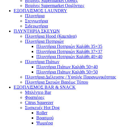
Βιτρίνες Supermarket Όρθιες
Βιτρίνες Supermarket Οριζόντιες
ΕΞΟΠΛΙΣΜΟΣ LAUNDRY
Πλυντήρια
Στεγνωτήρια
Σιδερωτήρια
ΠΛΥΝΤΗΡΙΑ ΣΚΕΥΩΝ
Πλυντήρια Hood (Καμπάνα)
Πλυντήρια Ποτηριών
Πλυντήρια Ποτηριών Καλάθι 35×35
Πλυντήρια Ποτηριών Καλάθι 37×37
Πλυντήρια Ποτηριών Καλάθι 40×40
Πλυντήρια Πιάτων
Πλυντήρια Πιάτων Καλάθι 50×40
Πλυντήρια Πιάτων Καλάθι 50×50
Πλυντήρια Διέλευσης / Υψηλής Παραγωγικότητας
Πλυντήρια Σκευών Βαρέως Τύπου
ΕΞΟΠΛΙΣΜΟΣ BAR & SNACK
Μπλέντερ Bar
Φραπιέρες
Citrus Squeezer
Συσκευές Hot Dog
Roller
Βρασμού
Ψωμιέρα