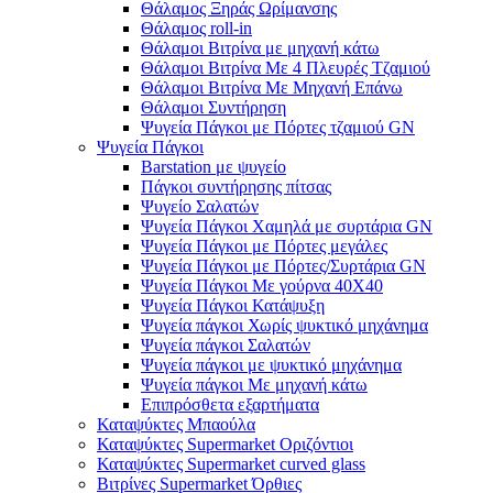
Θάλαμος Ξηράς Ωρίμανσης
Θάλαμος roll-in
Θάλαμοι Βιτρίνα με μηχανή κάτω
Θάλαμοι Βιτρίνα Με 4 Πλευρές Τζαμιού
Θάλαμοι Βιτρίνα Με Μηχανή Επάνω
Θάλαμοι Συντήρηση
Ψυγεία Πάγκοι με Πόρτες τζαμιού GN
Ψυγεία Πάγκοι
Barstation με ψυγείο
Πάγκοι συντήρησης πίτσας
Ψυγείο Σαλατών
Ψυγεία Πάγκοι Χαμηλά με συρτάρια GN
Ψυγεία Πάγκοι με Πόρτες μεγάλες
Ψυγεία Πάγκοι με Πόρτες/Συρτάρια GN
Ψυγεία Πάγκοι Με γούρνα 40Χ40
Ψυγεία Πάγκοι Κατάψυξη
Ψυγεία πάγκοι Χωρίς ψυκτικό μηχάνημα
Ψυγεία πάγκοι Σαλατών
Ψυγεία πάγκοι με ψυκτικό μηχάνημα
Ψυγεία πάγκοι Με μηχανή κάτω
Επιπρόσθετα εξαρτήματα
Καταψύκτες Μπαούλα
Καταψύκτες Supermarket Οριζόντιοι
Καταψύκτες Supermarket curved glass
Βιτρίνες Supermarket Όρθιες