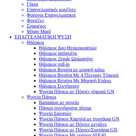
Γύροι
Επαγγελματικές κουζίνες
Φούρνοι Επαγγελματικοί
Φριτέζες
Σχαριέρες
Μπαιν Μαρί
ΕΠΑΓΓΕΛΜΑΤΙΚΗ ΨΥΞΗ
Θάλαμοι
Θάλαμος Δυο Θερμοκρασιών
Θάλαμος απόψυξης
Θάλαμος Ξηράς Ωρίμανσης
Θάλαμος roll-in
Θάλαμοι Βιτρίνα με μηχανή κάτω
Θάλαμοι Βιτρίνα Με 4 Πλευρές Τζαμιού
Θάλαμοι Βιτρίνα Με Μηχανή Επάνω
Θάλαμοι Συντήρηση
Ψυγεία Πάγκοι με Πόρτες τζαμιού GN
Ψυγεία Πάγκοι
Barstation με ψυγείο
Πάγκοι συντήρησης πίτσας
Ψυγείο Σαλατών
Ψυγεία Πάγκοι Χαμηλά με συρτάρια GN
Ψυγεία Πάγκοι με Πόρτες μεγάλες
Ψυγεία Πάγκοι με Πόρτες/Συρτάρια GN
Ψυγεία Πάγκοι Με γούρνα 40Χ40