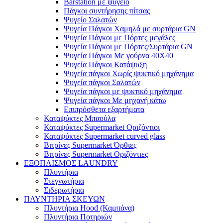
Barstation με ψυγείο
Πάγκοι συντήρησης πίτσας
Ψυγείο Σαλατών
Ψυγεία Πάγκοι Χαμηλά με συρτάρια GN
Ψυγεία Πάγκοι με Πόρτες μεγάλες
Ψυγεία Πάγκοι με Πόρτες/Συρτάρια GN
Ψυγεία Πάγκοι Με γούρνα 40Χ40
Ψυγεία Πάγκοι Κατάψυξη
Ψυγεία πάγκοι Χωρίς ψυκτικό μηχάνημα
Ψυγεία πάγκοι Σαλατών
Ψυγεία πάγκοι με ψυκτικό μηχάνημα
Ψυγεία πάγκοι Με μηχανή κάτω
Επιπρόσθετα εξαρτήματα
Καταψύκτες Μπαούλα
Καταψύκτες Supermarket Οριζόντιοι
Καταψύκτες Supermarket curved glass
Βιτρίνες Supermarket Όρθιες
Βιτρίνες Supermarket Οριζόντιες
ΕΞΟΠΛΙΣΜΟΣ LAUNDRY
Πλυντήρια
Στεγνωτήρια
Σιδερωτήρια
ΠΛΥΝΤΗΡΙΑ ΣΚΕΥΩΝ
Πλυντήρια Hood (Καμπάνα)
Πλυντήρια Ποτηριών