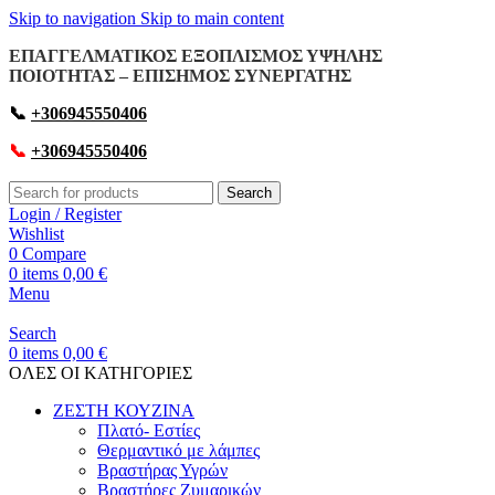
Skip to navigation
Skip to main content
ΕΠΑΓΓΕΛΜΑΤΙΚΟΣ ΕΞΟΠΛΙΣΜΟΣ ΥΨΗΛΗΣ
ΠΟΙΟΤΗΤΑΣ – ΕΠΙΣΗΜΟΣ ΣΥΝΕΡΓΑΤΗΣ
📞
+306945550406
📞
+306945550406
Search
Login / Register
Wishlist
0
Compare
0
items
0,00
€
Menu
Search
0
items
0,00
€
OΛΕΣ ΟΙ ΚΑΤΗΓΟΡΙΕΣ
ΖΕΣΤΗ ΚΟΥΖΙΝΑ
Πλατό- Εστίες
Θερμαντικό με λάμπες
Βραστήρας Υγρών
Βραστήρες Ζυμαρικών