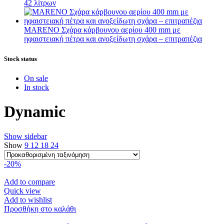
42 λίτρων
MARENO Σχάρα κάρβουνου αερίου 400 mm με
ηφαιστειακή πέτρα και ανοξείδωτη σχάρα – επιτραπέζια
Stock status
On sale
In stock
Dynamic
Show sidebar
Show
9
12
18
24
-20%
Add to compare
Quick view
Add to wishlist
Προσθήκη στο καλάθι