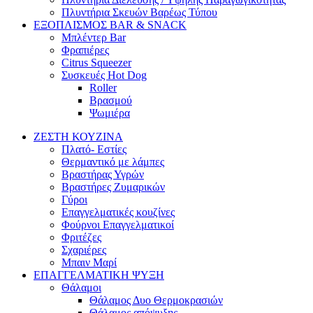
Πλυντήρια Σκευών Βαρέως Τύπου
ΕΞΟΠΛΙΣΜΟΣ BAR & SNACK
Μπλέντερ Bar
Φραπιέρες
Citrus Squeezer
Συσκευές Hot Dog
Roller
Βρασμού
Ψωμιέρα
ΖΕΣΤΗ ΚΟΥΖΙΝΑ
Πλατό- Εστίες
Θερμαντικό με λάμπες
Βραστήρας Υγρών
Βραστήρες Ζυμαρικών
Γύροι
Επαγγελματικές κουζίνες
Φούρνοι Επαγγελματικοί
Φριτέζες
Σχαριέρες
Μπαιν Μαρί
ΕΠΑΓΓΕΛΜΑΤΙΚΗ ΨΥΞΗ
Θάλαμοι
Θάλαμος Δυο Θερμοκρασιών
Θάλαμος απόψυξης