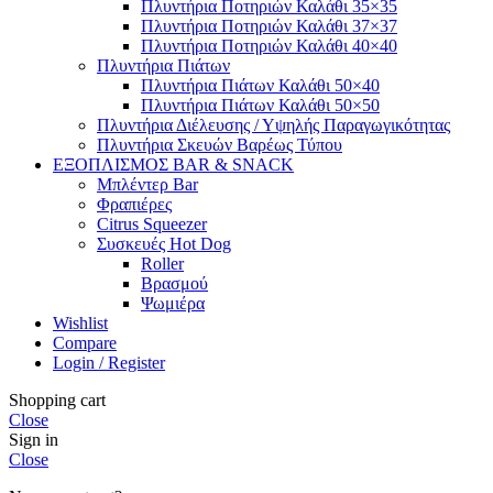
Πλυντήρια Ποτηριών Καλάθι 35×35
Πλυντήρια Ποτηριών Καλάθι 37×37
Πλυντήρια Ποτηριών Καλάθι 40×40
Πλυντήρια Πιάτων
Πλυντήρια Πιάτων Καλάθι 50×40
Πλυντήρια Πιάτων Καλάθι 50×50
Πλυντήρια Διέλευσης / Υψηλής Παραγωγικότητας
Πλυντήρια Σκευών Βαρέως Τύπου
ΕΞΟΠΛΙΣΜΟΣ BAR & SNACK
Μπλέντερ Bar
Φραπιέρες
Citrus Squeezer
Συσκευές Hot Dog
Roller
Βρασμού
Ψωμιέρα
Wishlist
Compare
Login / Register
Shopping cart
Close
Sign in
Close