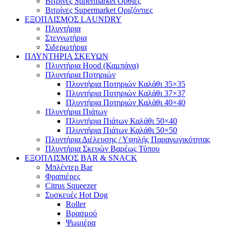
Βιτρίνες Supermarket Όρθιες
Βιτρίνες Supermarket Οριζόντιες
ΕΞΟΠΛΙΣΜΟΣ LAUNDRY
Πλυντήρια
Στεγνωτήρια
Σιδερωτήρια
ΠΛΥΝΤΗΡΙΑ ΣΚΕΥΩΝ
Πλυντήρια Hood (Καμπάνα)
Πλυντήρια Ποτηριών
Πλυντήρια Ποτηριών Καλάθι 35×35
Πλυντήρια Ποτηριών Καλάθι 37×37
Πλυντήρια Ποτηριών Καλάθι 40×40
Πλυντήρια Πιάτων
Πλυντήρια Πιάτων Καλάθι 50×40
Πλυντήρια Πιάτων Καλάθι 50×50
Πλυντήρια Διέλευσης / Υψηλής Παραγωγικότητας
Πλυντήρια Σκευών Βαρέως Τύπου
ΕΞΟΠΛΙΣΜΟΣ BAR & SNACK
Μπλέντερ Bar
Φραπιέρες
Citrus Squeezer
Συσκευές Hot Dog
Roller
Βρασμού
Ψωμιέρα