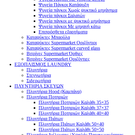
Ψυγεία Πάγκοι Κατάψυξη
Ψυγεία πάγκοι Χωρίς ψυκτικό μηχάνημα
Ψυγεία πάγκοι Σαλατών
Ψυγεία πάγκοι με ψυκτικό μηχάνημα
Ψυγεία πάγκοι Με μηχανή κάτω
Επιπρόσθετα εξαρτήματα
Καταψύκτες Μπαούλα
Καταψύκτες Supermarket Οριζόντιοι
Καταψύκτες Supermarket curved glass
Βιτρίνες Supermarket Όρθιες
Βιτρίνες Supermarket Οριζόντιες
ΕΞΟΠΛΙΣΜΟΣ LAUNDRY
Πλυντήρια
Στεγνωτήρια
Σιδερωτήρια
ΠΛΥΝΤΗΡΙΑ ΣΚΕΥΩΝ
Πλυντήρια Hood (Καμπάνα)
Πλυντήρια Ποτηριών
Πλυντήρια Ποτηριών Καλάθι 35×35
Πλυντήρια Ποτηριών Καλάθι 37×37
Πλυντήρια Ποτηριών Καλάθι 40×40
Πλυντήρια Πιάτων
Πλυντήρια Πιάτων Καλάθι 50×40
Πλυντήρια Πιάτων Καλάθι 50×50
Πλυντήρια Διέλευσης / Υψηλής Παραγωγικότητας