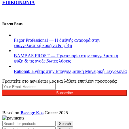
ΕΠΙΚΟΙΝΩΝΙΑ
Recent Posts
Fagor Professional — Η διεθνής αναφορά στην
επαγγελματική κουζίνα & ψύξη
BAMBAS FROST — Πρωτοπορία στην επαγγελματική
ψύξη & τις ανοξείδωτες λύσεις
Rational: Ηγέτης στην Επαγγελματική Μαγειρική Τεχνολογία
Γραφτείτε στο newsletter μας και λάβετε επιπλέον προσφορές:
Subscribe
Based on
Bsee.gr
Kos
Greece
2025
Search