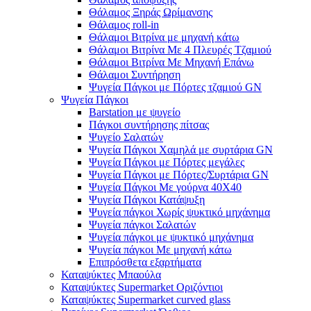
Θάλαμος Ξηράς Ωρίμανσης
Θάλαμος roll-in
Θάλαμοι Βιτρίνα με μηχανή κάτω
Θάλαμοι Βιτρίνα Με 4 Πλευρές Τζαμιού
Θάλαμοι Βιτρίνα Με Μηχανή Επάνω
Θάλαμοι Συντήρηση
Ψυγεία Πάγκοι με Πόρτες τζαμιού GN
Ψυγεία Πάγκοι
Barstation με ψυγείο
Πάγκοι συντήρησης πίτσας
Ψυγείο Σαλατών
Ψυγεία Πάγκοι Χαμηλά με συρτάρια GN
Ψυγεία Πάγκοι με Πόρτες μεγάλες
Ψυγεία Πάγκοι με Πόρτες/Συρτάρια GN
Ψυγεία Πάγκοι Με γούρνα 40Χ40
Ψυγεία Πάγκοι Κατάψυξη
Ψυγεία πάγκοι Χωρίς ψυκτικό μηχάνημα
Ψυγεία πάγκοι Σαλατών
Ψυγεία πάγκοι με ψυκτικό μηχάνημα
Ψυγεία πάγκοι Με μηχανή κάτω
Επιπρόσθετα εξαρτήματα
Καταψύκτες Μπαούλα
Καταψύκτες Supermarket Οριζόντιοι
Καταψύκτες Supermarket curved glass