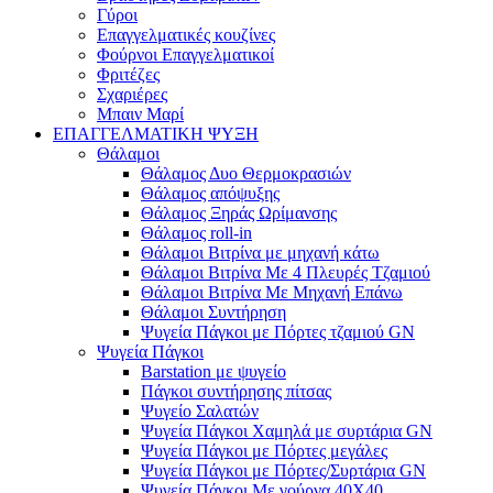
Γύροι
Επαγγελματικές κουζίνες
Φούρνοι Επαγγελματικοί
Φριτέζες
Σχαριέρες
Μπαιν Μαρί
ΕΠΑΓΓΕΛΜΑΤΙΚΗ ΨΥΞΗ
Θάλαμοι
Θάλαμος Δυο Θερμοκρασιών
Θάλαμος απόψυξης
Θάλαμος Ξηράς Ωρίμανσης
Θάλαμος roll-in
Θάλαμοι Βιτρίνα με μηχανή κάτω
Θάλαμοι Βιτρίνα Με 4 Πλευρές Τζαμιού
Θάλαμοι Βιτρίνα Με Μηχανή Επάνω
Θάλαμοι Συντήρηση
Ψυγεία Πάγκοι με Πόρτες τζαμιού GN
Ψυγεία Πάγκοι
Barstation με ψυγείο
Πάγκοι συντήρησης πίτσας
Ψυγείο Σαλατών
Ψυγεία Πάγκοι Χαμηλά με συρτάρια GN
Ψυγεία Πάγκοι με Πόρτες μεγάλες
Ψυγεία Πάγκοι με Πόρτες/Συρτάρια GN
Ψυγεία Πάγκοι Με γούρνα 40Χ40