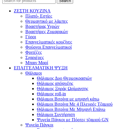
Search
ΖΕΣΤΗ ΚΟΥΖΙΝΑ
Πλατό- Εστίες
Θερμαντικό με λάμπες
Βραστήρας Υγρών
Βραστήρες Ζυμαρικών
Γύροι
Επαγγελματικές κουζίνες
Φούρνοι Επαγγελματικοί
Φριτέζες
Σχαριέρες
Μπαιν Μαρί
ΕΠΑΓΓΕΛΜΑΤΙΚΗ ΨΥΞΗ
Θάλαμοι
Θάλαμος Δυο Θερμοκρασιών
Θάλαμος απόψυξης
Θάλαμος Ξηράς Ωρίμανσης
Θάλαμος roll-in
Θάλαμοι Βιτρίνα με μηχανή κάτω
Θάλαμοι Βιτρίνα Με 4 Πλευρές Τζαμιού
Θάλαμοι Βιτρίνα Με Μηχανή Επάνω
Θάλαμοι Συντήρηση
Ψυγεία Πάγκοι με Πόρτες τζαμιού GN
Ψυγεία Πάγκοι