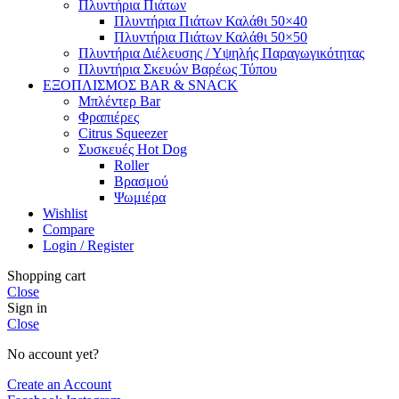
Πλυντήρια Πιάτων
Πλυντήρια Πιάτων Καλάθι 50×40
Πλυντήρια Πιάτων Καλάθι 50×50
Πλυντήρια Διέλευσης / Υψηλής Παραγωγικότητας
Πλυντήρια Σκευών Βαρέως Τύπου
ΕΞΟΠΛΙΣΜΟΣ BAR & SNACK
Μπλέντερ Bar
Φραπιέρες
Citrus Squeezer
Συσκευές Hot Dog
Roller
Βρασμού
Ψωμιέρα
Wishlist
Compare
Login / Register
Shopping cart
Close
Sign in
Close
No account yet?
Create an Account