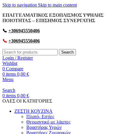
Skip to navigation
Skip to main content
ΕΠΑΓΓΕΛΜΑΤΙΚΟΣ ΕΞΟΠΛΙΣΜΟΣ ΥΨΗΛΗΣ
ΠΟΙΟΤΗΤΑΣ – ΕΠΙΣΗΜΟΣ ΣΥΝΕΡΓΑΤΗΣ
📞
+306945550406
📞
+306945550406
Search
Login / Register
Wishlist
0
Compare
0
items
0,00
€
Menu
Search
0
items
0,00
€
OΛΕΣ ΟΙ ΚΑΤΗΓΟΡΙΕΣ
ΖΕΣΤΗ ΚΟΥΖΙΝΑ
Πλατό- Εστίες
Θερμαντικό με λάμπες
Βραστήρας Υγρών
Βραστήρες Ζυμαρικών