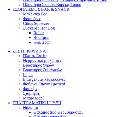
Πλυντήρια Σκευών Βαρέως Τύπου
ΕΞΟΠΛΙΣΜΟΣ BAR & SNACK
Μπλέντερ Bar
Φραπιέρες
Citrus Squeezer
Συσκευές Hot Dog
Roller
Βρασμού
Ψωμιέρα
ΖΕΣΤΗ ΚΟΥΖΙΝΑ
Πλατό- Εστίες
Θερμαντικό με λάμπες
Βραστήρας Υγρών
Βραστήρες Ζυμαρικών
Γύροι
Επαγγελματικές κουζίνες
Φούρνοι Επαγγελματικοί
Φριτέζες
Σχαριέρες
Μπαιν Μαρί
ΕΠΑΓΓΕΛΜΑΤΙΚΗ ΨΥΞΗ
Θάλαμοι
Θάλαμος Δυο Θερμοκρασιών
Θάλαμος απόψυξης