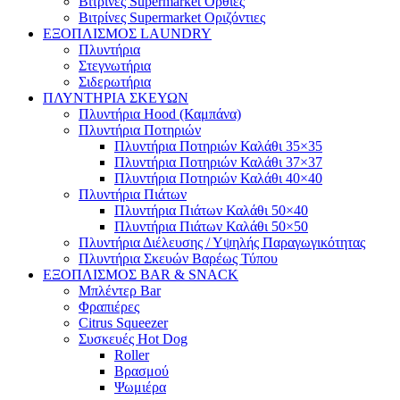
Βιτρίνες Supermarket Όρθιες
Βιτρίνες Supermarket Οριζόντιες
ΕΞΟΠΛΙΣΜΟΣ LAUNDRY
Πλυντήρια
Στεγνωτήρια
Σιδερωτήρια
ΠΛΥΝΤΗΡΙΑ ΣΚΕΥΩΝ
Πλυντήρια Hood (Καμπάνα)
Πλυντήρια Ποτηριών
Πλυντήρια Ποτηριών Καλάθι 35×35
Πλυντήρια Ποτηριών Καλάθι 37×37
Πλυντήρια Ποτηριών Καλάθι 40×40
Πλυντήρια Πιάτων
Πλυντήρια Πιάτων Καλάθι 50×40
Πλυντήρια Πιάτων Καλάθι 50×50
Πλυντήρια Διέλευσης / Υψηλής Παραγωγικότητας
Πλυντήρια Σκευών Βαρέως Τύπου
ΕΞΟΠΛΙΣΜΟΣ BAR & SNACK
Μπλέντερ Bar
Φραπιέρες
Citrus Squeezer
Συσκευές Hot Dog
Roller
Βρασμού
Ψωμιέρα