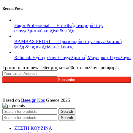
Recent Posts
Fagor Professional — Η διεθνής αναφορά στην
επαγγελματική κουζίνα & ψύξη
BAMBAS FROST — Πρωτοπορία στην επαγγελματική
ψύξη & τις ανοξείδωτες λύσεις
Rational: Ηγέτης στην Επαγγελματική Μαγειρική Τεχνολογία
Γραφτείτε στο newsletter μας και λάβετε επιπλέον προσφορές:
Subscribe
Based on
Bsee.gr
Kos
Greece
2025
Search
Search
ΖΕΣΤΗ ΚΟΥΖΙΝΑ