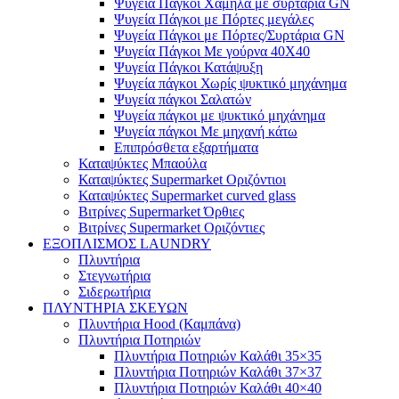
Ψυγεία Πάγκοι Χαμηλά με συρτάρια GN
Ψυγεία Πάγκοι με Πόρτες μεγάλες
Ψυγεία Πάγκοι με Πόρτες/Συρτάρια GN
Ψυγεία Πάγκοι Με γούρνα 40Χ40
Ψυγεία Πάγκοι Κατάψυξη
Ψυγεία πάγκοι Χωρίς ψυκτικό μηχάνημα
Ψυγεία πάγκοι Σαλατών
Ψυγεία πάγκοι με ψυκτικό μηχάνημα
Ψυγεία πάγκοι Με μηχανή κάτω
Επιπρόσθετα εξαρτήματα
Καταψύκτες Μπαούλα
Καταψύκτες Supermarket Οριζόντιοι
Καταψύκτες Supermarket curved glass
Βιτρίνες Supermarket Όρθιες
Βιτρίνες Supermarket Οριζόντιες
ΕΞΟΠΛΙΣΜΟΣ LAUNDRY
Πλυντήρια
Στεγνωτήρια
Σιδερωτήρια
ΠΛΥΝΤΗΡΙΑ ΣΚΕΥΩΝ
Πλυντήρια Hood (Καμπάνα)
Πλυντήρια Ποτηριών
Πλυντήρια Ποτηριών Καλάθι 35×35
Πλυντήρια Ποτηριών Καλάθι 37×37
Πλυντήρια Ποτηριών Καλάθι 40×40