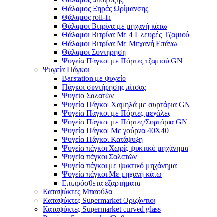
Θάλαμος Ξηράς Ωρίμανσης
Θάλαμος roll-in
Θάλαμοι Βιτρίνα με μηχανή κάτω
Θάλαμοι Βιτρίνα Με 4 Πλευρές Τζαμιού
Θάλαμοι Βιτρίνα Με Μηχανή Επάνω
Θάλαμοι Συντήρηση
Ψυγεία Πάγκοι με Πόρτες τζαμιού GN
Ψυγεία Πάγκοι
Barstation με ψυγείο
Πάγκοι συντήρησης πίτσας
Ψυγείο Σαλατών
Ψυγεία Πάγκοι Χαμηλά με συρτάρια GN
Ψυγεία Πάγκοι με Πόρτες μεγάλες
Ψυγεία Πάγκοι με Πόρτες/Συρτάρια GN
Ψυγεία Πάγκοι Με γούρνα 40Χ40
Ψυγεία Πάγκοι Κατάψυξη
Ψυγεία πάγκοι Χωρίς ψυκτικό μηχάνημα
Ψυγεία πάγκοι Σαλατών
Ψυγεία πάγκοι με ψυκτικό μηχάνημα
Ψυγεία πάγκοι Με μηχανή κάτω
Επιπρόσθετα εξαρτήματα
Καταψύκτες Μπαούλα
Καταψύκτες Supermarket Οριζόντιοι
Καταψύκτες Supermarket curved glass