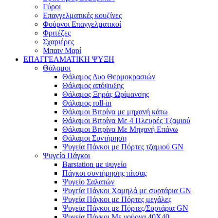
Γύροι
Επαγγελματικές κουζίνες
Φούρνοι Επαγγελματικοί
Φριτέζες
Σχαριέρες
Μπαιν Μαρί
ΕΠΑΓΓΕΛΜΑΤΙΚΗ ΨΥΞΗ
Θάλαμοι
Θάλαμος Δυο Θερμοκρασιών
Θάλαμος απόψυξης
Θάλαμος Ξηράς Ωρίμανσης
Θάλαμος roll-in
Θάλαμοι Βιτρίνα με μηχανή κάτω
Θάλαμοι Βιτρίνα Με 4 Πλευρές Τζαμιού
Θάλαμοι Βιτρίνα Με Μηχανή Επάνω
Θάλαμοι Συντήρηση
Ψυγεία Πάγκοι με Πόρτες τζαμιού GN
Ψυγεία Πάγκοι
Barstation με ψυγείο
Πάγκοι συντήρησης πίτσας
Ψυγείο Σαλατών
Ψυγεία Πάγκοι Χαμηλά με συρτάρια GN
Ψυγεία Πάγκοι με Πόρτες μεγάλες
Ψυγεία Πάγκοι με Πόρτες/Συρτάρια GN
Ψυγεία Πάγκοι Με γούρνα 40Χ40