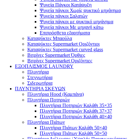
Ψυγεία Πάγκοι Κατάψυξη
Ψυγεία πάγκοι Χωρίς ψυκτικό μηχάνημα
Ψυγεία πάγκοι Σαλατών
Ψυγεία πάγκοι με ψυκτικό μηχάνημα
Ψυγεία πάγκοι Με μηχανή κάτω
Επιπρόσθετα εξαρτήματα
Καταψύκτες Μπαούλα
Καταψύκτες Supermarket Οριζόντιοι
Καταψύκτες Supermarket curved glass
Βιτρίνες Supermarket Όρθιες
Βιτρίνες Supermarket Οριζόντιες
ΕΞΟΠΛΙΣΜΟΣ LAUNDRY
Πλυντήρια
Στεγνωτήρια
Σιδερωτήρια
ΠΛΥΝΤΗΡΙΑ ΣΚΕΥΩΝ
Πλυντήρια Hood (Καμπάνα)
Πλυντήρια Ποτηριών
Πλυντήρια Ποτηριών Καλάθι 35×35
Πλυντήρια Ποτηριών Καλάθι 37×37
Πλυντήρια Ποτηριών Καλάθι 40×40
Πλυντήρια Πιάτων
Πλυντήρια Πιάτων Καλάθι 50×40
Πλυντήρια Πιάτων Καλάθι 50×50
Πλυντήρια Διέλευσης / Υψηλής Παραγωγικότητας