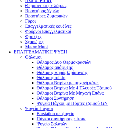
Πλατό- Εστίες
Θερμαντικό με λάμπες
Βραστήρας Υγρών
Βραστήρες Ζυμαρικών
Γύροι
Επαγγελματικές κουζίνες
Φούρνοι Επαγγελματικοί
Φριτέζες
Σχαριέρες
Μπαιν Μαρί
ΕΠΑΓΓΕΛΜΑΤΙΚΗ ΨΥΞΗ
Θάλαμοι
Θάλαμος Δυο Θερμοκρασιών
Θάλαμος απόψυξης
Θάλαμος Ξηράς Ωρίμανσης
Θάλαμος roll-in
Θάλαμοι Βιτρίνα με μηχανή κάτω
Θάλαμοι Βιτρίνα Με 4 Πλευρές Τζαμιού
Θάλαμοι Βιτρίνα Με Μηχανή Επάνω
Θάλαμοι Συντήρηση
Ψυγεία Πάγκοι με Πόρτες τζαμιού GN
Ψυγεία Πάγκοι
Barstation με ψυγείο
Πάγκοι συντήρησης πίτσας
Ψυγείο Σαλατών