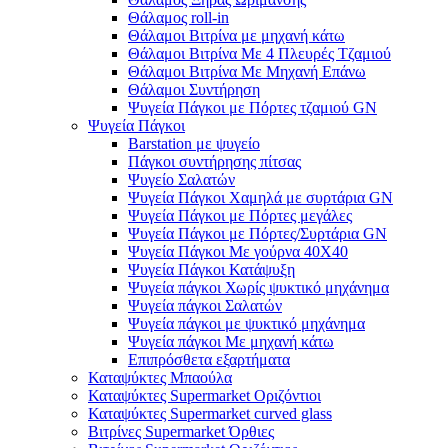
Θάλαμος roll-in
Θάλαμοι Βιτρίνα με μηχανή κάτω
Θάλαμοι Βιτρίνα Με 4 Πλευρές Τζαμιού
Θάλαμοι Βιτρίνα Με Μηχανή Επάνω
Θάλαμοι Συντήρηση
Ψυγεία Πάγκοι με Πόρτες τζαμιού GN
Ψυγεία Πάγκοι
Barstation με ψυγείο
Πάγκοι συντήρησης πίτσας
Ψυγείο Σαλατών
Ψυγεία Πάγκοι Χαμηλά με συρτάρια GN
Ψυγεία Πάγκοι με Πόρτες μεγάλες
Ψυγεία Πάγκοι με Πόρτες/Συρτάρια GN
Ψυγεία Πάγκοι Με γούρνα 40Χ40
Ψυγεία Πάγκοι Κατάψυξη
Ψυγεία πάγκοι Χωρίς ψυκτικό μηχάνημα
Ψυγεία πάγκοι Σαλατών
Ψυγεία πάγκοι με ψυκτικό μηχάνημα
Ψυγεία πάγκοι Με μηχανή κάτω
Επιπρόσθετα εξαρτήματα
Καταψύκτες Μπαούλα
Καταψύκτες Supermarket Οριζόντιοι
Καταψύκτες Supermarket curved glass
Βιτρίνες Supermarket Όρθιες