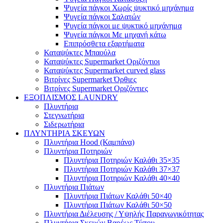
Ψυγεία πάγκοι Χωρίς ψυκτικό μηχάνημα
Ψυγεία πάγκοι Σαλατών
Ψυγεία πάγκοι με ψυκτικό μηχάνημα
Ψυγεία πάγκοι Με μηχανή κάτω
Επιπρόσθετα εξαρτήματα
Καταψύκτες Μπαούλα
Καταψύκτες Supermarket Οριζόντιοι
Καταψύκτες Supermarket curved glass
Βιτρίνες Supermarket Όρθιες
Βιτρίνες Supermarket Οριζόντιες
ΕΞΟΠΛΙΣΜΟΣ LAUNDRY
Πλυντήρια
Στεγνωτήρια
Σιδερωτήρια
ΠΛΥΝΤΗΡΙΑ ΣΚΕΥΩΝ
Πλυντήρια Hood (Καμπάνα)
Πλυντήρια Ποτηριών
Πλυντήρια Ποτηριών Καλάθι 35×35
Πλυντήρια Ποτηριών Καλάθι 37×37
Πλυντήρια Ποτηριών Καλάθι 40×40
Πλυντήρια Πιάτων
Πλυντήρια Πιάτων Καλάθι 50×40
Πλυντήρια Πιάτων Καλάθι 50×50
Πλυντήρια Διέλευσης / Υψηλής Παραγωγικότητας
Πλυντήρια Σκευών Βαρέως Τύπου