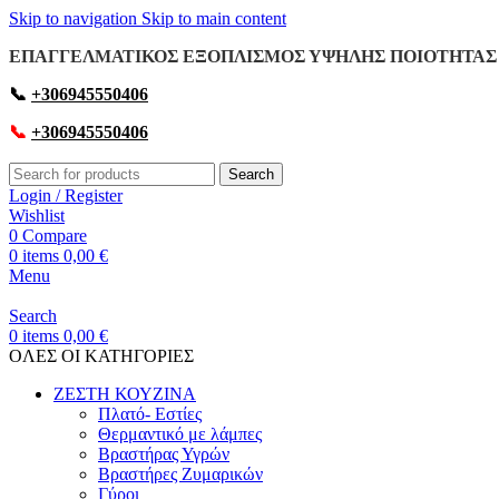
Skip to navigation
Skip to main content
ΕΠΑΓΓΕΛΜΑΤΙΚΟΣ ΕΞΟΠΛΙΣΜΟΣ ΥΨΗΛΗΣ ΠΟΙΟΤΗΤΑΣ 
📞
+306945550406
📞
+306945550406
Search
Login / Register
Wishlist
0
Compare
0
items
0,00
€
Menu
Search
0
items
0,00
€
OΛΕΣ ΟΙ ΚΑΤΗΓΟΡΙΕΣ
ΖΕΣΤΗ ΚΟΥΖΙΝΑ
Πλατό- Εστίες
Θερμαντικό με λάμπες
Βραστήρας Υγρών
Βραστήρες Ζυμαρικών
Γύροι