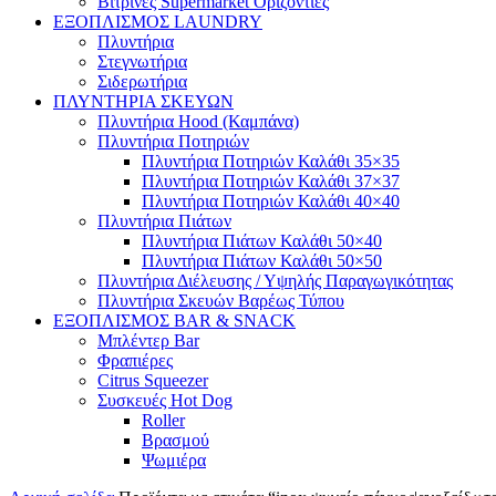
Βιτρίνες Supermarket Οριζόντιες
ΕΞΟΠΛΙΣΜΟΣ LAUNDRY
Πλυντήρια
Στεγνωτήρια
Σιδερωτήρια
ΠΛΥΝΤΗΡΙΑ ΣΚΕΥΩΝ
Πλυντήρια Hood (Καμπάνα)
Πλυντήρια Ποτηριών
Πλυντήρια Ποτηριών Καλάθι 35×35
Πλυντήρια Ποτηριών Καλάθι 37×37
Πλυντήρια Ποτηριών Καλάθι 40×40
Πλυντήρια Πιάτων
Πλυντήρια Πιάτων Καλάθι 50×40
Πλυντήρια Πιάτων Καλάθι 50×50
Πλυντήρια Διέλευσης / Υψηλής Παραγωγικότητας
Πλυντήρια Σκευών Βαρέως Τύπου
ΕΞΟΠΛΙΣΜΟΣ BAR & SNACK
Μπλέντερ Bar
Φραπιέρες
Citrus Squeezer
Συσκευές Hot Dog
Roller
Βρασμού
Ψωμιέρα