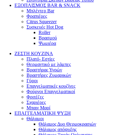
ΕΞΟΠΛΙΣΜΟΣ BAR & SNACK
Μπλέντερ Bar
Φραπιέρες
Citrus Squeezer
Συσκευές Hot Dog
Roller
Βρασμού
Ψωμιέρα
ΖΕΣΤΗ ΚΟΥΖΙΝΑ
Πλατό- Εστίες
Θερμαντικό με λάμπες
Βραστήρας Υγρών
Βραστήρες Ζυμαρικών
Γύροι
Επαγγελματικές κουζίνες
Φούρνοι Επαγγελματικοί
Φριτέζες
Σχαριέρες
Μπαιν Μαρί
ΕΠΑΓΓΕΛΜΑΤΙΚΗ ΨΥΞΗ
Θάλαμοι
Θάλαμος Δυο Θερμοκρασιών
Θάλαμος απόψυξης
Θάλαμος Ξηράς Ωρίμανσης