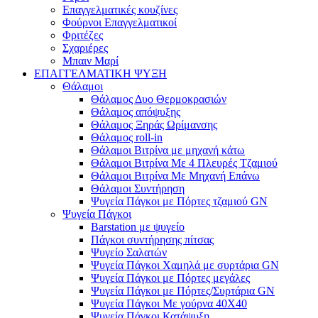
Επαγγελματικές κουζίνες
Φούρνοι Επαγγελματικοί
Φριτέζες
Σχαριέρες
Μπαιν Μαρί
ΕΠΑΓΓΕΛΜΑΤΙΚΗ ΨΥΞΗ
Θάλαμοι
Θάλαμος Δυο Θερμοκρασιών
Θάλαμος απόψυξης
Θάλαμος Ξηράς Ωρίμανσης
Θάλαμος roll-in
Θάλαμοι Βιτρίνα με μηχανή κάτω
Θάλαμοι Βιτρίνα Με 4 Πλευρές Τζαμιού
Θάλαμοι Βιτρίνα Με Μηχανή Επάνω
Θάλαμοι Συντήρηση
Ψυγεία Πάγκοι με Πόρτες τζαμιού GN
Ψυγεία Πάγκοι
Barstation με ψυγείο
Πάγκοι συντήρησης πίτσας
Ψυγείο Σαλατών
Ψυγεία Πάγκοι Χαμηλά με συρτάρια GN
Ψυγεία Πάγκοι με Πόρτες μεγάλες
Ψυγεία Πάγκοι με Πόρτες/Συρτάρια GN
Ψυγεία Πάγκοι Με γούρνα 40Χ40
Ψυγεία Πάγκοι Κατάψυξη