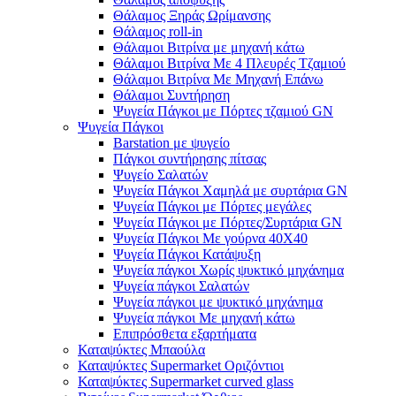
Θάλαμος Ξηράς Ωρίμανσης
Θάλαμος roll-in
Θάλαμοι Βιτρίνα με μηχανή κάτω
Θάλαμοι Βιτρίνα Με 4 Πλευρές Τζαμιού
Θάλαμοι Βιτρίνα Με Μηχανή Επάνω
Θάλαμοι Συντήρηση
Ψυγεία Πάγκοι με Πόρτες τζαμιού GN
Ψυγεία Πάγκοι
Barstation με ψυγείο
Πάγκοι συντήρησης πίτσας
Ψυγείο Σαλατών
Ψυγεία Πάγκοι Χαμηλά με συρτάρια GN
Ψυγεία Πάγκοι με Πόρτες μεγάλες
Ψυγεία Πάγκοι με Πόρτες/Συρτάρια GN
Ψυγεία Πάγκοι Με γούρνα 40Χ40
Ψυγεία Πάγκοι Κατάψυξη
Ψυγεία πάγκοι Χωρίς ψυκτικό μηχάνημα
Ψυγεία πάγκοι Σαλατών
Ψυγεία πάγκοι με ψυκτικό μηχάνημα
Ψυγεία πάγκοι Με μηχανή κάτω
Επιπρόσθετα εξαρτήματα
Καταψύκτες Μπαούλα
Καταψύκτες Supermarket Οριζόντιοι
Καταψύκτες Supermarket curved glass