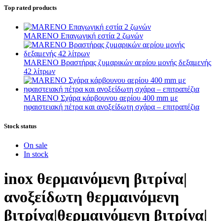
Top rated products
MARENO Επαγωγική εστία 2 ζωνών
MARENO Βραστήρας ζυμαρικών αερίου μονής δεξαμενής
42 λίτρων
MARENO Σχάρα κάρβουνου αερίου 400 mm με
ηφαιστειακή πέτρα και ανοξείδωτη σχάρα – επιτραπέζια
Stock status
On sale
In stock
inox θερμαινόμενη βιτρίνα|
ανοξείδωτη θερμαινόμενη
βιτρίνα|θερμαινόμενη βιτρίνα|