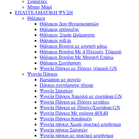
Σχαριέρες
Μπαιν Μαρί
ΕΠΑΓΓΕΛΜΑΤΙΚΗ ΨΥΞΗ
Θάλαμοι
Θάλαμος Δυο Θερμοκρασιών
Θάλαμος απόψυξης
Θάλαμος Ξηράς Ωρίμανσης
Θάλαμος roll-in
Θάλαμοι Βιτρίνα με μηχανή κάτω
Θάλαμοι Βιτρίνα Με 4 Πλευρές Τζαμιού
Θάλαμοι Βιτρίνα Με Μηχανή Επάνω
Θάλαμοι Συντήρηση
Ψυγεία Πάγκοι με Πόρτες τζαμιού GN
Ψυγεία Πάγκοι
Barstation με ψυγείο
Πάγκοι συντήρησης πίτσας
Ψυγείο Σαλατών
Ψυγεία Πάγκοι Χαμηλά με συρτάρια GN
Ψυγεία Πάγκοι με Πόρτες μεγάλες
Ψυγεία Πάγκοι με Πόρτες/Συρτάρια GN
Ψυγεία Πάγκοι Με γούρνα 40Χ40
Ψυγεία Πάγκοι Κατάψυξη
Ψυγεία πάγκοι Χωρίς ψυκτικό μηχάνημα
Ψυγεία πάγκοι Σαλατών
Ψυγεία πάγκοι με ψυκτικό μηχάνημα