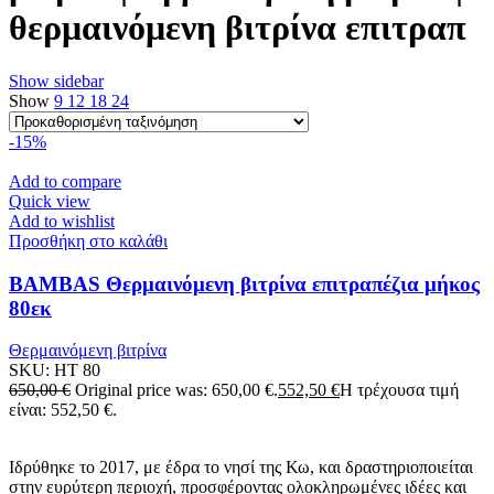
θερμαινόμενη βιτρίνα επιτραπ
Show sidebar
Show
9
12
18
24
-15%
Add to compare
Quick view
Add to wishlist
Προσθήκη στο καλάθι
BAMBAS Θερμαινόμενη βιτρίνα επιτραπέζια μήκος
80εκ
Θερμαινόμενη βιτρίνα
SKU:
HT 80
650,00
€
Original price was: 650,00 €.
552,50
€
Η τρέχουσα τιμή
είναι: 552,50 €.
Ιδρύθηκε το 2017, με έδρα το νησί της Κω, και δραστηριοποιείται
στην ευρύτερη περιοχή, προσφέροντας ολοκληρωμένες ιδέες και