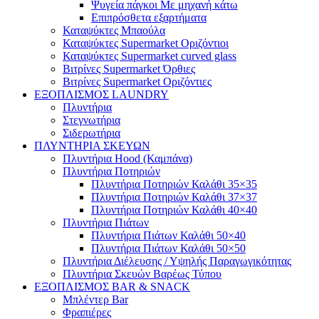
Ψυγεία πάγκοι Με μηχανή κάτω
Επιπρόσθετα εξαρτήματα
Καταψύκτες Μπαούλα
Καταψύκτες Supermarket Οριζόντιοι
Καταψύκτες Supermarket curved glass
Βιτρίνες Supermarket Όρθιες
Βιτρίνες Supermarket Οριζόντιες
ΕΞΟΠΛΙΣΜΟΣ LAUNDRY
Πλυντήρια
Στεγνωτήρια
Σιδερωτήρια
ΠΛΥΝΤΗΡΙΑ ΣΚΕΥΩΝ
Πλυντήρια Hood (Καμπάνα)
Πλυντήρια Ποτηριών
Πλυντήρια Ποτηριών Καλάθι 35×35
Πλυντήρια Ποτηριών Καλάθι 37×37
Πλυντήρια Ποτηριών Καλάθι 40×40
Πλυντήρια Πιάτων
Πλυντήρια Πιάτων Καλάθι 50×40
Πλυντήρια Πιάτων Καλάθι 50×50
Πλυντήρια Διέλευσης / Υψηλής Παραγωγικότητας
Πλυντήρια Σκευών Βαρέως Τύπου
ΕΞΟΠΛΙΣΜΟΣ BAR & SNACK
Μπλέντερ Bar
Φραπιέρες