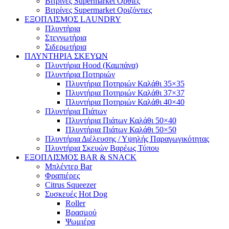
Βιτρίνες Supermarket Όρθιες
Βιτρίνες Supermarket Οριζόντιες
ΕΞΟΠΛΙΣΜΟΣ LAUNDRY
Πλυντήρια
Στεγνωτήρια
Σιδερωτήρια
ΠΛΥΝΤΗΡΙΑ ΣΚΕΥΩΝ
Πλυντήρια Hood (Καμπάνα)
Πλυντήρια Ποτηριών
Πλυντήρια Ποτηριών Καλάθι 35×35
Πλυντήρια Ποτηριών Καλάθι 37×37
Πλυντήρια Ποτηριών Καλάθι 40×40
Πλυντήρια Πιάτων
Πλυντήρια Πιάτων Καλάθι 50×40
Πλυντήρια Πιάτων Καλάθι 50×50
Πλυντήρια Διέλευσης / Υψηλής Παραγωγικότητας
Πλυντήρια Σκευών Βαρέως Τύπου
ΕΞΟΠΛΙΣΜΟΣ BAR & SNACK
Μπλέντερ Bar
Φραπιέρες
Citrus Squeezer
Συσκευές Hot Dog
Roller
Βρασμού
Ψωμιέρα