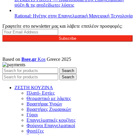
ψύξη & τις ανοξείδωτες λύσεις
Rational: Ηγέτης στην Επαγγελματική Μαγειρική Τεχνολογία
Γραφτείτε στο newsletter μας και λάβετε επιπλέον προσφορές:
Subscribe
Based on
Bsee.gr
Kos
Greece
2025
Search
Search
ΖΕΣΤΗ ΚΟΥΖΙΝΑ
Πλατό- Εστίες
Θερμαντικό με λάμπες
Βραστήρας Υγρών
Βραστήρες Ζυμαρικών
Γύροι
Επαγγελματικές κουζίνες
Φούρνοι Επαγγελματικοί
Φριτέζες