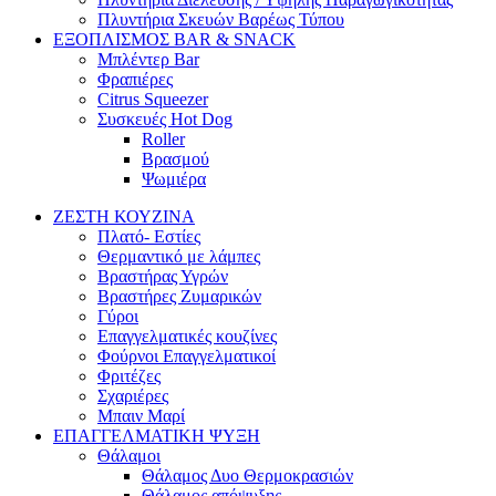
Πλυντήρια Σκευών Βαρέως Τύπου
ΕΞΟΠΛΙΣΜΟΣ BAR & SNACK
Μπλέντερ Bar
Φραπιέρες
Citrus Squeezer
Συσκευές Hot Dog
Roller
Βρασμού
Ψωμιέρα
ΖΕΣΤΗ ΚΟΥΖΙΝΑ
Πλατό- Εστίες
Θερμαντικό με λάμπες
Βραστήρας Υγρών
Βραστήρες Ζυμαρικών
Γύροι
Επαγγελματικές κουζίνες
Φούρνοι Επαγγελματικοί
Φριτέζες
Σχαριέρες
Μπαιν Μαρί
ΕΠΑΓΓΕΛΜΑΤΙΚΗ ΨΥΞΗ
Θάλαμοι
Θάλαμος Δυο Θερμοκρασιών
Θάλαμος απόψυξης