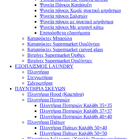
Ψυγεία Πάγκοι Κατάψυξη
Ψυγεία πάγκοι Χωρίς ψυκτικό μηχάνημα
Ψυγεία πάγκοι Σαλατών
Ψυγεία πάγκοι με ψυκτικό μηχάνημα
Ψυγεία πάγκοι Με μηχανή κάτω
Επιπρόσθετα εξαρτήματα
Καταψύκτες Μπαούλα
Καταψύκτες Supermarket Οριζόντιοι
Καταψύκτες Supermarket curved glass
Βιτρίνες Supermarket Όρθιες
Βιτρίνες Supermarket Οριζόντιες
ΕΞΟΠΛΙΣΜΟΣ LAUNDRY
Πλυντήρια
Στεγνωτήρια
Σιδερωτήρια
ΠΛΥΝΤΗΡΙΑ ΣΚΕΥΩΝ
Πλυντήρια Hood (Καμπάνα)
Πλυντήρια Ποτηριών
Πλυντήρια Ποτηριών Καλάθι 35×35
Πλυντήρια Ποτηριών Καλάθι 37×37
Πλυντήρια Ποτηριών Καλάθι 40×40
Πλυντήρια Πιάτων
Πλυντήρια Πιάτων Καλάθι 50×40
Πλυντήρια Πιάτων Καλάθι 50×50
Πλυντήρια Διέλευσης / Υψηλής Παραγωγικότητας