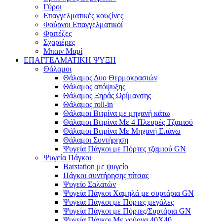
Γύροι
Επαγγελματικές κουζίνες
Φούρνοι Επαγγελματικοί
Φριτέζες
Σχαριέρες
Μπαιν Μαρί
ΕΠΑΓΓΕΛΜΑΤΙΚΗ ΨΥΞΗ
Θάλαμοι
Θάλαμος Δυο Θερμοκρασιών
Θάλαμος απόψυξης
Θάλαμος Ξηράς Ωρίμανσης
Θάλαμος roll-in
Θάλαμοι Βιτρίνα με μηχανή κάτω
Θάλαμοι Βιτρίνα Με 4 Πλευρές Τζαμιού
Θάλαμοι Βιτρίνα Με Μηχανή Επάνω
Θάλαμοι Συντήρηση
Ψυγεία Πάγκοι με Πόρτες τζαμιού GN
Ψυγεία Πάγκοι
Barstation με ψυγείο
Πάγκοι συντήρησης πίτσας
Ψυγείο Σαλατών
Ψυγεία Πάγκοι Χαμηλά με συρτάρια GN
Ψυγεία Πάγκοι με Πόρτες μεγάλες
Ψυγεία Πάγκοι με Πόρτες/Συρτάρια GN
Ψυγεία Πάγκοι Με γούρνα 40Χ40