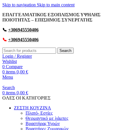
Skip to navigation
Skip to main content
ΕΠΑΓΓΕΛΜΑΤΙΚΟΣ ΕΞΟΠΛΙΣΜΟΣ ΥΨΗΛΗΣ
ΠΟΙΟΤΗΤΑΣ – ΕΠΙΣΗΜΟΣ ΣΥΝΕΡΓΑΤΗΣ
📞
+306945550406
📞
+306945550406
Search
Login / Register
Wishlist
0
Compare
0
items
0,00
€
Menu
Search
0
items
0,00
€
OΛΕΣ ΟΙ ΚΑΤΗΓΟΡΙΕΣ
ΖΕΣΤΗ ΚΟΥΖΙΝΑ
Πλατό- Εστίες
Θερμαντικό με λάμπες
Βραστήρας Υγρών
Βραστήρες Ζυμαρικών