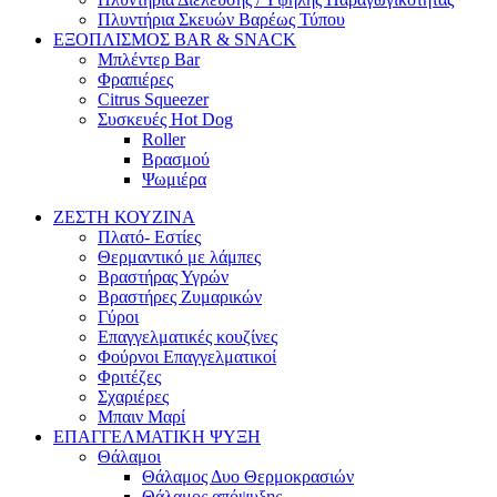
Πλυντήρια Σκευών Βαρέως Τύπου
ΕΞΟΠΛΙΣΜΟΣ BAR & SNACK
Μπλέντερ Bar
Φραπιέρες
Citrus Squeezer
Συσκευές Hot Dog
Roller
Βρασμού
Ψωμιέρα
ΖΕΣΤΗ ΚΟΥΖΙΝΑ
Πλατό- Εστίες
Θερμαντικό με λάμπες
Βραστήρας Υγρών
Βραστήρες Ζυμαρικών
Γύροι
Επαγγελματικές κουζίνες
Φούρνοι Επαγγελματικοί
Φριτέζες
Σχαριέρες
Μπαιν Μαρί
ΕΠΑΓΓΕΛΜΑΤΙΚΗ ΨΥΞΗ
Θάλαμοι
Θάλαμος Δυο Θερμοκρασιών
Θάλαμος απόψυξης