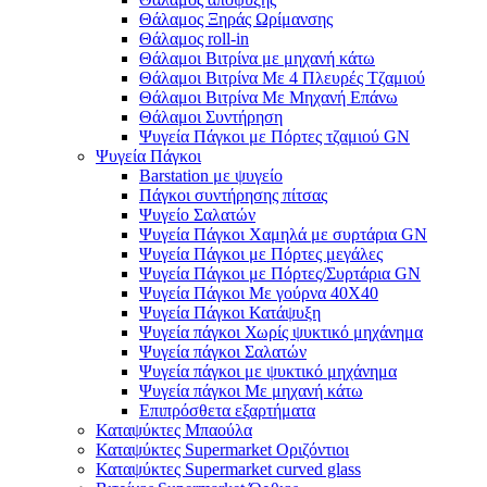
Θάλαμος Ξηράς Ωρίμανσης
Θάλαμος roll-in
Θάλαμοι Βιτρίνα με μηχανή κάτω
Θάλαμοι Βιτρίνα Με 4 Πλευρές Τζαμιού
Θάλαμοι Βιτρίνα Με Μηχανή Επάνω
Θάλαμοι Συντήρηση
Ψυγεία Πάγκοι με Πόρτες τζαμιού GN
Ψυγεία Πάγκοι
Barstation με ψυγείο
Πάγκοι συντήρησης πίτσας
Ψυγείο Σαλατών
Ψυγεία Πάγκοι Χαμηλά με συρτάρια GN
Ψυγεία Πάγκοι με Πόρτες μεγάλες
Ψυγεία Πάγκοι με Πόρτες/Συρτάρια GN
Ψυγεία Πάγκοι Με γούρνα 40Χ40
Ψυγεία Πάγκοι Κατάψυξη
Ψυγεία πάγκοι Χωρίς ψυκτικό μηχάνημα
Ψυγεία πάγκοι Σαλατών
Ψυγεία πάγκοι με ψυκτικό μηχάνημα
Ψυγεία πάγκοι Με μηχανή κάτω
Επιπρόσθετα εξαρτήματα
Καταψύκτες Μπαούλα
Καταψύκτες Supermarket Οριζόντιοι
Καταψύκτες Supermarket curved glass