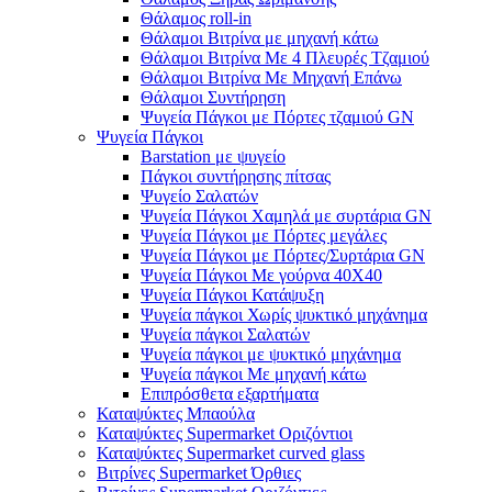
Θάλαμος roll-in
Θάλαμοι Βιτρίνα με μηχανή κάτω
Θάλαμοι Βιτρίνα Με 4 Πλευρές Τζαμιού
Θάλαμοι Βιτρίνα Με Μηχανή Επάνω
Θάλαμοι Συντήρηση
Ψυγεία Πάγκοι με Πόρτες τζαμιού GN
Ψυγεία Πάγκοι
Barstation με ψυγείο
Πάγκοι συντήρησης πίτσας
Ψυγείο Σαλατών
Ψυγεία Πάγκοι Χαμηλά με συρτάρια GN
Ψυγεία Πάγκοι με Πόρτες μεγάλες
Ψυγεία Πάγκοι με Πόρτες/Συρτάρια GN
Ψυγεία Πάγκοι Με γούρνα 40Χ40
Ψυγεία Πάγκοι Κατάψυξη
Ψυγεία πάγκοι Χωρίς ψυκτικό μηχάνημα
Ψυγεία πάγκοι Σαλατών
Ψυγεία πάγκοι με ψυκτικό μηχάνημα
Ψυγεία πάγκοι Με μηχανή κάτω
Επιπρόσθετα εξαρτήματα
Καταψύκτες Μπαούλα
Καταψύκτες Supermarket Οριζόντιοι
Καταψύκτες Supermarket curved glass
Βιτρίνες Supermarket Όρθιες