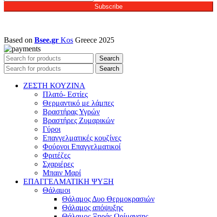
Subscribe
Based on
Bsee.gr
Kos
Greece
2025
Search
Search
ΖΕΣΤΗ ΚΟΥΖΙΝΑ
Πλατό- Εστίες
Θερμαντικό με λάμπες
Βραστήρας Υγρών
Βραστήρες Ζυμαρικών
Γύροι
Επαγγελματικές κουζίνες
Φούρνοι Επαγγελματικοί
Φριτέζες
Σχαριέρες
Μπαιν Μαρί
ΕΠΑΓΓΕΛΜΑΤΙΚΗ ΨΥΞΗ
Θάλαμοι
Θάλαμος Δυο Θερμοκρασιών
Θάλαμος απόψυξης
Θάλαμος Ξηράς Ωρίμανσης