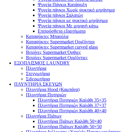
Ψυγεία Πάγκοι Κατάψυξη
Ψυγεία πάγκοι Χωρίς ψυκτικό μηχάνημα
Ψυγεία πάγκοι Σαλατών
Ψυγεία πάγκοι με ψυκτικό μηχάνημα
Ψυγεία πάγκοι Με μηχανή κάτω
Επιπρόσθετα εξαρτήματα
Καταψύκτες Μπαούλα
Καταψύκτες Supermarket Οριζόντιοι
Καταψύκτες Supermarket curved glass
Βιτρίνες Supermarket Όρθιες
Βιτρίνες Supermarket Οριζόντιες
ΕΞΟΠΛΙΣΜΟΣ LAUNDRY
Πλυντήρια
Στεγνωτήρια
Σιδερωτήρια
ΠΛΥΝΤΗΡΙΑ ΣΚΕΥΩΝ
Πλυντήρια Hood (Καμπάνα)
Πλυντήρια Ποτηριών
Πλυντήρια Ποτηριών Καλάθι 35×35
Πλυντήρια Ποτηριών Καλάθι 37×37
Πλυντήρια Ποτηριών Καλάθι 40×40
Πλυντήρια Πιάτων
Πλυντήρια Πιάτων Καλάθι 50×40
Πλυντήρια Πιάτων Καλάθι 50×50
Πλυντήρια Διέλευσης / Υψηλής Παραγωγικότητας