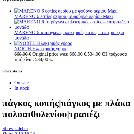
MARENO 6 εστίες αερίου με φούρνο αερίου Maxi
MARENO 6 τετράγωνες ηλεκτρικές εστίες – επιτραπέζια
μονάδα
NORTH Ηλεκτρικός γύρος
668,00
€
Original price was: 668,00 €.
534,00
€
Η τρέχουσα
τιμή είναι: 534,00 €.
Stock status
On sale
In stock
πάγκος κοπής|πάγκος με πλάκα
πολυαιθυλενίου|τραπέζι
Show sidebar
Show
9
12
18
24