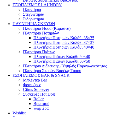
Βιτρίνες Supermarket Οριζόντιες
ΕΞΟΠΛΙΣΜΟΣ LAUNDRY
Πλυντήρια
Στεγνωτήρια
Σιδερωτήρια
ΠΛΥΝΤΗΡΙΑ ΣΚΕΥΩΝ
Πλυντήρια Hood (Καμπάνα)
Πλυντήρια Ποτηριών
Πλυντήρια Ποτηριών Καλάθι 35×35
Πλυντήρια Ποτηριών Καλάθι 37×37
Πλυντήρια Ποτηριών Καλάθι 40×40
Πλυντήρια Πιάτων
Πλυντήρια Πιάτων Καλάθι 50×40
Πλυντήρια Πιάτων Καλάθι 50×50
Πλυντήρια Διέλευσης / Υψηλής Παραγωγικότητας
Πλυντήρια Σκευών Βαρέως Τύπου
ΕΞΟΠΛΙΣΜΟΣ BAR & SNACK
Μπλέντερ Bar
Φραπιέρες
Citrus Squeezer
Συσκευές Hot Dog
Roller
Βρασμού
Ψωμιέρα
Wishlist