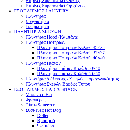
Βιτρίνες Supermarket Όρθιες
Βιτρίνες Supermarket Οριζόντιες
ΕΞΟΠΛΙΣΜΟΣ LAUNDRY
Πλυντήρια
Στεγνωτήρια
Σιδερωτήρια
ΠΛΥΝΤΗΡΙΑ ΣΚΕΥΩΝ
Πλυντήρια Hood (Καμπάνα)
Πλυντήρια Ποτηριών
Πλυντήρια Ποτηριών Καλάθι 35×35
Πλυντήρια Ποτηριών Καλάθι 37×37
Πλυντήρια Ποτηριών Καλάθι 40×40
Πλυντήρια Πιάτων
Πλυντήρια Πιάτων Καλάθι 50×40
Πλυντήρια Πιάτων Καλάθι 50×50
Πλυντήρια Διέλευσης / Υψηλής Παραγωγικότητας
Πλυντήρια Σκευών Βαρέως Τύπου
ΕΞΟΠΛΙΣΜΟΣ BAR & SNACK
Μπλέντερ Bar
Φραπιέρες
Citrus Squeezer
Συσκευές Hot Dog
Roller
Βρασμού
Ψωμιέρα