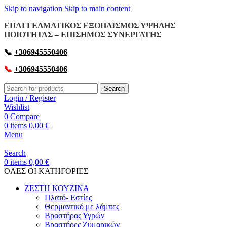
Skip to navigation
Skip to main content
ΕΠΑΓΓΕΛΜΑΤΙΚΟΣ ΕΞΟΠΛΙΣΜΟΣ ΥΨΗΛΗΣ
ΠΟΙΟΤΗΤΑΣ – ΕΠΙΣΗΜΟΣ ΣΥΝΕΡΓΑΤΗΣ
📞
+306945550406
📞
+306945550406
Search
Login / Register
Wishlist
0
Compare
0
items
0,00
€
Menu
Search
0
items
0,00
€
OΛΕΣ ΟΙ ΚΑΤΗΓΟΡΙΕΣ
ΖΕΣΤΗ ΚΟΥΖΙΝΑ
Πλατό- Εστίες
Θερμαντικό με λάμπες
Βραστήρας Υγρών
Βραστήρες Ζυμαρικών