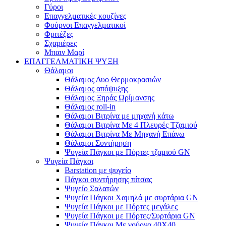
Γύροι
Επαγγελματικές κουζίνες
Φούρνοι Επαγγελματικοί
Φριτέζες
Σχαριέρες
Μπαιν Μαρί
ΕΠΑΓΓΕΛΜΑΤΙΚΗ ΨΥΞΗ
Θάλαμοι
Θάλαμος Δυο Θερμοκρασιών
Θάλαμος απόψυξης
Θάλαμος Ξηράς Ωρίμανσης
Θάλαμος roll-in
Θάλαμοι Βιτρίνα με μηχανή κάτω
Θάλαμοι Βιτρίνα Με 4 Πλευρές Τζαμιού
Θάλαμοι Βιτρίνα Με Μηχανή Επάνω
Θάλαμοι Συντήρηση
Ψυγεία Πάγκοι με Πόρτες τζαμιού GN
Ψυγεία Πάγκοι
Barstation με ψυγείο
Πάγκοι συντήρησης πίτσας
Ψυγείο Σαλατών
Ψυγεία Πάγκοι Χαμηλά με συρτάρια GN
Ψυγεία Πάγκοι με Πόρτες μεγάλες
Ψυγεία Πάγκοι με Πόρτες/Συρτάρια GN
Ψυγεία Πάγκοι Με γούρνα 40Χ40