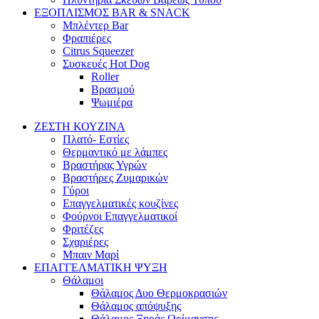
ΕΞΟΠΛΙΣΜΟΣ BAR & SNACK
Μπλέντερ Bar
Φραπιέρες
Citrus Squeezer
Συσκευές Hot Dog
Roller
Βρασμού
Ψωμιέρα
ΖΕΣΤΗ ΚΟΥΖΙΝΑ
Πλατό- Εστίες
Θερμαντικό με λάμπες
Βραστήρας Υγρών
Βραστήρες Ζυμαρικών
Γύροι
Επαγγελματικές κουζίνες
Φούρνοι Επαγγελματικοί
Φριτέζες
Σχαριέρες
Μπαιν Μαρί
ΕΠΑΓΓΕΛΜΑΤΙΚΗ ΨΥΞΗ
Θάλαμοι
Θάλαμος Δυο Θερμοκρασιών
Θάλαμος απόψυξης
Θάλαμος Ξηράς Ωρίμανσης