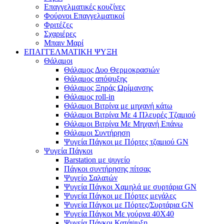
Επαγγελματικές κουζίνες
Φούρνοι Επαγγελματικοί
Φριτέζες
Σχαριέρες
Μπαιν Μαρί
ΕΠΑΓΓΕΛΜΑΤΙΚΗ ΨΥΞΗ
Θάλαμοι
Θάλαμος Δυο Θερμοκρασιών
Θάλαμος απόψυξης
Θάλαμος Ξηράς Ωρίμανσης
Θάλαμος roll-in
Θάλαμοι Βιτρίνα με μηχανή κάτω
Θάλαμοι Βιτρίνα Με 4 Πλευρές Τζαμιού
Θάλαμοι Βιτρίνα Με Μηχανή Επάνω
Θάλαμοι Συντήρηση
Ψυγεία Πάγκοι με Πόρτες τζαμιού GN
Ψυγεία Πάγκοι
Barstation με ψυγείο
Πάγκοι συντήρησης πίτσας
Ψυγείο Σαλατών
Ψυγεία Πάγκοι Χαμηλά με συρτάρια GN
Ψυγεία Πάγκοι με Πόρτες μεγάλες
Ψυγεία Πάγκοι με Πόρτες/Συρτάρια GN
Ψυγεία Πάγκοι Με γούρνα 40Χ40
Ψυγεία Πάγκοι Κατάψυξη