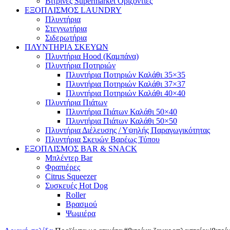
Βιτρίνες Supermarket Οριζόντιες
ΕΞΟΠΛΙΣΜΟΣ LAUNDRY
Πλυντήρια
Στεγνωτήρια
Σιδερωτήρια
ΠΛΥΝΤΗΡΙΑ ΣΚΕΥΩΝ
Πλυντήρια Hood (Καμπάνα)
Πλυντήρια Ποτηριών
Πλυντήρια Ποτηριών Καλάθι 35×35
Πλυντήρια Ποτηριών Καλάθι 37×37
Πλυντήρια Ποτηριών Καλάθι 40×40
Πλυντήρια Πιάτων
Πλυντήρια Πιάτων Καλάθι 50×40
Πλυντήρια Πιάτων Καλάθι 50×50
Πλυντήρια Διέλευσης / Υψηλής Παραγωγικότητας
Πλυντήρια Σκευών Βαρέως Τύπου
ΕΞΟΠΛΙΣΜΟΣ BAR & SNACK
Μπλέντερ Bar
Φραπιέρες
Citrus Squeezer
Συσκευές Hot Dog
Roller
Βρασμού
Ψωμιέρα