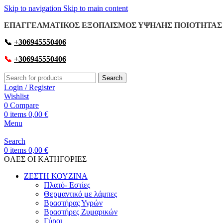
Skip to navigation
Skip to main content
ΕΠΑΓΓΕΛΜΑΤΙΚΟΣ ΕΞΟΠΛΙΣΜΟΣ ΥΨΗΛΗΣ ΠΟΙΟΤΗΤΑΣ 
📞
+306945550406
📞
+306945550406
Search
Login / Register
Wishlist
0
Compare
0
items
0,00
€
Menu
Search
0
items
0,00
€
OΛΕΣ ΟΙ ΚΑΤΗΓΟΡΙΕΣ
ΖΕΣΤΗ ΚΟΥΖΙΝΑ
Πλατό- Εστίες
Θερμαντικό με λάμπες
Βραστήρας Υγρών
Βραστήρες Ζυμαρικών
Γύροι