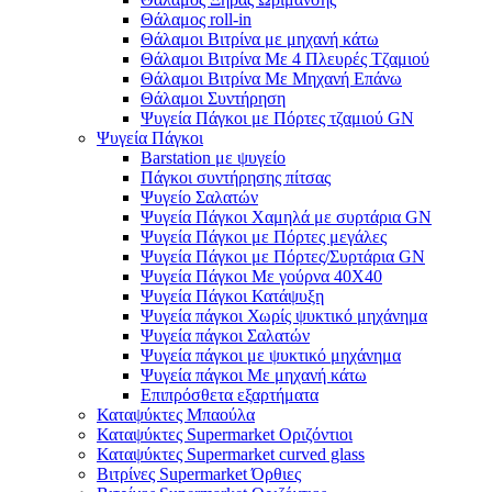
Θάλαμος roll-in
Θάλαμοι Βιτρίνα με μηχανή κάτω
Θάλαμοι Βιτρίνα Με 4 Πλευρές Τζαμιού
Θάλαμοι Βιτρίνα Με Μηχανή Επάνω
Θάλαμοι Συντήρηση
Ψυγεία Πάγκοι με Πόρτες τζαμιού GN
Ψυγεία Πάγκοι
Barstation με ψυγείο
Πάγκοι συντήρησης πίτσας
Ψυγείο Σαλατών
Ψυγεία Πάγκοι Χαμηλά με συρτάρια GN
Ψυγεία Πάγκοι με Πόρτες μεγάλες
Ψυγεία Πάγκοι με Πόρτες/Συρτάρια GN
Ψυγεία Πάγκοι Με γούρνα 40Χ40
Ψυγεία Πάγκοι Κατάψυξη
Ψυγεία πάγκοι Χωρίς ψυκτικό μηχάνημα
Ψυγεία πάγκοι Σαλατών
Ψυγεία πάγκοι με ψυκτικό μηχάνημα
Ψυγεία πάγκοι Με μηχανή κάτω
Επιπρόσθετα εξαρτήματα
Καταψύκτες Μπαούλα
Καταψύκτες Supermarket Οριζόντιοι
Καταψύκτες Supermarket curved glass
Βιτρίνες Supermarket Όρθιες