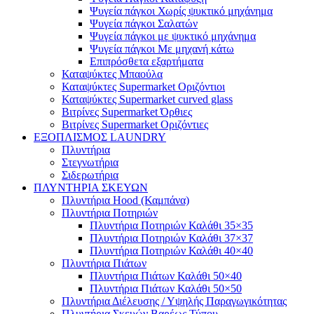
Ψυγεία πάγκοι Χωρίς ψυκτικό μηχάνημα
Ψυγεία πάγκοι Σαλατών
Ψυγεία πάγκοι με ψυκτικό μηχάνημα
Ψυγεία πάγκοι Με μηχανή κάτω
Επιπρόσθετα εξαρτήματα
Καταψύκτες Μπαούλα
Καταψύκτες Supermarket Οριζόντιοι
Καταψύκτες Supermarket curved glass
Βιτρίνες Supermarket Όρθιες
Βιτρίνες Supermarket Οριζόντιες
ΕΞΟΠΛΙΣΜΟΣ LAUNDRY
Πλυντήρια
Στεγνωτήρια
Σιδερωτήρια
ΠΛΥΝΤΗΡΙΑ ΣΚΕΥΩΝ
Πλυντήρια Hood (Καμπάνα)
Πλυντήρια Ποτηριών
Πλυντήρια Ποτηριών Καλάθι 35×35
Πλυντήρια Ποτηριών Καλάθι 37×37
Πλυντήρια Ποτηριών Καλάθι 40×40
Πλυντήρια Πιάτων
Πλυντήρια Πιάτων Καλάθι 50×40
Πλυντήρια Πιάτων Καλάθι 50×50
Πλυντήρια Διέλευσης / Υψηλής Παραγωγικότητας
Πλυντήρια Σκευών Βαρέως Τύπου