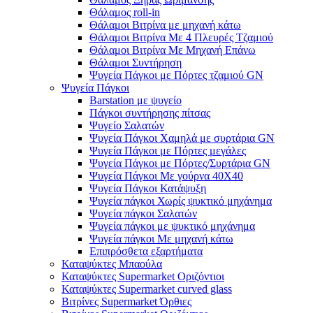
Θάλαμος roll-in
Θάλαμοι Βιτρίνα με μηχανή κάτω
Θάλαμοι Βιτρίνα Με 4 Πλευρές Τζαμιού
Θάλαμοι Βιτρίνα Με Μηχανή Επάνω
Θάλαμοι Συντήρηση
Ψυγεία Πάγκοι με Πόρτες τζαμιού GN
Ψυγεία Πάγκοι
Barstation με ψυγείο
Πάγκοι συντήρησης πίτσας
Ψυγείο Σαλατών
Ψυγεία Πάγκοι Χαμηλά με συρτάρια GN
Ψυγεία Πάγκοι με Πόρτες μεγάλες
Ψυγεία Πάγκοι με Πόρτες/Συρτάρια GN
Ψυγεία Πάγκοι Με γούρνα 40Χ40
Ψυγεία Πάγκοι Κατάψυξη
Ψυγεία πάγκοι Χωρίς ψυκτικό μηχάνημα
Ψυγεία πάγκοι Σαλατών
Ψυγεία πάγκοι με ψυκτικό μηχάνημα
Ψυγεία πάγκοι Με μηχανή κάτω
Επιπρόσθετα εξαρτήματα
Καταψύκτες Μπαούλα
Καταψύκτες Supermarket Οριζόντιοι
Καταψύκτες Supermarket curved glass
Βιτρίνες Supermarket Όρθιες