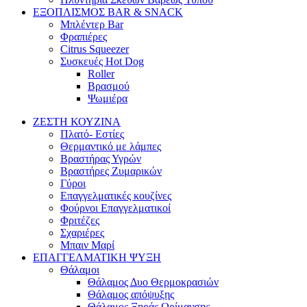
ΕΞΟΠΛΙΣΜΟΣ BAR & SNACK
Μπλέντερ Bar
Φραπιέρες
Citrus Squeezer
Συσκευές Hot Dog
Roller
Βρασμού
Ψωμιέρα
ΖΕΣΤΗ ΚΟΥΖΙΝΑ
Πλατό- Εστίες
Θερμαντικό με λάμπες
Βραστήρας Υγρών
Βραστήρες Ζυμαρικών
Γύροι
Επαγγελματικές κουζίνες
Φούρνοι Επαγγελματικοί
Φριτέζες
Σχαριέρες
Μπαιν Μαρί
ΕΠΑΓΓΕΛΜΑΤΙΚΗ ΨΥΞΗ
Θάλαμοι
Θάλαμος Δυο Θερμοκρασιών
Θάλαμος απόψυξης
Θάλαμος Ξηράς Ωρίμανσης