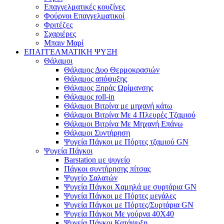
Επαγγελματικές κουζίνες
Φούρνοι Επαγγελματικοί
Φριτέζες
Σχαριέρες
Μπαιν Μαρί
ΕΠΑΓΓΕΛΜΑΤΙΚΗ ΨΥΞΗ
Θάλαμοι
Θάλαμος Δυο Θερμοκρασιών
Θάλαμος απόψυξης
Θάλαμος Ξηράς Ωρίμανσης
Θάλαμος roll-in
Θάλαμοι Βιτρίνα με μηχανή κάτω
Θάλαμοι Βιτρίνα Με 4 Πλευρές Τζαμιού
Θάλαμοι Βιτρίνα Με Μηχανή Επάνω
Θάλαμοι Συντήρηση
Ψυγεία Πάγκοι με Πόρτες τζαμιού GN
Ψυγεία Πάγκοι
Barstation με ψυγείο
Πάγκοι συντήρησης πίτσας
Ψυγείο Σαλατών
Ψυγεία Πάγκοι Χαμηλά με συρτάρια GN
Ψυγεία Πάγκοι με Πόρτες μεγάλες
Ψυγεία Πάγκοι με Πόρτες/Συρτάρια GN
Ψυγεία Πάγκοι Με γούρνα 40Χ40
Ψυγεία Πάγκοι Κατάψυξη