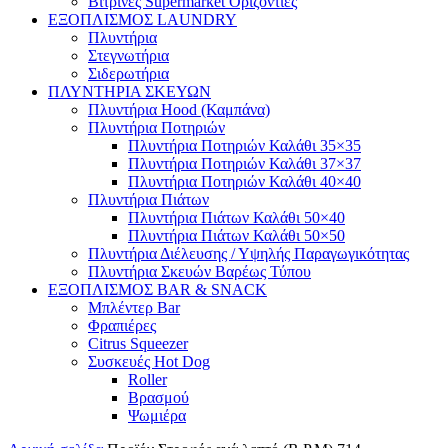
Βιτρίνες Supermarket Οριζόντιες
ΕΞΟΠΛΙΣΜΟΣ LAUNDRY
Πλυντήρια
Στεγνωτήρια
Σιδερωτήρια
ΠΛΥΝΤΗΡΙΑ ΣΚΕΥΩΝ
Πλυντήρια Hood (Καμπάνα)
Πλυντήρια Ποτηριών
Πλυντήρια Ποτηριών Καλάθι 35×35
Πλυντήρια Ποτηριών Καλάθι 37×37
Πλυντήρια Ποτηριών Καλάθι 40×40
Πλυντήρια Πιάτων
Πλυντήρια Πιάτων Καλάθι 50×40
Πλυντήρια Πιάτων Καλάθι 50×50
Πλυντήρια Διέλευσης / Υψηλής Παραγωγικότητας
Πλυντήρια Σκευών Βαρέως Τύπου
ΕΞΟΠΛΙΣΜΟΣ BAR & SNACK
Μπλέντερ Bar
Φραπιέρες
Citrus Squeezer
Συσκευές Hot Dog
Roller
Βρασμού
Ψωμιέρα