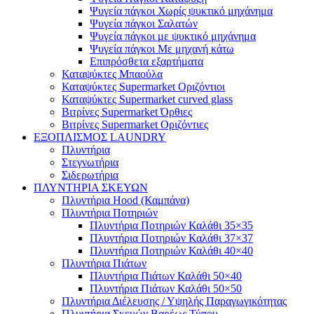
Ψυγεία πάγκοι Χωρίς ψυκτικό μηχάνημα
Ψυγεία πάγκοι Σαλατών
Ψυγεία πάγκοι με ψυκτικό μηχάνημα
Ψυγεία πάγκοι Με μηχανή κάτω
Επιπρόσθετα εξαρτήματα
Καταψύκτες Μπαούλα
Καταψύκτες Supermarket Οριζόντιοι
Καταψύκτες Supermarket curved glass
Βιτρίνες Supermarket Όρθιες
Βιτρίνες Supermarket Οριζόντιες
ΕΞΟΠΛΙΣΜΟΣ LAUNDRY
Πλυντήρια
Στεγνωτήρια
Σιδερωτήρια
ΠΛΥΝΤΗΡΙΑ ΣΚΕΥΩΝ
Πλυντήρια Hood (Καμπάνα)
Πλυντήρια Ποτηριών
Πλυντήρια Ποτηριών Καλάθι 35×35
Πλυντήρια Ποτηριών Καλάθι 37×37
Πλυντήρια Ποτηριών Καλάθι 40×40
Πλυντήρια Πιάτων
Πλυντήρια Πιάτων Καλάθι 50×40
Πλυντήρια Πιάτων Καλάθι 50×50
Πλυντήρια Διέλευσης / Υψηλής Παραγωγικότητας
Πλυντήρια Σκευών Βαρέως Τύπου