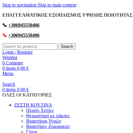
Skip to navigation
Skip to main content
ΕΠΑΓΓΕΛΜΑΤΙΚΟΣ ΕΞΟΠΛΙΣΜΟΣ ΥΨΗΛΗΣ ΠΟΙΟΤΗΤΑΣ 
📞
+306945550406
📞
+306945550406
Search
Login / Register
Wishlist
0
Compare
0
items
0,00
€
Menu
Search
0
items
0,00
€
OΛΕΣ ΟΙ ΚΑΤΗΓΟΡΙΕΣ
ΖΕΣΤΗ ΚΟΥΖΙΝΑ
Πλατό- Εστίες
Θερμαντικό με λάμπες
Βραστήρας Υγρών
Βραστήρες Ζυμαρικών
Γύροι