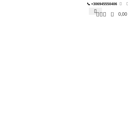
📞
+306945550406
0
0,0
ΥΩΝ
ΕΞΟΠΛΙΣΜΟΣ BAR & SNACK