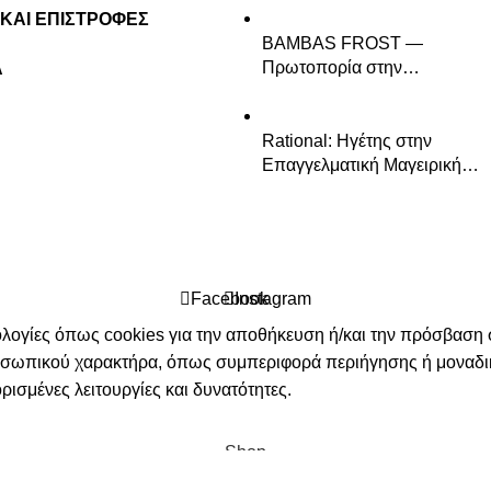
ψύξη
ΚΑΙ ΕΠΙΣΤΡΟΦΕΣ
BAMBAS FROST —
Πρωτοπορία στην
Α
επαγγελματική ψύξη & τις
ανοξείδωτες λύσεις
Rational: Ηγέτης στην
Επαγγελματική Μαγειρική
Τεχνολογία
Facebook
Instagram
νολογίες όπως cookies για την αποθήκευση ή/και την πρόσβαση
ροσωπικού χαρακτήρα, όπως συμπεριφορά περιήγησης ή μοναδικ
ισμένες λειτουργίες και δυνατότητες.
Shop