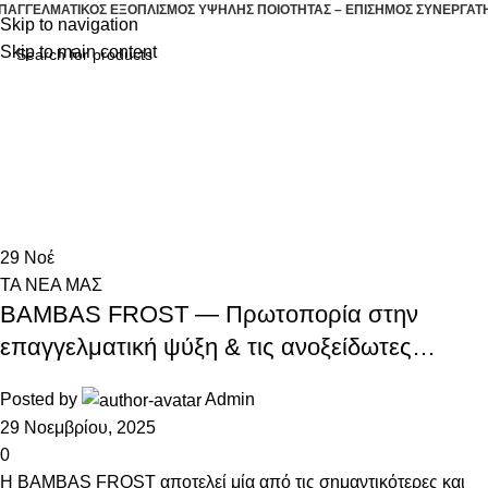
ΠΑΓΓΕΛΜΑΤΙΚΟΣ ΕΞΟΠΛΙΣΜΟΣ ΥΨΗΛΗΣ ΠΟΙΟΤΗΤΑΣ – ΕΠΙΣΗΜΟΣ ΣΥΝΕΡΓΑΤ
Skip to navigation
Skip to main content
OΛΕΣ ΟΙ ΚΑΤΗΓΟΡΙΕΣ
ΖΕΣΤΗ ΚΟΥΖΙΝΑ
ΕΠΑΓΓ
Tag Archives: backbar coolers
Home
Posts Tagged "backbar coolers"
29
Νοέ
ΤΑ ΝΕΑ ΜΑΣ
BAMBAS FROST — Πρωτοπορία στην
επαγγελματική ψύξη & τις ανοξείδωτες
λύσεις
Posted by
Admin
29 Νοεμβρίου, 2025
0
Η BAMBAS FROST αποτελεί μία από τις σημαντικότερες και