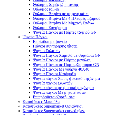
Θάλαμος Ξηράς Ωρίμανσης
Θάλαμος roll-in
Θάλαμοι Βιτρίνα με μηχανή κάτω
Θάλαμοι Βιτρίνα Με 4 Πλευρές Τζαμιού
Θάλαμοι Βιτρίνα Με Μηχανή Επάνω
Θάλαμοι Συντήρηση
Ψυγεία Πάγκοι με Πόρτες τζαμιού GN
Ψυγεία Πάγκοι
Barstation με ψυγείο
Πάγκοι συντήρησης πίτσας
Ψυγείο Σαλατών
Ψυγεία Πάγκοι Χαμηλά με συρτάρια GN
Ψυγεία Πάγκοι με Πόρτες μεγάλες
Ψυγεία Πάγκοι με Πόρτες/Συρτάρια GN
Ψυγεία Πάγκοι Με γούρνα 40Χ40
Ψυγεία Πάγκοι Κατάψυξη
Ψυγεία πάγκοι Χωρίς ψυκτικό μηχάνημα
Ψυγεία πάγκοι Σαλατών
Ψυγεία πάγκοι με ψυκτικό μηχάνημα
Ψυγεία πάγκοι Με μηχανή κάτω
Επιπρόσθετα εξαρτήματα
Καταψύκτες Μπαούλα
Καταψύκτες Supermarket Οριζόντιοι
Καταψύκτες Supermarket curved glass