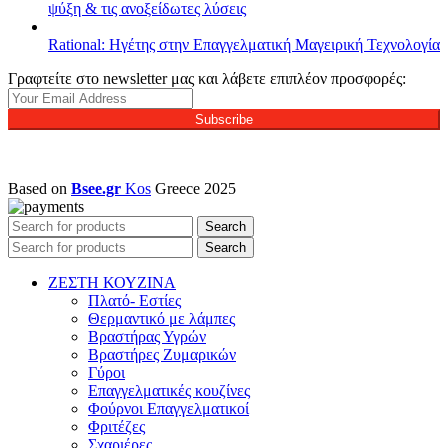
ψύξη & τις ανοξείδωτες λύσεις
Rational: Ηγέτης στην Επαγγελματική Μαγειρική Τεχνολογία
Γραφτείτε στο newsletter μας και λάβετε επιπλέον προσφορές:
Subscribe
Based on
Bsee.gr
Kos
Greece
2025
Search
Search
ΖΕΣΤΗ ΚΟΥΖΙΝΑ
Πλατό- Εστίες
Θερμαντικό με λάμπες
Βραστήρας Υγρών
Βραστήρες Ζυμαρικών
Γύροι
Επαγγελματικές κουζίνες
Φούρνοι Επαγγελματικοί
Φριτέζες
Σχαριέρες