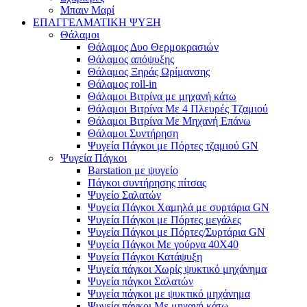
Μπαιν Μαρί
ΕΠΑΓΓΕΛΜΑΤΙΚΗ ΨΥΞΗ
Θάλαμοι
Θάλαμος Δυο Θερμοκρασιών
Θάλαμος απόψυξης
Θάλαμος Ξηράς Ωρίμανσης
Θάλαμος roll-in
Θάλαμοι Βιτρίνα με μηχανή κάτω
Θάλαμοι Βιτρίνα Με 4 Πλευρές Τζαμιού
Θάλαμοι Βιτρίνα Με Μηχανή Επάνω
Θάλαμοι Συντήρηση
Ψυγεία Πάγκοι με Πόρτες τζαμιού GN
Ψυγεία Πάγκοι
Barstation με ψυγείο
Πάγκοι συντήρησης πίτσας
Ψυγείο Σαλατών
Ψυγεία Πάγκοι Χαμηλά με συρτάρια GN
Ψυγεία Πάγκοι με Πόρτες μεγάλες
Ψυγεία Πάγκοι με Πόρτες/Συρτάρια GN
Ψυγεία Πάγκοι Με γούρνα 40Χ40
Ψυγεία Πάγκοι Κατάψυξη
Ψυγεία πάγκοι Χωρίς ψυκτικό μηχάνημα
Ψυγεία πάγκοι Σαλατών
Ψυγεία πάγκοι με ψυκτικό μηχάνημα
Ψυγεία πάγκοι Με μηχανή κάτω