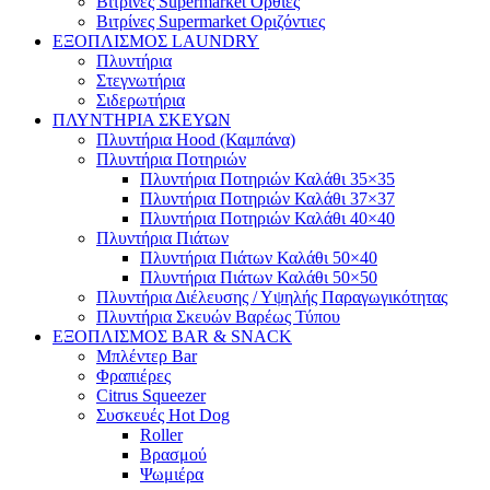
Βιτρίνες Supermarket Όρθιες
Βιτρίνες Supermarket Οριζόντιες
ΕΞΟΠΛΙΣΜΟΣ LAUNDRY
Πλυντήρια
Στεγνωτήρια
Σιδερωτήρια
ΠΛΥΝΤΗΡΙΑ ΣΚΕΥΩΝ
Πλυντήρια Hood (Καμπάνα)
Πλυντήρια Ποτηριών
Πλυντήρια Ποτηριών Καλάθι 35×35
Πλυντήρια Ποτηριών Καλάθι 37×37
Πλυντήρια Ποτηριών Καλάθι 40×40
Πλυντήρια Πιάτων
Πλυντήρια Πιάτων Καλάθι 50×40
Πλυντήρια Πιάτων Καλάθι 50×50
Πλυντήρια Διέλευσης / Υψηλής Παραγωγικότητας
Πλυντήρια Σκευών Βαρέως Τύπου
ΕΞΟΠΛΙΣΜΟΣ BAR & SNACK
Μπλέντερ Bar
Φραπιέρες
Citrus Squeezer
Συσκευές Hot Dog
Roller
Βρασμού
Ψωμιέρα