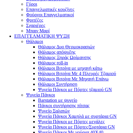
Γύροι
Επαγγελματικές κουζίνες
Φούρνοι Επαγγελματικοί
Φριτέζες
Σχαριέρες
Μπαιν Μαρί
ΕΠΑΓΓΕΛΜΑΤΙΚΗ ΨΥΞΗ
Θάλαμοι
Θάλαμος Δυο Θερμοκρασιών
Θάλαμος απόψυξης
Θάλαμος Ξηράς Ωρίμανσης
Θάλαμος roll-in
Θάλαμοι Βιτρίνα με μηχανή κάτω
Θάλαμοι Βιτρίνα Με 4 Πλευρές Τζαμιού
Θάλαμοι Βιτρίνα Με Μηχανή Επάνω
Θάλαμοι Συντήρηση
Ψυγεία Πάγκοι με Πόρτες τζαμιού GN
Ψυγεία Πάγκοι
Barstation με ψυγείο
Πάγκοι συντήρησης πίτσας
Ψυγείο Σαλατών
Ψυγεία Πάγκοι Χαμηλά με συρτάρια GN
Ψυγεία Πάγκοι με Πόρτες μεγάλες
Ψυγεία Πάγκοι με Πόρτες/Συρτάρια GN
Ψυγεία Πάγκοι Με γούρνα 40Χ40