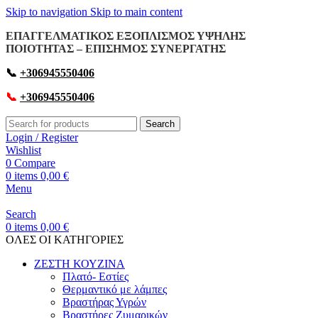
Skip to navigation
Skip to main content
ΕΠΑΓΓΕΛΜΑΤΙΚΟΣ ΕΞΟΠΛΙΣΜΟΣ ΥΨΗΛΗΣ
ΠΟΙΟΤΗΤΑΣ – ΕΠΙΣΗΜΟΣ ΣΥΝΕΡΓΑΤΗΣ
📞
+306945550406
📞
+306945550406
Search
Login / Register
Wishlist
0
Compare
0
items
0,00
€
Menu
Search
0
items
0,00
€
OΛΕΣ ΟΙ ΚΑΤΗΓΟΡΙΕΣ
ΖΕΣΤΗ ΚΟΥΖΙΝΑ
Πλατό- Εστίες
Θερμαντικό με λάμπες
Βραστήρας Υγρών
Βραστήρες Ζυμαρικών