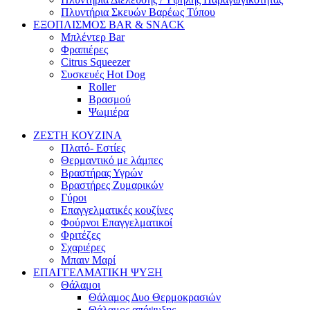
Πλυντήρια Σκευών Βαρέως Τύπου
ΕΞΟΠΛΙΣΜΟΣ BAR & SNACK
Μπλέντερ Bar
Φραπιέρες
Citrus Squeezer
Συσκευές Hot Dog
Roller
Βρασμού
Ψωμιέρα
ΖΕΣΤΗ ΚΟΥΖΙΝΑ
Πλατό- Εστίες
Θερμαντικό με λάμπες
Βραστήρας Υγρών
Βραστήρες Ζυμαρικών
Γύροι
Επαγγελματικές κουζίνες
Φούρνοι Επαγγελματικοί
Φριτέζες
Σχαριέρες
Μπαιν Μαρί
ΕΠΑΓΓΕΛΜΑΤΙΚΗ ΨΥΞΗ
Θάλαμοι
Θάλαμος Δυο Θερμοκρασιών
Θάλαμος απόψυξης