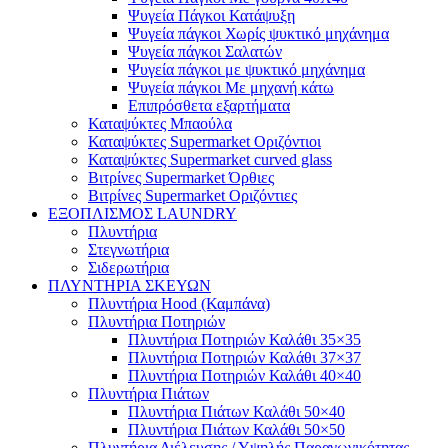
Ψυγεία Πάγκοι Κατάψυξη
Ψυγεία πάγκοι Χωρίς ψυκτικό μηχάνημα
Ψυγεία πάγκοι Σαλατών
Ψυγεία πάγκοι με ψυκτικό μηχάνημα
Ψυγεία πάγκοι Με μηχανή κάτω
Επιπρόσθετα εξαρτήματα
Καταψύκτες Μπαούλα
Καταψύκτες Supermarket Οριζόντιοι
Καταψύκτες Supermarket curved glass
Βιτρίνες Supermarket Όρθιες
Βιτρίνες Supermarket Οριζόντιες
ΕΞΟΠΛΙΣΜΟΣ LAUNDRY
Πλυντήρια
Στεγνωτήρια
Σιδερωτήρια
ΠΛΥΝΤΗΡΙΑ ΣΚΕΥΩΝ
Πλυντήρια Hood (Καμπάνα)
Πλυντήρια Ποτηριών
Πλυντήρια Ποτηριών Καλάθι 35×35
Πλυντήρια Ποτηριών Καλάθι 37×37
Πλυντήρια Ποτηριών Καλάθι 40×40
Πλυντήρια Πιάτων
Πλυντήρια Πιάτων Καλάθι 50×40
Πλυντήρια Πιάτων Καλάθι 50×50
Πλυντήρια Διέλευσης / Υψηλής Παραγωγικότητας