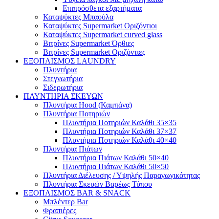
Επιπρόσθετα εξαρτήματα
Καταψύκτες Μπαούλα
Καταψύκτες Supermarket Οριζόντιοι
Καταψύκτες Supermarket curved glass
Βιτρίνες Supermarket Όρθιες
Βιτρίνες Supermarket Οριζόντιες
ΕΞΟΠΛΙΣΜΟΣ LAUNDRY
Πλυντήρια
Στεγνωτήρια
Σιδερωτήρια
ΠΛΥΝΤΗΡΙΑ ΣΚΕΥΩΝ
Πλυντήρια Hood (Καμπάνα)
Πλυντήρια Ποτηριών
Πλυντήρια Ποτηριών Καλάθι 35×35
Πλυντήρια Ποτηριών Καλάθι 37×37
Πλυντήρια Ποτηριών Καλάθι 40×40
Πλυντήρια Πιάτων
Πλυντήρια Πιάτων Καλάθι 50×40
Πλυντήρια Πιάτων Καλάθι 50×50
Πλυντήρια Διέλευσης / Υψηλής Παραγωγικότητας
Πλυντήρια Σκευών Βαρέως Τύπου
ΕΞΟΠΛΙΣΜΟΣ BAR & SNACK
Μπλέντερ Bar
Φραπιέρες