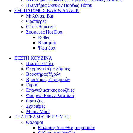
Πλυντήρια Σκευών Βαρέως Τύπου
ΕΞΟΠΛΙΣΜΟΣ BAR & SNACK
Μπλέντερ Bar
Φραπιέρες
Citrus Squeezer
Συσκευές Hot Dog
Roller
Βρασμού
Ψωμιέρα
ΖΕΣΤΗ ΚΟΥΖΙΝΑ
Πλατό- Εστίες
Θερμαντικό με λάμπες
Βραστήρας Υγρών
Βραστήρες Ζυμαρικών
Γύροι
Επαγγελματικές κουζίνες
Φούρνοι Επαγγελματικοί
Φριτέζες
Σχαριέρες
Μπαιν Μαρί
ΕΠΑΓΓΕΛΜΑΤΙΚΗ ΨΥΞΗ
Θάλαμοι
Θάλαμος Δυο Θερμοκρασιών
Θάλαμος απόψυξης