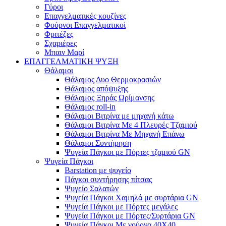
Γύροι
Επαγγελματικές κουζίνες
Φούρνοι Επαγγελματικοί
Φριτέζες
Σχαριέρες
Μπαιν Μαρί
ΕΠΑΓΓΕΛΜΑΤΙΚΗ ΨΥΞΗ
Θάλαμοι
Θάλαμος Δυο Θερμοκρασιών
Θάλαμος απόψυξης
Θάλαμος Ξηράς Ωρίμανσης
Θάλαμος roll-in
Θάλαμοι Βιτρίνα με μηχανή κάτω
Θάλαμοι Βιτρίνα Με 4 Πλευρές Τζαμιού
Θάλαμοι Βιτρίνα Με Μηχανή Επάνω
Θάλαμοι Συντήρηση
Ψυγεία Πάγκοι με Πόρτες τζαμιού GN
Ψυγεία Πάγκοι
Barstation με ψυγείο
Πάγκοι συντήρησης πίτσας
Ψυγείο Σαλατών
Ψυγεία Πάγκοι Χαμηλά με συρτάρια GN
Ψυγεία Πάγκοι με Πόρτες μεγάλες
Ψυγεία Πάγκοι με Πόρτες/Συρτάρια GN
Ψυγεία Πάγκοι Με γούρνα 40Χ40