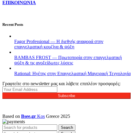
ΕΠΙΚΟΙΝΩΝΙΑ
Recent Posts
Fagor Professional — Η διεθνής αναφορά στην
επαγγελματική κουζίνα & ψύξη
BAMBAS FROST — Πρωτοπορία στην επαγγελματική
ψύξη & τις ανοξείδωτες λύσεις
Rational: Ηγέτης στην Επαγγελματική Μαγειρική Τεχνολογία
Γραφτείτε στο newsletter μας και λάβετε επιπλέον προσφορές:
Subscribe
Based on
Bsee.gr
Kos
Greece
2025
Search