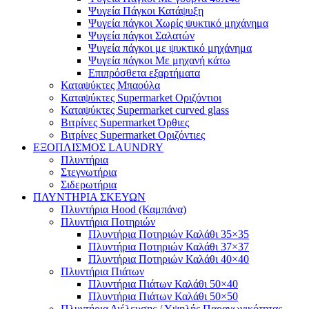
Ψυγεία Πάγκοι Κατάψυξη
Ψυγεία πάγκοι Χωρίς ψυκτικό μηχάνημα
Ψυγεία πάγκοι Σαλατών
Ψυγεία πάγκοι με ψυκτικό μηχάνημα
Ψυγεία πάγκοι Με μηχανή κάτω
Επιπρόσθετα εξαρτήματα
Καταψύκτες Μπαούλα
Καταψύκτες Supermarket Οριζόντιοι
Καταψύκτες Supermarket curved glass
Βιτρίνες Supermarket Όρθιες
Βιτρίνες Supermarket Οριζόντιες
ΕΞΟΠΛΙΣΜΟΣ LAUNDRY
Πλυντήρια
Στεγνωτήρια
Σιδερωτήρια
ΠΛΥΝΤΗΡΙΑ ΣΚΕΥΩΝ
Πλυντήρια Hood (Καμπάνα)
Πλυντήρια Ποτηριών
Πλυντήρια Ποτηριών Καλάθι 35×35
Πλυντήρια Ποτηριών Καλάθι 37×37
Πλυντήρια Ποτηριών Καλάθι 40×40
Πλυντήρια Πιάτων
Πλυντήρια Πιάτων Καλάθι 50×40
Πλυντήρια Πιάτων Καλάθι 50×50
Πλυντήρια Διέλευσης / Υψηλής Παραγωγικότητας