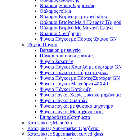
Θάλαμος Ξηράς Ωρίμανσης
Θάλαμος roll-in
Θάλαμοι Βιτρίνα με μηχανή κάτω
Θάλαμοι Βιτρίνα Με 4 Πλευρές Τζαμιού
Θάλαμοι Βιτρίνα Με Μηχανή Επάνω
Θάλαμοι Συντήρηση
Ψυγεία Πάγκοι με Πόρτες τζαμιού GN
Ψυγεία Πάγκοι
Barstation με ψυγείο
Πάγκοι συντήρησης πίτσας
Ψυγείο Σαλατών
Ψυγεία Πάγκοι Χαμηλά με συρτάρια GN
Ψυγεία Πάγκοι με Πόρτες μεγάλες
Ψυγεία Πάγκοι με Πόρτες/Συρτάρια GN
Ψυγεία Πάγκοι Με γούρνα 40Χ40
Ψυγεία Πάγκοι Κατάψυξη
Ψυγεία πάγκοι Χωρίς ψυκτικό μηχάνημα
Ψυγεία πάγκοι Σαλατών
Ψυγεία πάγκοι με ψυκτικό μηχάνημα
Ψυγεία πάγκοι Με μηχανή κάτω
Επιπρόσθετα εξαρτήματα
Καταψύκτες Μπαούλα
Καταψύκτες Supermarket Οριζόντιοι
Καταψύκτες Supermarket curved glass