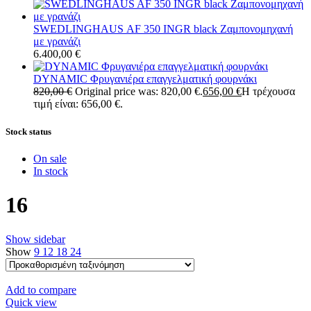
SWEDLINGHAUS AF 350 INGR black Ζαμπονομηχανή
με γρανάζι
6.400,00
€
DYNAMIC Φρυγανιέρα επαγγελματική φουρνάκι
820,00
€
Original price was: 820,00 €.
656,00
€
Η τρέχουσα
τιμή είναι: 656,00 €.
Stock status
On sale
In stock
16
Show sidebar
Show
9
12
18
24
Add to compare
Quick view