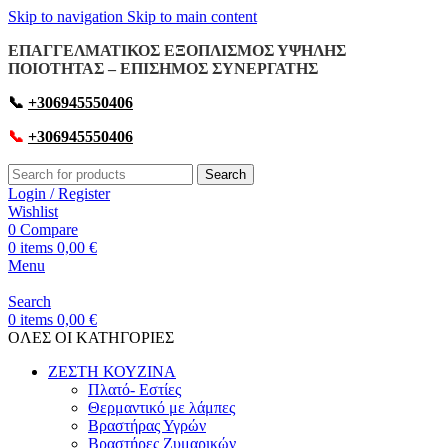
Skip to navigation
Skip to main content
ΕΠΑΓΓΕΛΜΑΤΙΚΟΣ ΕΞΟΠΛΙΣΜΟΣ ΥΨΗΛΗΣ
ΠΟΙΟΤΗΤΑΣ – ΕΠΙΣΗΜΟΣ ΣΥΝΕΡΓΑΤΗΣ
📞
+306945550406
📞
+306945550406
Search
Login / Register
Wishlist
0
Compare
0
items
0,00
€
Menu
Search
0
items
0,00
€
OΛΕΣ ΟΙ ΚΑΤΗΓΟΡΙΕΣ
ΖΕΣΤΗ ΚΟΥΖΙΝΑ
Πλατό- Εστίες
Θερμαντικό με λάμπες
Βραστήρας Υγρών
Βραστήρες Ζυμαρικών