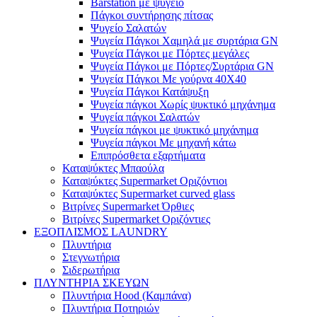
Barstation με ψυγείο
Πάγκοι συντήρησης πίτσας
Ψυγείο Σαλατών
Ψυγεία Πάγκοι Χαμηλά με συρτάρια GN
Ψυγεία Πάγκοι με Πόρτες μεγάλες
Ψυγεία Πάγκοι με Πόρτες/Συρτάρια GN
Ψυγεία Πάγκοι Με γούρνα 40Χ40
Ψυγεία Πάγκοι Κατάψυξη
Ψυγεία πάγκοι Χωρίς ψυκτικό μηχάνημα
Ψυγεία πάγκοι Σαλατών
Ψυγεία πάγκοι με ψυκτικό μηχάνημα
Ψυγεία πάγκοι Με μηχανή κάτω
Επιπρόσθετα εξαρτήματα
Καταψύκτες Μπαούλα
Καταψύκτες Supermarket Οριζόντιοι
Καταψύκτες Supermarket curved glass
Βιτρίνες Supermarket Όρθιες
Βιτρίνες Supermarket Οριζόντιες
ΕΞΟΠΛΙΣΜΟΣ LAUNDRY
Πλυντήρια
Στεγνωτήρια
Σιδερωτήρια
ΠΛΥΝΤΗΡΙΑ ΣΚΕΥΩΝ
Πλυντήρια Hood (Καμπάνα)
Πλυντήρια Ποτηριών