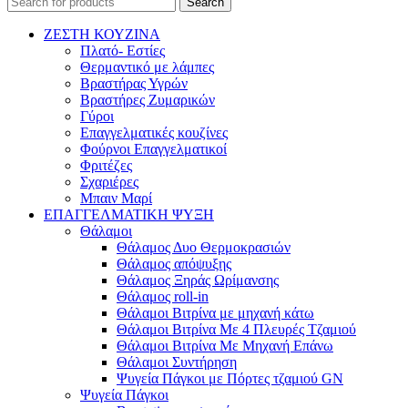
Search
ΖΕΣΤΗ ΚΟΥΖΙΝΑ
Πλατό- Εστίες
Θερμαντικό με λάμπες
Βραστήρας Υγρών
Βραστήρες Ζυμαρικών
Γύροι
Επαγγελματικές κουζίνες
Φούρνοι Επαγγελματικοί
Φριτέζες
Σχαριέρες
Μπαιν Μαρί
ΕΠΑΓΓΕΛΜΑΤΙΚΗ ΨΥΞΗ
Θάλαμοι
Θάλαμος Δυο Θερμοκρασιών
Θάλαμος απόψυξης
Θάλαμος Ξηράς Ωρίμανσης
Θάλαμος roll-in
Θάλαμοι Βιτρίνα με μηχανή κάτω
Θάλαμοι Βιτρίνα Με 4 Πλευρές Τζαμιού
Θάλαμοι Βιτρίνα Με Μηχανή Επάνω
Θάλαμοι Συντήρηση
Ψυγεία Πάγκοι με Πόρτες τζαμιού GN
Ψυγεία Πάγκοι