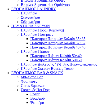
Βιτρίνες Supermarket Όρθιες
Βιτρίνες Supermarket Οριζόντιες
ΕΞΟΠΛΙΣΜΟΣ LAUNDRY
Πλυντήρια
Στεγνωτήρια
Σιδερωτήρια
ΠΛΥΝΤΗΡΙΑ ΣΚΕΥΩΝ
Πλυντήρια Hood (Καμπάνα)
Πλυντήρια Ποτηριών
Πλυντήρια Ποτηριών Καλάθι 35×35
Πλυντήρια Ποτηριών Καλάθι 37×37
Πλυντήρια Ποτηριών Καλάθι 40×40
Πλυντήρια Πιάτων
Πλυντήρια Πιάτων Καλάθι 50×40
Πλυντήρια Πιάτων Καλάθι 50×50
Πλυντήρια Διέλευσης / Υψηλής Παραγωγικότητας
Πλυντήρια Σκευών Βαρέως Τύπου
ΕΞΟΠΛΙΣΜΟΣ BAR & SNACK
Μπλέντερ Bar
Φραπιέρες
Citrus Squeezer
Συσκευές Hot Dog
Roller
Βρασμού
Ψωμιέρα