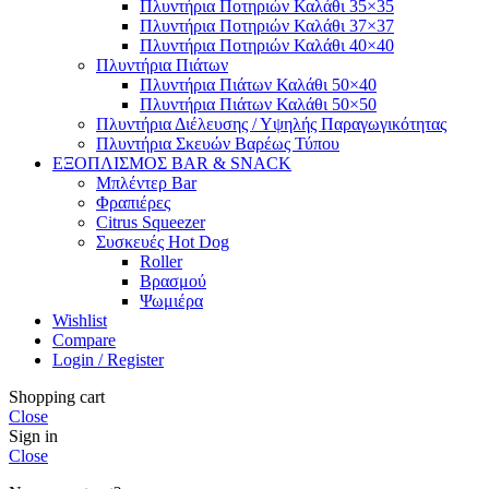
Πλυντήρια Ποτηριών Καλάθι 35×35
Πλυντήρια Ποτηριών Καλάθι 37×37
Πλυντήρια Ποτηριών Καλάθι 40×40
Πλυντήρια Πιάτων
Πλυντήρια Πιάτων Καλάθι 50×40
Πλυντήρια Πιάτων Καλάθι 50×50
Πλυντήρια Διέλευσης / Υψηλής Παραγωγικότητας
Πλυντήρια Σκευών Βαρέως Τύπου
ΕΞΟΠΛΙΣΜΟΣ BAR & SNACK
Μπλέντερ Bar
Φραπιέρες
Citrus Squeezer
Συσκευές Hot Dog
Roller
Βρασμού
Ψωμιέρα
Wishlist
Compare
Login / Register
Shopping cart
Close
Sign in
Close