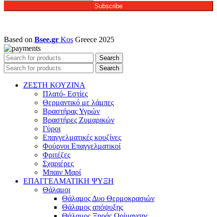
Subscribe
Based on
Bsee.gr
Kos
Greece
2025
Search
Search
ΖΕΣΤΗ ΚΟΥΖΙΝΑ
Πλατό- Εστίες
Θερμαντικό με λάμπες
Βραστήρας Υγρών
Βραστήρες Ζυμαρικών
Γύροι
Επαγγελματικές κουζίνες
Φούρνοι Επαγγελματικοί
Φριτέζες
Σχαριέρες
Μπαιν Μαρί
ΕΠΑΓΓΕΛΜΑΤΙΚΗ ΨΥΞΗ
Θάλαμοι
Θάλαμος Δυο Θερμοκρασιών
Θάλαμος απόψυξης
Θάλαμος Ξηράς Ωρίμανσης