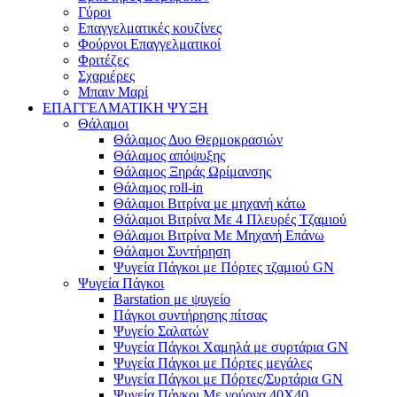
Γύροι
Επαγγελματικές κουζίνες
Φούρνοι Επαγγελματικοί
Φριτέζες
Σχαριέρες
Μπαιν Μαρί
ΕΠΑΓΓΕΛΜΑΤΙΚΗ ΨΥΞΗ
Θάλαμοι
Θάλαμος Δυο Θερμοκρασιών
Θάλαμος απόψυξης
Θάλαμος Ξηράς Ωρίμανσης
Θάλαμος roll-in
Θάλαμοι Βιτρίνα με μηχανή κάτω
Θάλαμοι Βιτρίνα Με 4 Πλευρές Τζαμιού
Θάλαμοι Βιτρίνα Με Μηχανή Επάνω
Θάλαμοι Συντήρηση
Ψυγεία Πάγκοι με Πόρτες τζαμιού GN
Ψυγεία Πάγκοι
Barstation με ψυγείο
Πάγκοι συντήρησης πίτσας
Ψυγείο Σαλατών
Ψυγεία Πάγκοι Χαμηλά με συρτάρια GN
Ψυγεία Πάγκοι με Πόρτες μεγάλες
Ψυγεία Πάγκοι με Πόρτες/Συρτάρια GN
Ψυγεία Πάγκοι Με γούρνα 40Χ40