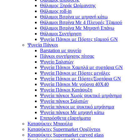
Θάλαμος Ξηράς Ωρίμανσης
Θάλαμος roll-in
Θάλαμοι Βιτρίνα με μηχανή κάτω
Θάλαμοι Βιτρίνα Με 4 Πλευρές Τζαμιού
Θάλαμοι Βιτρίνα Με Μηχανή Επάνω
Θάλαμοι Συντήρηση
Ψυγεία Πάγκοι με Πόρτες τζαμιού GN
Ψυγεία Πάγκοι
Barstation με ψυγείο
Πάγκοι συντήρησης πίτσας
Ψυγείο Σαλατών
Ψυγεία Πάγκοι Χαμηλά με συρτάρια GN
Ψυγεία Πάγκοι με Πόρτες μεγάλες
Ψυγεία Πάγκοι με Πόρτες/Συρτάρια GN
Ψυγεία Πάγκοι Με γούρνα 40Χ40
Ψυγεία Πάγκοι Κατάψυξη
Ψυγεία πάγκοι Χωρίς ψυκτικό μηχάνημα
Ψυγεία πάγκοι Σαλατών
Ψυγεία πάγκοι με ψυκτικό μηχάνημα
Ψυγεία πάγκοι Με μηχανή κάτω
Επιπρόσθετα εξαρτήματα
Καταψύκτες Μπαούλα
Καταψύκτες Supermarket Οριζόντιοι
Καταψύκτες Supermarket curved glass