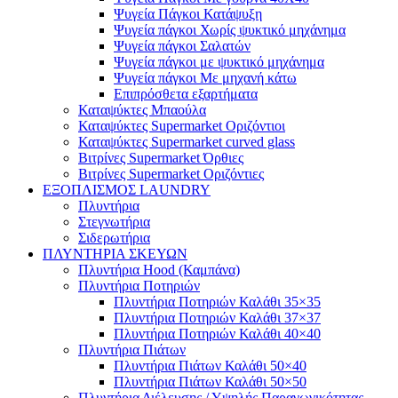
Ψυγεία Πάγκοι Κατάψυξη
Ψυγεία πάγκοι Χωρίς ψυκτικό μηχάνημα
Ψυγεία πάγκοι Σαλατών
Ψυγεία πάγκοι με ψυκτικό μηχάνημα
Ψυγεία πάγκοι Με μηχανή κάτω
Επιπρόσθετα εξαρτήματα
Καταψύκτες Μπαούλα
Καταψύκτες Supermarket Οριζόντιοι
Καταψύκτες Supermarket curved glass
Βιτρίνες Supermarket Όρθιες
Βιτρίνες Supermarket Οριζόντιες
ΕΞΟΠΛΙΣΜΟΣ LAUNDRY
Πλυντήρια
Στεγνωτήρια
Σιδερωτήρια
ΠΛΥΝΤΗΡΙΑ ΣΚΕΥΩΝ
Πλυντήρια Hood (Καμπάνα)
Πλυντήρια Ποτηριών
Πλυντήρια Ποτηριών Καλάθι 35×35
Πλυντήρια Ποτηριών Καλάθι 37×37
Πλυντήρια Ποτηριών Καλάθι 40×40
Πλυντήρια Πιάτων
Πλυντήρια Πιάτων Καλάθι 50×40
Πλυντήρια Πιάτων Καλάθι 50×50
Πλυντήρια Διέλευσης / Υψηλής Παραγωγικότητας