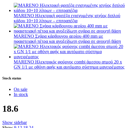
MARENO Ηλεκτρική φριτέζα ενισχυμένης ισχύος διπλού
κάδου 10+10 λίτρων – επιτραπέζια
MARENO Σχάρα κάρβουνου αερίου 400 mm με
ηφαιστειακή πέτρα και ανοξείδωτη σχάρα σε ανοιχτή βάση
MARENO Ηλεκτρικός φούρνος combi άμεσου ατμού 20 x
GN 1/1 με οθόνη αφής και αυτόματο σύστημα μαγειρέματος
Stock status
On sale
In stock
18.6
Show sidebar
Show
9
12
18
24