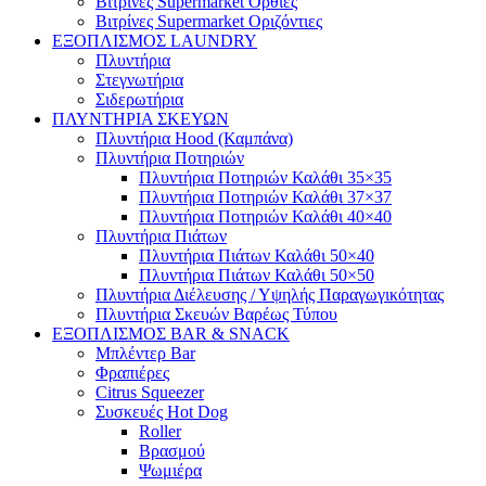
Βιτρίνες Supermarket Όρθιες
Βιτρίνες Supermarket Οριζόντιες
ΕΞΟΠΛΙΣΜΟΣ LAUNDRY
Πλυντήρια
Στεγνωτήρια
Σιδερωτήρια
ΠΛΥΝΤΗΡΙΑ ΣΚΕΥΩΝ
Πλυντήρια Hood (Καμπάνα)
Πλυντήρια Ποτηριών
Πλυντήρια Ποτηριών Καλάθι 35×35
Πλυντήρια Ποτηριών Καλάθι 37×37
Πλυντήρια Ποτηριών Καλάθι 40×40
Πλυντήρια Πιάτων
Πλυντήρια Πιάτων Καλάθι 50×40
Πλυντήρια Πιάτων Καλάθι 50×50
Πλυντήρια Διέλευσης / Υψηλής Παραγωγικότητας
Πλυντήρια Σκευών Βαρέως Τύπου
ΕΞΟΠΛΙΣΜΟΣ BAR & SNACK
Μπλέντερ Bar
Φραπιέρες
Citrus Squeezer
Συσκευές Hot Dog
Roller
Βρασμού
Ψωμιέρα