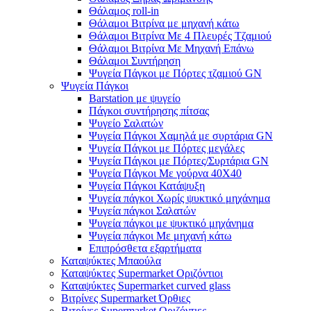
Θάλαμος roll-in
Θάλαμοι Βιτρίνα με μηχανή κάτω
Θάλαμοι Βιτρίνα Με 4 Πλευρές Τζαμιού
Θάλαμοι Βιτρίνα Με Μηχανή Επάνω
Θάλαμοι Συντήρηση
Ψυγεία Πάγκοι με Πόρτες τζαμιού GN
Ψυγεία Πάγκοι
Barstation με ψυγείο
Πάγκοι συντήρησης πίτσας
Ψυγείο Σαλατών
Ψυγεία Πάγκοι Χαμηλά με συρτάρια GN
Ψυγεία Πάγκοι με Πόρτες μεγάλες
Ψυγεία Πάγκοι με Πόρτες/Συρτάρια GN
Ψυγεία Πάγκοι Με γούρνα 40Χ40
Ψυγεία Πάγκοι Κατάψυξη
Ψυγεία πάγκοι Χωρίς ψυκτικό μηχάνημα
Ψυγεία πάγκοι Σαλατών
Ψυγεία πάγκοι με ψυκτικό μηχάνημα
Ψυγεία πάγκοι Με μηχανή κάτω
Επιπρόσθετα εξαρτήματα
Καταψύκτες Μπαούλα
Καταψύκτες Supermarket Οριζόντιοι
Καταψύκτες Supermarket curved glass
Βιτρίνες Supermarket Όρθιες
Βιτρίνες Supermarket Οριζόντιες