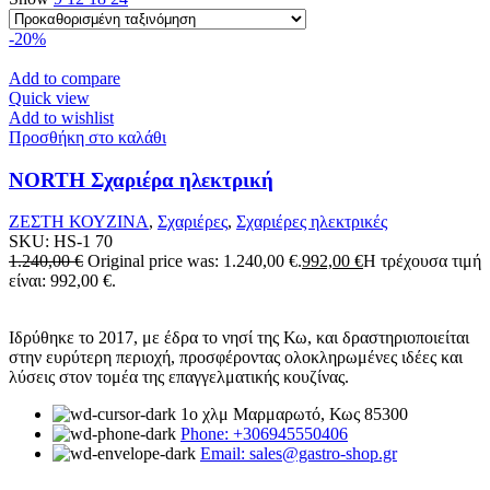
-20%
Add to compare
Quick view
Add to wishlist
Προσθήκη στο καλάθι
NORTH Σχαριέρα ηλεκτρική
ΖΕΣΤΗ ΚΟΥΖΙΝΑ
,
Σχαριέρες
,
Σχαριέρες ηλεκτρικές
SKU:
HS-1 70
1.240,00
€
Original price was: 1.240,00 €.
992,00
€
Η τρέχουσα τιμή
είναι: 992,00 €.
Ιδρύθηκε το 2017, με έδρα το νησί της Κω, και δραστηριοποιείται
στην ευρύτερη περιοχή, προσφέροντας ολοκληρωμένες ιδέες και
λύσεις στον τομέα της επαγγελματικής κουζίνας.
1ο χλμ Μαρμαρωτό, Κως 85300
Phone: +306945550406
Email: sales@gastro-shop.gr