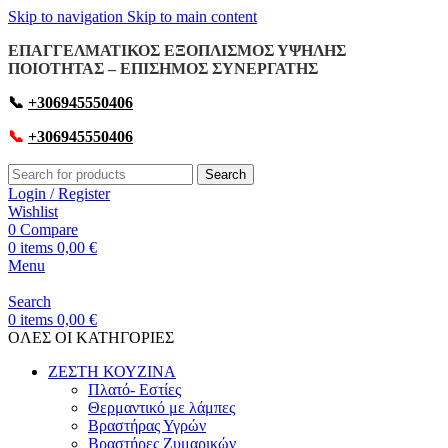
Skip to navigation
Skip to main content
ΕΠΑΓΓΕΛΜΑΤΙΚΟΣ ΕΞΟΠΛΙΣΜΟΣ ΥΨΗΛΗΣ
ΠΟΙΟΤΗΤΑΣ – ΕΠΙΣΗΜΟΣ ΣΥΝΕΡΓΑΤΗΣ
📞
+306945550406
📞
+306945550406
Search
Login / Register
Wishlist
0
Compare
0
items
0,00
€
Menu
Search
0
items
0,00
€
OΛΕΣ ΟΙ ΚΑΤΗΓΟΡΙΕΣ
ΖΕΣΤΗ ΚΟΥΖΙΝΑ
Πλατό- Εστίες
Θερμαντικό με λάμπες
Βραστήρας Υγρών
Βραστήρες Ζυμαρικών