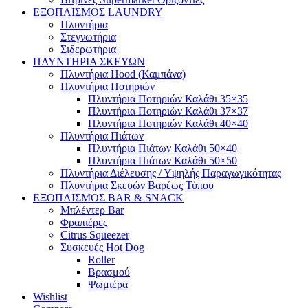
ΕΞΟΠΛΙΣΜΟΣ LAUNDRY
Πλυντήρια
Στεγνωτήρια
Σιδερωτήρια
ΠΛΥΝΤΗΡΙΑ ΣΚΕΥΩΝ
Πλυντήρια Hood (Καμπάνα)
Πλυντήρια Ποτηριών
Πλυντήρια Ποτηριών Καλάθι 35×35
Πλυντήρια Ποτηριών Καλάθι 37×37
Πλυντήρια Ποτηριών Καλάθι 40×40
Πλυντήρια Πιάτων
Πλυντήρια Πιάτων Καλάθι 50×40
Πλυντήρια Πιάτων Καλάθι 50×50
Πλυντήρια Διέλευσης / Υψηλής Παραγωγικότητας
Πλυντήρια Σκευών Βαρέως Τύπου
ΕΞΟΠΛΙΣΜΟΣ BAR & SNACK
Μπλέντερ Bar
Φραπιέρες
Citrus Squeezer
Συσκευές Hot Dog
Roller
Βρασμού
Ψωμιέρα
Wishlist