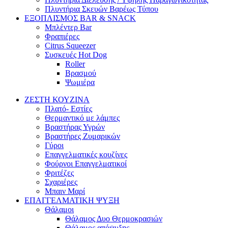
Πλυντήρια Σκευών Βαρέως Τύπου
ΕΞΟΠΛΙΣΜΟΣ BAR & SNACK
Μπλέντερ Bar
Φραπιέρες
Citrus Squeezer
Συσκευές Hot Dog
Roller
Βρασμού
Ψωμιέρα
ΖΕΣΤΗ ΚΟΥΖΙΝΑ
Πλατό- Εστίες
Θερμαντικό με λάμπες
Βραστήρας Υγρών
Βραστήρες Ζυμαρικών
Γύροι
Επαγγελματικές κουζίνες
Φούρνοι Επαγγελματικοί
Φριτέζες
Σχαριέρες
Μπαιν Μαρί
ΕΠΑΓΓΕΛΜΑΤΙΚΗ ΨΥΞΗ
Θάλαμοι
Θάλαμος Δυο Θερμοκρασιών
Θάλαμος απόψυξης