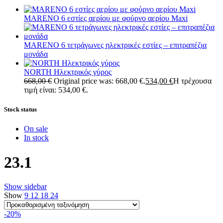
MARENO 6 εστίες αερίου με φούρνο αερίου Maxi
MARENO 6 τετράγωνες ηλεκτρικές εστίες – επιτραπέζια
μονάδα
NORTH Ηλεκτρικός γύρος
668,00
€
Original price was: 668,00 €.
534,00
€
Η τρέχουσα
τιμή είναι: 534,00 €.
Stock status
On sale
In stock
23.1
Show sidebar
Show
9
12
18
24
-20%