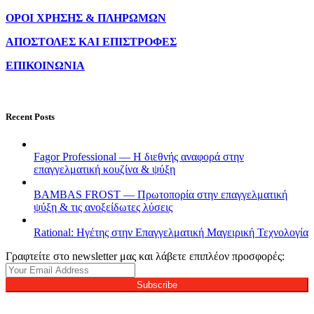
ΟΡΟΙ ΧΡΗΣΗΣ & ΠΛΗΡΩΜΩΝ
ΑΠΟΣΤΟΛΕΣ ΚΑΙ ΕΠΙΣΤΡΟΦΕΣ
ΕΠΙΚΟΙΝΩΝΙΑ
Recent Posts
Fagor Professional — Η διεθνής αναφορά στην
επαγγελματική κουζίνα & ψύξη
BAMBAS FROST — Πρωτοπορία στην επαγγελματική
ψύξη & τις ανοξείδωτες λύσεις
Rational: Ηγέτης στην Επαγγελματική Μαγειρική Τεχνολογία
Γραφτείτε στο newsletter μας και λάβετε επιπλέον προσφορές:
Subscribe