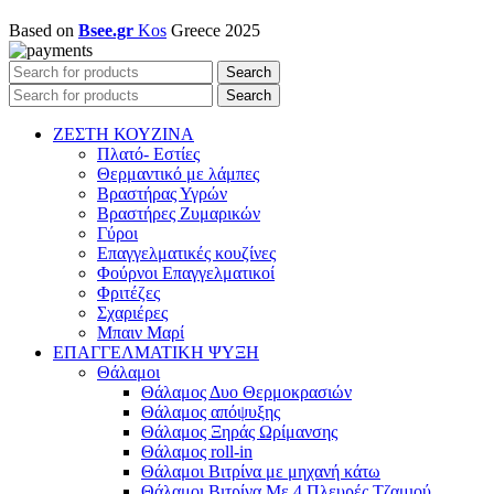
Based on
Bsee.gr
Kos
Greece
2025
Search
Search
ΖΕΣΤΗ ΚΟΥΖΙΝΑ
Πλατό- Εστίες
Θερμαντικό με λάμπες
Βραστήρας Υγρών
Βραστήρες Ζυμαρικών
Γύροι
Επαγγελματικές κουζίνες
Φούρνοι Επαγγελματικοί
Φριτέζες
Σχαριέρες
Μπαιν Μαρί
ΕΠΑΓΓΕΛΜΑΤΙΚΗ ΨΥΞΗ
Θάλαμοι
Θάλαμος Δυο Θερμοκρασιών
Θάλαμος απόψυξης
Θάλαμος Ξηράς Ωρίμανσης
Θάλαμος roll-in
Θάλαμοι Βιτρίνα με μηχανή κάτω
Θάλαμοι Βιτρίνα Με 4 Πλευρές Τζαμιού