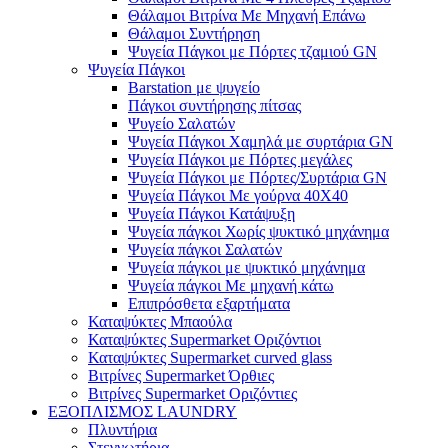
Θάλαμοι Βιτρίνα Με Μηχανή Επάνω
Θάλαμοι Συντήρηση
Ψυγεία Πάγκοι με Πόρτες τζαμιού GN
Ψυγεία Πάγκοι
Barstation με ψυγείο
Πάγκοι συντήρησης πίτσας
Ψυγείο Σαλατών
Ψυγεία Πάγκοι Χαμηλά με συρτάρια GN
Ψυγεία Πάγκοι με Πόρτες μεγάλες
Ψυγεία Πάγκοι με Πόρτες/Συρτάρια GN
Ψυγεία Πάγκοι Με γούρνα 40Χ40
Ψυγεία Πάγκοι Κατάψυξη
Ψυγεία πάγκοι Χωρίς ψυκτικό μηχάνημα
Ψυγεία πάγκοι Σαλατών
Ψυγεία πάγκοι με ψυκτικό μηχάνημα
Ψυγεία πάγκοι Με μηχανή κάτω
Επιπρόσθετα εξαρτήματα
Καταψύκτες Μπαούλα
Καταψύκτες Supermarket Οριζόντιοι
Καταψύκτες Supermarket curved glass
Βιτρίνες Supermarket Όρθιες
Βιτρίνες Supermarket Οριζόντιες
ΕΞΟΠΛΙΣΜΟΣ LAUNDRY
Πλυντήρια
Στεγνωτήρια