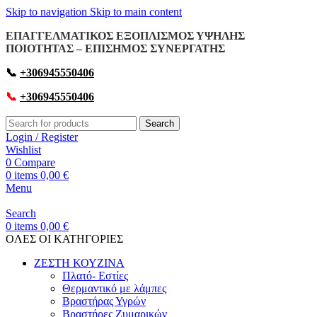
Skip to navigation
Skip to main content
ΕΠΑΓΓΕΛΜΑΤΙΚΟΣ ΕΞΟΠΛΙΣΜΟΣ ΥΨΗΛΗΣ
ΠΟΙΟΤΗΤΑΣ – ΕΠΙΣΗΜΟΣ ΣΥΝΕΡΓΑΤΗΣ
📞
+306945550406
📞
+306945550406
Search
Login / Register
Wishlist
0
Compare
0
items
0,00
€
Menu
Search
0
items
0,00
€
OΛΕΣ ΟΙ ΚΑΤΗΓΟΡΙΕΣ
ΖΕΣΤΗ ΚΟΥΖΙΝΑ
Πλατό- Εστίες
Θερμαντικό με λάμπες
Βραστήρας Υγρών
Βραστήρες Ζυμαρικών