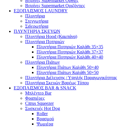
Βιτρίνες Supermarket Όρθιες
Βιτρίνες Supermarket Οριζόντιες
ΕΞΟΠΛΙΣΜΟΣ LAUNDRY
Πλυντήρια
Στεγνωτήρια
Σιδερωτήρια
ΠΛΥΝΤΗΡΙΑ ΣΚΕΥΩΝ
Πλυντήρια Hood (Καμπάνα)
Πλυντήρια Ποτηριών
Πλυντήρια Ποτηριών Καλάθι 35×35
Πλυντήρια Ποτηριών Καλάθι 37×37
Πλυντήρια Ποτηριών Καλάθι 40×40
Πλυντήρια Πιάτων
Πλυντήρια Πιάτων Καλάθι 50×40
Πλυντήρια Πιάτων Καλάθι 50×50
Πλυντήρια Διέλευσης / Υψηλής Παραγωγικότητας
Πλυντήρια Σκευών Βαρέως Τύπου
ΕΞΟΠΛΙΣΜΟΣ BAR & SNACK
Μπλέντερ Bar
Φραπιέρες
Citrus Squeezer
Συσκευές Hot Dog
Roller
Βρασμού
Ψωμιέρα