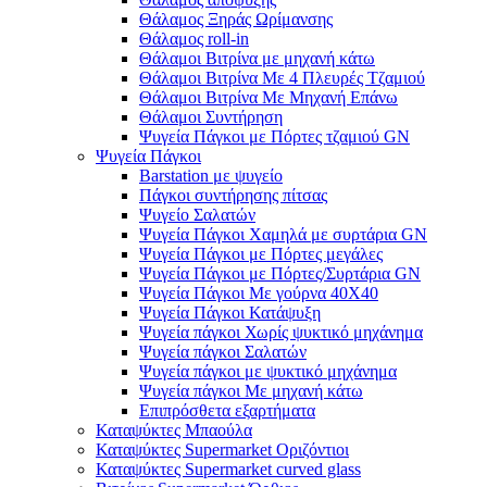
Θάλαμος Ξηράς Ωρίμανσης
Θάλαμος roll-in
Θάλαμοι Βιτρίνα με μηχανή κάτω
Θάλαμοι Βιτρίνα Με 4 Πλευρές Τζαμιού
Θάλαμοι Βιτρίνα Με Μηχανή Επάνω
Θάλαμοι Συντήρηση
Ψυγεία Πάγκοι με Πόρτες τζαμιού GN
Ψυγεία Πάγκοι
Barstation με ψυγείο
Πάγκοι συντήρησης πίτσας
Ψυγείο Σαλατών
Ψυγεία Πάγκοι Χαμηλά με συρτάρια GN
Ψυγεία Πάγκοι με Πόρτες μεγάλες
Ψυγεία Πάγκοι με Πόρτες/Συρτάρια GN
Ψυγεία Πάγκοι Με γούρνα 40Χ40
Ψυγεία Πάγκοι Κατάψυξη
Ψυγεία πάγκοι Χωρίς ψυκτικό μηχάνημα
Ψυγεία πάγκοι Σαλατών
Ψυγεία πάγκοι με ψυκτικό μηχάνημα
Ψυγεία πάγκοι Με μηχανή κάτω
Επιπρόσθετα εξαρτήματα
Καταψύκτες Μπαούλα
Καταψύκτες Supermarket Οριζόντιοι
Καταψύκτες Supermarket curved glass