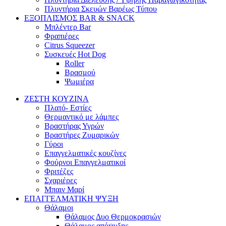
Πλυντήρια Σκευών Βαρέως Τύπου
ΕΞΟΠΛΙΣΜΟΣ BAR & SNACK
Μπλέντερ Bar
Φραπιέρες
Citrus Squeezer
Συσκευές Hot Dog
Roller
Βρασμού
Ψωμιέρα
ΖΕΣΤΗ ΚΟΥΖΙΝΑ
Πλατό- Εστίες
Θερμαντικό με λάμπες
Βραστήρας Υγρών
Βραστήρες Ζυμαρικών
Γύροι
Επαγγελματικές κουζίνες
Φούρνοι Επαγγελματικοί
Φριτέζες
Σχαριέρες
Μπαιν Μαρί
ΕΠΑΓΓΕΛΜΑΤΙΚΗ ΨΥΞΗ
Θάλαμοι
Θάλαμος Δυο Θερμοκρασιών
Θάλαμος απόψυξης