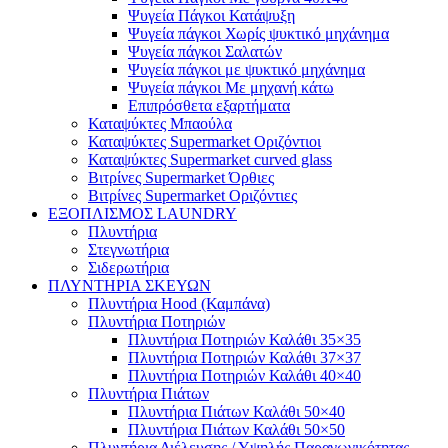
Ψυγεία Πάγκοι Κατάψυξη
Ψυγεία πάγκοι Χωρίς ψυκτικό μηχάνημα
Ψυγεία πάγκοι Σαλατών
Ψυγεία πάγκοι με ψυκτικό μηχάνημα
Ψυγεία πάγκοι Με μηχανή κάτω
Επιπρόσθετα εξαρτήματα
Καταψύκτες Μπαούλα
Καταψύκτες Supermarket Οριζόντιοι
Καταψύκτες Supermarket curved glass
Βιτρίνες Supermarket Όρθιες
Βιτρίνες Supermarket Οριζόντιες
ΕΞΟΠΛΙΣΜΟΣ LAUNDRY
Πλυντήρια
Στεγνωτήρια
Σιδερωτήρια
ΠΛΥΝΤΗΡΙΑ ΣΚΕΥΩΝ
Πλυντήρια Hood (Καμπάνα)
Πλυντήρια Ποτηριών
Πλυντήρια Ποτηριών Καλάθι 35×35
Πλυντήρια Ποτηριών Καλάθι 37×37
Πλυντήρια Ποτηριών Καλάθι 40×40
Πλυντήρια Πιάτων
Πλυντήρια Πιάτων Καλάθι 50×40
Πλυντήρια Πιάτων Καλάθι 50×50
Πλυντήρια Διέλευσης / Υψηλής Παραγωγικότητας