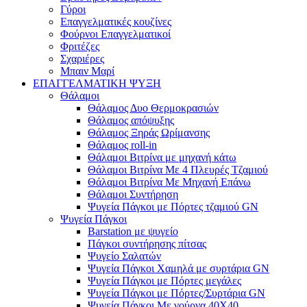
Γύροι
Επαγγελματικές κουζίνες
Φούρνοι Επαγγελματικοί
Φριτέζες
Σχαριέρες
Μπαιν Μαρί
ΕΠΑΓΓΕΛΜΑΤΙΚΗ ΨΥΞΗ
Θάλαμοι
Θάλαμος Δυο Θερμοκρασιών
Θάλαμος απόψυξης
Θάλαμος Ξηράς Ωρίμανσης
Θάλαμος roll-in
Θάλαμοι Βιτρίνα με μηχανή κάτω
Θάλαμοι Βιτρίνα Με 4 Πλευρές Τζαμιού
Θάλαμοι Βιτρίνα Με Μηχανή Επάνω
Θάλαμοι Συντήρηση
Ψυγεία Πάγκοι με Πόρτες τζαμιού GN
Ψυγεία Πάγκοι
Barstation με ψυγείο
Πάγκοι συντήρησης πίτσας
Ψυγείο Σαλατών
Ψυγεία Πάγκοι Χαμηλά με συρτάρια GN
Ψυγεία Πάγκοι με Πόρτες μεγάλες
Ψυγεία Πάγκοι με Πόρτες/Συρτάρια GN
Ψυγεία Πάγκοι Με γούρνα 40Χ40