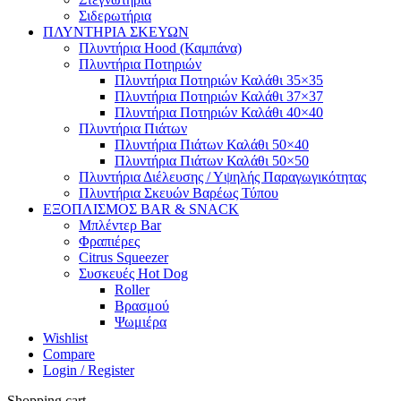
Σιδερωτήρια
ΠΛΥΝΤΗΡΙΑ ΣΚΕΥΩΝ
Πλυντήρια Hood (Καμπάνα)
Πλυντήρια Ποτηριών
Πλυντήρια Ποτηριών Καλάθι 35×35
Πλυντήρια Ποτηριών Καλάθι 37×37
Πλυντήρια Ποτηριών Καλάθι 40×40
Πλυντήρια Πιάτων
Πλυντήρια Πιάτων Καλάθι 50×40
Πλυντήρια Πιάτων Καλάθι 50×50
Πλυντήρια Διέλευσης / Υψηλής Παραγωγικότητας
Πλυντήρια Σκευών Βαρέως Τύπου
ΕΞΟΠΛΙΣΜΟΣ BAR & SNACK
Μπλέντερ Bar
Φραπιέρες
Citrus Squeezer
Συσκευές Hot Dog
Roller
Βρασμού
Ψωμιέρα
Wishlist
Compare
Login / Register
Shopping cart