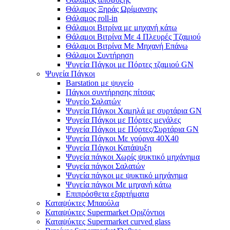
Θάλαμος Ξηράς Ωρίμανσης
Θάλαμος roll-in
Θάλαμοι Βιτρίνα με μηχανή κάτω
Θάλαμοι Βιτρίνα Με 4 Πλευρές Τζαμιού
Θάλαμοι Βιτρίνα Με Μηχανή Επάνω
Θάλαμοι Συντήρηση
Ψυγεία Πάγκοι με Πόρτες τζαμιού GN
Ψυγεία Πάγκοι
Barstation με ψυγείο
Πάγκοι συντήρησης πίτσας
Ψυγείο Σαλατών
Ψυγεία Πάγκοι Χαμηλά με συρτάρια GN
Ψυγεία Πάγκοι με Πόρτες μεγάλες
Ψυγεία Πάγκοι με Πόρτες/Συρτάρια GN
Ψυγεία Πάγκοι Με γούρνα 40Χ40
Ψυγεία Πάγκοι Κατάψυξη
Ψυγεία πάγκοι Χωρίς ψυκτικό μηχάνημα
Ψυγεία πάγκοι Σαλατών
Ψυγεία πάγκοι με ψυκτικό μηχάνημα
Ψυγεία πάγκοι Με μηχανή κάτω
Επιπρόσθετα εξαρτήματα
Καταψύκτες Μπαούλα
Καταψύκτες Supermarket Οριζόντιοι
Καταψύκτες Supermarket curved glass