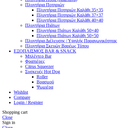
Πλυντήρια Ποτηριών
Πλυντήρια Ποτηριών Καλάθι 35×35
Πλυντήρια Ποτηριών Καλάθι 37×37
Πλυντήρια Ποτηριών Καλάθι 40×40
Πλυντήρια Πιάτων
Πλυντήρια Πιάτων Καλάθι 50×40
Πλυντήρια Πιάτων Καλάθι 50×50
Πλυντήρια Διέλευσης / Υψηλής Παραγωγικότητας
Πλυντήρια Σκευών Βαρέως Τύπου
ΕΞΟΠΛΙΣΜΟΣ BAR & SNACK
Μπλέντερ Bar
Φραπιέρες
Citrus Squeezer
Συσκευές Hot Dog
Roller
Βρασμού
Ψωμιέρα
Wishlist
Compare
Login / Register
Shopping cart
Close
Sign in
Close