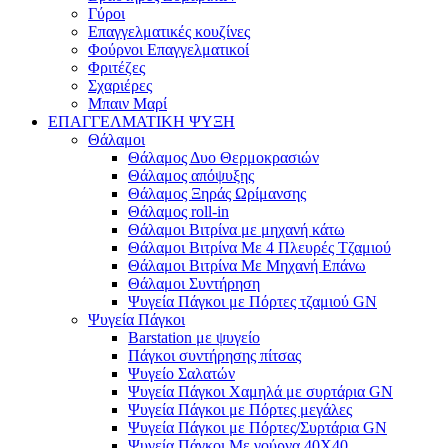
Γύροι
Επαγγελματικές κουζίνες
Φούρνοι Επαγγελματικοί
Φριτέζες
Σχαριέρες
Μπαιν Μαρί
ΕΠΑΓΓΕΛΜΑΤΙΚΗ ΨΥΞΗ
Θάλαμοι
Θάλαμος Δυο Θερμοκρασιών
Θάλαμος απόψυξης
Θάλαμος Ξηράς Ωρίμανσης
Θάλαμος roll-in
Θάλαμοι Βιτρίνα με μηχανή κάτω
Θάλαμοι Βιτρίνα Με 4 Πλευρές Τζαμιού
Θάλαμοι Βιτρίνα Με Μηχανή Επάνω
Θάλαμοι Συντήρηση
Ψυγεία Πάγκοι με Πόρτες τζαμιού GN
Ψυγεία Πάγκοι
Barstation με ψυγείο
Πάγκοι συντήρησης πίτσας
Ψυγείο Σαλατών
Ψυγεία Πάγκοι Χαμηλά με συρτάρια GN
Ψυγεία Πάγκοι με Πόρτες μεγάλες
Ψυγεία Πάγκοι με Πόρτες/Συρτάρια GN
Ψυγεία Πάγκοι Με γούρνα 40Χ40