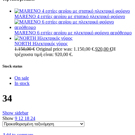
MARENO 4 εστίες αερίου με στατικό ηλεκτρικό φούρνο
MARENO 6 εστίες αερίου με ηλεκτρικό φούρνο αερόθερμο
NORTH Ηλεκτρικός γύρος
1.150,00
€
Original price was: 1.150,00 €.
920,00
€
Η
τρέχουσα τιμή είναι: 920,00 €.
Stock status
On sale
In stock
34
Show sidebar
Show
9
12
18
24
Add to compare