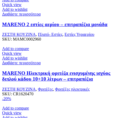
Quick view
Add to wishlist
Διαβάστε περισσότερα
MARENO 2 εστίες αερίου – επιτραπέζια μονάδα
ΖΕΣΤΗ ΚΟΥΖΙΝΑ
,
Πλατό- Εστίες
,
Εστίες Υγραερίου
SKU:
MAMC0002960
Add to compare
Quick view
Add to wishlist
Διαβάστε περισσότερα
MARENO Ηλεκτρική φριτέζα ενισχυμένης ισχύος
διπλού κάδου 10+10 λίτρων – επιτραπέζια
ΖΕΣΤΗ ΚΟΥΖΙΝΑ
,
Φριτέζες
,
Φριτέζες ηλεκτρικές
SKU:
CR1620470
-20%
Add to compare
Quick view
Add to wishlist