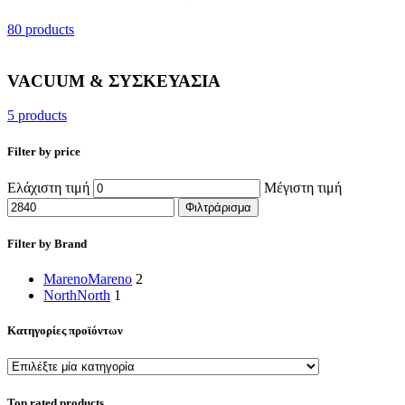
80 products
VACUUM & ΣΥΣΚΕΥΑΣΙΑ
5 products
Filter by price
Ελάχιστη τιμή
Μέγιστη τιμή
Φιλτράρισμα
Filter by Brand
Mareno
Mareno
2
North
North
1
Κατηγορίες προϊόντων
Top rated products