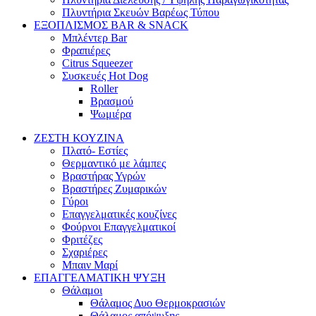
Πλυντήρια Σκευών Βαρέως Τύπου
ΕΞΟΠΛΙΣΜΟΣ BAR & SNACK
Μπλέντερ Bar
Φραπιέρες
Citrus Squeezer
Συσκευές Hot Dog
Roller
Βρασμού
Ψωμιέρα
ΖΕΣΤΗ ΚΟΥΖΙΝΑ
Πλατό- Εστίες
Θερμαντικό με λάμπες
Βραστήρας Υγρών
Βραστήρες Ζυμαρικών
Γύροι
Επαγγελματικές κουζίνες
Φούρνοι Επαγγελματικοί
Φριτέζες
Σχαριέρες
Μπαιν Μαρί
ΕΠΑΓΓΕΛΜΑΤΙΚΗ ΨΥΞΗ
Θάλαμοι
Θάλαμος Δυο Θερμοκρασιών
Θάλαμος απόψυξης