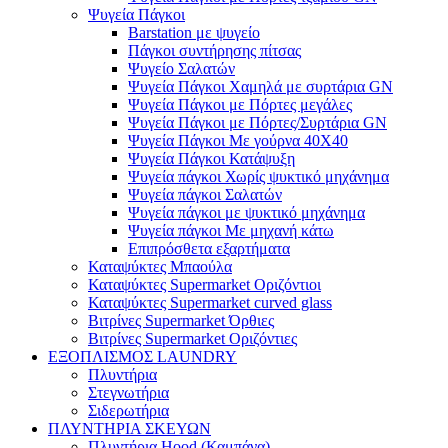
Ψυγεία Πάγκοι
Barstation με ψυγείο
Πάγκοι συντήρησης πίτσας
Ψυγείο Σαλατών
Ψυγεία Πάγκοι Χαμηλά με συρτάρια GN
Ψυγεία Πάγκοι με Πόρτες μεγάλες
Ψυγεία Πάγκοι με Πόρτες/Συρτάρια GN
Ψυγεία Πάγκοι Με γούρνα 40Χ40
Ψυγεία Πάγκοι Κατάψυξη
Ψυγεία πάγκοι Χωρίς ψυκτικό μηχάνημα
Ψυγεία πάγκοι Σαλατών
Ψυγεία πάγκοι με ψυκτικό μηχάνημα
Ψυγεία πάγκοι Με μηχανή κάτω
Επιπρόσθετα εξαρτήματα
Καταψύκτες Μπαούλα
Καταψύκτες Supermarket Οριζόντιοι
Καταψύκτες Supermarket curved glass
Βιτρίνες Supermarket Όρθιες
Βιτρίνες Supermarket Οριζόντιες
ΕΞΟΠΛΙΣΜΟΣ LAUNDRY
Πλυντήρια
Στεγνωτήρια
Σιδερωτήρια
ΠΛΥΝΤΗΡΙΑ ΣΚΕΥΩΝ
Πλυντήρια Hood (Καμπάνα)