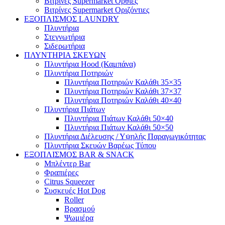
Βιτρίνες Supermarket Όρθιες
Βιτρίνες Supermarket Οριζόντιες
ΕΞΟΠΛΙΣΜΟΣ LAUNDRY
Πλυντήρια
Στεγνωτήρια
Σιδερωτήρια
ΠΛΥΝΤΗΡΙΑ ΣΚΕΥΩΝ
Πλυντήρια Hood (Καμπάνα)
Πλυντήρια Ποτηριών
Πλυντήρια Ποτηριών Καλάθι 35×35
Πλυντήρια Ποτηριών Καλάθι 37×37
Πλυντήρια Ποτηριών Καλάθι 40×40
Πλυντήρια Πιάτων
Πλυντήρια Πιάτων Καλάθι 50×40
Πλυντήρια Πιάτων Καλάθι 50×50
Πλυντήρια Διέλευσης / Υψηλής Παραγωγικότητας
Πλυντήρια Σκευών Βαρέως Τύπου
ΕΞΟΠΛΙΣΜΟΣ BAR & SNACK
Μπλέντερ Bar
Φραπιέρες
Citrus Squeezer
Συσκευές Hot Dog
Roller
Βρασμού
Ψωμιέρα