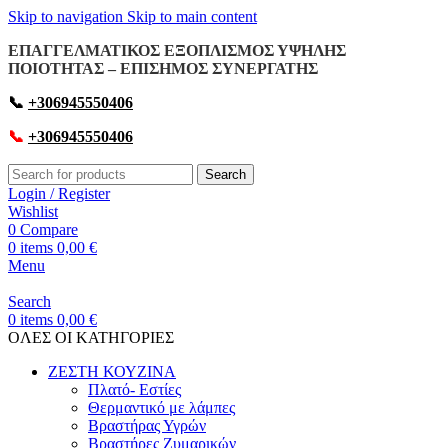
Skip to navigation
Skip to main content
ΕΠΑΓΓΕΛΜΑΤΙΚΟΣ ΕΞΟΠΛΙΣΜΟΣ ΥΨΗΛΗΣ
ΠΟΙΟΤΗΤΑΣ – ΕΠΙΣΗΜΟΣ ΣΥΝΕΡΓΑΤΗΣ
📞
+306945550406
📞
+306945550406
Search
Login / Register
Wishlist
0
Compare
0
items
0,00
€
Menu
Search
0
items
0,00
€
OΛΕΣ ΟΙ ΚΑΤΗΓΟΡΙΕΣ
ΖΕΣΤΗ ΚΟΥΖΙΝΑ
Πλατό- Εστίες
Θερμαντικό με λάμπες
Βραστήρας Υγρών
Βραστήρες Ζυμαρικών