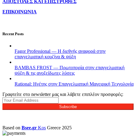
ΑΠΟΣΤΟΛΕΣ ΚΑΙ ΕΠΙΣΤΡΟΦΕΣ
ΕΠΙΚΟΙΝΩΝΙΑ
Recent Posts
Fagor Professional — Η διεθνής αναφορά στην
επαγγελματική κουζίνα & ψύξη
BAMBAS FROST — Πρωτοπορία στην επαγγελματική
ψύξη & τις ανοξείδωτες λύσεις
Rational: Ηγέτης στην Επαγγελματική Μαγειρική Τεχνολογία
Γραφτείτε στο newsletter μας και λάβετε επιπλέον προσφορές:
Subscribe
Based on
Bsee.gr
Kos
Greece
2025