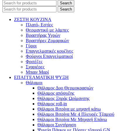
Search
Search
ΖΕΣΤΗ ΚΟΥΖΙΝΑ
Πλατό- Εστίες
Θερμαντικό με λάμπες
Βραστήρας Υγρών
Βραστήρες Ζυμαρικών
Γύροι
Επαγγελματικές κουζίνες
Φούρνοι Επαγγελματικοί
Φριτέζες
Σχαριέρες
Μπαιν Μαρί
ΕΠΑΓΓΕΛΜΑΤΙΚΗ ΨΥΞΗ
Θάλαμοι
Θάλαμος Δυο Θερμοκρασιών
Θάλαμος απόψυξης
Θάλαμος Ξηράς Ωρίμανσης
Θάλαμος roll-in
Θάλαμοι Βιτρίνα με μηχανή κάτω
Θάλαμοι Βιτρίνα Με 4 Πλευρές Τζαμιού
Θάλαμοι Βιτρίνα Με Μηχανή Επάνω
Θάλαμοι Συντήρηση
Ψυγεία Πάγκοι με Πόρτες τζαμιού GN