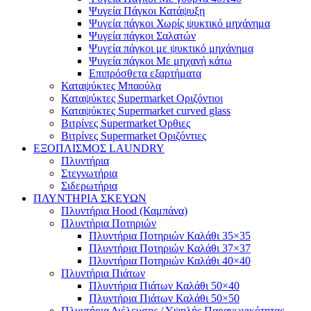
Ψυγεία Πάγκοι Κατάψυξη
Ψυγεία πάγκοι Χωρίς ψυκτικό μηχάνημα
Ψυγεία πάγκοι Σαλατών
Ψυγεία πάγκοι με ψυκτικό μηχάνημα
Ψυγεία πάγκοι Με μηχανή κάτω
Επιπρόσθετα εξαρτήματα
Καταψύκτες Μπαούλα
Καταψύκτες Supermarket Οριζόντιοι
Καταψύκτες Supermarket curved glass
Βιτρίνες Supermarket Όρθιες
Βιτρίνες Supermarket Οριζόντιες
ΕΞΟΠΛΙΣΜΟΣ LAUNDRY
Πλυντήρια
Στεγνωτήρια
Σιδερωτήρια
ΠΛΥΝΤΗΡΙΑ ΣΚΕΥΩΝ
Πλυντήρια Hood (Καμπάνα)
Πλυντήρια Ποτηριών
Πλυντήρια Ποτηριών Καλάθι 35×35
Πλυντήρια Ποτηριών Καλάθι 37×37
Πλυντήρια Ποτηριών Καλάθι 40×40
Πλυντήρια Πιάτων
Πλυντήρια Πιάτων Καλάθι 50×40
Πλυντήρια Πιάτων Καλάθι 50×50
Πλυντήρια Διέλευσης / Υψηλής Παραγωγικότητας