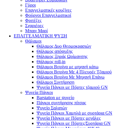
Γύροι
Επαγγελματικές κουζίνες
Φούρνοι Επαγγελματικοί
Φριτέζες
Σχαριέρες
Μπαιν Μαρί
ΕΠΑΓΓΕΛΜΑΤΙΚΗ ΨΥΞΗ
Θάλαμοι
Θάλαμος Δυο Θερμοκρασιών
Θάλαμος απόψυξης
Θάλαμος Ξηράς Ωρίμανσης
Θάλαμος roll-in
Θάλαμοι Βιτρίνα με μηχανή κάτω
Θάλαμοι Βιτρίνα Με 4 Πλευρές Τζαμιού
Θάλαμοι Βιτρίνα Με Μηχανή Επάνω
Θάλαμοι Συντήρηση
Ψυγεία Πάγκοι με Πόρτες τζαμιού GN
Ψυγεία Πάγκοι
Barstation με ψυγείο
Πάγκοι συντήρησης πίτσας
Ψυγείο Σαλατών
Ψυγεία Πάγκοι Χαμηλά με συρτάρια GN
Ψυγεία Πάγκοι με Πόρτες μεγάλες
Ψυγεία Πάγκοι με Πόρτες/Συρτάρια GN