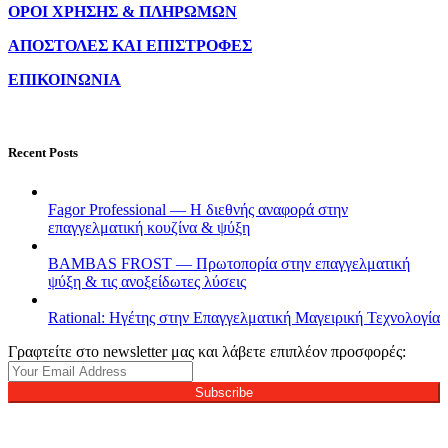
ΟΡΟΙ ΧΡΗΣΗΣ & ΠΛΗΡΩΜΩΝ
ΑΠΟΣΤΟΛΕΣ ΚΑΙ ΕΠΙΣΤΡΟΦΕΣ
ΕΠΙΚΟΙΝΩΝΙΑ
Recent Posts
Fagor Professional — Η διεθνής αναφορά στην
επαγγελματική κουζίνα & ψύξη
BAMBAS FROST — Πρωτοπορία στην επαγγελματική
ψύξη & τις ανοξείδωτες λύσεις
Rational: Ηγέτης στην Επαγγελματική Μαγειρική Τεχνολογία
Γραφτείτε στο newsletter μας και λάβετε επιπλέον προσφορές:
Subscribe