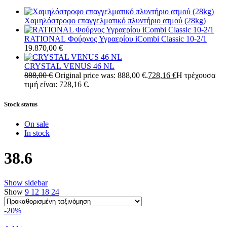
Χαμηλόστροφο επαγγελματικό πλυντήριο ατμού (28kg)
RATIONAL Φούρνος Υγραερίου iCombi Classic 10-2/1
19.870,00
€
CRYSTAL VENUS 46 NL
888,00
€
Original price was: 888,00 €.
728,16
€
Η τρέχουσα
τιμή είναι: 728,16 €.
Stock status
On sale
In stock
38.6
Show sidebar
Show
9
12
18
24
-20%