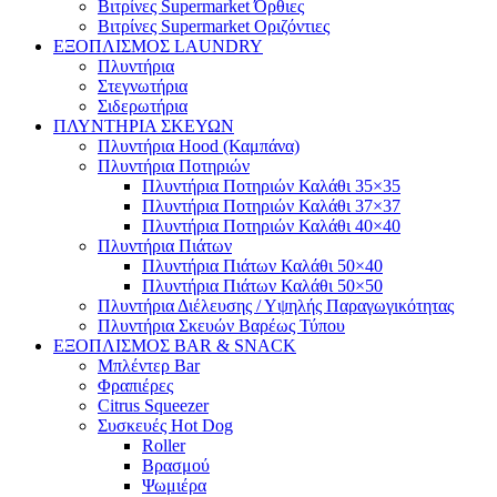
Βιτρίνες Supermarket Όρθιες
Βιτρίνες Supermarket Οριζόντιες
ΕΞΟΠΛΙΣΜΟΣ LAUNDRY
Πλυντήρια
Στεγνωτήρια
Σιδερωτήρια
ΠΛΥΝΤΗΡΙΑ ΣΚΕΥΩΝ
Πλυντήρια Hood (Καμπάνα)
Πλυντήρια Ποτηριών
Πλυντήρια Ποτηριών Καλάθι 35×35
Πλυντήρια Ποτηριών Καλάθι 37×37
Πλυντήρια Ποτηριών Καλάθι 40×40
Πλυντήρια Πιάτων
Πλυντήρια Πιάτων Καλάθι 50×40
Πλυντήρια Πιάτων Καλάθι 50×50
Πλυντήρια Διέλευσης / Υψηλής Παραγωγικότητας
Πλυντήρια Σκευών Βαρέως Τύπου
ΕΞΟΠΛΙΣΜΟΣ BAR & SNACK
Μπλέντερ Bar
Φραπιέρες
Citrus Squeezer
Συσκευές Hot Dog
Roller
Βρασμού
Ψωμιέρα