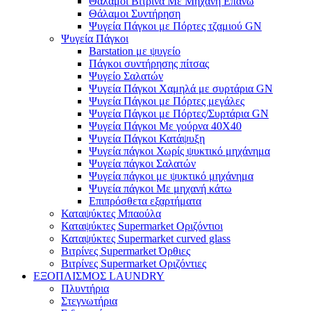
Θάλαμοι Βιτρίνα Με Μηχανή Επάνω
Θάλαμοι Συντήρηση
Ψυγεία Πάγκοι με Πόρτες τζαμιού GN
Ψυγεία Πάγκοι
Barstation με ψυγείο
Πάγκοι συντήρησης πίτσας
Ψυγείο Σαλατών
Ψυγεία Πάγκοι Χαμηλά με συρτάρια GN
Ψυγεία Πάγκοι με Πόρτες μεγάλες
Ψυγεία Πάγκοι με Πόρτες/Συρτάρια GN
Ψυγεία Πάγκοι Με γούρνα 40Χ40
Ψυγεία Πάγκοι Κατάψυξη
Ψυγεία πάγκοι Χωρίς ψυκτικό μηχάνημα
Ψυγεία πάγκοι Σαλατών
Ψυγεία πάγκοι με ψυκτικό μηχάνημα
Ψυγεία πάγκοι Με μηχανή κάτω
Επιπρόσθετα εξαρτήματα
Καταψύκτες Μπαούλα
Καταψύκτες Supermarket Οριζόντιοι
Καταψύκτες Supermarket curved glass
Βιτρίνες Supermarket Όρθιες
Βιτρίνες Supermarket Οριζόντιες
ΕΞΟΠΛΙΣΜΟΣ LAUNDRY
Πλυντήρια
Στεγνωτήρια