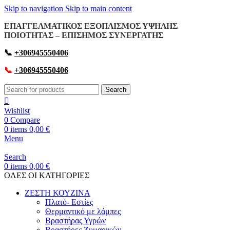
Skip to navigation
Skip to main content
ΕΠΑΓΓΕΛΜΑΤΙΚΟΣ ΕΞΟΠΛΙΣΜΟΣ ΥΨΗΛΗΣ
ΠΟΙΟΤΗΤΑΣ – ΕΠΙΣΗΜΟΣ ΣΥΝΕΡΓΑΤΗΣ
📞
+306945550406
📞
+306945550406
Search
Wishlist
0
Compare
0
items
0,00
€
Menu
Search
0
items
0,00
€
OΛΕΣ ΟΙ ΚΑΤΗΓΟΡΙΕΣ
ΖΕΣΤΗ ΚΟΥΖΙΝΑ
Πλατό- Εστίες
Θερμαντικό με λάμπες
Βραστήρας Υγρών
Βραστήρες Ζυμαρικών