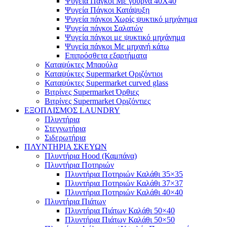
Ψυγεία Πάγκοι Με γούρνα 40Χ40
Ψυγεία Πάγκοι Κατάψυξη
Ψυγεία πάγκοι Χωρίς ψυκτικό μηχάνημα
Ψυγεία πάγκοι Σαλατών
Ψυγεία πάγκοι με ψυκτικό μηχάνημα
Ψυγεία πάγκοι Με μηχανή κάτω
Επιπρόσθετα εξαρτήματα
Καταψύκτες Μπαούλα
Καταψύκτες Supermarket Οριζόντιοι
Καταψύκτες Supermarket curved glass
Βιτρίνες Supermarket Όρθιες
Βιτρίνες Supermarket Οριζόντιες
ΕΞΟΠΛΙΣΜΟΣ LAUNDRY
Πλυντήρια
Στεγνωτήρια
Σιδερωτήρια
ΠΛΥΝΤΗΡΙΑ ΣΚΕΥΩΝ
Πλυντήρια Hood (Καμπάνα)
Πλυντήρια Ποτηριών
Πλυντήρια Ποτηριών Καλάθι 35×35
Πλυντήρια Ποτηριών Καλάθι 37×37
Πλυντήρια Ποτηριών Καλάθι 40×40
Πλυντήρια Πιάτων
Πλυντήρια Πιάτων Καλάθι 50×40
Πλυντήρια Πιάτων Καλάθι 50×50