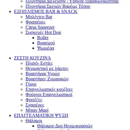
Πλυντήρια Διέλευσης / Υψηλής Παραγωγικότητας
Πλυντήρια Σκευών Βαρέως Τύπου
ΕΞΟΠΛΙΣΜΟΣ BAR & SNACK
Μπλέντερ Bar
Φραπιέρες
Citrus Squeezer
Συσκευές Hot Dog
Roller
Βρασμού
Ψωμιέρα
ΖΕΣΤΗ ΚΟΥΖΙΝΑ
Πλατό- Εστίες
Θερμαντικό με λάμπες
Βραστήρας Υγρών
Βραστήρες Ζυμαρικών
Γύροι
Επαγγελματικές κουζίνες
Φούρνοι Επαγγελματικοί
Φριτέζες
Σχαριέρες
Μπαιν Μαρί
ΕΠΑΓΓΕΛΜΑΤΙΚΗ ΨΥΞΗ
Θάλαμοι
Θάλαμος Δυο Θερμοκρασιών