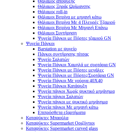
Θάλαμος απόψυξης
Θάλαμος Ξηράς Ωρίμανσης
Θάλαμος roll-in
Θάλαμοι Βιτρίνα με μηχανή κάτω
Θάλαμοι Βιτρίνα Με 4 Πλευρές Τζαμιού
Θάλαμοι Βιτρίνα Με Μηχανή Επάνω
Θάλαμοι Συντήρηση
Ψυγεία Πάγκοι με Πόρτες τζαμιού GN
Ψυγεία Πάγκοι
Barstation με ψυγείο
Πάγκοι συντήρησης πίτσας
Ψυγείο Σαλατών
Ψυγεία Πάγκοι Χαμηλά με συρτάρια GN
Ψυγεία Πάγκοι με Πόρτες μεγάλες
Ψυγεία Πάγκοι με Πόρτες/Συρτάρια GN
Ψυγεία Πάγκοι Με γούρνα 40Χ40
Ψυγεία Πάγκοι Κατάψυξη
Ψυγεία πάγκοι Χωρίς ψυκτικό μηχάνημα
Ψυγεία πάγκοι Σαλατών
Ψυγεία πάγκοι με ψυκτικό μηχάνημα
Ψυγεία πάγκοι Με μηχανή κάτω
Επιπρόσθετα εξαρτήματα
Καταψύκτες Μπαούλα
Καταψύκτες Supermarket Οριζόντιοι
Καταψύκτες Supermarket curved glass