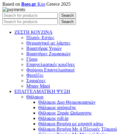
Based on
Bsee.gr
Kos
Greece
2025
Search
Search
ΖΕΣΤΗ ΚΟΥΖΙΝΑ
Πλατό- Εστίες
Θερμαντικό με λάμπες
Βραστήρας Υγρών
Βραστήρες Ζυμαρικών
Γύροι
Επαγγελματικές κουζίνες
Φούρνοι Επαγγελματικοί
Φριτέζες
Σχαριέρες
Μπαιν Μαρί
ΕΠΑΓΓΕΛΜΑΤΙΚΗ ΨΥΞΗ
Θάλαμοι
Θάλαμος Δυο Θερμοκρασιών
Θάλαμος απόψυξης
Θάλαμος Ξηράς Ωρίμανσης
Θάλαμος roll-in
Θάλαμοι Βιτρίνα με μηχανή κάτω
Θάλαμοι Βιτρίνα Με 4 Πλευρές Τζαμιού