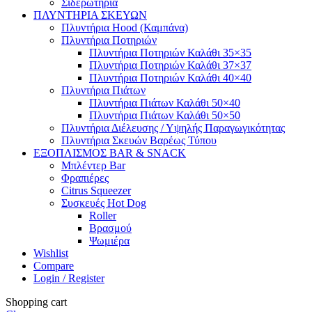
Σιδερωτήρια
ΠΛΥΝΤΗΡΙΑ ΣΚΕΥΩΝ
Πλυντήρια Hood (Καμπάνα)
Πλυντήρια Ποτηριών
Πλυντήρια Ποτηριών Καλάθι 35×35
Πλυντήρια Ποτηριών Καλάθι 37×37
Πλυντήρια Ποτηριών Καλάθι 40×40
Πλυντήρια Πιάτων
Πλυντήρια Πιάτων Καλάθι 50×40
Πλυντήρια Πιάτων Καλάθι 50×50
Πλυντήρια Διέλευσης / Υψηλής Παραγωγικότητας
Πλυντήρια Σκευών Βαρέως Τύπου
ΕΞΟΠΛΙΣΜΟΣ BAR & SNACK
Μπλέντερ Bar
Φραπιέρες
Citrus Squeezer
Συσκευές Hot Dog
Roller
Βρασμού
Ψωμιέρα
Wishlist
Compare
Login / Register
Shopping cart