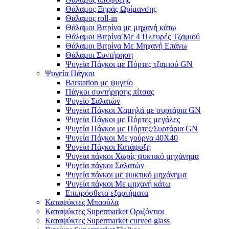
Θάλαμος Ξηράς Ωρίμανσης
Θάλαμος roll-in
Θάλαμοι Βιτρίνα με μηχανή κάτω
Θάλαμοι Βιτρίνα Με 4 Πλευρές Τζαμιού
Θάλαμοι Βιτρίνα Με Μηχανή Επάνω
Θάλαμοι Συντήρηση
Ψυγεία Πάγκοι με Πόρτες τζαμιού GN
Ψυγεία Πάγκοι
Barstation με ψυγείο
Πάγκοι συντήρησης πίτσας
Ψυγείο Σαλατών
Ψυγεία Πάγκοι Χαμηλά με συρτάρια GN
Ψυγεία Πάγκοι με Πόρτες μεγάλες
Ψυγεία Πάγκοι με Πόρτες/Συρτάρια GN
Ψυγεία Πάγκοι Με γούρνα 40Χ40
Ψυγεία Πάγκοι Κατάψυξη
Ψυγεία πάγκοι Χωρίς ψυκτικό μηχάνημα
Ψυγεία πάγκοι Σαλατών
Ψυγεία πάγκοι με ψυκτικό μηχάνημα
Ψυγεία πάγκοι Με μηχανή κάτω
Επιπρόσθετα εξαρτήματα
Καταψύκτες Μπαούλα
Καταψύκτες Supermarket Οριζόντιοι
Καταψύκτες Supermarket curved glass