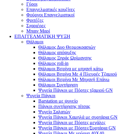
Γύροι
Επαγγελματικές κουζίνες
Φούρνοι Επαγγελματικοί
Φριτέζες
Σχαριέρες
Μπαιν Μαρί
ΕΠΑΓΓΕΛΜΑΤΙΚΗ ΨΥΞΗ
Θάλαμοι
Θάλαμος Δυο Θερμοκρασιών
Θάλαμος απόψυξης
Θάλαμος Ξηράς Ωρίμανσης
Θάλαμος roll-in
Θάλαμοι Βιτρίνα με μηχανή κάτω
Θάλαμοι Βιτρίνα Με 4 Πλευρές Τζαμιού
Θάλαμοι Βιτρίνα Με Μηχανή Επάνω
Θάλαμοι Συντήρηση
Ψυγεία Πάγκοι με Πόρτες τζαμιού GN
Ψυγεία Πάγκοι
Barstation με ψυγείο
Πάγκοι συντήρησης πίτσας
Ψυγείο Σαλατών
Ψυγεία Πάγκοι Χαμηλά με συρτάρια GN
Ψυγεία Πάγκοι με Πόρτες μεγάλες
Ψυγεία Πάγκοι με Πόρτες/Συρτάρια GN
Ψυγεία Πάγκοι Με γούρνα 40Χ40