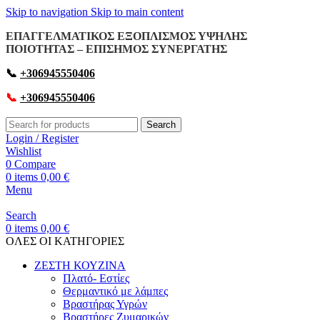
Skip to navigation
Skip to main content
ΕΠΑΓΓΕΛΜΑΤΙΚΟΣ ΕΞΟΠΛΙΣΜΟΣ ΥΨΗΛΗΣ
ΠΟΙΟΤΗΤΑΣ – ΕΠΙΣΗΜΟΣ ΣΥΝΕΡΓΑΤΗΣ
📞
+306945550406
📞
+306945550406
Search
Login / Register
Wishlist
0
Compare
0
items
0,00
€
Menu
Search
0
items
0,00
€
OΛΕΣ ΟΙ ΚΑΤΗΓΟΡΙΕΣ
ΖΕΣΤΗ ΚΟΥΖΙΝΑ
Πλατό- Εστίες
Θερμαντικό με λάμπες
Βραστήρας Υγρών
Βραστήρες Ζυμαρικών