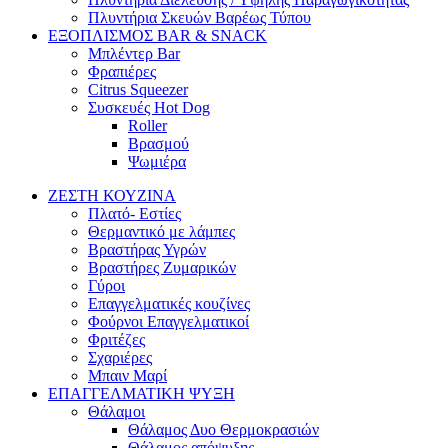
Πλυντήρια Σκευών Βαρέως Τύπου
ΕΞΟΠΛΙΣΜΟΣ BAR & SNACK
Μπλέντερ Bar
Φραπιέρες
Citrus Squeezer
Συσκευές Hot Dog
Roller
Βρασμού
Ψωμιέρα
ΖΕΣΤΗ ΚΟΥΖΙΝΑ
Πλατό- Εστίες
Θερμαντικό με λάμπες
Βραστήρας Υγρών
Βραστήρες Ζυμαρικών
Γύροι
Επαγγελματικές κουζίνες
Φούρνοι Επαγγελματικοί
Φριτέζες
Σχαριέρες
Μπαιν Μαρί
ΕΠΑΓΓΕΛΜΑΤΙΚΗ ΨΥΞΗ
Θάλαμοι
Θάλαμος Δυο Θερμοκρασιών
Θάλαμος απόψυξης