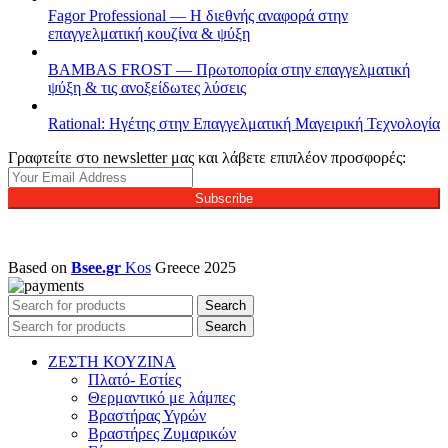
Fagor Professional — Η διεθνής αναφορά στην
επαγγελματική κουζίνα & ψύξη
BAMBAS FROST — Πρωτοπορία στην επαγγελματική
ψύξη & τις ανοξείδωτες λύσεις
Rational: Ηγέτης στην Επαγγελματική Μαγειρική Τεχνολογία
Γραφτείτε στο newsletter μας και λάβετε επιπλέον προσφορές:
Subscribe
Based on
Bsee.gr
Kos
Greece
2025
Search
Search
ΖΕΣΤΗ ΚΟΥΖΙΝΑ
Πλατό- Εστίες
Θερμαντικό με λάμπες
Βραστήρας Υγρών
Βραστήρες Ζυμαρικών