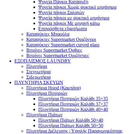
Ψυγεία Πάγκοι Κατάψυξη
Ψυγεία πάγκοι Χωρίς ψυκτικό μηχάνημα
Ψυγεία πάγκοι Σαλατών
Ψυγεία πάγκοι με ψυκτικό μηχάνημα
Ψυγεία πάγκοι Με μηχανή κάτω
Επιπρόσθετα εξαρτήματα
Καταψύκτες Μπαούλα
Καταψύκτες Supermarket Οριζόντιοι
Καταψύκτες Supermarket curved glass
Βιτρίνες Supermarket Όρθιες
Βιτρίνες Supermarket Οριζόντιες
ΕΞΟΠΛΙΣΜΟΣ LAUNDRY
Πλυντήρια
Στεγνωτήρια
Σιδερωτήρια
ΠΛΥΝΤΗΡΙΑ ΣΚΕΥΩΝ
Πλυντήρια Hood (Καμπάνα)
Πλυντήρια Ποτηριών
Πλυντήρια Ποτηριών Καλάθι 35×35
Πλυντήρια Ποτηριών Καλάθι 37×37
Πλυντήρια Ποτηριών Καλάθι 40×40
Πλυντήρια Πιάτων
Πλυντήρια Πιάτων Καλάθι 50×40
Πλυντήρια Πιάτων Καλάθι 50×50
Πλυντήρια Διέλευσης / Υψηλής Παραγωγικότητας