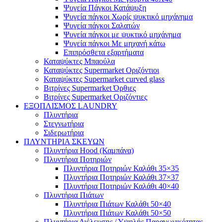
Ψυγεία Πάγκοι Κατάψυξη
Ψυγεία πάγκοι Χωρίς ψυκτικό μηχάνημα
Ψυγεία πάγκοι Σαλατών
Ψυγεία πάγκοι με ψυκτικό μηχάνημα
Ψυγεία πάγκοι Με μηχανή κάτω
Επιπρόσθετα εξαρτήματα
Καταψύκτες Μπαούλα
Καταψύκτες Supermarket Οριζόντιοι
Καταψύκτες Supermarket curved glass
Βιτρίνες Supermarket Όρθιες
Βιτρίνες Supermarket Οριζόντιες
ΕΞΟΠΛΙΣΜΟΣ LAUNDRY
Πλυντήρια
Στεγνωτήρια
Σιδερωτήρια
ΠΛΥΝΤΗΡΙΑ ΣΚΕΥΩΝ
Πλυντήρια Hood (Καμπάνα)
Πλυντήρια Ποτηριών
Πλυντήρια Ποτηριών Καλάθι 35×35
Πλυντήρια Ποτηριών Καλάθι 37×37
Πλυντήρια Ποτηριών Καλάθι 40×40
Πλυντήρια Πιάτων
Πλυντήρια Πιάτων Καλάθι 50×40
Πλυντήρια Πιάτων Καλάθι 50×50
Πλυντήρια Διέλευσης / Υψηλής Παραγωγικότητας