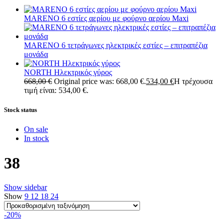
MARENO 6 εστίες αερίου με φούρνο αερίου Maxi
MARENO 6 τετράγωνες ηλεκτρικές εστίες – επιτραπέζια
μονάδα
NORTH Ηλεκτρικός γύρος
668,00
€
Original price was: 668,00 €.
534,00
€
Η τρέχουσα
τιμή είναι: 534,00 €.
Stock status
On sale
In stock
38
Show sidebar
Show
9
12
18
24
-20%