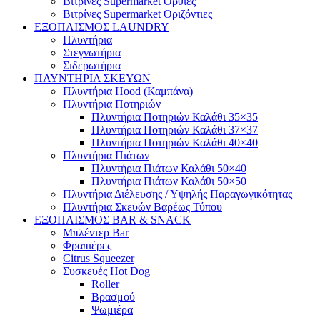
Βιτρίνες Supermarket Όρθιες
Βιτρίνες Supermarket Οριζόντιες
ΕΞΟΠΛΙΣΜΟΣ LAUNDRY
Πλυντήρια
Στεγνωτήρια
Σιδερωτήρια
ΠΛΥΝΤΗΡΙΑ ΣΚΕΥΩΝ
Πλυντήρια Hood (Καμπάνα)
Πλυντήρια Ποτηριών
Πλυντήρια Ποτηριών Καλάθι 35×35
Πλυντήρια Ποτηριών Καλάθι 37×37
Πλυντήρια Ποτηριών Καλάθι 40×40
Πλυντήρια Πιάτων
Πλυντήρια Πιάτων Καλάθι 50×40
Πλυντήρια Πιάτων Καλάθι 50×50
Πλυντήρια Διέλευσης / Υψηλής Παραγωγικότητας
Πλυντήρια Σκευών Βαρέως Τύπου
ΕΞΟΠΛΙΣΜΟΣ BAR & SNACK
Μπλέντερ Bar
Φραπιέρες
Citrus Squeezer
Συσκευές Hot Dog
Roller
Βρασμού
Ψωμιέρα