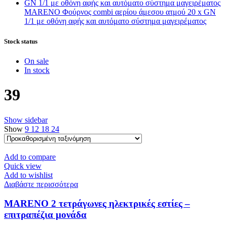
MARENO Φούρνος combi αερίου άμεσου ατμού 20 x GN
1/1 με οθόνη αφής και αυτόματο σύστημα μαγειρέματος
Stock status
On sale
In stock
39
Show sidebar
Show
9
12
18
24
Add to compare
Quick view
Add to wishlist
Διαβάστε περισσότερα
MARENO 2 τετράγωνες ηλεκτρικές εστίες –
επιτραπέζια μονάδα