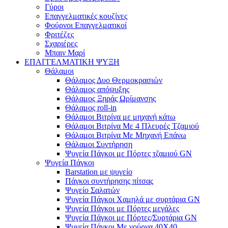
Γύροι
Επαγγελματικές κουζίνες
Φούρνοι Επαγγελματικοί
Φριτέζες
Σχαριέρες
Μπαιν Μαρί
ΕΠΑΓΓΕΛΜΑΤΙΚΗ ΨΥΞΗ
Θάλαμοι
Θάλαμος Δυο Θερμοκρασιών
Θάλαμος απόψυξης
Θάλαμος Ξηράς Ωρίμανσης
Θάλαμος roll-in
Θάλαμοι Βιτρίνα με μηχανή κάτω
Θάλαμοι Βιτρίνα Με 4 Πλευρές Τζαμιού
Θάλαμοι Βιτρίνα Με Μηχανή Επάνω
Θάλαμοι Συντήρηση
Ψυγεία Πάγκοι με Πόρτες τζαμιού GN
Ψυγεία Πάγκοι
Barstation με ψυγείο
Πάγκοι συντήρησης πίτσας
Ψυγείο Σαλατών
Ψυγεία Πάγκοι Χαμηλά με συρτάρια GN
Ψυγεία Πάγκοι με Πόρτες μεγάλες
Ψυγεία Πάγκοι με Πόρτες/Συρτάρια GN
Ψυγεία Πάγκοι Με γούρνα 40Χ40