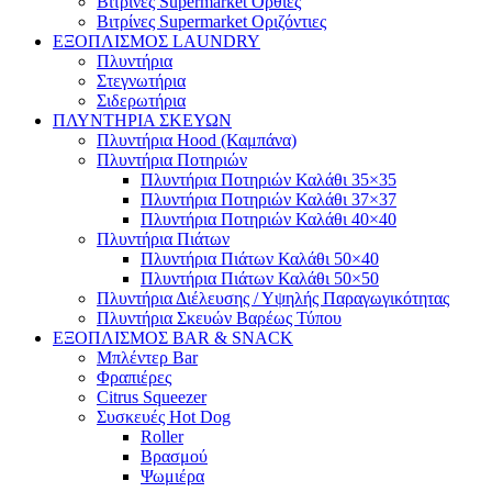
Βιτρίνες Supermarket Όρθιες
Βιτρίνες Supermarket Οριζόντιες
ΕΞΟΠΛΙΣΜΟΣ LAUNDRY
Πλυντήρια
Στεγνωτήρια
Σιδερωτήρια
ΠΛΥΝΤΗΡΙΑ ΣΚΕΥΩΝ
Πλυντήρια Hood (Καμπάνα)
Πλυντήρια Ποτηριών
Πλυντήρια Ποτηριών Καλάθι 35×35
Πλυντήρια Ποτηριών Καλάθι 37×37
Πλυντήρια Ποτηριών Καλάθι 40×40
Πλυντήρια Πιάτων
Πλυντήρια Πιάτων Καλάθι 50×40
Πλυντήρια Πιάτων Καλάθι 50×50
Πλυντήρια Διέλευσης / Υψηλής Παραγωγικότητας
Πλυντήρια Σκευών Βαρέως Τύπου
ΕΞΟΠΛΙΣΜΟΣ BAR & SNACK
Μπλέντερ Bar
Φραπιέρες
Citrus Squeezer
Συσκευές Hot Dog
Roller
Βρασμού
Ψωμιέρα