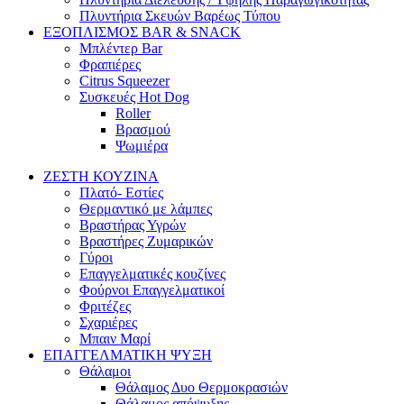
Πλυντήρια Σκευών Βαρέως Τύπου
ΕΞΟΠΛΙΣΜΟΣ BAR & SNACK
Μπλέντερ Bar
Φραπιέρες
Citrus Squeezer
Συσκευές Hot Dog
Roller
Βρασμού
Ψωμιέρα
ΖΕΣΤΗ ΚΟΥΖΙΝΑ
Πλατό- Εστίες
Θερμαντικό με λάμπες
Βραστήρας Υγρών
Βραστήρες Ζυμαρικών
Γύροι
Επαγγελματικές κουζίνες
Φούρνοι Επαγγελματικοί
Φριτέζες
Σχαριέρες
Μπαιν Μαρί
ΕΠΑΓΓΕΛΜΑΤΙΚΗ ΨΥΞΗ
Θάλαμοι
Θάλαμος Δυο Θερμοκρασιών
Θάλαμος απόψυξης