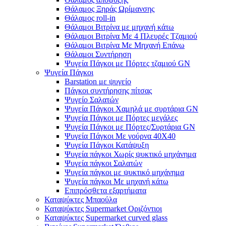
Θάλαμος Ξηράς Ωρίμανσης
Θάλαμος roll-in
Θάλαμοι Βιτρίνα με μηχανή κάτω
Θάλαμοι Βιτρίνα Με 4 Πλευρές Τζαμιού
Θάλαμοι Βιτρίνα Με Μηχανή Επάνω
Θάλαμοι Συντήρηση
Ψυγεία Πάγκοι με Πόρτες τζαμιού GN
Ψυγεία Πάγκοι
Barstation με ψυγείο
Πάγκοι συντήρησης πίτσας
Ψυγείο Σαλατών
Ψυγεία Πάγκοι Χαμηλά με συρτάρια GN
Ψυγεία Πάγκοι με Πόρτες μεγάλες
Ψυγεία Πάγκοι με Πόρτες/Συρτάρια GN
Ψυγεία Πάγκοι Με γούρνα 40Χ40
Ψυγεία Πάγκοι Κατάψυξη
Ψυγεία πάγκοι Χωρίς ψυκτικό μηχάνημα
Ψυγεία πάγκοι Σαλατών
Ψυγεία πάγκοι με ψυκτικό μηχάνημα
Ψυγεία πάγκοι Με μηχανή κάτω
Επιπρόσθετα εξαρτήματα
Καταψύκτες Μπαούλα
Καταψύκτες Supermarket Οριζόντιοι
Καταψύκτες Supermarket curved glass