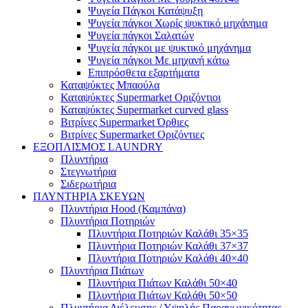
Ψυγεία Πάγκοι Κατάψυξη
Ψυγεία πάγκοι Χωρίς ψυκτικό μηχάνημα
Ψυγεία πάγκοι Σαλατών
Ψυγεία πάγκοι με ψυκτικό μηχάνημα
Ψυγεία πάγκοι Με μηχανή κάτω
Επιπρόσθετα εξαρτήματα
Καταψύκτες Μπαούλα
Καταψύκτες Supermarket Οριζόντιοι
Καταψύκτες Supermarket curved glass
Βιτρίνες Supermarket Όρθιες
Βιτρίνες Supermarket Οριζόντιες
ΕΞΟΠΛΙΣΜΟΣ LAUNDRY
Πλυντήρια
Στεγνωτήρια
Σιδερωτήρια
ΠΛΥΝΤΗΡΙΑ ΣΚΕΥΩΝ
Πλυντήρια Hood (Καμπάνα)
Πλυντήρια Ποτηριών
Πλυντήρια Ποτηριών Καλάθι 35×35
Πλυντήρια Ποτηριών Καλάθι 37×37
Πλυντήρια Ποτηριών Καλάθι 40×40
Πλυντήρια Πιάτων
Πλυντήρια Πιάτων Καλάθι 50×40
Πλυντήρια Πιάτων Καλάθι 50×50
Πλυντήρια Διέλευσης / Υψηλής Παραγωγικότητας