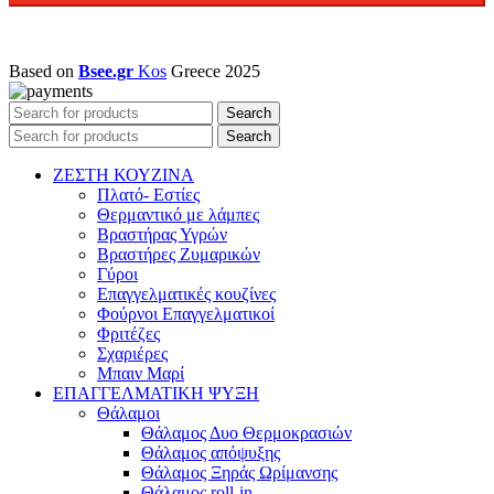
Based on
Bsee.gr
Kos
Greece
2025
Search
Search
ΖΕΣΤΗ ΚΟΥΖΙΝΑ
Πλατό- Εστίες
Θερμαντικό με λάμπες
Βραστήρας Υγρών
Βραστήρες Ζυμαρικών
Γύροι
Επαγγελματικές κουζίνες
Φούρνοι Επαγγελματικοί
Φριτέζες
Σχαριέρες
Μπαιν Μαρί
ΕΠΑΓΓΕΛΜΑΤΙΚΗ ΨΥΞΗ
Θάλαμοι
Θάλαμος Δυο Θερμοκρασιών
Θάλαμος απόψυξης
Θάλαμος Ξηράς Ωρίμανσης
Θάλαμος roll-in