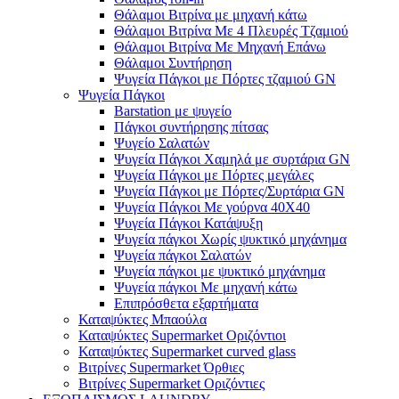
Θάλαμοι Βιτρίνα με μηχανή κάτω
Θάλαμοι Βιτρίνα Με 4 Πλευρές Τζαμιού
Θάλαμοι Βιτρίνα Με Μηχανή Επάνω
Θάλαμοι Συντήρηση
Ψυγεία Πάγκοι με Πόρτες τζαμιού GN
Ψυγεία Πάγκοι
Barstation με ψυγείο
Πάγκοι συντήρησης πίτσας
Ψυγείο Σαλατών
Ψυγεία Πάγκοι Χαμηλά με συρτάρια GN
Ψυγεία Πάγκοι με Πόρτες μεγάλες
Ψυγεία Πάγκοι με Πόρτες/Συρτάρια GN
Ψυγεία Πάγκοι Με γούρνα 40Χ40
Ψυγεία Πάγκοι Κατάψυξη
Ψυγεία πάγκοι Χωρίς ψυκτικό μηχάνημα
Ψυγεία πάγκοι Σαλατών
Ψυγεία πάγκοι με ψυκτικό μηχάνημα
Ψυγεία πάγκοι Με μηχανή κάτω
Επιπρόσθετα εξαρτήματα
Καταψύκτες Μπαούλα
Καταψύκτες Supermarket Οριζόντιοι
Καταψύκτες Supermarket curved glass
Βιτρίνες Supermarket Όρθιες
Βιτρίνες Supermarket Οριζόντιες