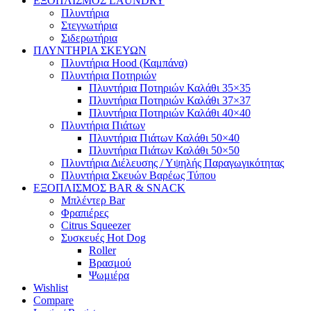
ΕΞΟΠΛΙΣΜΟΣ LAUNDRY
Πλυντήρια
Στεγνωτήρια
Σιδερωτήρια
ΠΛΥΝΤΗΡΙΑ ΣΚΕΥΩΝ
Πλυντήρια Hood (Καμπάνα)
Πλυντήρια Ποτηριών
Πλυντήρια Ποτηριών Καλάθι 35×35
Πλυντήρια Ποτηριών Καλάθι 37×37
Πλυντήρια Ποτηριών Καλάθι 40×40
Πλυντήρια Πιάτων
Πλυντήρια Πιάτων Καλάθι 50×40
Πλυντήρια Πιάτων Καλάθι 50×50
Πλυντήρια Διέλευσης / Υψηλής Παραγωγικότητας
Πλυντήρια Σκευών Βαρέως Τύπου
ΕΞΟΠΛΙΣΜΟΣ BAR & SNACK
Μπλέντερ Bar
Φραπιέρες
Citrus Squeezer
Συσκευές Hot Dog
Roller
Βρασμού
Ψωμιέρα
Wishlist
Compare