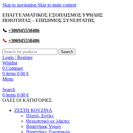
Skip to navigation
Skip to main content
ΕΠΑΓΓΕΛΜΑΤΙΚΟΣ ΕΞΟΠΛΙΣΜΟΣ ΥΨΗΛΗΣ
ΠΟΙΟΤΗΤΑΣ – ΕΠΙΣΗΜΟΣ ΣΥΝΕΡΓΑΤΗΣ
📞
+306945550406
📞
+306945550406
Search
Login / Register
Wishlist
0
Compare
0
items
0,00
€
Menu
Search
0
items
0,00
€
OΛΕΣ ΟΙ ΚΑΤΗΓΟΡΙΕΣ
ΖΕΣΤΗ ΚΟΥΖΙΝΑ
Πλατό- Εστίες
Θερμαντικό με λάμπες
Βραστήρας Υγρών
Βραστήρες Ζυμαρικών