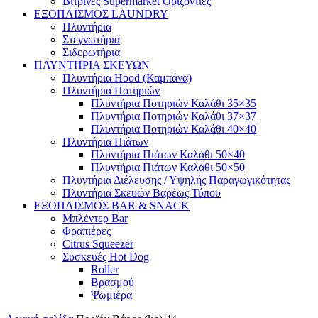
Βιτρίνες Supermarket Οριζόντιες
ΕΞΟΠΛΙΣΜΟΣ LAUNDRY
Πλυντήρια
Στεγνωτήρια
Σιδερωτήρια
ΠΛΥΝΤΗΡΙΑ ΣΚΕΥΩΝ
Πλυντήρια Hood (Καμπάνα)
Πλυντήρια Ποτηριών
Πλυντήρια Ποτηριών Καλάθι 35×35
Πλυντήρια Ποτηριών Καλάθι 37×37
Πλυντήρια Ποτηριών Καλάθι 40×40
Πλυντήρια Πιάτων
Πλυντήρια Πιάτων Καλάθι 50×40
Πλυντήρια Πιάτων Καλάθι 50×50
Πλυντήρια Διέλευσης / Υψηλής Παραγωγικότητας
Πλυντήρια Σκευών Βαρέως Τύπου
ΕΞΟΠΛΙΣΜΟΣ BAR & SNACK
Μπλέντερ Bar
Φραπιέρες
Citrus Squeezer
Συσκευές Hot Dog
Roller
Βρασμού
Ψωμιέρα