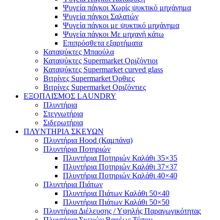
Ψυγεία πάγκοι Χωρίς ψυκτικό μηχάνημα
Ψυγεία πάγκοι Σαλατών
Ψυγεία πάγκοι με ψυκτικό μηχάνημα
Ψυγεία πάγκοι Με μηχανή κάτω
Επιπρόσθετα εξαρτήματα
Καταψύκτες Μπαούλα
Καταψύκτες Supermarket Οριζόντιοι
Καταψύκτες Supermarket curved glass
Βιτρίνες Supermarket Όρθιες
Βιτρίνες Supermarket Οριζόντιες
ΕΞΟΠΛΙΣΜΟΣ LAUNDRY
Πλυντήρια
Στεγνωτήρια
Σιδερωτήρια
ΠΛΥΝΤΗΡΙΑ ΣΚΕΥΩΝ
Πλυντήρια Hood (Καμπάνα)
Πλυντήρια Ποτηριών
Πλυντήρια Ποτηριών Καλάθι 35×35
Πλυντήρια Ποτηριών Καλάθι 37×37
Πλυντήρια Ποτηριών Καλάθι 40×40
Πλυντήρια Πιάτων
Πλυντήρια Πιάτων Καλάθι 50×40
Πλυντήρια Πιάτων Καλάθι 50×50
Πλυντήρια Διέλευσης / Υψηλής Παραγωγικότητας
Πλυντήρια Σκευών Βαρέως Τύπου