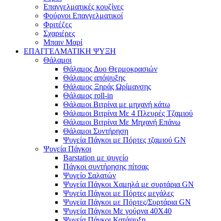
Επαγγελματικές κουζίνες
Φούρνοι Επαγγελματικοί
Φριτέζες
Σχαριέρες
Μπαιν Μαρί
ΕΠΑΓΓΕΛΜΑΤΙΚΗ ΨΥΞΗ
Θάλαμοι
Θάλαμος Δυο Θερμοκρασιών
Θάλαμος απόψυξης
Θάλαμος Ξηράς Ωρίμανσης
Θάλαμος roll-in
Θάλαμοι Βιτρίνα με μηχανή κάτω
Θάλαμοι Βιτρίνα Με 4 Πλευρές Τζαμιού
Θάλαμοι Βιτρίνα Με Μηχανή Επάνω
Θάλαμοι Συντήρηση
Ψυγεία Πάγκοι με Πόρτες τζαμιού GN
Ψυγεία Πάγκοι
Barstation με ψυγείο
Πάγκοι συντήρησης πίτσας
Ψυγείο Σαλατών
Ψυγεία Πάγκοι Χαμηλά με συρτάρια GN
Ψυγεία Πάγκοι με Πόρτες μεγάλες
Ψυγεία Πάγκοι με Πόρτες/Συρτάρια GN
Ψυγεία Πάγκοι Με γούρνα 40Χ40
Ψυγεία Πάγκοι Κατάψυξη