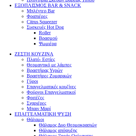
ΕΞΟΠΛΙΣΜΟΣ BAR & SNACK
Μπλέντερ Bar
Φραπιέρες
Citrus Squeezer
Συσκευές Hot Dog
Roller
Βρασμού
Ψωμιέρα
ΖΕΣΤΗ ΚΟΥΖΙΝΑ
Πλατό- Εστίες
Θερμαντικό με λάμπες
Βραστήρας Υγρών
Βραστήρες Ζυμαρικών
Γύροι
Επαγγελματικές κουζίνες
Φούρνοι Επαγγελματικοί
Φριτέζες
Σχαριέρες
Μπαιν Μαρί
ΕΠΑΓΓΕΛΜΑΤΙΚΗ ΨΥΞΗ
Θάλαμοι
Θάλαμος Δυο Θερμοκρασιών
Θάλαμος απόψυξης
Θάλαμος Ξηράς Ωρίμανσης