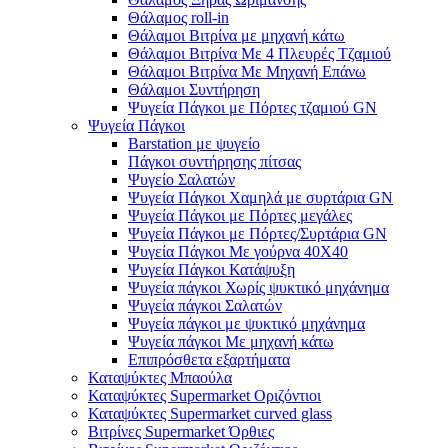
Θάλαμος roll-in
Θάλαμοι Βιτρίνα με μηχανή κάτω
Θάλαμοι Βιτρίνα Με 4 Πλευρές Τζαμιού
Θάλαμοι Βιτρίνα Με Μηχανή Επάνω
Θάλαμοι Συντήρηση
Ψυγεία Πάγκοι με Πόρτες τζαμιού GN
Ψυγεία Πάγκοι
Barstation με ψυγείο
Πάγκοι συντήρησης πίτσας
Ψυγείο Σαλατών
Ψυγεία Πάγκοι Χαμηλά με συρτάρια GN
Ψυγεία Πάγκοι με Πόρτες μεγάλες
Ψυγεία Πάγκοι με Πόρτες/Συρτάρια GN
Ψυγεία Πάγκοι Με γούρνα 40Χ40
Ψυγεία Πάγκοι Κατάψυξη
Ψυγεία πάγκοι Χωρίς ψυκτικό μηχάνημα
Ψυγεία πάγκοι Σαλατών
Ψυγεία πάγκοι με ψυκτικό μηχάνημα
Ψυγεία πάγκοι Με μηχανή κάτω
Επιπρόσθετα εξαρτήματα
Καταψύκτες Μπαούλα
Καταψύκτες Supermarket Οριζόντιοι
Καταψύκτες Supermarket curved glass
Βιτρίνες Supermarket Όρθιες