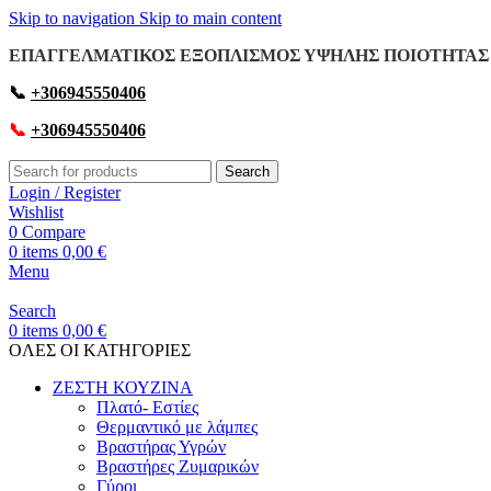
Skip to navigation
Skip to main content
ΕΠΑΓΓΕΛΜΑΤΙΚΟΣ ΕΞΟΠΛΙΣΜΟΣ ΥΨΗΛΗΣ ΠΟΙΟΤΗΤΑΣ 
📞
+306945550406
📞
+306945550406
Search
Login / Register
Wishlist
0
Compare
0
items
0,00
€
Menu
Search
0
items
0,00
€
OΛΕΣ ΟΙ ΚΑΤΗΓΟΡΙΕΣ
ΖΕΣΤΗ ΚΟΥΖΙΝΑ
Πλατό- Εστίες
Θερμαντικό με λάμπες
Βραστήρας Υγρών
Βραστήρες Ζυμαρικών
Γύροι