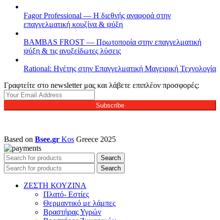
Fagor Professional — Η διεθνής αναφορά στην
επαγγελματική κουζίνα & ψύξη
BAMBAS FROST — Πρωτοπορία στην επαγγελματική
ψύξη & τις ανοξείδωτες λύσεις
Rational: Ηγέτης στην Επαγγελματική Μαγειρική Τεχνολογία
Γραφτείτε στο newsletter μας και λάβετε επιπλέον προσφορές:
Subscribe
Based on
Bsee.gr
Kos
Greece
2025
Search
Search
ΖΕΣΤΗ ΚΟΥΖΙΝΑ
Πλατό- Εστίες
Θερμαντικό με λάμπες
Βραστήρας Υγρών