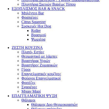
Πλυντήρια Σκευών Βαρέως Τύπου
ΕΞΟΠΛΙΣΜΟΣ BAR & SNACK
Μπλέντερ Bar
Φραπιέρες
Citrus Squeezer
Συσκευές Hot Dog
Roller
Βρασμού
Ψωμιέρα
ΖΕΣΤΗ ΚΟΥΖΙΝΑ
Πλατό- Εστίες
Θερμαντικό με λάμπες
Βραστήρας Υγρών
Βραστήρες Ζυμαρικών
Γύροι
Επαγγελματικές κουζίνες
Φούρνοι Επαγγελματικοί
Φριτέζες
Σχαριέρες
Μπαιν Μαρί
ΕΠΑΓΓΕΛΜΑΤΙΚΗ ΨΥΞΗ
Θάλαμοι
Θάλαμος Δυο Θερμοκρασιών
Θάλαμος απόψυξης