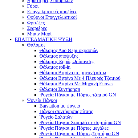
Βραστήρες Ζυμαρικών
Γύροι
Επαγγελματικές κουζίνες
Φούρνοι Επαγγελματικοί
Φριτέζες
Σχαριέρες
Μπαιν Μαρί
ΕΠΑΓΓΕΛΜΑΤΙΚΗ ΨΥΞΗ
Θάλαμοι
Θάλαμος Δυο Θερμοκρασιών
Θάλαμος απόψυξης
Θάλαμος Ξηράς Ωρίμανσης
Θάλαμος roll-in
Θάλαμοι Βιτρίνα με μηχανή κάτω
Θάλαμοι Βιτρίνα Με 4 Πλευρές Τζαμιού
Θάλαμοι Βιτρίνα Με Μηχανή Επάνω
Θάλαμοι Συντήρηση
Ψυγεία Πάγκοι με Πόρτες τζαμιού GN
Ψυγεία Πάγκοι
Barstation με ψυγείο
Πάγκοι συντήρησης πίτσας
Ψυγείο Σαλατών
Ψυγεία Πάγκοι Χαμηλά με συρτάρια GN
Ψυγεία Πάγκοι με Πόρτες μεγάλες
Ψυγεία Πάγκοι με Πόρτες/Συρτάρια GN