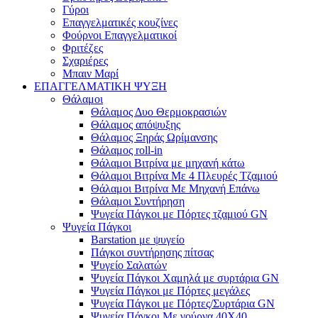
Γύροι
Επαγγελματικές κουζίνες
Φούρνοι Επαγγελματικοί
Φριτέζες
Σχαριέρες
Μπαιν Μαρί
ΕΠΑΓΓΕΛΜΑΤΙΚΗ ΨΥΞΗ
Θάλαμοι
Θάλαμος Δυο Θερμοκρασιών
Θάλαμος απόψυξης
Θάλαμος Ξηράς Ωρίμανσης
Θάλαμος roll-in
Θάλαμοι Βιτρίνα με μηχανή κάτω
Θάλαμοι Βιτρίνα Με 4 Πλευρές Τζαμιού
Θάλαμοι Βιτρίνα Με Μηχανή Επάνω
Θάλαμοι Συντήρηση
Ψυγεία Πάγκοι με Πόρτες τζαμιού GN
Ψυγεία Πάγκοι
Barstation με ψυγείο
Πάγκοι συντήρησης πίτσας
Ψυγείο Σαλατών
Ψυγεία Πάγκοι Χαμηλά με συρτάρια GN
Ψυγεία Πάγκοι με Πόρτες μεγάλες
Ψυγεία Πάγκοι με Πόρτες/Συρτάρια GN
Ψυγεία Πάγκοι Με γούρνα 40Χ40