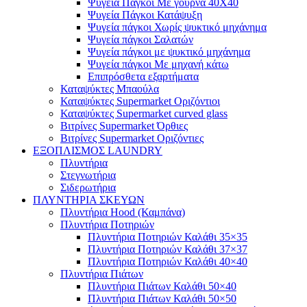
Ψυγεία Πάγκοι Με γούρνα 40Χ40
Ψυγεία Πάγκοι Κατάψυξη
Ψυγεία πάγκοι Χωρίς ψυκτικό μηχάνημα
Ψυγεία πάγκοι Σαλατών
Ψυγεία πάγκοι με ψυκτικό μηχάνημα
Ψυγεία πάγκοι Με μηχανή κάτω
Επιπρόσθετα εξαρτήματα
Καταψύκτες Μπαούλα
Καταψύκτες Supermarket Οριζόντιοι
Καταψύκτες Supermarket curved glass
Βιτρίνες Supermarket Όρθιες
Βιτρίνες Supermarket Οριζόντιες
ΕΞΟΠΛΙΣΜΟΣ LAUNDRY
Πλυντήρια
Στεγνωτήρια
Σιδερωτήρια
ΠΛΥΝΤΗΡΙΑ ΣΚΕΥΩΝ
Πλυντήρια Hood (Καμπάνα)
Πλυντήρια Ποτηριών
Πλυντήρια Ποτηριών Καλάθι 35×35
Πλυντήρια Ποτηριών Καλάθι 37×37
Πλυντήρια Ποτηριών Καλάθι 40×40
Πλυντήρια Πιάτων
Πλυντήρια Πιάτων Καλάθι 50×40
Πλυντήρια Πιάτων Καλάθι 50×50