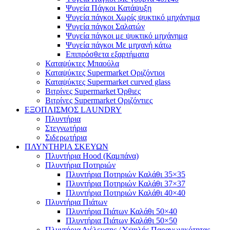
Ψυγεία Πάγκοι Κατάψυξη
Ψυγεία πάγκοι Χωρίς ψυκτικό μηχάνημα
Ψυγεία πάγκοι Σαλατών
Ψυγεία πάγκοι με ψυκτικό μηχάνημα
Ψυγεία πάγκοι Με μηχανή κάτω
Επιπρόσθετα εξαρτήματα
Καταψύκτες Μπαούλα
Καταψύκτες Supermarket Οριζόντιοι
Καταψύκτες Supermarket curved glass
Βιτρίνες Supermarket Όρθιες
Βιτρίνες Supermarket Οριζόντιες
ΕΞΟΠΛΙΣΜΟΣ LAUNDRY
Πλυντήρια
Στεγνωτήρια
Σιδερωτήρια
ΠΛΥΝΤΗΡΙΑ ΣΚΕΥΩΝ
Πλυντήρια Hood (Καμπάνα)
Πλυντήρια Ποτηριών
Πλυντήρια Ποτηριών Καλάθι 35×35
Πλυντήρια Ποτηριών Καλάθι 37×37
Πλυντήρια Ποτηριών Καλάθι 40×40
Πλυντήρια Πιάτων
Πλυντήρια Πιάτων Καλάθι 50×40
Πλυντήρια Πιάτων Καλάθι 50×50
Πλυντήρια Διέλευσης / Υψηλής Παραγωγικότητας