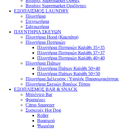
Βιτρίνες Supermarket Όρθιες
Βιτρίνες Supermarket Οριζόντιες
ΕΞΟΠΛΙΣΜΟΣ LAUNDRY
Πλυντήρια
Στεγνωτήρια
Σιδερωτήρια
ΠΛΥΝΤΗΡΙΑ ΣΚΕΥΩΝ
Πλυντήρια Hood (Καμπάνα)
Πλυντήρια Ποτηριών
Πλυντήρια Ποτηριών Καλάθι 35×35
Πλυντήρια Ποτηριών Καλάθι 37×37
Πλυντήρια Ποτηριών Καλάθι 40×40
Πλυντήρια Πιάτων
Πλυντήρια Πιάτων Καλάθι 50×40
Πλυντήρια Πιάτων Καλάθι 50×50
Πλυντήρια Διέλευσης / Υψηλής Παραγωγικότητας
Πλυντήρια Σκευών Βαρέως Τύπου
ΕΞΟΠΛΙΣΜΟΣ BAR & SNACK
Μπλέντερ Bar
Φραπιέρες
Citrus Squeezer
Συσκευές Hot Dog
Roller
Βρασμού
Ψωμιέρα