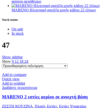
φούρνο αερόθερμο
MARENO Ηλεκτρική φριτέζα μονής κάδου 22 λίτρων
Stock status
On sale
In stock
47
Show sidebar
Show
9
12
18
24
Add to compare
Quick view
Add to wishlist
Διαβάστε περισσότερα
MARENO 2 εστίες αερίου σε ανοιχτή βάση
ΖΕΣΤΗ ΚΟΥΖΙΝΑ
,
Πλατό- Εστίες
,
Εστίες Υγραερίου