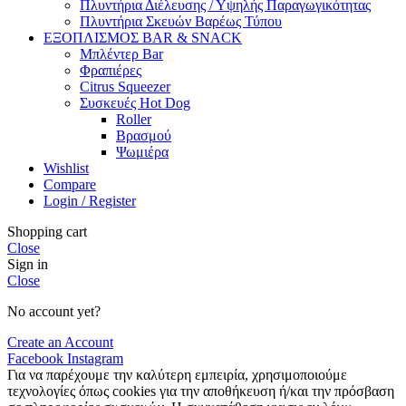
Πλυντήρια Διέλευσης / Υψηλής Παραγωγικότητας
Πλυντήρια Σκευών Βαρέως Τύπου
ΕΞΟΠΛΙΣΜΟΣ BAR & SNACK
Μπλέντερ Bar
Φραπιέρες
Citrus Squeezer
Συσκευές Hot Dog
Roller
Βρασμού
Ψωμιέρα
Wishlist
Compare
Login / Register
Shopping cart
Close
Sign in
Close
No account yet?
Create an Account
Facebook
Instagram
Για να παρέχουμε την καλύτερη εμπειρία, χρησιμοποιούμε
τεχνολογίες όπως cookies για την αποθήκευση ή/και την πρόσβαση