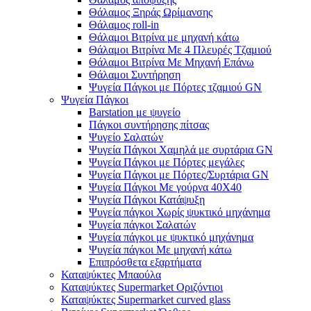
Θάλαμος Ξηράς Ωρίμανσης
Θάλαμος roll-in
Θάλαμοι Βιτρίνα με μηχανή κάτω
Θάλαμοι Βιτρίνα Με 4 Πλευρές Τζαμιού
Θάλαμοι Βιτρίνα Με Μηχανή Επάνω
Θάλαμοι Συντήρηση
Ψυγεία Πάγκοι με Πόρτες τζαμιού GN
Ψυγεία Πάγκοι
Barstation με ψυγείο
Πάγκοι συντήρησης πίτσας
Ψυγείο Σαλατών
Ψυγεία Πάγκοι Χαμηλά με συρτάρια GN
Ψυγεία Πάγκοι με Πόρτες μεγάλες
Ψυγεία Πάγκοι με Πόρτες/Συρτάρια GN
Ψυγεία Πάγκοι Με γούρνα 40Χ40
Ψυγεία Πάγκοι Κατάψυξη
Ψυγεία πάγκοι Χωρίς ψυκτικό μηχάνημα
Ψυγεία πάγκοι Σαλατών
Ψυγεία πάγκοι με ψυκτικό μηχάνημα
Ψυγεία πάγκοι Με μηχανή κάτω
Επιπρόσθετα εξαρτήματα
Καταψύκτες Μπαούλα
Καταψύκτες Supermarket Οριζόντιοι
Καταψύκτες Supermarket curved glass