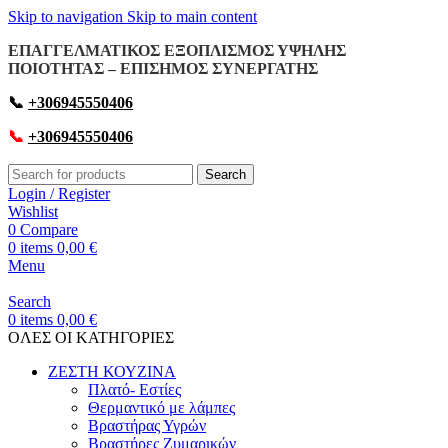
Skip to navigation
Skip to main content
ΕΠΑΓΓΕΛΜΑΤΙΚΟΣ ΕΞΟΠΛΙΣΜΟΣ ΥΨΗΛΗΣ
ΠΟΙΟΤΗΤΑΣ – ΕΠΙΣΗΜΟΣ ΣΥΝΕΡΓΑΤΗΣ
📞
+306945550406
📞
+306945550406
Search
Login / Register
Wishlist
0
Compare
0
items
0,00
€
Menu
Search
0
items
0,00
€
OΛΕΣ ΟΙ ΚΑΤΗΓΟΡΙΕΣ
ΖΕΣΤΗ ΚΟΥΖΙΝΑ
Πλατό- Εστίες
Θερμαντικό με λάμπες
Βραστήρας Υγρών
Βραστήρες Ζυμαρικών