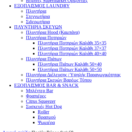
Βιτρίνες Supermarket Οριζόντιες
ΕΞΟΠΛΙΣΜΟΣ LAUNDRY
Πλυντήρια
Στεγνωτήρια
Σιδερωτήρια
ΠΛΥΝΤΗΡΙΑ ΣΚΕΥΩΝ
Πλυντήρια Hood (Καμπάνα)
Πλυντήρια Ποτηριών
Πλυντήρια Ποτηριών Καλάθι 35×35
Πλυντήρια Ποτηριών Καλάθι 37×37
Πλυντήρια Ποτηριών Καλάθι 40×40
Πλυντήρια Πιάτων
Πλυντήρια Πιάτων Καλάθι 50×40
Πλυντήρια Πιάτων Καλάθι 50×50
Πλυντήρια Διέλευσης / Υψηλής Παραγωγικότητας
Πλυντήρια Σκευών Βαρέως Τύπου
ΕΞΟΠΛΙΣΜΟΣ BAR & SNACK
Μπλέντερ Bar
Φραπιέρες
Citrus Squeezer
Συσκευές Hot Dog
Roller
Βρασμού
Ψωμιέρα