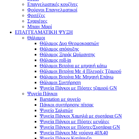
Επαγγελματικές κουζίνες
Φούρνοι Επαγγελματικοί
Φριτέζες
Σχαριέρες
Μπαιν Μαρί
ΕΠΑΓΓΕΛΜΑΤΙΚΗ ΨΥΞΗ
Θάλαμοι
Θάλαμος Δυο Θερμοκρασιών
Θάλαμος απόψυξης
Θάλαμος Ξηράς Ωρίμανσης
Θάλαμος roll-in
Θάλαμοι Βιτρίνα με μηχανή κάτω
Θάλαμοι Βιτρίνα Με 4 Πλευρές Τζαμιού
Θάλαμοι Βιτρίνα Με Μηχανή Επάνω
Θάλαμοι Συντήρηση
Ψυγεία Πάγκοι με Πόρτες τζαμιού GN
Ψυγεία Πάγκοι
Barstation με ψυγείο
Πάγκοι συντήρησης πίτσας
Ψυγείο Σαλατών
Ψυγεία Πάγκοι Χαμηλά με συρτάρια GN
Ψυγεία Πάγκοι με Πόρτες μεγάλες
Ψυγεία Πάγκοι με Πόρτες/Συρτάρια GN
Ψυγεία Πάγκοι Με γούρνα 40Χ40
Ψυγεία Πάγκοι Κατάψυξη