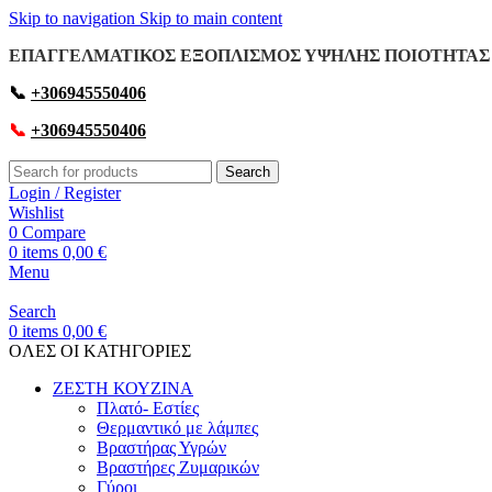
Skip to navigation
Skip to main content
ΕΠΑΓΓΕΛΜΑΤΙΚΟΣ ΕΞΟΠΛΙΣΜΟΣ ΥΨΗΛΗΣ ΠΟΙΟΤΗΤΑΣ 
📞
+306945550406
📞
+306945550406
Search
Login / Register
Wishlist
0
Compare
0
items
0,00
€
Menu
Search
0
items
0,00
€
OΛΕΣ ΟΙ ΚΑΤΗΓΟΡΙΕΣ
ΖΕΣΤΗ ΚΟΥΖΙΝΑ
Πλατό- Εστίες
Θερμαντικό με λάμπες
Βραστήρας Υγρών
Βραστήρες Ζυμαρικών
Γύροι