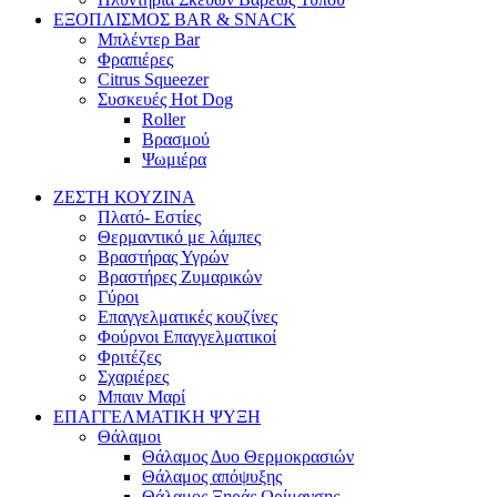
ΕΞΟΠΛΙΣΜΟΣ BAR & SNACK
Μπλέντερ Bar
Φραπιέρες
Citrus Squeezer
Συσκευές Hot Dog
Roller
Βρασμού
Ψωμιέρα
ΖΕΣΤΗ ΚΟΥΖΙΝΑ
Πλατό- Εστίες
Θερμαντικό με λάμπες
Βραστήρας Υγρών
Βραστήρες Ζυμαρικών
Γύροι
Επαγγελματικές κουζίνες
Φούρνοι Επαγγελματικοί
Φριτέζες
Σχαριέρες
Μπαιν Μαρί
ΕΠΑΓΓΕΛΜΑΤΙΚΗ ΨΥΞΗ
Θάλαμοι
Θάλαμος Δυο Θερμοκρασιών
Θάλαμος απόψυξης
Θάλαμος Ξηράς Ωρίμανσης