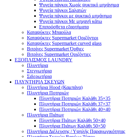
Ψυγεία πάγκοι Χωρίς ψυκτικό μηχάνημα
Ψυγεία πάγκοι Σαλατών
Ψυγεία πάγκοι με ψυκτικό μηχάνημα
Ψυγεία πάγκοι Με μηχανή κάτω
Επιπρόσθετα εξαρτήματα
Καταψύκτες Μπαούλα
Καταψύκτες Supermarket Οριζόντιοι
Καταψύκτες Supermarket curved glass
Βιτρίνες Supermarket Όρθιες
Βιτρίνες Supermarket Οριζόντιες
ΕΞΟΠΛΙΣΜΟΣ LAUNDRY
Πλυντήρια
Στεγνωτήρια
Σιδερωτήρια
ΠΛΥΝΤΗΡΙΑ ΣΚΕΥΩΝ
Πλυντήρια Hood (Καμπάνα)
Πλυντήρια Ποτηριών
Πλυντήρια Ποτηριών Καλάθι 35×35
Πλυντήρια Ποτηριών Καλάθι 37×37
Πλυντήρια Ποτηριών Καλάθι 40×40
Πλυντήρια Πιάτων
Πλυντήρια Πιάτων Καλάθι 50×40
Πλυντήρια Πιάτων Καλάθι 50×50
Πλυντήρια Διέλευσης / Υψηλής Παραγωγικότητας
Πλυντήρια Σκευών Βαρέως Τύπου