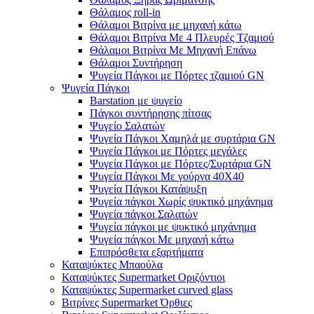
Θάλαμος roll-in
Θάλαμοι Βιτρίνα με μηχανή κάτω
Θάλαμοι Βιτρίνα Με 4 Πλευρές Τζαμιού
Θάλαμοι Βιτρίνα Με Μηχανή Επάνω
Θάλαμοι Συντήρηση
Ψυγεία Πάγκοι με Πόρτες τζαμιού GN
Ψυγεία Πάγκοι
Barstation με ψυγείο
Πάγκοι συντήρησης πίτσας
Ψυγείο Σαλατών
Ψυγεία Πάγκοι Χαμηλά με συρτάρια GN
Ψυγεία Πάγκοι με Πόρτες μεγάλες
Ψυγεία Πάγκοι με Πόρτες/Συρτάρια GN
Ψυγεία Πάγκοι Με γούρνα 40Χ40
Ψυγεία Πάγκοι Κατάψυξη
Ψυγεία πάγκοι Χωρίς ψυκτικό μηχάνημα
Ψυγεία πάγκοι Σαλατών
Ψυγεία πάγκοι με ψυκτικό μηχάνημα
Ψυγεία πάγκοι Με μηχανή κάτω
Επιπρόσθετα εξαρτήματα
Καταψύκτες Μπαούλα
Καταψύκτες Supermarket Οριζόντιοι
Καταψύκτες Supermarket curved glass
Βιτρίνες Supermarket Όρθιες