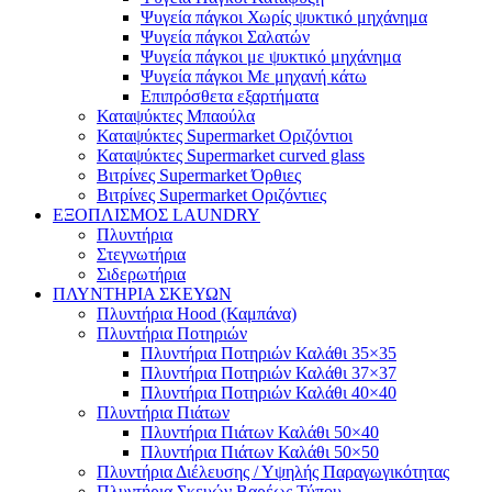
Ψυγεία πάγκοι Χωρίς ψυκτικό μηχάνημα
Ψυγεία πάγκοι Σαλατών
Ψυγεία πάγκοι με ψυκτικό μηχάνημα
Ψυγεία πάγκοι Με μηχανή κάτω
Επιπρόσθετα εξαρτήματα
Καταψύκτες Μπαούλα
Καταψύκτες Supermarket Οριζόντιοι
Καταψύκτες Supermarket curved glass
Βιτρίνες Supermarket Όρθιες
Βιτρίνες Supermarket Οριζόντιες
ΕΞΟΠΛΙΣΜΟΣ LAUNDRY
Πλυντήρια
Στεγνωτήρια
Σιδερωτήρια
ΠΛΥΝΤΗΡΙΑ ΣΚΕΥΩΝ
Πλυντήρια Hood (Καμπάνα)
Πλυντήρια Ποτηριών
Πλυντήρια Ποτηριών Καλάθι 35×35
Πλυντήρια Ποτηριών Καλάθι 37×37
Πλυντήρια Ποτηριών Καλάθι 40×40
Πλυντήρια Πιάτων
Πλυντήρια Πιάτων Καλάθι 50×40
Πλυντήρια Πιάτων Καλάθι 50×50
Πλυντήρια Διέλευσης / Υψηλής Παραγωγικότητας
Πλυντήρια Σκευών Βαρέως Τύπου