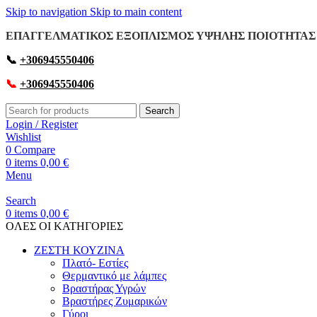
Skip to navigation
Skip to main content
ΕΠΑΓΓΕΛΜΑΤΙΚΟΣ ΕΞΟΠΛΙΣΜΟΣ ΥΨΗΛΗΣ ΠΟΙΟΤΗΤΑΣ 
📞
+306945550406
📞
+306945550406
Search
Login / Register
Wishlist
0
Compare
0
items
0,00
€
Menu
Search
0
items
0,00
€
OΛΕΣ ΟΙ ΚΑΤΗΓΟΡΙΕΣ
ΖΕΣΤΗ ΚΟΥΖΙΝΑ
Πλατό- Εστίες
Θερμαντικό με λάμπες
Βραστήρας Υγρών
Βραστήρες Ζυμαρικών
Γύροι