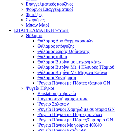
Επαγγελματικές κουζίνες
Φούρνοι Επαγγελματικοί
Φριτέζες
Σχαριέρες
Μπαιν Μαρί
ΕΠΑΓΓΕΛΜΑΤΙΚΗ ΨΥΞΗ
Θάλαμοι
Θάλαμος Δυο Θερμοκρασιών
Θάλαμος απόψυξης
Θάλαμος Ξηράς Ωρίμανσης
Θάλαμος roll-in
Θάλαμοι Βιτρίνα με μηχανή κάτω
Θάλαμοι Βιτρίνα Με 4 Πλευρές Τζαμιού
Θάλαμοι Βιτρίνα Με Μηχανή Επάνω
Θάλαμοι Συντήρηση
Ψυγεία Πάγκοι με Πόρτες τζαμιού GN
Ψυγεία Πάγκοι
Barstation με ψυγείο
Πάγκοι συντήρησης πίτσας
Ψυγείο Σαλατών
Ψυγεία Πάγκοι Χαμηλά με συρτάρια GN
Ψυγεία Πάγκοι με Πόρτες μεγάλες
Ψυγεία Πάγκοι με Πόρτες/Συρτάρια GN
Ψυγεία Πάγκοι Με γούρνα 40Χ40
Ψυγεία Πάγκοι Κατάψυξη