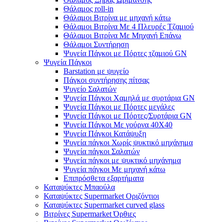
Θάλαμος roll-in
Θάλαμοι Βιτρίνα με μηχανή κάτω
Θάλαμοι Βιτρίνα Με 4 Πλευρές Τζαμιού
Θάλαμοι Βιτρίνα Με Μηχανή Επάνω
Θάλαμοι Συντήρηση
Ψυγεία Πάγκοι με Πόρτες τζαμιού GN
Ψυγεία Πάγκοι
Barstation με ψυγείο
Πάγκοι συντήρησης πίτσας
Ψυγείο Σαλατών
Ψυγεία Πάγκοι Χαμηλά με συρτάρια GN
Ψυγεία Πάγκοι με Πόρτες μεγάλες
Ψυγεία Πάγκοι με Πόρτες/Συρτάρια GN
Ψυγεία Πάγκοι Με γούρνα 40Χ40
Ψυγεία Πάγκοι Κατάψυξη
Ψυγεία πάγκοι Χωρίς ψυκτικό μηχάνημα
Ψυγεία πάγκοι Σαλατών
Ψυγεία πάγκοι με ψυκτικό μηχάνημα
Ψυγεία πάγκοι Με μηχανή κάτω
Επιπρόσθετα εξαρτήματα
Καταψύκτες Μπαούλα
Καταψύκτες Supermarket Οριζόντιοι
Καταψύκτες Supermarket curved glass
Βιτρίνες Supermarket Όρθιες