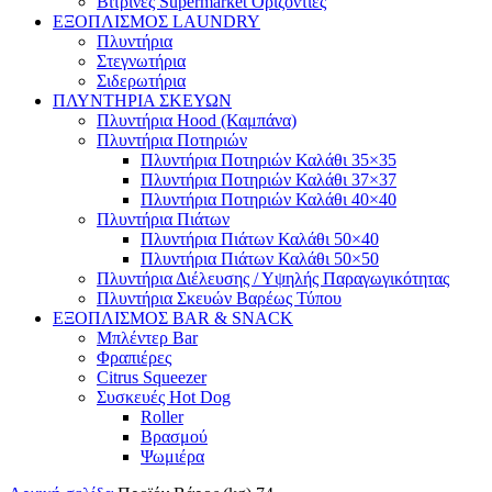
Βιτρίνες Supermarket Οριζόντιες
ΕΞΟΠΛΙΣΜΟΣ LAUNDRY
Πλυντήρια
Στεγνωτήρια
Σιδερωτήρια
ΠΛΥΝΤΗΡΙΑ ΣΚΕΥΩΝ
Πλυντήρια Hood (Καμπάνα)
Πλυντήρια Ποτηριών
Πλυντήρια Ποτηριών Καλάθι 35×35
Πλυντήρια Ποτηριών Καλάθι 37×37
Πλυντήρια Ποτηριών Καλάθι 40×40
Πλυντήρια Πιάτων
Πλυντήρια Πιάτων Καλάθι 50×40
Πλυντήρια Πιάτων Καλάθι 50×50
Πλυντήρια Διέλευσης / Υψηλής Παραγωγικότητας
Πλυντήρια Σκευών Βαρέως Τύπου
ΕΞΟΠΛΙΣΜΟΣ BAR & SNACK
Μπλέντερ Bar
Φραπιέρες
Citrus Squeezer
Συσκευές Hot Dog
Roller
Βρασμού
Ψωμιέρα