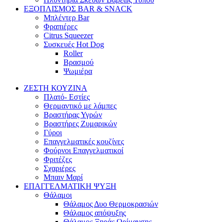
ΕΞΟΠΛΙΣΜΟΣ BAR & SNACK
Μπλέντερ Bar
Φραπιέρες
Citrus Squeezer
Συσκευές Hot Dog
Roller
Βρασμού
Ψωμιέρα
ΖΕΣΤΗ ΚΟΥΖΙΝΑ
Πλατό- Εστίες
Θερμαντικό με λάμπες
Βραστήρας Υγρών
Βραστήρες Ζυμαρικών
Γύροι
Επαγγελματικές κουζίνες
Φούρνοι Επαγγελματικοί
Φριτέζες
Σχαριέρες
Μπαιν Μαρί
ΕΠΑΓΓΕΛΜΑΤΙΚΗ ΨΥΞΗ
Θάλαμοι
Θάλαμος Δυο Θερμοκρασιών
Θάλαμος απόψυξης
Θάλαμος Ξηράς Ωρίμανσης