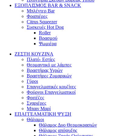
ΕΞΟΠΛΙΣΜΟΣ BAR & SNACK
Μπλέντερ Bar
Φραπιέρες
Citrus Squeezer
Συσκευές Hot Dog
Roller
Βρασμού
Ψωμιέρα
ΖΕΣΤΗ ΚΟΥΖΙΝΑ
Πλατό- Εστίες
Θερμαντικό με λάμπες
Βραστήρας Υγρών
Βραστήρες Ζυμαρικών
Γύροι
Επαγγελματικές κουζίνες
Φούρνοι Επαγγελματικοί
Φριτέζες
Σχαριέρες
Μπαιν Μαρί
ΕΠΑΓΓΕΛΜΑΤΙΚΗ ΨΥΞΗ
Θάλαμοι
Θάλαμος Δυο Θερμοκρασιών
Θάλαμος απόψυξης
Θάλαμος Ξηράς Ωρίμανσης