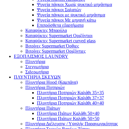
Ψυγεία πάγκοι Χωρίς ψυκτικό μηχάνημα
Ψυγεία πάγκοι Σαλατών
Ψυγεία πάγκοι με ψυκτικό μηχάνημα
Ψυγεία πάγκοι Με μηχανή κάτω
Επιπρόσθετα εξαρτήματα
Καταψύκτες Μπαούλα
Καταψύκτες Supermarket Οριζόντιοι
Καταψύκτες Supermarket curved glass
Βιτρίνες Supermarket Όρθιες
Βιτρίνες Supermarket Οριζόντιες
ΕΞΟΠΛΙΣΜΟΣ LAUNDRY
Πλυντήρια
Στεγνωτήρια
Σιδερωτήρια
ΠΛΥΝΤΗΡΙΑ ΣΚΕΥΩΝ
Πλυντήρια Hood (Καμπάνα)
Πλυντήρια Ποτηριών
Πλυντήρια Ποτηριών Καλάθι 35×35
Πλυντήρια Ποτηριών Καλάθι 37×37
Πλυντήρια Ποτηριών Καλάθι 40×40
Πλυντήρια Πιάτων
Πλυντήρια Πιάτων Καλάθι 50×40
Πλυντήρια Πιάτων Καλάθι 50×50
Πλυντήρια Διέλευσης / Υψηλής Παραγωγικότητας
Πλυντήρια Σκευών Βαρέως Τύπου