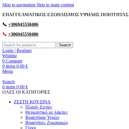
Skip to navigation
Skip to main content
ΕΠΑΓΓΕΛΜΑΤΙΚΟΣ ΕΞΟΠΛΙΣΜΟΣ ΥΨΗΛΗΣ ΠΟΙΟΤΗΤΑΣ 
📞
+306945550406
📞
+306945550406
Search
Login / Register
Wishlist
0
Compare
0
items
0,00
€
Menu
Search
0
items
0,00
€
OΛΕΣ ΟΙ ΚΑΤΗΓΟΡΙΕΣ
ΖΕΣΤΗ ΚΟΥΖΙΝΑ
Πλατό- Εστίες
Θερμαντικό με λάμπες
Βραστήρας Υγρών
Βραστήρες Ζυμαρικών
Γύροι