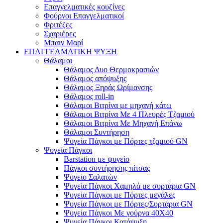
Επαγγελματικές κουζίνες
Φούρνοι Επαγγελματικοί
Φριτέζες
Σχαριέρες
Μπαιν Μαρί
ΕΠΑΓΓΕΛΜΑΤΙΚΗ ΨΥΞΗ
Θάλαμοι
Θάλαμος Δυο Θερμοκρασιών
Θάλαμος απόψυξης
Θάλαμος Ξηράς Ωρίμανσης
Θάλαμος roll-in
Θάλαμοι Βιτρίνα με μηχανή κάτω
Θάλαμοι Βιτρίνα Με 4 Πλευρές Τζαμιού
Θάλαμοι Βιτρίνα Με Μηχανή Επάνω
Θάλαμοι Συντήρηση
Ψυγεία Πάγκοι με Πόρτες τζαμιού GN
Ψυγεία Πάγκοι
Barstation με ψυγείο
Πάγκοι συντήρησης πίτσας
Ψυγείο Σαλατών
Ψυγεία Πάγκοι Χαμηλά με συρτάρια GN
Ψυγεία Πάγκοι με Πόρτες μεγάλες
Ψυγεία Πάγκοι με Πόρτες/Συρτάρια GN
Ψυγεία Πάγκοι Με γούρνα 40Χ40
Ψυγεία Πάγκοι Κατάψυξη