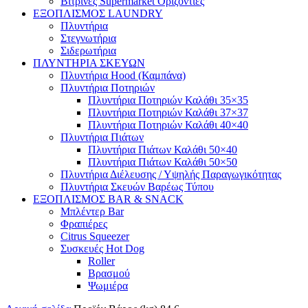
Βιτρίνες Supermarket Οριζόντιες
ΕΞΟΠΛΙΣΜΟΣ LAUNDRY
Πλυντήρια
Στεγνωτήρια
Σιδερωτήρια
ΠΛΥΝΤΗΡΙΑ ΣΚΕΥΩΝ
Πλυντήρια Hood (Καμπάνα)
Πλυντήρια Ποτηριών
Πλυντήρια Ποτηριών Καλάθι 35×35
Πλυντήρια Ποτηριών Καλάθι 37×37
Πλυντήρια Ποτηριών Καλάθι 40×40
Πλυντήρια Πιάτων
Πλυντήρια Πιάτων Καλάθι 50×40
Πλυντήρια Πιάτων Καλάθι 50×50
Πλυντήρια Διέλευσης / Υψηλής Παραγωγικότητας
Πλυντήρια Σκευών Βαρέως Τύπου
ΕΞΟΠΛΙΣΜΟΣ BAR & SNACK
Μπλέντερ Bar
Φραπιέρες
Citrus Squeezer
Συσκευές Hot Dog
Roller
Βρασμού
Ψωμιέρα