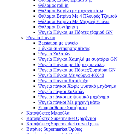
Θάλαμος roll-in
Θάλαμοι Βιτρίνα με μηχανή κάτω
Θάλαμοι Βιτρίνα Με 4 Πλευρές Τζαμιού
Θάλαμοι Βιτρίνα Με Μηχανή Επάνω
Θάλαμοι Συντήρηση
Ψυγεία Πάγκοι με Πόρτες τζαμιού GN
Ψυγεία Πάγκοι
Barstation με ψυγείο
Πάγκοι συντήρησης πίτσας
Ψυγείο Σαλατών
Ψυγεία Πάγκοι Χαμηλά με συρτάρια GN
Ψυγεία Πάγκοι με Πόρτες μεγάλες
Ψυγεία Πάγκοι με Πόρτες/Συρτάρια GN
Ψυγεία Πάγκοι Με γούρνα 40Χ40
Ψυγεία Πάγκοι Κατάψυξη
Ψυγεία πάγκοι Χωρίς ψυκτικό μηχάνημα
Ψυγεία πάγκοι Σαλατών
Ψυγεία πάγκοι με ψυκτικό μηχάνημα
Ψυγεία πάγκοι Με μηχανή κάτω
Επιπρόσθετα εξαρτήματα
Καταψύκτες Μπαούλα
Καταψύκτες Supermarket Οριζόντιοι
Καταψύκτες Supermarket curved glass
Βιτρίνες Supermarket Όρθιες