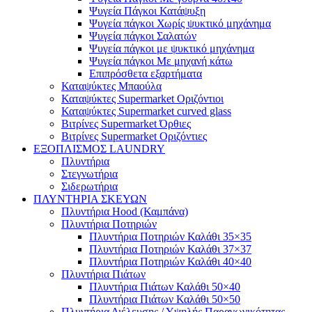
Ψυγεία Πάγκοι Κατάψυξη
Ψυγεία πάγκοι Χωρίς ψυκτικό μηχάνημα
Ψυγεία πάγκοι Σαλατών
Ψυγεία πάγκοι με ψυκτικό μηχάνημα
Ψυγεία πάγκοι Με μηχανή κάτω
Επιπρόσθετα εξαρτήματα
Καταψύκτες Μπαούλα
Καταψύκτες Supermarket Οριζόντιοι
Καταψύκτες Supermarket curved glass
Βιτρίνες Supermarket Όρθιες
Βιτρίνες Supermarket Οριζόντιες
ΕΞΟΠΛΙΣΜΟΣ LAUNDRY
Πλυντήρια
Στεγνωτήρια
Σιδερωτήρια
ΠΛΥΝΤΗΡΙΑ ΣΚΕΥΩΝ
Πλυντήρια Hood (Καμπάνα)
Πλυντήρια Ποτηριών
Πλυντήρια Ποτηριών Καλάθι 35×35
Πλυντήρια Ποτηριών Καλάθι 37×37
Πλυντήρια Ποτηριών Καλάθι 40×40
Πλυντήρια Πιάτων
Πλυντήρια Πιάτων Καλάθι 50×40
Πλυντήρια Πιάτων Καλάθι 50×50
Πλυντήρια Διέλευσης / Υψηλής Παραγωγικότητας