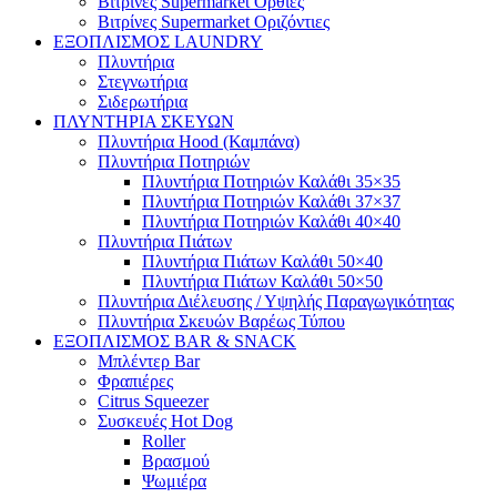
Βιτρίνες Supermarket Όρθιες
Βιτρίνες Supermarket Οριζόντιες
ΕΞΟΠΛΙΣΜΟΣ LAUNDRY
Πλυντήρια
Στεγνωτήρια
Σιδερωτήρια
ΠΛΥΝΤΗΡΙΑ ΣΚΕΥΩΝ
Πλυντήρια Hood (Καμπάνα)
Πλυντήρια Ποτηριών
Πλυντήρια Ποτηριών Καλάθι 35×35
Πλυντήρια Ποτηριών Καλάθι 37×37
Πλυντήρια Ποτηριών Καλάθι 40×40
Πλυντήρια Πιάτων
Πλυντήρια Πιάτων Καλάθι 50×40
Πλυντήρια Πιάτων Καλάθι 50×50
Πλυντήρια Διέλευσης / Υψηλής Παραγωγικότητας
Πλυντήρια Σκευών Βαρέως Τύπου
ΕΞΟΠΛΙΣΜΟΣ BAR & SNACK
Μπλέντερ Bar
Φραπιέρες
Citrus Squeezer
Συσκευές Hot Dog
Roller
Βρασμού
Ψωμιέρα