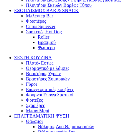
Πλυντήρια Σκευών Βαρέως Τύπου
ΕΞΟΠΛΙΣΜΟΣ BAR & SNACK
Μπλέντερ Bar
Φραπιέρες
Citrus Squeezer
Συσκευές Hot Dog
Roller
Βρασμού
Ψωμιέρα
ΖΕΣΤΗ ΚΟΥΖΙΝΑ
Πλατό- Εστίες
Θερμαντικό με λάμπες
Βραστήρας Υγρών
Βραστήρες Ζυμαρικών
Γύροι
Επαγγελματικές κουζίνες
Φούρνοι Επαγγελματικοί
Φριτέζες
Σχαριέρες
Μπαιν Μαρί
ΕΠΑΓΓΕΛΜΑΤΙΚΗ ΨΥΞΗ
Θάλαμοι
Θάλαμος Δυο Θερμοκρασιών
Θάλαμος απόψυξης