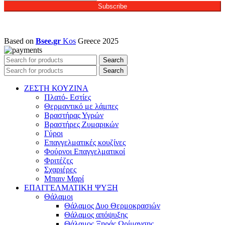
Subscribe
Based on
Bsee.gr
Kos
Greece
2025
Search
Search
ΖΕΣΤΗ ΚΟΥΖΙΝΑ
Πλατό- Εστίες
Θερμαντικό με λάμπες
Βραστήρας Υγρών
Βραστήρες Ζυμαρικών
Γύροι
Επαγγελματικές κουζίνες
Φούρνοι Επαγγελματικοί
Φριτέζες
Σχαριέρες
Μπαιν Μαρί
ΕΠΑΓΓΕΛΜΑΤΙΚΗ ΨΥΞΗ
Θάλαμοι
Θάλαμος Δυο Θερμοκρασιών
Θάλαμος απόψυξης
Θάλαμος Ξηράς Ωρίμανσης