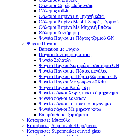
Θάλαμος Ξηράς Ωρίμανσης
Θάλαμος roll-in
Θάλαμοι Βιτρίνα με μηχανή κάτω
Θάλαμοι Βιτρίνα Με 4 Πλευρές Τζαμιού
Θάλαμοι Βιτρίνα Με Μηχανή Επάνω
Θάλαμοι Συντήρηση
Ψυγεία Πάγκοι με Πόρτες τζαμιού GN
Ψυγεία Πάγκοι
Barstation με ψυγείο
Πάγκοι συντήρησης πίτσας
Ψυγείο Σαλατών
Ψυγεία Πάγκοι Χαμηλά με συρτάρια GN
Ψυγεία Πάγκοι με Πόρτες μεγάλες
Ψυγεία Πάγκοι με Πόρτες/Συρτάρια GN
Ψυγεία Πάγκοι Με γούρνα 40Χ40
Ψυγεία Πάγκοι Κατάψυξη
Ψυγεία πάγκοι Χωρίς ψυκτικό μηχάνημα
Ψυγεία πάγκοι Σαλατών
Ψυγεία πάγκοι με ψυκτικό μηχάνημα
Ψυγεία πάγκοι Με μηχανή κάτω
Επιπρόσθετα εξαρτήματα
Καταψύκτες Μπαούλα
Καταψύκτες Supermarket Οριζόντιοι
Καταψύκτες Supermarket curved glass