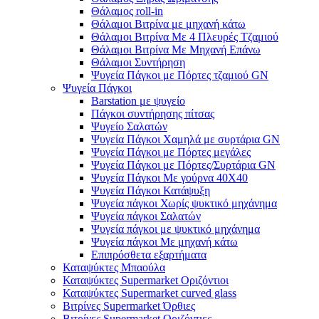
Θάλαμος roll-in
Θάλαμοι Βιτρίνα με μηχανή κάτω
Θάλαμοι Βιτρίνα Με 4 Πλευρές Τζαμιού
Θάλαμοι Βιτρίνα Με Μηχανή Επάνω
Θάλαμοι Συντήρηση
Ψυγεία Πάγκοι με Πόρτες τζαμιού GN
Ψυγεία Πάγκοι
Barstation με ψυγείο
Πάγκοι συντήρησης πίτσας
Ψυγείο Σαλατών
Ψυγεία Πάγκοι Χαμηλά με συρτάρια GN
Ψυγεία Πάγκοι με Πόρτες μεγάλες
Ψυγεία Πάγκοι με Πόρτες/Συρτάρια GN
Ψυγεία Πάγκοι Με γούρνα 40Χ40
Ψυγεία Πάγκοι Κατάψυξη
Ψυγεία πάγκοι Χωρίς ψυκτικό μηχάνημα
Ψυγεία πάγκοι Σαλατών
Ψυγεία πάγκοι με ψυκτικό μηχάνημα
Ψυγεία πάγκοι Με μηχανή κάτω
Επιπρόσθετα εξαρτήματα
Καταψύκτες Μπαούλα
Καταψύκτες Supermarket Οριζόντιοι
Καταψύκτες Supermarket curved glass
Βιτρίνες Supermarket Όρθιες
Βιτρίνες Supermarket Οριζόντιες