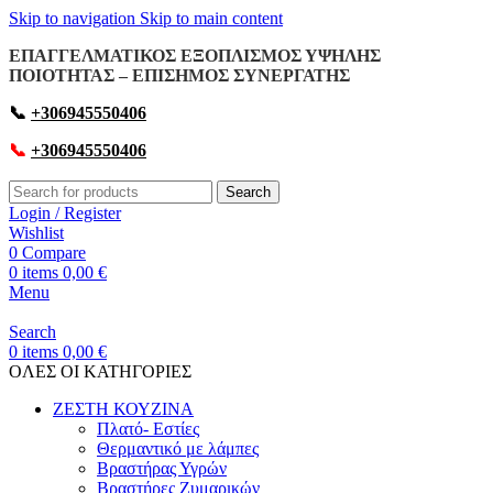
Skip to navigation
Skip to main content
ΕΠΑΓΓΕΛΜΑΤΙΚΟΣ ΕΞΟΠΛΙΣΜΟΣ ΥΨΗΛΗΣ
ΠΟΙΟΤΗΤΑΣ – ΕΠΙΣΗΜΟΣ ΣΥΝΕΡΓΑΤΗΣ
📞
+306945550406
📞
+306945550406
Search
Login / Register
Wishlist
0
Compare
0
items
0,00
€
Menu
Search
0
items
0,00
€
OΛΕΣ ΟΙ ΚΑΤΗΓΟΡΙΕΣ
ΖΕΣΤΗ ΚΟΥΖΙΝΑ
Πλατό- Εστίες
Θερμαντικό με λάμπες
Βραστήρας Υγρών
Βραστήρες Ζυμαρικών