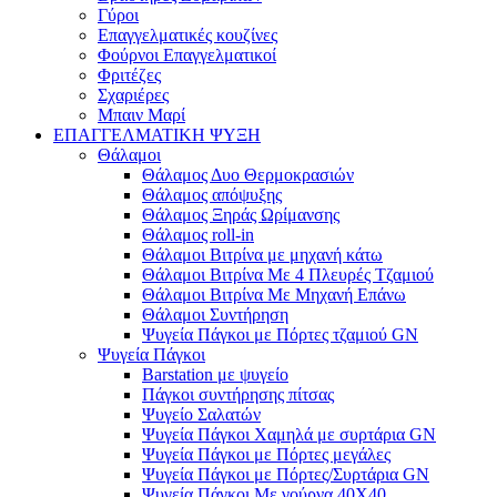
Γύροι
Επαγγελματικές κουζίνες
Φούρνοι Επαγγελματικοί
Φριτέζες
Σχαριέρες
Μπαιν Μαρί
ΕΠΑΓΓΕΛΜΑΤΙΚΗ ΨΥΞΗ
Θάλαμοι
Θάλαμος Δυο Θερμοκρασιών
Θάλαμος απόψυξης
Θάλαμος Ξηράς Ωρίμανσης
Θάλαμος roll-in
Θάλαμοι Βιτρίνα με μηχανή κάτω
Θάλαμοι Βιτρίνα Με 4 Πλευρές Τζαμιού
Θάλαμοι Βιτρίνα Με Μηχανή Επάνω
Θάλαμοι Συντήρηση
Ψυγεία Πάγκοι με Πόρτες τζαμιού GN
Ψυγεία Πάγκοι
Barstation με ψυγείο
Πάγκοι συντήρησης πίτσας
Ψυγείο Σαλατών
Ψυγεία Πάγκοι Χαμηλά με συρτάρια GN
Ψυγεία Πάγκοι με Πόρτες μεγάλες
Ψυγεία Πάγκοι με Πόρτες/Συρτάρια GN
Ψυγεία Πάγκοι Με γούρνα 40Χ40