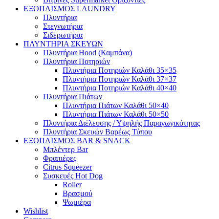
ΕΞΟΠΛΙΣΜΟΣ LAUNDRY
Πλυντήρια
Στεγνωτήρια
Σιδερωτήρια
ΠΛΥΝΤΗΡΙΑ ΣΚΕΥΩΝ
Πλυντήρια Hood (Καμπάνα)
Πλυντήρια Ποτηριών
Πλυντήρια Ποτηριών Καλάθι 35×35
Πλυντήρια Ποτηριών Καλάθι 37×37
Πλυντήρια Ποτηριών Καλάθι 40×40
Πλυντήρια Πιάτων
Πλυντήρια Πιάτων Καλάθι 50×40
Πλυντήρια Πιάτων Καλάθι 50×50
Πλυντήρια Διέλευσης / Υψηλής Παραγωγικότητας
Πλυντήρια Σκευών Βαρέως Τύπου
ΕΞΟΠΛΙΣΜΟΣ BAR & SNACK
Μπλέντερ Bar
Φραπιέρες
Citrus Squeezer
Συσκευές Hot Dog
Roller
Βρασμού
Ψωμιέρα
Wishlist