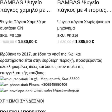
BAMBAS Ψυγείο
BAMBAS Ψυγείο
πάγκος χαμηλό με 4
πάγκος με 4 πόρτες
συρτάρια
GN χωρίς ψυκτικό
Ψυγεία Πάγκοι Χαμηλά με
Ψυγεία πάγκοι Χωρίς ψυκτικό
μηχάνημα
συρτάρια GN
μηχάνημα
SKU:
PS 139
SKU:
PK 216
1.530,00
€
1.385,50
€
1.800,00
€
1.630,00
€
Ιδρύθηκε το 2017, με έδρα το νησί της Κω, και
δραστηριοποιείται στην ευρύτερη περιοχή, προσφέροντας
ολοκληρωμένες ιδέες και λύσεις στον τομέα της
επαγγελματικής κουζίνας.
1ο χλμ Μαρμαρωτό, Κως 85300
Phone: +306945550406
Email: sales@gastro-shop.gr
ΧΡΗΣΙΜΟΙ ΣΥΝΔΕΣΜΟΙ