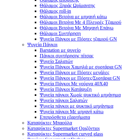
Θάλαμος Ξηράς Ωρίμανσης
Θάλαμος roll-in
Θάλαμοι Βιτρίνα με μηχανή κάτω
Θάλαμοι Βιτρίνα Με 4 Πλευρές Τζαμιού
Θάλαμοι Βιτρίνα Με Μηχανή Επάνω
Θάλαμοι Συντήρηση
Ψυγεία Πάγκοι με Πόρτες τζαμιού GN
Ψυγεία Πάγκοι
Barstation με ψυγείο
Πάγκοι συντήρησης πίτσας
Ψυγείο Σαλατών
Ψυγεία Πάγκοι Χαμηλά με συρτάρια GN
Ψυγεία Πάγκοι με Πόρτες μεγάλες
Ψυγεία Πάγκοι με Πόρτες/Συρτάρια GN
Ψυγεία Πάγκοι Με γούρνα 40Χ40
Ψυγεία Πάγκοι Κατάψυξη
Ψυγεία πάγκοι Χωρίς ψυκτικό μηχάνημα
Ψυγεία πάγκοι Σαλατών
Ψυγεία πάγκοι με ψυκτικό μηχάνημα
Ψυγεία πάγκοι Με μηχανή κάτω
Επιπρόσθετα εξαρτήματα
Καταψύκτες Μπαούλα
Καταψύκτες Supermarket Οριζόντιοι
Καταψύκτες Supermarket curved glass