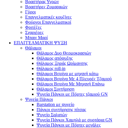
Βραστήρας Υγρών
Βραστήρες Ζυμαρικών
Γύροι
Επαγγελματικές κουζίνες
Φούρνοι Επαγγελματικοί
Φριτέζες
Σχαριέρες
Μπαιν Μαρί
ΕΠΑΓΓΕΛΜΑΤΙΚΗ ΨΥΞΗ
Θάλαμοι
Θάλαμος Δυο Θερμοκρασιών
Θάλαμος απόψυξης
Θάλαμος Ξηράς Ωρίμανσης
Θάλαμος roll-in
Θάλαμοι Βιτρίνα με μηχανή κάτω
Θάλαμοι Βιτρίνα Με 4 Πλευρές Τζαμιού
Θάλαμοι Βιτρίνα Με Μηχανή Επάνω
Θάλαμοι Συντήρηση
Ψυγεία Πάγκοι με Πόρτες τζαμιού GN
Ψυγεία Πάγκοι
Barstation με ψυγείο
Πάγκοι συντήρησης πίτσας
Ψυγείο Σαλατών
Ψυγεία Πάγκοι Χαμηλά με συρτάρια GN
Ψυγεία Πάγκοι με Πόρτες μεγάλες