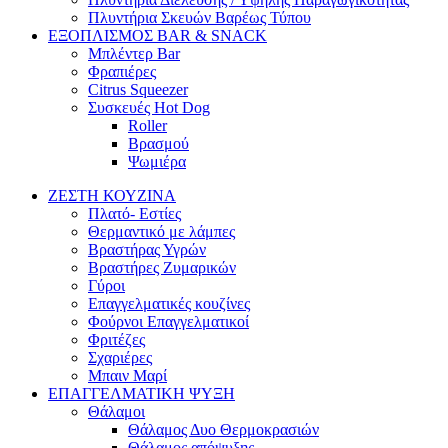
Πλυντήρια Σκευών Βαρέως Τύπου
ΕΞΟΠΛΙΣΜΟΣ BAR & SNACK
Μπλέντερ Bar
Φραπιέρες
Citrus Squeezer
Συσκευές Hot Dog
Roller
Βρασμού
Ψωμιέρα
ΖΕΣΤΗ ΚΟΥΖΙΝΑ
Πλατό- Εστίες
Θερμαντικό με λάμπες
Βραστήρας Υγρών
Βραστήρες Ζυμαρικών
Γύροι
Επαγγελματικές κουζίνες
Φούρνοι Επαγγελματικοί
Φριτέζες
Σχαριέρες
Μπαιν Μαρί
ΕΠΑΓΓΕΛΜΑΤΙΚΗ ΨΥΞΗ
Θάλαμοι
Θάλαμος Δυο Θερμοκρασιών
Θάλαμος απόψυξης