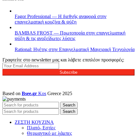
Fagor Professional — Η διεθνής αναφορά στην
επαγγελματική κουζίνα & ψύξη
BAMBAS FROST — Πρωτοπορία στην επαγγελματική
ψύξη & τις ανοξείδωτες λύσεις
Rational: Ηγέτης στην Επαγγελματική Μαγειρική Τεχνολογία
Γραφτείτε στο newsletter μας και λάβετε επιπλέον προσφορές:
Subscribe
Based on
Bsee.gr
Kos
Greece
2025
Search
Search
ΖΕΣΤΗ ΚΟΥΖΙΝΑ
Πλατό- Εστίες
Θερμαντικό με λάμπες