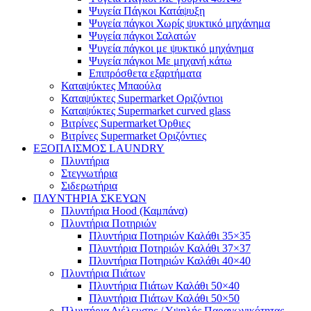
Ψυγεία Πάγκοι Κατάψυξη
Ψυγεία πάγκοι Χωρίς ψυκτικό μηχάνημα
Ψυγεία πάγκοι Σαλατών
Ψυγεία πάγκοι με ψυκτικό μηχάνημα
Ψυγεία πάγκοι Με μηχανή κάτω
Επιπρόσθετα εξαρτήματα
Καταψύκτες Μπαούλα
Καταψύκτες Supermarket Οριζόντιοι
Καταψύκτες Supermarket curved glass
Βιτρίνες Supermarket Όρθιες
Βιτρίνες Supermarket Οριζόντιες
ΕΞΟΠΛΙΣΜΟΣ LAUNDRY
Πλυντήρια
Στεγνωτήρια
Σιδερωτήρια
ΠΛΥΝΤΗΡΙΑ ΣΚΕΥΩΝ
Πλυντήρια Hood (Καμπάνα)
Πλυντήρια Ποτηριών
Πλυντήρια Ποτηριών Καλάθι 35×35
Πλυντήρια Ποτηριών Καλάθι 37×37
Πλυντήρια Ποτηριών Καλάθι 40×40
Πλυντήρια Πιάτων
Πλυντήρια Πιάτων Καλάθι 50×40
Πλυντήρια Πιάτων Καλάθι 50×50
Πλυντήρια Διέλευσης / Υψηλής Παραγωγικότητας