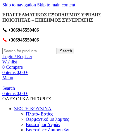
Skip to navigation
Skip to main content
ΕΠΑΓΓΕΛΜΑΤΙΚΟΣ ΕΞΟΠΛΙΣΜΟΣ ΥΨΗΛΗΣ
ΠΟΙΟΤΗΤΑΣ – ΕΠΙΣΗΜΟΣ ΣΥΝΕΡΓΑΤΗΣ
📞
+306945550406
📞
+306945550406
Search
Login / Register
Wishlist
0
Compare
0
items
0,00
€
Menu
Search
0
items
0,00
€
OΛΕΣ ΟΙ ΚΑΤΗΓΟΡΙΕΣ
ΖΕΣΤΗ ΚΟΥΖΙΝΑ
Πλατό- Εστίες
Θερμαντικό με λάμπες
Βραστήρας Υγρών
Βραστήρες Ζυμαρικών