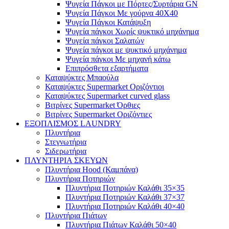
Ψυγεία Πάγκοι με Πόρτες/Συρτάρια GN
Ψυγεία Πάγκοι Με γούρνα 40Χ40
Ψυγεία Πάγκοι Κατάψυξη
Ψυγεία πάγκοι Χωρίς ψυκτικό μηχάνημα
Ψυγεία πάγκοι Σαλατών
Ψυγεία πάγκοι με ψυκτικό μηχάνημα
Ψυγεία πάγκοι Με μηχανή κάτω
Επιπρόσθετα εξαρτήματα
Καταψύκτες Μπαούλα
Καταψύκτες Supermarket Οριζόντιοι
Καταψύκτες Supermarket curved glass
Βιτρίνες Supermarket Όρθιες
Βιτρίνες Supermarket Οριζόντιες
ΕΞΟΠΛΙΣΜΟΣ LAUNDRY
Πλυντήρια
Στεγνωτήρια
Σιδερωτήρια
ΠΛΥΝΤΗΡΙΑ ΣΚΕΥΩΝ
Πλυντήρια Hood (Καμπάνα)
Πλυντήρια Ποτηριών
Πλυντήρια Ποτηριών Καλάθι 35×35
Πλυντήρια Ποτηριών Καλάθι 37×37
Πλυντήρια Ποτηριών Καλάθι 40×40
Πλυντήρια Πιάτων
Πλυντήρια Πιάτων Καλάθι 50×40