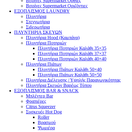
Βιτρίνες Supermarket Όρθιες
Βιτρίνες Supermarket Οριζόντιες
ΕΞΟΠΛΙΣΜΟΣ LAUNDRY
Πλυντήρια
Στεγνωτήρια
Σιδερωτήρια
ΠΛΥΝΤΗΡΙΑ ΣΚΕΥΩΝ
Πλυντήρια Hood (Καμπάνα)
Πλυντήρια Ποτηριών
Πλυντήρια Ποτηριών Καλάθι 35×35
Πλυντήρια Ποτηριών Καλάθι 37×37
Πλυντήρια Ποτηριών Καλάθι 40×40
Πλυντήρια Πιάτων
Πλυντήρια Πιάτων Καλάθι 50×40
Πλυντήρια Πιάτων Καλάθι 50×50
Πλυντήρια Διέλευσης / Υψηλής Παραγωγικότητας
Πλυντήρια Σκευών Βαρέως Τύπου
ΕΞΟΠΛΙΣΜΟΣ BAR & SNACK
Μπλέντερ Bar
Φραπιέρες
Citrus Squeezer
Συσκευές Hot Dog
Roller
Βρασμού
Ψωμιέρα