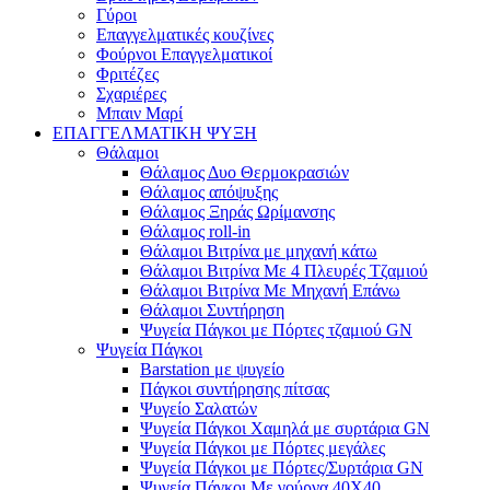
Γύροι
Επαγγελματικές κουζίνες
Φούρνοι Επαγγελματικοί
Φριτέζες
Σχαριέρες
Μπαιν Μαρί
ΕΠΑΓΓΕΛΜΑΤΙΚΗ ΨΥΞΗ
Θάλαμοι
Θάλαμος Δυο Θερμοκρασιών
Θάλαμος απόψυξης
Θάλαμος Ξηράς Ωρίμανσης
Θάλαμος roll-in
Θάλαμοι Βιτρίνα με μηχανή κάτω
Θάλαμοι Βιτρίνα Με 4 Πλευρές Τζαμιού
Θάλαμοι Βιτρίνα Με Μηχανή Επάνω
Θάλαμοι Συντήρηση
Ψυγεία Πάγκοι με Πόρτες τζαμιού GN
Ψυγεία Πάγκοι
Barstation με ψυγείο
Πάγκοι συντήρησης πίτσας
Ψυγείο Σαλατών
Ψυγεία Πάγκοι Χαμηλά με συρτάρια GN
Ψυγεία Πάγκοι με Πόρτες μεγάλες
Ψυγεία Πάγκοι με Πόρτες/Συρτάρια GN
Ψυγεία Πάγκοι Με γούρνα 40Χ40