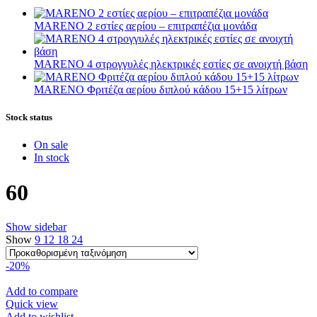
MARENO 2 εστίες αερίου – επιτραπέζια μονάδα
MARENO 4 στρογγυλές ηλεκτρικές εστίες σε ανοιχτή βάση
MARENO Φριτέζα αερίου διπλού κάδου 15+15 λίτρων
Stock status
On sale
In stock
60
Show sidebar
Show
9
12
18
24
-20%
Add to compare
Quick view
Add to wishlist