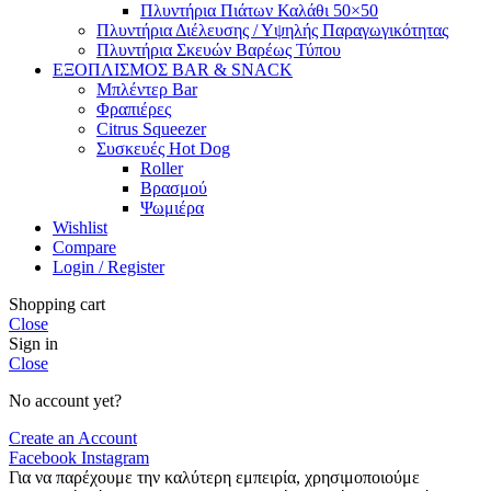
Πλυντήρια Πιάτων Καλάθι 50×50
Πλυντήρια Διέλευσης / Υψηλής Παραγωγικότητας
Πλυντήρια Σκευών Βαρέως Τύπου
ΕΞΟΠΛΙΣΜΟΣ BAR & SNACK
Μπλέντερ Bar
Φραπιέρες
Citrus Squeezer
Συσκευές Hot Dog
Roller
Βρασμού
Ψωμιέρα
Wishlist
Compare
Login / Register
Shopping cart
Close
Sign in
Close
No account yet?
Create an Account
Facebook
Instagram
Για να παρέχουμε την καλύτερη εμπειρία, χρησιμοποιούμε