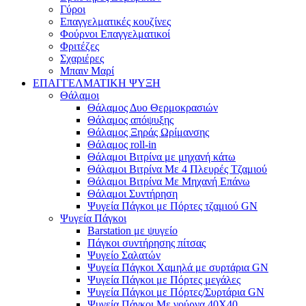
Γύροι
Επαγγελματικές κουζίνες
Φούρνοι Επαγγελματικοί
Φριτέζες
Σχαριέρες
Μπαιν Μαρί
ΕΠΑΓΓΕΛΜΑΤΙΚΗ ΨΥΞΗ
Θάλαμοι
Θάλαμος Δυο Θερμοκρασιών
Θάλαμος απόψυξης
Θάλαμος Ξηράς Ωρίμανσης
Θάλαμος roll-in
Θάλαμοι Βιτρίνα με μηχανή κάτω
Θάλαμοι Βιτρίνα Με 4 Πλευρές Τζαμιού
Θάλαμοι Βιτρίνα Με Μηχανή Επάνω
Θάλαμοι Συντήρηση
Ψυγεία Πάγκοι με Πόρτες τζαμιού GN
Ψυγεία Πάγκοι
Barstation με ψυγείο
Πάγκοι συντήρησης πίτσας
Ψυγείο Σαλατών
Ψυγεία Πάγκοι Χαμηλά με συρτάρια GN
Ψυγεία Πάγκοι με Πόρτες μεγάλες
Ψυγεία Πάγκοι με Πόρτες/Συρτάρια GN
Ψυγεία Πάγκοι Με γούρνα 40Χ40