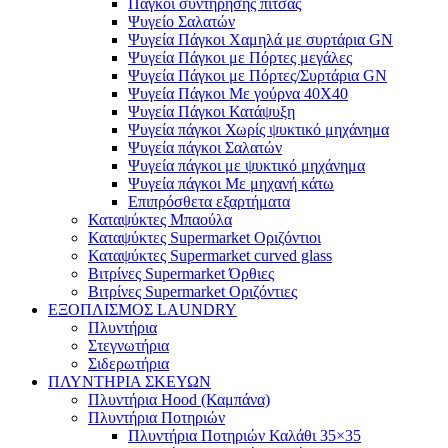
Πάγκοι συντήρησης πίτσας
Ψυγείο Σαλατών
Ψυγεία Πάγκοι Χαμηλά με συρτάρια GN
Ψυγεία Πάγκοι με Πόρτες μεγάλες
Ψυγεία Πάγκοι με Πόρτες/Συρτάρια GN
Ψυγεία Πάγκοι Με γούρνα 40Χ40
Ψυγεία Πάγκοι Κατάψυξη
Ψυγεία πάγκοι Χωρίς ψυκτικό μηχάνημα
Ψυγεία πάγκοι Σαλατών
Ψυγεία πάγκοι με ψυκτικό μηχάνημα
Ψυγεία πάγκοι Με μηχανή κάτω
Επιπρόσθετα εξαρτήματα
Καταψύκτες Μπαούλα
Καταψύκτες Supermarket Οριζόντιοι
Καταψύκτες Supermarket curved glass
Βιτρίνες Supermarket Όρθιες
Βιτρίνες Supermarket Οριζόντιες
ΕΞΟΠΛΙΣΜΟΣ LAUNDRY
Πλυντήρια
Στεγνωτήρια
Σιδερωτήρια
ΠΛΥΝΤΗΡΙΑ ΣΚΕΥΩΝ
Πλυντήρια Hood (Καμπάνα)
Πλυντήρια Ποτηριών
Πλυντήρια Ποτηριών Καλάθι 35×35