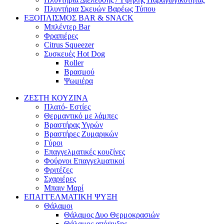
Πλυντήρια Σκευών Βαρέως Τύπου
ΕΞΟΠΛΙΣΜΟΣ BAR & SNACK
Μπλέντερ Bar
Φραπιέρες
Citrus Squeezer
Συσκευές Hot Dog
Roller
Βρασμού
Ψωμιέρα
ΖΕΣΤΗ ΚΟΥΖΙΝΑ
Πλατό- Εστίες
Θερμαντικό με λάμπες
Βραστήρας Υγρών
Βραστήρες Ζυμαρικών
Γύροι
Επαγγελματικές κουζίνες
Φούρνοι Επαγγελματικοί
Φριτέζες
Σχαριέρες
Μπαιν Μαρί
ΕΠΑΓΓΕΛΜΑΤΙΚΗ ΨΥΞΗ
Θάλαμοι
Θάλαμος Δυο Θερμοκρασιών
Θάλαμος απόψυξης