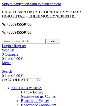
Skip to navigation
Skip to main content
ΕΠΑΓΓΕΛΜΑΤΙΚΟΣ ΕΞΟΠΛΙΣΜΟΣ ΥΨΗΛΗΣ
ΠΟΙΟΤΗΤΑΣ – ΕΠΙΣΗΜΟΣ ΣΥΝΕΡΓΑΤΗΣ
📞
+306945550406
📞
+306945550406
Search
Login / Register
Wishlist
0
Compare
0
items
0,00
€
Menu
Search
0
items
0,00
€
OΛΕΣ ΟΙ ΚΑΤΗΓΟΡΙΕΣ
ΖΕΣΤΗ ΚΟΥΖΙΝΑ
Πλατό- Εστίες
Θερμαντικό με λάμπες
Βραστήρας Υγρών
Βραστήρες Ζυμαρικών