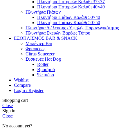
Πλυντήρια Ποτηριών Καλάθι 37×37
Πλυντήρια Ποτηριών Καλάθι 40×40
Πλυντήρια Πιάτων
Πλυντήρια Πιάτων Καλάθι 50×40
Πλυντήρια Πιάτων Καλάθι 50×50
Πλυντήρια Διέλευσης / Υψηλής Παραγωγικότητας
Πλυντήρια Σκευών Βαρέως Τύπου
ΕΞΟΠΛΙΣΜΟΣ BAR & SNACK
Μπλέντερ Bar
Φραπιέρες
Citrus Squeezer
Συσκευές Hot Dog
Roller
Βρασμού
Ψωμιέρα
Wishlist
Compare
Login / Register
Shopping cart
Close
Sign in
Close
No account yet?