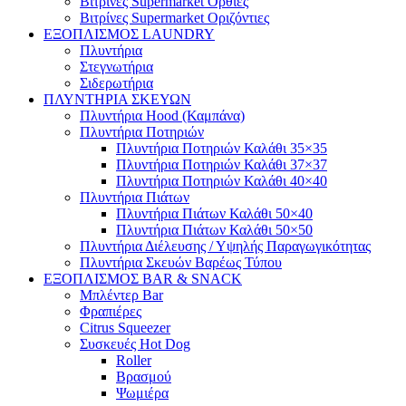
Βιτρίνες Supermarket Όρθιες
Βιτρίνες Supermarket Οριζόντιες
ΕΞΟΠΛΙΣΜΟΣ LAUNDRY
Πλυντήρια
Στεγνωτήρια
Σιδερωτήρια
ΠΛΥΝΤΗΡΙΑ ΣΚΕΥΩΝ
Πλυντήρια Hood (Καμπάνα)
Πλυντήρια Ποτηριών
Πλυντήρια Ποτηριών Καλάθι 35×35
Πλυντήρια Ποτηριών Καλάθι 37×37
Πλυντήρια Ποτηριών Καλάθι 40×40
Πλυντήρια Πιάτων
Πλυντήρια Πιάτων Καλάθι 50×40
Πλυντήρια Πιάτων Καλάθι 50×50
Πλυντήρια Διέλευσης / Υψηλής Παραγωγικότητας
Πλυντήρια Σκευών Βαρέως Τύπου
ΕΞΟΠΛΙΣΜΟΣ BAR & SNACK
Μπλέντερ Bar
Φραπιέρες
Citrus Squeezer
Συσκευές Hot Dog
Roller
Βρασμού
Ψωμιέρα