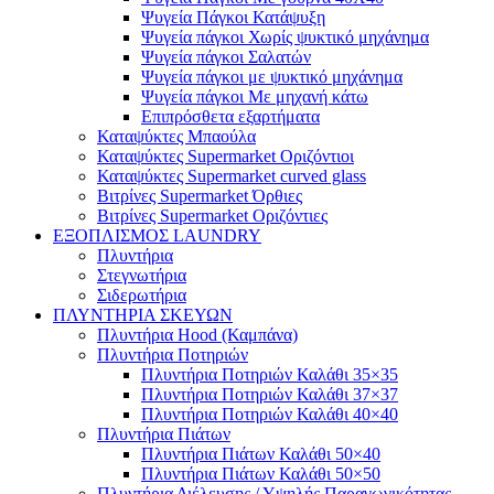
Ψυγεία Πάγκοι Κατάψυξη
Ψυγεία πάγκοι Χωρίς ψυκτικό μηχάνημα
Ψυγεία πάγκοι Σαλατών
Ψυγεία πάγκοι με ψυκτικό μηχάνημα
Ψυγεία πάγκοι Με μηχανή κάτω
Επιπρόσθετα εξαρτήματα
Καταψύκτες Μπαούλα
Καταψύκτες Supermarket Οριζόντιοι
Καταψύκτες Supermarket curved glass
Βιτρίνες Supermarket Όρθιες
Βιτρίνες Supermarket Οριζόντιες
ΕΞΟΠΛΙΣΜΟΣ LAUNDRY
Πλυντήρια
Στεγνωτήρια
Σιδερωτήρια
ΠΛΥΝΤΗΡΙΑ ΣΚΕΥΩΝ
Πλυντήρια Hood (Καμπάνα)
Πλυντήρια Ποτηριών
Πλυντήρια Ποτηριών Καλάθι 35×35
Πλυντήρια Ποτηριών Καλάθι 37×37
Πλυντήρια Ποτηριών Καλάθι 40×40
Πλυντήρια Πιάτων
Πλυντήρια Πιάτων Καλάθι 50×40
Πλυντήρια Πιάτων Καλάθι 50×50
Πλυντήρια Διέλευσης / Υψηλής Παραγωγικότητας