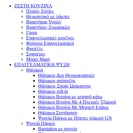
ΖΕΣΤΗ ΚΟΥΖΙΝΑ
Πλατό- Εστίες
Θερμαντικό με λάμπες
Βραστήρας Υγρών
Βραστήρες Ζυμαρικών
Γύροι
Επαγγελματικές κουζίνες
Φούρνοι Επαγγελματικοί
Φριτέζες
Σχαριέρες
Μπαιν Μαρί
ΕΠΑΓΓΕΛΜΑΤΙΚΗ ΨΥΞΗ
Θάλαμοι
Θάλαμος Δυο Θερμοκρασιών
Θάλαμος απόψυξης
Θάλαμος Ξηράς Ωρίμανσης
Θάλαμος roll-in
Θάλαμοι Βιτρίνα με μηχανή κάτω
Θάλαμοι Βιτρίνα Με 4 Πλευρές Τζαμιού
Θάλαμοι Βιτρίνα Με Μηχανή Επάνω
Θάλαμοι Συντήρηση
Ψυγεία Πάγκοι με Πόρτες τζαμιού GN
Ψυγεία Πάγκοι
Barstation με ψυγείο