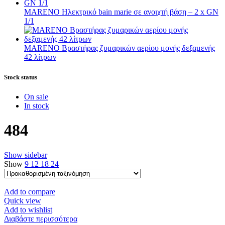
MARENO Ηλεκτρικό bain marie σε ανοιχτή βάση – 2 x GN
1/1
MARENO Βραστήρας ζυμαρικών αερίου μονής δεξαμενής
42 λίτρων
Stock status
On sale
In stock
484
Show sidebar
Show
9
12
18
24
Add to compare
Quick view
Add to wishlist
Διαβάστε περισσότερα