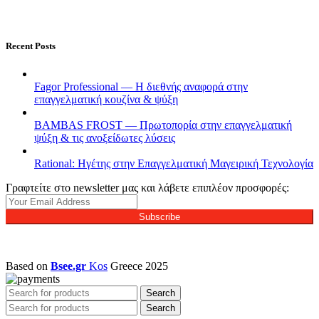
Recent Posts
Fagor Professional — Η διεθνής αναφορά στην
επαγγελματική κουζίνα & ψύξη
BAMBAS FROST — Πρωτοπορία στην επαγγελματική
ψύξη & τις ανοξείδωτες λύσεις
Rational: Ηγέτης στην Επαγγελματική Μαγειρική Τεχνολογία
Γραφτείτε στο newsletter μας και λάβετε επιπλέον προσφορές:
Subscribe
Based on
Bsee.gr
Kos
Greece
2025
Search
Search