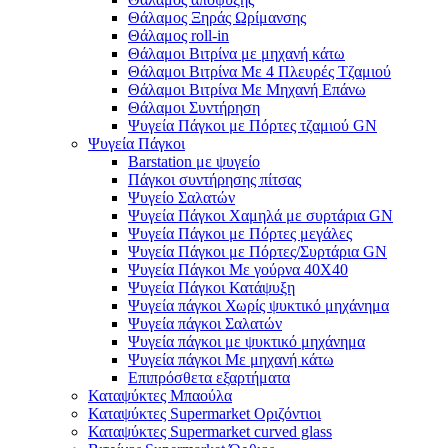
Θάλαμος Ξηράς Ωρίμανσης
Θάλαμος roll-in
Θάλαμοι Βιτρίνα με μηχανή κάτω
Θάλαμοι Βιτρίνα Με 4 Πλευρές Τζαμιού
Θάλαμοι Βιτρίνα Με Μηχανή Επάνω
Θάλαμοι Συντήρηση
Ψυγεία Πάγκοι με Πόρτες τζαμιού GN
Ψυγεία Πάγκοι
Barstation με ψυγείο
Πάγκοι συντήρησης πίτσας
Ψυγείο Σαλατών
Ψυγεία Πάγκοι Χαμηλά με συρτάρια GN
Ψυγεία Πάγκοι με Πόρτες μεγάλες
Ψυγεία Πάγκοι με Πόρτες/Συρτάρια GN
Ψυγεία Πάγκοι Με γούρνα 40Χ40
Ψυγεία Πάγκοι Κατάψυξη
Ψυγεία πάγκοι Χωρίς ψυκτικό μηχάνημα
Ψυγεία πάγκοι Σαλατών
Ψυγεία πάγκοι με ψυκτικό μηχάνημα
Ψυγεία πάγκοι Με μηχανή κάτω
Επιπρόσθετα εξαρτήματα
Καταψύκτες Μπαούλα
Καταψύκτες Supermarket Οριζόντιοι
Καταψύκτες Supermarket curved glass