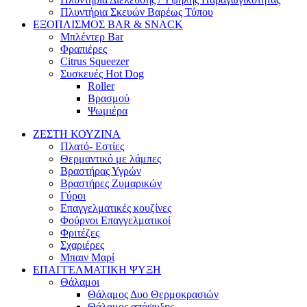
Πλυντήρια Σκευών Βαρέως Τύπου
ΕΞΟΠΛΙΣΜΟΣ BAR & SNACK
Μπλέντερ Bar
Φραπιέρες
Citrus Squeezer
Συσκευές Hot Dog
Roller
Βρασμού
Ψωμιέρα
ΖΕΣΤΗ ΚΟΥΖΙΝΑ
Πλατό- Εστίες
Θερμαντικό με λάμπες
Βραστήρας Υγρών
Βραστήρες Ζυμαρικών
Γύροι
Επαγγελματικές κουζίνες
Φούρνοι Επαγγελματικοί
Φριτέζες
Σχαριέρες
Μπαιν Μαρί
ΕΠΑΓΓΕΛΜΑΤΙΚΗ ΨΥΞΗ
Θάλαμοι
Θάλαμος Δυο Θερμοκρασιών
Θάλαμος απόψυξης