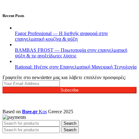
Recent Posts
Fagor Professional — Η διεθνής αναφορά στην
επαγγελματική κουζίνα & ψύξη
BAMBAS FROST — Πρωτοπορία στην επαγγελματική
ψύξη & τις ανοξείδωτες λύσεις
Rational: Ηγέτης στην Επαγγελματική Μαγειρική Τεχνολογία
Γραφτείτε στο newsletter μας και λάβετε επιπλέον προσφορές:
Subscribe
Based on
Bsee.gr
Kos
Greece
2025
Search
Search