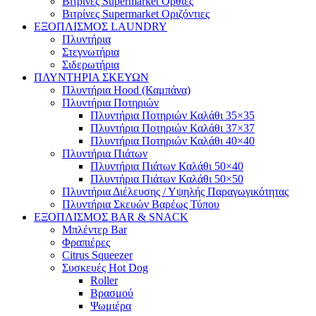
Βιτρίνες Supermarket Όρθιες
Βιτρίνες Supermarket Οριζόντιες
ΕΞΟΠΛΙΣΜΟΣ LAUNDRY
Πλυντήρια
Στεγνωτήρια
Σιδερωτήρια
ΠΛΥΝΤΗΡΙΑ ΣΚΕΥΩΝ
Πλυντήρια Hood (Καμπάνα)
Πλυντήρια Ποτηριών
Πλυντήρια Ποτηριών Καλάθι 35×35
Πλυντήρια Ποτηριών Καλάθι 37×37
Πλυντήρια Ποτηριών Καλάθι 40×40
Πλυντήρια Πιάτων
Πλυντήρια Πιάτων Καλάθι 50×40
Πλυντήρια Πιάτων Καλάθι 50×50
Πλυντήρια Διέλευσης / Υψηλής Παραγωγικότητας
Πλυντήρια Σκευών Βαρέως Τύπου
ΕΞΟΠΛΙΣΜΟΣ BAR & SNACK
Μπλέντερ Bar
Φραπιέρες
Citrus Squeezer
Συσκευές Hot Dog
Roller
Βρασμού
Ψωμιέρα