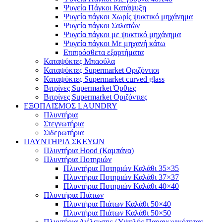
Ψυγεία Πάγκοι Κατάψυξη
Ψυγεία πάγκοι Χωρίς ψυκτικό μηχάνημα
Ψυγεία πάγκοι Σαλατών
Ψυγεία πάγκοι με ψυκτικό μηχάνημα
Ψυγεία πάγκοι Με μηχανή κάτω
Επιπρόσθετα εξαρτήματα
Καταψύκτες Μπαούλα
Καταψύκτες Supermarket Οριζόντιοι
Καταψύκτες Supermarket curved glass
Βιτρίνες Supermarket Όρθιες
Βιτρίνες Supermarket Οριζόντιες
ΕΞΟΠΛΙΣΜΟΣ LAUNDRY
Πλυντήρια
Στεγνωτήρια
Σιδερωτήρια
ΠΛΥΝΤΗΡΙΑ ΣΚΕΥΩΝ
Πλυντήρια Hood (Καμπάνα)
Πλυντήρια Ποτηριών
Πλυντήρια Ποτηριών Καλάθι 35×35
Πλυντήρια Ποτηριών Καλάθι 37×37
Πλυντήρια Ποτηριών Καλάθι 40×40
Πλυντήρια Πιάτων
Πλυντήρια Πιάτων Καλάθι 50×40
Πλυντήρια Πιάτων Καλάθι 50×50
Πλυντήρια Διέλευσης / Υψηλής Παραγωγικότητας