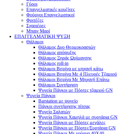
Γύροι
Επαγγελματικές κουζίνες
Φούρνοι Επαγγελματικοί
Φριτέζες
Σχαριέρες
Μπαιν Μαρί
ΕΠΑΓΓΕΛΜΑΤΙΚΗ ΨΥΞΗ
Θάλαμοι
Θάλαμος Δυο Θερμοκρασιών
Θάλαμος απόψυξης
Θάλαμος Ξηράς Ωρίμανσης
Θάλαμος roll-in
Θάλαμοι Βιτρίνα με μηχανή κάτω
Θάλαμοι Βιτρίνα Με 4 Πλευρές Τζαμιού
Θάλαμοι Βιτρίνα Με Μηχανή Επάνω
Θάλαμοι Συντήρηση
Ψυγεία Πάγκοι με Πόρτες τζαμιού GN
Ψυγεία Πάγκοι
Barstation με ψυγείο
Πάγκοι συντήρησης πίτσας
Ψυγείο Σαλατών
Ψυγεία Πάγκοι Χαμηλά με συρτάρια GN
Ψυγεία Πάγκοι με Πόρτες μεγάλες
Ψυγεία Πάγκοι με Πόρτες/Συρτάρια GN
Ψυγεία Πάγκοι Με γούρνα 40Χ40