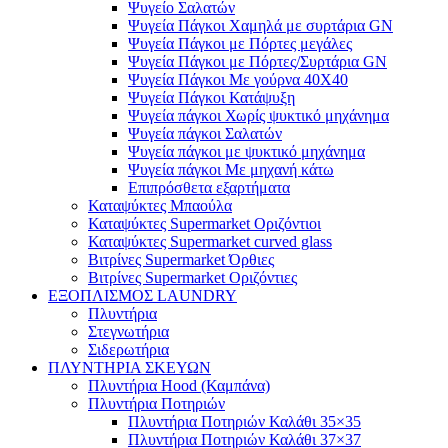
Ψυγείο Σαλατών
Ψυγεία Πάγκοι Χαμηλά με συρτάρια GN
Ψυγεία Πάγκοι με Πόρτες μεγάλες
Ψυγεία Πάγκοι με Πόρτες/Συρτάρια GN
Ψυγεία Πάγκοι Με γούρνα 40Χ40
Ψυγεία Πάγκοι Κατάψυξη
Ψυγεία πάγκοι Χωρίς ψυκτικό μηχάνημα
Ψυγεία πάγκοι Σαλατών
Ψυγεία πάγκοι με ψυκτικό μηχάνημα
Ψυγεία πάγκοι Με μηχανή κάτω
Επιπρόσθετα εξαρτήματα
Καταψύκτες Μπαούλα
Καταψύκτες Supermarket Οριζόντιοι
Καταψύκτες Supermarket curved glass
Βιτρίνες Supermarket Όρθιες
Βιτρίνες Supermarket Οριζόντιες
ΕΞΟΠΛΙΣΜΟΣ LAUNDRY
Πλυντήρια
Στεγνωτήρια
Σιδερωτήρια
ΠΛΥΝΤΗΡΙΑ ΣΚΕΥΩΝ
Πλυντήρια Hood (Καμπάνα)
Πλυντήρια Ποτηριών
Πλυντήρια Ποτηριών Καλάθι 35×35
Πλυντήρια Ποτηριών Καλάθι 37×37