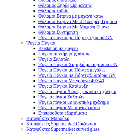
Θάλαμος Ξηράς Ωρίμανσης
Θάλαμος roll-in
Θάλαμοι Βιτρίνα με μηχανή κάτω
Θάλαμοι Βιτρίνα Με 4 Πλευρές Τζαμιού
Θάλαμοι Βιτρίνα Με Μηχανή Επάνω
Θάλαμοι Συντήρηση
Ψυγεία Πάγκοι με Πόρτες τζαμιού GN
Ψυγεία Πάγκοι
Barstation με ψυγείο
Πάγκοι συντήρησης πίτσας
Ψυγείο Σαλατών
Ψυγεία Πάγκοι Χαμηλά με συρτάρια GN
Ψυγεία Πάγκοι με Πόρτες μεγάλες
Ψυγεία Πάγκοι με Πόρτες/Συρτάρια GN
Ψυγεία Πάγκοι Με γούρνα 40Χ40
Ψυγεία Πάγκοι Κατάψυξη
Ψυγεία πάγκοι Χωρίς ψυκτικό μηχάνημα
Ψυγεία πάγκοι Σαλατών
Ψυγεία πάγκοι με ψυκτικό μηχάνημα
Ψυγεία πάγκοι Με μηχανή κάτω
Επιπρόσθετα εξαρτήματα
Καταψύκτες Μπαούλα
Καταψύκτες Supermarket Οριζόντιοι
Καταψύκτες Supermarket curved glass