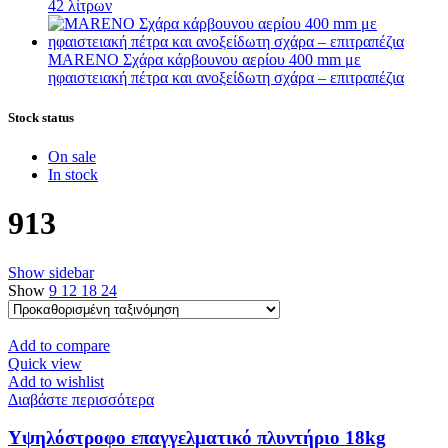
42 λίτρων
MARENO Σχάρα κάρβουνου αερίου 400 mm με
ηφαιστειακή πέτρα και ανοξείδωτη σχάρα – επιτραπέζια
Stock status
On sale
In stock
913
Show sidebar
Show
9
12
18
24
Add to compare
Quick view
Add to wishlist
Διαβάστε περισσότερα
Υψηλόστροφο επαγγελματικό πλυντήριο 18kg