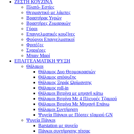
ΖΕΣΤΗ ΚΟΥΖΙΝΑ
Πλατό- Εστίες
Θερμαντικό με λάμπες
Βραστήρας Υγρών
Βραστήρες Ζυμαρικών
Γύροι
Επαγγελματικές κουζίνες
Φούρνοι Επαγγελματικοί
Φριτέζες
Σχαριέρες
Μπαιν Μαρί
ΕΠΑΓΓΕΛΜΑΤΙΚΗ ΨΥΞΗ
Θάλαμοι
Θάλαμος Δυο Θερμοκρασιών
Θάλαμος απόψυξης
Θάλαμος Ξηράς Ωρίμανσης
Θάλαμος roll-in
Θάλαμοι Βιτρίνα με μηχανή κάτω
Θάλαμοι Βιτρίνα Με 4 Πλευρές Τζαμιού
Θάλαμοι Βιτρίνα Με Μηχανή Επάνω
Θάλαμοι Συντήρηση
Ψυγεία Πάγκοι με Πόρτες τζαμιού GN
Ψυγεία Πάγκοι
Barstation με ψυγείο
Πάγκοι συντήρησης πίτσας