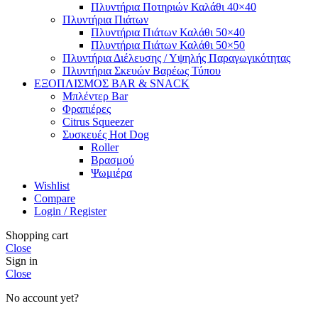
Πλυντήρια Ποτηριών Καλάθι 40×40
Πλυντήρια Πιάτων
Πλυντήρια Πιάτων Καλάθι 50×40
Πλυντήρια Πιάτων Καλάθι 50×50
Πλυντήρια Διέλευσης / Υψηλής Παραγωγικότητας
Πλυντήρια Σκευών Βαρέως Τύπου
ΕΞΟΠΛΙΣΜΟΣ BAR & SNACK
Μπλέντερ Bar
Φραπιέρες
Citrus Squeezer
Συσκευές Hot Dog
Roller
Βρασμού
Ψωμιέρα
Wishlist
Compare
Login / Register
Shopping cart
Close
Sign in
Close
No account yet?