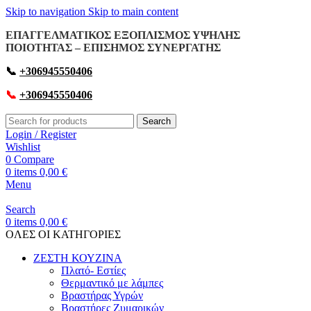
Skip to navigation
Skip to main content
ΕΠΑΓΓΕΛΜΑΤΙΚΟΣ ΕΞΟΠΛΙΣΜΟΣ ΥΨΗΛΗΣ
ΠΟΙΟΤΗΤΑΣ – ΕΠΙΣΗΜΟΣ ΣΥΝΕΡΓΑΤΗΣ
📞
+306945550406
📞
+306945550406
Search
Login / Register
Wishlist
0
Compare
0
items
0,00
€
Menu
Search
0
items
0,00
€
OΛΕΣ ΟΙ ΚΑΤΗΓΟΡΙΕΣ
ΖΕΣΤΗ ΚΟΥΖΙΝΑ
Πλατό- Εστίες
Θερμαντικό με λάμπες
Βραστήρας Υγρών
Βραστήρες Ζυμαρικών