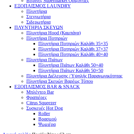
Βιτρίνες Supermarket Οριζόντιες
ΕΞΟΠΛΙΣΜΟΣ LAUNDRY
Πλυντήρια
Στεγνωτήρια
Σιδερωτήρια
ΠΛΥΝΤΗΡΙΑ ΣΚΕΥΩΝ
Πλυντήρια Hood (Καμπάνα)
Πλυντήρια Ποτηριών
Πλυντήρια Ποτηριών Καλάθι 35×35
Πλυντήρια Ποτηριών Καλάθι 37×37
Πλυντήρια Ποτηριών Καλάθι 40×40
Πλυντήρια Πιάτων
Πλυντήρια Πιάτων Καλάθι 50×40
Πλυντήρια Πιάτων Καλάθι 50×50
Πλυντήρια Διέλευσης / Υψηλής Παραγωγικότητας
Πλυντήρια Σκευών Βαρέως Τύπου
ΕΞΟΠΛΙΣΜΟΣ BAR & SNACK
Μπλέντερ Bar
Φραπιέρες
Citrus Squeezer
Συσκευές Hot Dog
Roller
Βρασμού
Ψωμιέρα