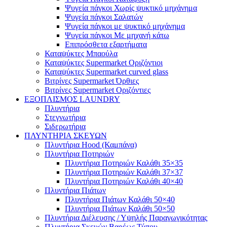
Ψυγεία πάγκοι Χωρίς ψυκτικό μηχάνημα
Ψυγεία πάγκοι Σαλατών
Ψυγεία πάγκοι με ψυκτικό μηχάνημα
Ψυγεία πάγκοι Με μηχανή κάτω
Επιπρόσθετα εξαρτήματα
Καταψύκτες Μπαούλα
Καταψύκτες Supermarket Οριζόντιοι
Καταψύκτες Supermarket curved glass
Βιτρίνες Supermarket Όρθιες
Βιτρίνες Supermarket Οριζόντιες
ΕΞΟΠΛΙΣΜΟΣ LAUNDRY
Πλυντήρια
Στεγνωτήρια
Σιδερωτήρια
ΠΛΥΝΤΗΡΙΑ ΣΚΕΥΩΝ
Πλυντήρια Hood (Καμπάνα)
Πλυντήρια Ποτηριών
Πλυντήρια Ποτηριών Καλάθι 35×35
Πλυντήρια Ποτηριών Καλάθι 37×37
Πλυντήρια Ποτηριών Καλάθι 40×40
Πλυντήρια Πιάτων
Πλυντήρια Πιάτων Καλάθι 50×40
Πλυντήρια Πιάτων Καλάθι 50×50
Πλυντήρια Διέλευσης / Υψηλής Παραγωγικότητας
Πλυντήρια Σκευών Βαρέως Τύπου