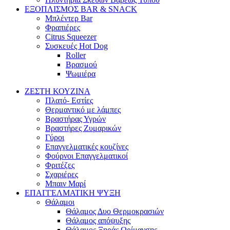
ΕΞΟΠΛΙΣΜΟΣ BAR & SNACK
Μπλέντερ Bar
Φραπιέρες
Citrus Squeezer
Συσκευές Hot Dog
Roller
Βρασμού
Ψωμιέρα
ΖΕΣΤΗ ΚΟΥΖΙΝΑ
Πλατό- Εστίες
Θερμαντικό με λάμπες
Βραστήρας Υγρών
Βραστήρες Ζυμαρικών
Γύροι
Επαγγελματικές κουζίνες
Φούρνοι Επαγγελματικοί
Φριτέζες
Σχαριέρες
Μπαιν Μαρί
ΕΠΑΓΓΕΛΜΑΤΙΚΗ ΨΥΞΗ
Θάλαμοι
Θάλαμος Δυο Θερμοκρασιών
Θάλαμος απόψυξης
Θάλαμος Ξηράς Ωρίμανσης