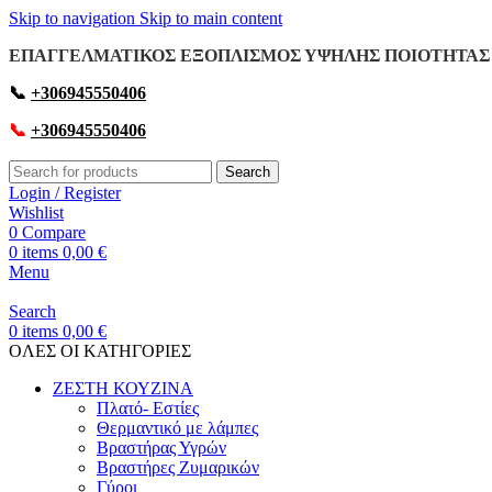
Skip to navigation
Skip to main content
ΕΠΑΓΓΕΛΜΑΤΙΚΟΣ ΕΞΟΠΛΙΣΜΟΣ ΥΨΗΛΗΣ ΠΟΙΟΤΗΤΑΣ 
📞
+306945550406
📞
+306945550406
Search
Login / Register
Wishlist
0
Compare
0
items
0,00
€
Menu
Search
0
items
0,00
€
OΛΕΣ ΟΙ ΚΑΤΗΓΟΡΙΕΣ
ΖΕΣΤΗ ΚΟΥΖΙΝΑ
Πλατό- Εστίες
Θερμαντικό με λάμπες
Βραστήρας Υγρών
Βραστήρες Ζυμαρικών
Γύροι