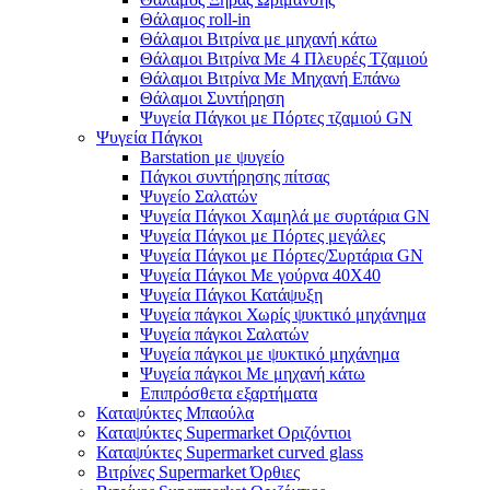
Θάλαμος roll-in
Θάλαμοι Βιτρίνα με μηχανή κάτω
Θάλαμοι Βιτρίνα Με 4 Πλευρές Τζαμιού
Θάλαμοι Βιτρίνα Με Μηχανή Επάνω
Θάλαμοι Συντήρηση
Ψυγεία Πάγκοι με Πόρτες τζαμιού GN
Ψυγεία Πάγκοι
Barstation με ψυγείο
Πάγκοι συντήρησης πίτσας
Ψυγείο Σαλατών
Ψυγεία Πάγκοι Χαμηλά με συρτάρια GN
Ψυγεία Πάγκοι με Πόρτες μεγάλες
Ψυγεία Πάγκοι με Πόρτες/Συρτάρια GN
Ψυγεία Πάγκοι Με γούρνα 40Χ40
Ψυγεία Πάγκοι Κατάψυξη
Ψυγεία πάγκοι Χωρίς ψυκτικό μηχάνημα
Ψυγεία πάγκοι Σαλατών
Ψυγεία πάγκοι με ψυκτικό μηχάνημα
Ψυγεία πάγκοι Με μηχανή κάτω
Επιπρόσθετα εξαρτήματα
Καταψύκτες Μπαούλα
Καταψύκτες Supermarket Οριζόντιοι
Καταψύκτες Supermarket curved glass
Βιτρίνες Supermarket Όρθιες