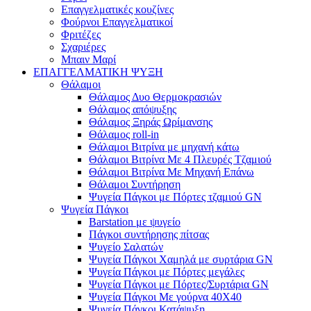
Επαγγελματικές κουζίνες
Φούρνοι Επαγγελματικοί
Φριτέζες
Σχαριέρες
Μπαιν Μαρί
ΕΠΑΓΓΕΛΜΑΤΙΚΗ ΨΥΞΗ
Θάλαμοι
Θάλαμος Δυο Θερμοκρασιών
Θάλαμος απόψυξης
Θάλαμος Ξηράς Ωρίμανσης
Θάλαμος roll-in
Θάλαμοι Βιτρίνα με μηχανή κάτω
Θάλαμοι Βιτρίνα Με 4 Πλευρές Τζαμιού
Θάλαμοι Βιτρίνα Με Μηχανή Επάνω
Θάλαμοι Συντήρηση
Ψυγεία Πάγκοι με Πόρτες τζαμιού GN
Ψυγεία Πάγκοι
Barstation με ψυγείο
Πάγκοι συντήρησης πίτσας
Ψυγείο Σαλατών
Ψυγεία Πάγκοι Χαμηλά με συρτάρια GN
Ψυγεία Πάγκοι με Πόρτες μεγάλες
Ψυγεία Πάγκοι με Πόρτες/Συρτάρια GN
Ψυγεία Πάγκοι Με γούρνα 40Χ40
Ψυγεία Πάγκοι Κατάψυξη