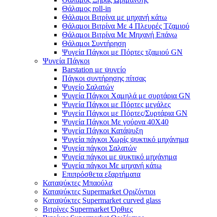
Θάλαμος roll-in
Θάλαμοι Βιτρίνα με μηχανή κάτω
Θάλαμοι Βιτρίνα Με 4 Πλευρές Τζαμιού
Θάλαμοι Βιτρίνα Με Μηχανή Επάνω
Θάλαμοι Συντήρηση
Ψυγεία Πάγκοι με Πόρτες τζαμιού GN
Ψυγεία Πάγκοι
Barstation με ψυγείο
Πάγκοι συντήρησης πίτσας
Ψυγείο Σαλατών
Ψυγεία Πάγκοι Χαμηλά με συρτάρια GN
Ψυγεία Πάγκοι με Πόρτες μεγάλες
Ψυγεία Πάγκοι με Πόρτες/Συρτάρια GN
Ψυγεία Πάγκοι Με γούρνα 40Χ40
Ψυγεία Πάγκοι Κατάψυξη
Ψυγεία πάγκοι Χωρίς ψυκτικό μηχάνημα
Ψυγεία πάγκοι Σαλατών
Ψυγεία πάγκοι με ψυκτικό μηχάνημα
Ψυγεία πάγκοι Με μηχανή κάτω
Επιπρόσθετα εξαρτήματα
Καταψύκτες Μπαούλα
Καταψύκτες Supermarket Οριζόντιοι
Καταψύκτες Supermarket curved glass
Βιτρίνες Supermarket Όρθιες