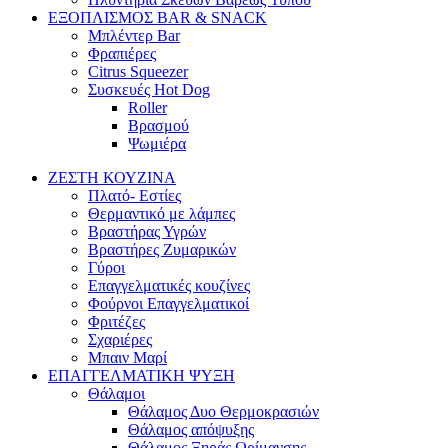
ΕΞΟΠΛΙΣΜΟΣ BAR & SNACK
Μπλέντερ Bar
Φραπιέρες
Citrus Squeezer
Συσκευές Hot Dog
Roller
Βρασμού
Ψωμιέρα
ΖΕΣΤΗ ΚΟΥΖΙΝΑ
Πλατό- Εστίες
Θερμαντικό με λάμπες
Βραστήρας Υγρών
Βραστήρες Ζυμαρικών
Γύροι
Επαγγελματικές κουζίνες
Φούρνοι Επαγγελματικοί
Φριτέζες
Σχαριέρες
Μπαιν Μαρί
ΕΠΑΓΓΕΛΜΑΤΙΚΗ ΨΥΞΗ
Θάλαμοι
Θάλαμος Δυο Θερμοκρασιών
Θάλαμος απόψυξης
Θάλαμος Ξηράς Ωρίμανσης