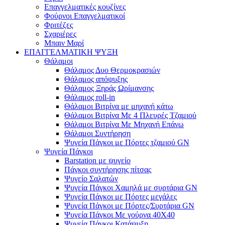
Επαγγελματικές κουζίνες
Φούρνοι Επαγγελματικοί
Φριτέζες
Σχαριέρες
Μπαιν Μαρί
ΕΠΑΓΓΕΛΜΑΤΙΚΗ ΨΥΞΗ
Θάλαμοι
Θάλαμος Δυο Θερμοκρασιών
Θάλαμος απόψυξης
Θάλαμος Ξηράς Ωρίμανσης
Θάλαμος roll-in
Θάλαμοι Βιτρίνα με μηχανή κάτω
Θάλαμοι Βιτρίνα Με 4 Πλευρές Τζαμιού
Θάλαμοι Βιτρίνα Με Μηχανή Επάνω
Θάλαμοι Συντήρηση
Ψυγεία Πάγκοι με Πόρτες τζαμιού GN
Ψυγεία Πάγκοι
Barstation με ψυγείο
Πάγκοι συντήρησης πίτσας
Ψυγείο Σαλατών
Ψυγεία Πάγκοι Χαμηλά με συρτάρια GN
Ψυγεία Πάγκοι με Πόρτες μεγάλες
Ψυγεία Πάγκοι με Πόρτες/Συρτάρια GN
Ψυγεία Πάγκοι Με γούρνα 40Χ40
Ψυγεία Πάγκοι Κατάψυξη