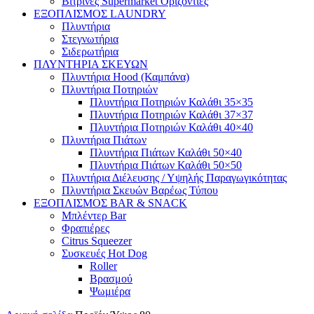
Βιτρίνες Supermarket Οριζόντιες
ΕΞΟΠΛΙΣΜΟΣ LAUNDRY
Πλυντήρια
Στεγνωτήρια
Σιδερωτήρια
ΠΛΥΝΤΗΡΙΑ ΣΚΕΥΩΝ
Πλυντήρια Hood (Καμπάνα)
Πλυντήρια Ποτηριών
Πλυντήρια Ποτηριών Καλάθι 35×35
Πλυντήρια Ποτηριών Καλάθι 37×37
Πλυντήρια Ποτηριών Καλάθι 40×40
Πλυντήρια Πιάτων
Πλυντήρια Πιάτων Καλάθι 50×40
Πλυντήρια Πιάτων Καλάθι 50×50
Πλυντήρια Διέλευσης / Υψηλής Παραγωγικότητας
Πλυντήρια Σκευών Βαρέως Τύπου
ΕΞΟΠΛΙΣΜΟΣ BAR & SNACK
Μπλέντερ Bar
Φραπιέρες
Citrus Squeezer
Συσκευές Hot Dog
Roller
Βρασμού
Ψωμιέρα