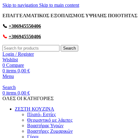
Skip to navigation
Skip to main content
ΕΠΑΓΓΕΛΜΑΤΙΚΟΣ ΕΞΟΠΛΙΣΜΟΣ ΥΨΗΛΗΣ ΠΟΙΟΤΗΤΑΣ 
📞
+306945550406
📞
+306945550406
Search
Login / Register
Wishlist
0
Compare
0
items
0,00
€
Menu
Search
0
items
0,00
€
OΛΕΣ ΟΙ ΚΑΤΗΓΟΡΙΕΣ
ΖΕΣΤΗ ΚΟΥΖΙΝΑ
Πλατό- Εστίες
Θερμαντικό με λάμπες
Βραστήρας Υγρών
Βραστήρες Ζυμαρικών
Γύροι