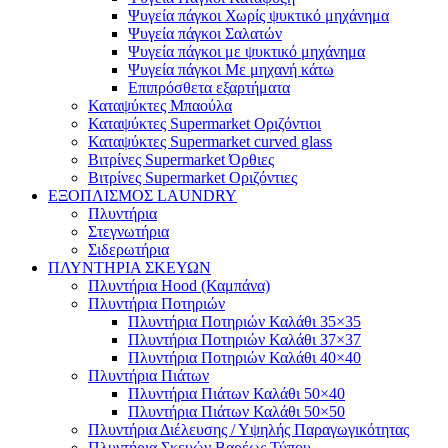
Ψυγεία πάγκοι Χωρίς ψυκτικό μηχάνημα
Ψυγεία πάγκοι Σαλατών
Ψυγεία πάγκοι με ψυκτικό μηχάνημα
Ψυγεία πάγκοι Με μηχανή κάτω
Επιπρόσθετα εξαρτήματα
Καταψύκτες Μπαούλα
Καταψύκτες Supermarket Οριζόντιοι
Καταψύκτες Supermarket curved glass
Βιτρίνες Supermarket Όρθιες
Βιτρίνες Supermarket Οριζόντιες
ΕΞΟΠΛΙΣΜΟΣ LAUNDRY
Πλυντήρια
Στεγνωτήρια
Σιδερωτήρια
ΠΛΥΝΤΗΡΙΑ ΣΚΕΥΩΝ
Πλυντήρια Hood (Καμπάνα)
Πλυντήρια Ποτηριών
Πλυντήρια Ποτηριών Καλάθι 35×35
Πλυντήρια Ποτηριών Καλάθι 37×37
Πλυντήρια Ποτηριών Καλάθι 40×40
Πλυντήρια Πιάτων
Πλυντήρια Πιάτων Καλάθι 50×40
Πλυντήρια Πιάτων Καλάθι 50×50
Πλυντήρια Διέλευσης / Υψηλής Παραγωγικότητας
Πλυντήρια Σκευών Βαρέως Τύπου