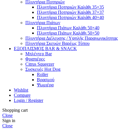
Πλυντήρια Ποτηριών
Πλυντήρια Ποτηριών Καλάθι 35×35
Πλυντήρια Ποτηριών Καλάθι 37×37
Πλυντήρια Ποτηριών Καλάθι 40×40
Πλυντήρια Πιάτων
Πλυντήρια Πιάτων Καλάθι 50×40
Πλυντήρια Πιάτων Καλάθι 50×50
Πλυντήρια Διέλευσης / Υψηλής Παραγωγικότητας
Πλυντήρια Σκευών Βαρέως Τύπου
ΕΞΟΠΛΙΣΜΟΣ BAR & SNACK
Μπλέντερ Bar
Φραπιέρες
Citrus Squeezer
Συσκευές Hot Dog
Roller
Βρασμού
Ψωμιέρα
Wishlist
Compare
Login / Register
Shopping cart
Close
Sign in
Close