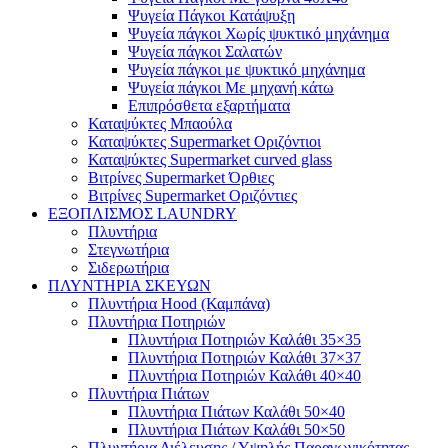
Ψυγεία Πάγκοι Κατάψυξη
Ψυγεία πάγκοι Χωρίς ψυκτικό μηχάνημα
Ψυγεία πάγκοι Σαλατών
Ψυγεία πάγκοι με ψυκτικό μηχάνημα
Ψυγεία πάγκοι Με μηχανή κάτω
Επιπρόσθετα εξαρτήματα
Καταψύκτες Μπαούλα
Καταψύκτες Supermarket Οριζόντιοι
Καταψύκτες Supermarket curved glass
Βιτρίνες Supermarket Όρθιες
Βιτρίνες Supermarket Οριζόντιες
ΕΞΟΠΛΙΣΜΟΣ LAUNDRY
Πλυντήρια
Στεγνωτήρια
Σιδερωτήρια
ΠΛΥΝΤΗΡΙΑ ΣΚΕΥΩΝ
Πλυντήρια Hood (Καμπάνα)
Πλυντήρια Ποτηριών
Πλυντήρια Ποτηριών Καλάθι 35×35
Πλυντήρια Ποτηριών Καλάθι 37×37
Πλυντήρια Ποτηριών Καλάθι 40×40
Πλυντήρια Πιάτων
Πλυντήρια Πιάτων Καλάθι 50×40
Πλυντήρια Πιάτων Καλάθι 50×50
Πλυντήρια Διέλευσης / Υψηλής Παραγωγικότητας