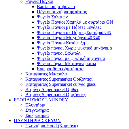
Ψυγεία Πάγκοι
Barstation με ψυγείο
Πάγκοι συντήρησης πίτσας
Ψυγείο Σαλατών
Ψυγεία Πάγκοι Χαμηλά με συρτάρια GN
Ψυγεία Πάγκοι με Πόρτες μεγάλες
Ψυγεία Πάγκοι με Πόρτες/Συρτάρια GN
Ψυγεία Πάγκοι Με γούρνα 40Χ40
Ψυγεία Πάγκοι Κατάψυξη
Ψυγεία πάγκοι Χωρίς ψυκτικό μηχάνημα
Ψυγεία πάγκοι Σαλατών
Ψυγεία πάγκοι με ψυκτικό μηχάνημα
Ψυγεία πάγκοι Με μηχανή κάτω
Επιπρόσθετα εξαρτήματα
Καταψύκτες Μπαούλα
Καταψύκτες Supermarket Οριζόντιοι
Καταψύκτες Supermarket curved glass
Βιτρίνες Supermarket Όρθιες
Βιτρίνες Supermarket Οριζόντιες
ΕΞΟΠΛΙΣΜΟΣ LAUNDRY
Πλυντήρια
Στεγνωτήρια
Σιδερωτήρια
ΠΛΥΝΤΗΡΙΑ ΣΚΕΥΩΝ
Πλυντήρια Hood (Καμπάνα)