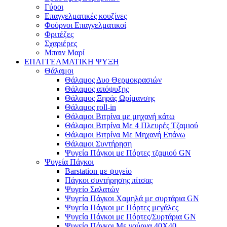
Γύροι
Επαγγελματικές κουζίνες
Φούρνοι Επαγγελματικοί
Φριτέζες
Σχαριέρες
Μπαιν Μαρί
ΕΠΑΓΓΕΛΜΑΤΙΚΗ ΨΥΞΗ
Θάλαμοι
Θάλαμος Δυο Θερμοκρασιών
Θάλαμος απόψυξης
Θάλαμος Ξηράς Ωρίμανσης
Θάλαμος roll-in
Θάλαμοι Βιτρίνα με μηχανή κάτω
Θάλαμοι Βιτρίνα Με 4 Πλευρές Τζαμιού
Θάλαμοι Βιτρίνα Με Μηχανή Επάνω
Θάλαμοι Συντήρηση
Ψυγεία Πάγκοι με Πόρτες τζαμιού GN
Ψυγεία Πάγκοι
Barstation με ψυγείο
Πάγκοι συντήρησης πίτσας
Ψυγείο Σαλατών
Ψυγεία Πάγκοι Χαμηλά με συρτάρια GN
Ψυγεία Πάγκοι με Πόρτες μεγάλες
Ψυγεία Πάγκοι με Πόρτες/Συρτάρια GN
Ψυγεία Πάγκοι Με γούρνα 40Χ40