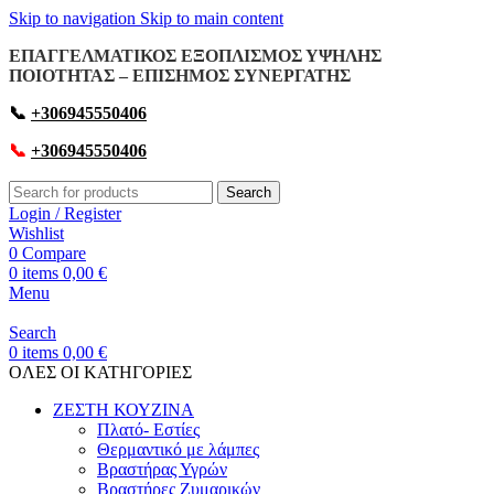
Skip to navigation
Skip to main content
ΕΠΑΓΓΕΛΜΑΤΙΚΟΣ ΕΞΟΠΛΙΣΜΟΣ ΥΨΗΛΗΣ
ΠΟΙΟΤΗΤΑΣ – ΕΠΙΣΗΜΟΣ ΣΥΝΕΡΓΑΤΗΣ
📞
+306945550406
📞
+306945550406
Search
Login / Register
Wishlist
0
Compare
0
items
0,00
€
Menu
Search
0
items
0,00
€
OΛΕΣ ΟΙ ΚΑΤΗΓΟΡΙΕΣ
ΖΕΣΤΗ ΚΟΥΖΙΝΑ
Πλατό- Εστίες
Θερμαντικό με λάμπες
Βραστήρας Υγρών
Βραστήρες Ζυμαρικών