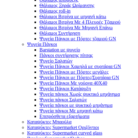
Θάλαμος Ξηράς Ωρίμανσης
Θάλαμος roll-in
Θάλαμοι Βιτρίνα με μηχανή κάτω
Θάλαμοι Βιτρίνα Με 4 Πλευρές Τζαμιού
Θάλαμοι Βιτρίνα Με Μηχανή Επάνω
Θάλαμοι Συντήρηση
Ψυγεία Πάγκοι με Πόρτες τζαμιού GN
Ψυγεία Πάγκοι
Barstation με ψυγείο
Πάγκοι συντήρησης πίτσας
Ψυγείο Σαλατών
Ψυγεία Πάγκοι Χαμηλά με συρτάρια GN
Ψυγεία Πάγκοι με Πόρτες μεγάλες
Ψυγεία Πάγκοι με Πόρτες/Συρτάρια GN
Ψυγεία Πάγκοι Με γούρνα 40Χ40
Ψυγεία Πάγκοι Κατάψυξη
Ψυγεία πάγκοι Χωρίς ψυκτικό μηχάνημα
Ψυγεία πάγκοι Σαλατών
Ψυγεία πάγκοι με ψυκτικό μηχάνημα
Ψυγεία πάγκοι Με μηχανή κάτω
Επιπρόσθετα εξαρτήματα
Καταψύκτες Μπαούλα
Καταψύκτες Supermarket Οριζόντιοι
Καταψύκτες Supermarket curved glass