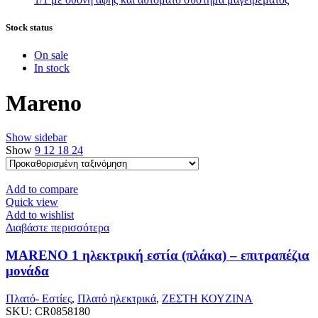
Stock status
On sale
In stock
Mareno
Show sidebar
Show
9
12
18
24
Add to compare
Quick view
Add to wishlist
Διαβάστε περισσότερα
MARENO 1 ηλεκτρική εστία (πλάκα) – επιτραπέζια
μονάδα
Πλατό- Εστίες
,
Πλατό ηλεκτρικά
,
ΖΕΣΤΗ ΚΟΥΖΙΝΑ
SKU:
CR0858180