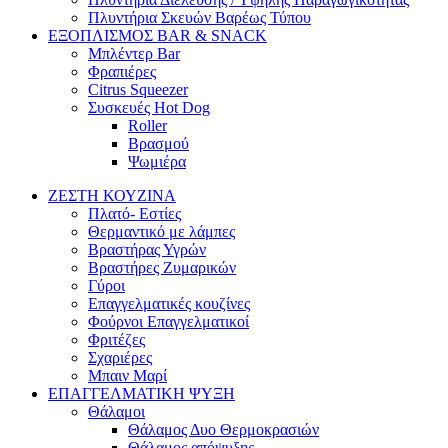
Πλυντήρια Σκευών Βαρέως Τύπου
ΕΞΟΠΛΙΣΜΟΣ BAR & SNACK
Μπλέντερ Bar
Φραπιέρες
Citrus Squeezer
Συσκευές Hot Dog
Roller
Βρασμού
Ψωμιέρα
ΖΕΣΤΗ ΚΟΥΖΙΝΑ
Πλατό- Εστίες
Θερμαντικό με λάμπες
Βραστήρας Υγρών
Βραστήρες Ζυμαρικών
Γύροι
Επαγγελματικές κουζίνες
Φούρνοι Επαγγελματικοί
Φριτέζες
Σχαριέρες
Μπαιν Μαρί
ΕΠΑΓΓΕΛΜΑΤΙΚΗ ΨΥΞΗ
Θάλαμοι
Θάλαμος Δυο Θερμοκρασιών
Θάλαμος απόψυξης