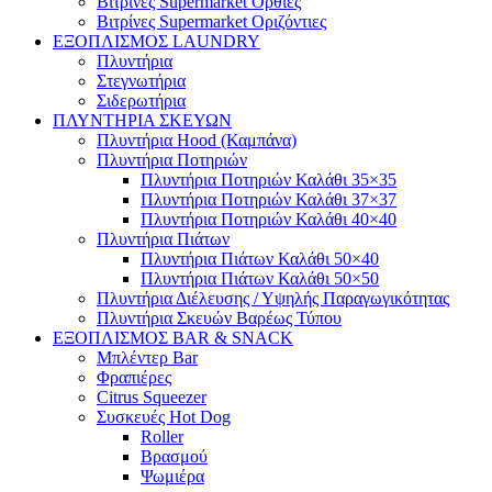
Βιτρίνες Supermarket Όρθιες
Βιτρίνες Supermarket Οριζόντιες
ΕΞΟΠΛΙΣΜΟΣ LAUNDRY
Πλυντήρια
Στεγνωτήρια
Σιδερωτήρια
ΠΛΥΝΤΗΡΙΑ ΣΚΕΥΩΝ
Πλυντήρια Hood (Καμπάνα)
Πλυντήρια Ποτηριών
Πλυντήρια Ποτηριών Καλάθι 35×35
Πλυντήρια Ποτηριών Καλάθι 37×37
Πλυντήρια Ποτηριών Καλάθι 40×40
Πλυντήρια Πιάτων
Πλυντήρια Πιάτων Καλάθι 50×40
Πλυντήρια Πιάτων Καλάθι 50×50
Πλυντήρια Διέλευσης / Υψηλής Παραγωγικότητας
Πλυντήρια Σκευών Βαρέως Τύπου
ΕΞΟΠΛΙΣΜΟΣ BAR & SNACK
Μπλέντερ Bar
Φραπιέρες
Citrus Squeezer
Συσκευές Hot Dog
Roller
Βρασμού
Ψωμιέρα