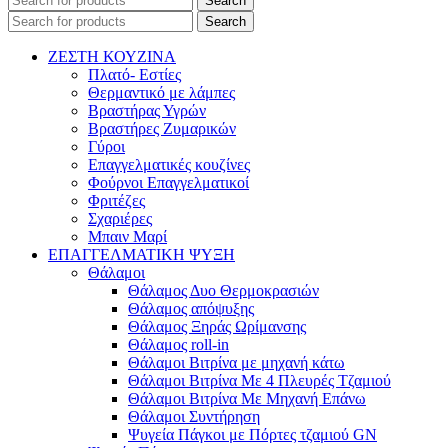
Search
Search
ΖΕΣΤΗ ΚΟΥΖΙΝΑ
Πλατό- Εστίες
Θερμαντικό με λάμπες
Βραστήρας Υγρών
Βραστήρες Ζυμαρικών
Γύροι
Επαγγελματικές κουζίνες
Φούρνοι Επαγγελματικοί
Φριτέζες
Σχαριέρες
Μπαιν Μαρί
ΕΠΑΓΓΕΛΜΑΤΙΚΗ ΨΥΞΗ
Θάλαμοι
Θάλαμος Δυο Θερμοκρασιών
Θάλαμος απόψυξης
Θάλαμος Ξηράς Ωρίμανσης
Θάλαμος roll-in
Θάλαμοι Βιτρίνα με μηχανή κάτω
Θάλαμοι Βιτρίνα Με 4 Πλευρές Τζαμιού
Θάλαμοι Βιτρίνα Με Μηχανή Επάνω
Θάλαμοι Συντήρηση
Ψυγεία Πάγκοι με Πόρτες τζαμιού GN