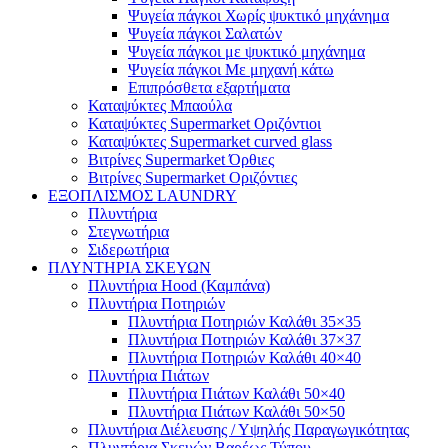
Ψυγεία πάγκοι Χωρίς ψυκτικό μηχάνημα
Ψυγεία πάγκοι Σαλατών
Ψυγεία πάγκοι με ψυκτικό μηχάνημα
Ψυγεία πάγκοι Με μηχανή κάτω
Επιπρόσθετα εξαρτήματα
Καταψύκτες Μπαούλα
Καταψύκτες Supermarket Οριζόντιοι
Καταψύκτες Supermarket curved glass
Βιτρίνες Supermarket Όρθιες
Βιτρίνες Supermarket Οριζόντιες
ΕΞΟΠΛΙΣΜΟΣ LAUNDRY
Πλυντήρια
Στεγνωτήρια
Σιδερωτήρια
ΠΛΥΝΤΗΡΙΑ ΣΚΕΥΩΝ
Πλυντήρια Hood (Καμπάνα)
Πλυντήρια Ποτηριών
Πλυντήρια Ποτηριών Καλάθι 35×35
Πλυντήρια Ποτηριών Καλάθι 37×37
Πλυντήρια Ποτηριών Καλάθι 40×40
Πλυντήρια Πιάτων
Πλυντήρια Πιάτων Καλάθι 50×40
Πλυντήρια Πιάτων Καλάθι 50×50
Πλυντήρια Διέλευσης / Υψηλής Παραγωγικότητας
Πλυντήρια Σκευών Βαρέως Τύπου