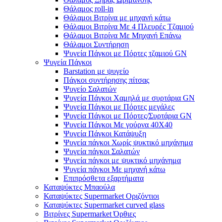
Θάλαμος roll-in
Θάλαμοι Βιτρίνα με μηχανή κάτω
Θάλαμοι Βιτρίνα Με 4 Πλευρές Τζαμιού
Θάλαμοι Βιτρίνα Με Μηχανή Επάνω
Θάλαμοι Συντήρηση
Ψυγεία Πάγκοι με Πόρτες τζαμιού GN
Ψυγεία Πάγκοι
Barstation με ψυγείο
Πάγκοι συντήρησης πίτσας
Ψυγείο Σαλατών
Ψυγεία Πάγκοι Χαμηλά με συρτάρια GN
Ψυγεία Πάγκοι με Πόρτες μεγάλες
Ψυγεία Πάγκοι με Πόρτες/Συρτάρια GN
Ψυγεία Πάγκοι Με γούρνα 40Χ40
Ψυγεία Πάγκοι Κατάψυξη
Ψυγεία πάγκοι Χωρίς ψυκτικό μηχάνημα
Ψυγεία πάγκοι Σαλατών
Ψυγεία πάγκοι με ψυκτικό μηχάνημα
Ψυγεία πάγκοι Με μηχανή κάτω
Επιπρόσθετα εξαρτήματα
Καταψύκτες Μπαούλα
Καταψύκτες Supermarket Οριζόντιοι
Καταψύκτες Supermarket curved glass
Βιτρίνες Supermarket Όρθιες