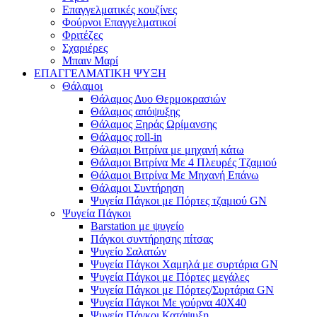
Επαγγελματικές κουζίνες
Φούρνοι Επαγγελματικοί
Φριτέζες
Σχαριέρες
Μπαιν Μαρί
ΕΠΑΓΓΕΛΜΑΤΙΚΗ ΨΥΞΗ
Θάλαμοι
Θάλαμος Δυο Θερμοκρασιών
Θάλαμος απόψυξης
Θάλαμος Ξηράς Ωρίμανσης
Θάλαμος roll-in
Θάλαμοι Βιτρίνα με μηχανή κάτω
Θάλαμοι Βιτρίνα Με 4 Πλευρές Τζαμιού
Θάλαμοι Βιτρίνα Με Μηχανή Επάνω
Θάλαμοι Συντήρηση
Ψυγεία Πάγκοι με Πόρτες τζαμιού GN
Ψυγεία Πάγκοι
Barstation με ψυγείο
Πάγκοι συντήρησης πίτσας
Ψυγείο Σαλατών
Ψυγεία Πάγκοι Χαμηλά με συρτάρια GN
Ψυγεία Πάγκοι με Πόρτες μεγάλες
Ψυγεία Πάγκοι με Πόρτες/Συρτάρια GN
Ψυγεία Πάγκοι Με γούρνα 40Χ40
Ψυγεία Πάγκοι Κατάψυξη