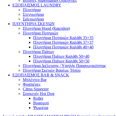
Βιτρίνες Supermarket Οριζόντιες
ΕΞΟΠΛΙΣΜΟΣ LAUNDRY
Πλυντήρια
Στεγνωτήρια
Σιδερωτήρια
ΠΛΥΝΤΗΡΙΑ ΣΚΕΥΩΝ
Πλυντήρια Hood (Καμπάνα)
Πλυντήρια Ποτηριών
Πλυντήρια Ποτηριών Καλάθι 35×35
Πλυντήρια Ποτηριών Καλάθι 37×37
Πλυντήρια Ποτηριών Καλάθι 40×40
Πλυντήρια Πιάτων
Πλυντήρια Πιάτων Καλάθι 50×40
Πλυντήρια Πιάτων Καλάθι 50×50
Πλυντήρια Διέλευσης / Υψηλής Παραγωγικότητας
Πλυντήρια Σκευών Βαρέως Τύπου
ΕΞΟΠΛΙΣΜΟΣ BAR & SNACK
Μπλέντερ Bar
Φραπιέρες
Citrus Squeezer
Συσκευές Hot Dog
Roller
Βρασμού
Ψωμιέρα