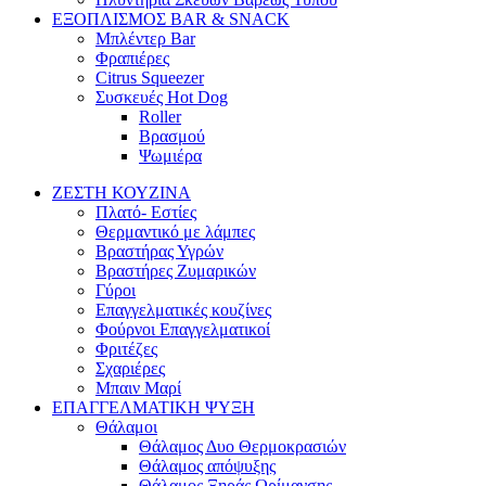
ΕΞΟΠΛΙΣΜΟΣ BAR & SNACK
Μπλέντερ Bar
Φραπιέρες
Citrus Squeezer
Συσκευές Hot Dog
Roller
Βρασμού
Ψωμιέρα
ΖΕΣΤΗ ΚΟΥΖΙΝΑ
Πλατό- Εστίες
Θερμαντικό με λάμπες
Βραστήρας Υγρών
Βραστήρες Ζυμαρικών
Γύροι
Επαγγελματικές κουζίνες
Φούρνοι Επαγγελματικοί
Φριτέζες
Σχαριέρες
Μπαιν Μαρί
ΕΠΑΓΓΕΛΜΑΤΙΚΗ ΨΥΞΗ
Θάλαμοι
Θάλαμος Δυο Θερμοκρασιών
Θάλαμος απόψυξης
Θάλαμος Ξηράς Ωρίμανσης