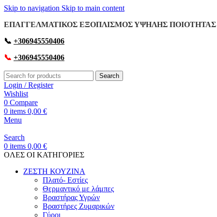
Skip to navigation
Skip to main content
ΕΠΑΓΓΕΛΜΑΤΙΚΟΣ ΕΞΟΠΛΙΣΜΟΣ ΥΨΗΛΗΣ ΠΟΙΟΤΗΤΑΣ 
📞
+306945550406
📞
+306945550406
Search
Login / Register
Wishlist
0
Compare
0
items
0,00
€
Menu
Search
0
items
0,00
€
OΛΕΣ ΟΙ ΚΑΤΗΓΟΡΙΕΣ
ΖΕΣΤΗ ΚΟΥΖΙΝΑ
Πλατό- Εστίες
Θερμαντικό με λάμπες
Βραστήρας Υγρών
Βραστήρες Ζυμαρικών
Γύροι